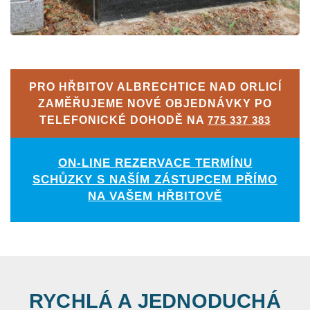
PRO HŘBITOV ALBRECHTICE NAD ORLICÍ
ZAMĚŘUJEME NOVÉ OBJEDNÁVKY PO
TELEFONICKÉ DOHODĚ NA
775 337 383
ON-LINE REZERVACE TERMÍNU
SCHŮZKY S NAŠÍM ZÁSTUPCEM PŘÍMO
NA VAŠEM HŘBITOVĚ
RYCHLÁ A JEDNODUCHÁ