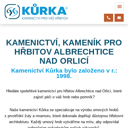
KAMENICTVÍ, KAMENÍK PRO
HŘBITOV ALBRECHTICE
NAD ORLICÍ
Kamenictví Kůrka bylo založeno v r.:
1998.
Hledáte spolehlivé kamenictví pro hřbitov Albrechtice nad Orlicí, které
zajistí péči o váš hrob nebo pomník?
Naše kamenictví Kůrka se specializuje na výrobu urnových hrobů
z prvotřídní žuly a mramoru, které dokonale doplňují důstojnou hřbitovní
architekturu. Každý urnový hrob vytváříme na míru, aby odpovídal
jedinečným požadavkům našich zákazníků.