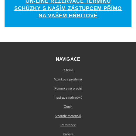
ON-LINE REZERVACE TERMÍNU
SCHŮZKY S NAŠÍM ZÁSTUPCEM PŘÍMO
NA VAŠEM HŘBITOVĚ
NAVIGACE
O firmě
Vzorková prodejna
Pomníky na prodej
Inspirace náhrobků
Ceník
Vzorník materiálů
Reference
Kariéra