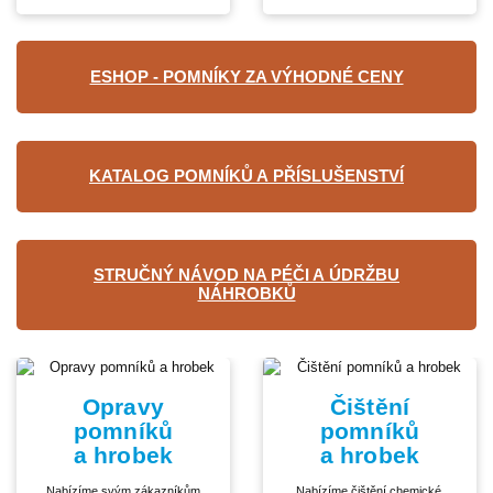
ESHOP - POMNÍKY ZA VÝHODNÉ CENY
KATALOG POMNÍKŮ A PŘÍSLUŠENSTVÍ
STRUČNÝ NÁVOD NA PÉČI A ÚDRŽBU
NÁHROBKŮ
Opravy
Čištění
pomníků
pomníků
a hrobek
a hrobek
Nabízíme svým zákazníkům
Nabízíme čištění chemické,