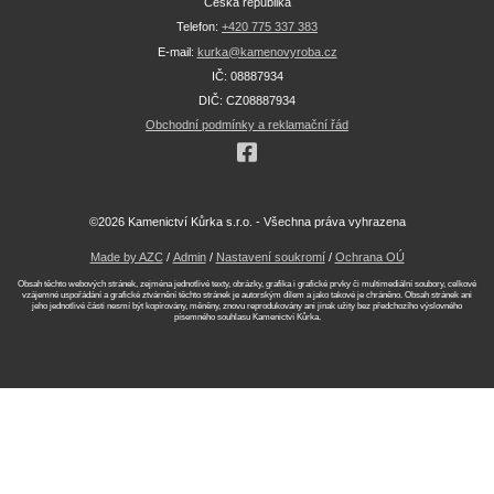
Česká republika
Telefon:
+420 775 337 383
E-mail:
kurka@kamenovyroba.cz
IČ: 08887934
DIČ: CZ08887934
Obchodní podmínky a reklamační řád
©2026 Kamenictví Kůrka s.r.o. - Všechna práva vyhrazena
Made by AZC
/
Admin
/
Nastavení soukromí
/
Ochrana OÚ
Obsah těchto webových stránek, zejména jednotlivé texty, obrázky, grafika i grafické prvky či multimediální soubory, celkové
vzájemné uspořádání a grafické ztvárnění těchto stránek je autorským dílem a jako takové je chráněno. Obsah stránek ani
jeho jednotlivé části nesmí být kopírovány, měněny, znovu reprodukovány ani jinak užity bez předchozího výslovného
písemného souhlasu Kamenictví Kůrka.