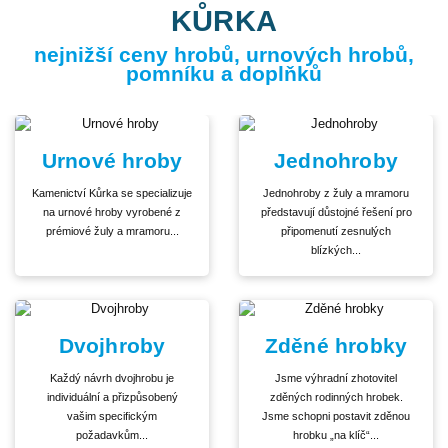
KŮRKA
nejnižší ceny hrobů, urnových hrobů,
pomníku a doplňků
Urnové hroby
Jednohroby
Kamenictví Kůrka se specializuje
Jednohroby z žuly a mramoru
na urnové hroby vyrobené z
představují důstojné řešení pro
prémiové žuly a mramoru...
připomenutí zesnulých
blízkých...
Dvojhroby
Zděné hrobky
Každý návrh dvojhrobu je
Jsme výhradní zhotovitel
individuální a přizpůsobený
zděných rodinných hrobek.
vašim specifickým
Jsme schopni postavit zděnou
požadavkům...
hrobku „na klíč“...