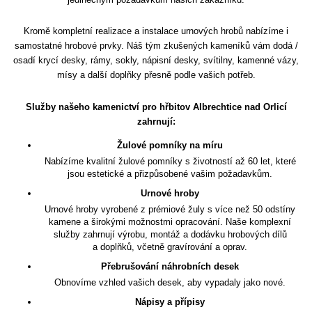
Kromě kompletní realizace a instalace urnových hrobů nabízíme i
samostatné hrobové prvky. Náš tým zkušených kameníků vám dodá /
osadí krycí desky, rámy, sokly, nápisní desky, svítilny, kamenné vázy,
mísy a další doplňky přesně podle vašich potřeb.
Služby našeho kamenictví pro hřbitov Albrechtice nad Orlicí
zahrnují:
Žulové pomníky na míru
Nabízíme kvalitní žulové pomníky s životností až 60 let, které
jsou estetické a přizpůsobené vašim požadavkům.
Urnové hroby
Urnové hroby vyrobené z prémiové žuly s více než 50 odstíny
kamene a širokými možnostmi opracování. Naše komplexní
služby zahrnují výrobu, montáž a dodávku hrobových dílů
a doplňků, včetně gravírování a oprav.
Přebrušování náhrobních desek
Obnovíme vzhled vašich desek, aby vypadaly jako nové.
Nápisy a přípisy