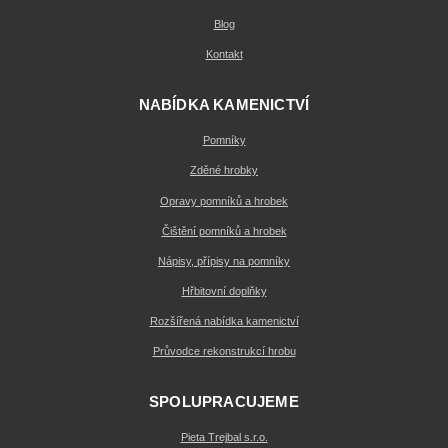
Blog
Kontakt
NABÍDKA KAMENICTVÍ
Pomníky
Zděné hrobky
Opravy pomníků a hrobek
Čištění pomníků a hrobek
Nápisy, přípisy na pomníky
Hřbitovní doplňky
Rozšířená nabídka kamenictví
Průvodce rekonstrukcí hrobu
SPOLUPRACUJEME
Pieta Trejbal s.r.o.