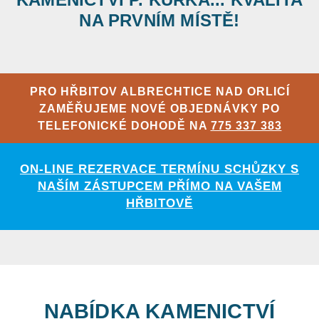
NA PRVNÍM MÍSTĚ!
PRO HŘBITOV ALBRECHTICE NAD ORLICÍ
ZAMĚŘUJEME NOVÉ OBJEDNÁVKY PO
TELEFONICKÉ DOHODĚ NA
775 337 383
ON-LINE REZERVACE TERMÍNU SCHŮZKY S
NAŠÍM ZÁSTUPCEM PŘÍMO NA VAŠEM
HŘBITOVĚ
NABÍDKA KAMENICTVÍ