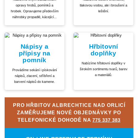
opravy hrobů, pomínků a
tlakovou vodou, ale i broušení a
hrobek. Opravujeme především
leštění.
náhrobky propadlé, kácející...
Nápisy a
Hřbitovní
přípisy na
doplňky
pomník
Nabízíme hřbitovní doplňky v
širokém sortimentu tvarů, barev
Provádíme sekání i pískování
a materiálů.
nápisů, zlacení, stříbření a
barvení nápisů do kamene.
PRO HŘBITOV ALBRECHTICE NAD ORLICÍ
ZAMĚŘUJEME NOVÉ OBJEDNÁVKY PO
TELEFONICKÉ DOHODĚ NA
775 337 383