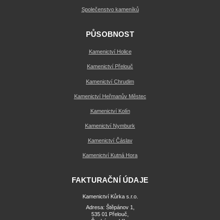
Společenstvo kameníků
PŮSOBNOST
Kamenictví Holice
Kamenictví Přelouč
Kamenictví Chrudim
Kamenictví Heřmanův Městec
Kamenictví Kolín
Kamenictví Nymburk
Kamenictví Čáslav
Kamenictví Kutná Hora
FAKTURAČNÍ ÚDAJE
Kamenictví Kůrka s.r.o.
Adresa: Štěpánov 1,
535 01 Přelouč,