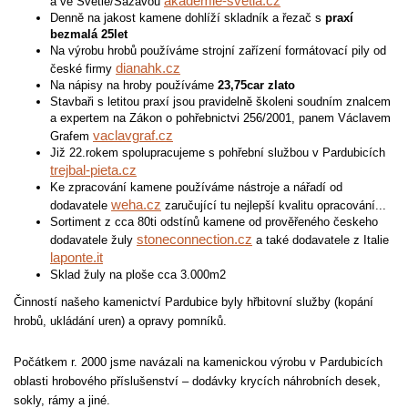
akademie-svetla.cz
a ve Světlé/Sázavou
Denně na jakost kamene dohlíží skladník a řezač s
praxí
bezmalá 25let
Na výrobu hrobů používáme strojní zařízení formátovací pily od
dianahk.cz
české firmy
Na nápisy na hroby používáme
23,75car zlato
Stavbaři s letitou praxí jsou pravidelně školeni soudním znalcem
a expertem na Zákon o pohřebnictvi 256/2001, panem Václavem
vaclavgraf.cz
Grafem
Již 22.rokem spolupracujeme s pohřební službou v Pardubicích
trejbal-pieta.cz
Ke zpracování kamene používáme nástroje a nářadí od
weha.cz
dodavatele
zaručující tu nejlepší kvalitu opracování...
Sortiment z cca 80ti odstínů kamene od prověřeného českeho
stoneconnection.cz
dodavatele žuly
a také dodavatele z Italie
laponte.it
Sklad žuly na ploše cca 3.000m2
Činností našeho kamenictví Pardubice byly hřbitovní služby (kopání
hrobů, ukládání uren) a opravy pomníků.
Počátkem r. 2000 jsme navázali na kamenickou výrobu v Pardubicích
oblasti hrobového příslušenství – dodávky krycích náhrobních desek,
sokly, rámy a jiné.