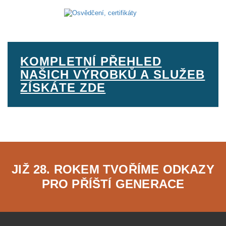
KOMPLETNÍ PŘEHLED
NAŠICH VÝROBKŮ A SLUŽEB
ZÍSKÁTE ZDE
JIŽ 28. ROKEM TVOŘÍME ODKAZY
PRO PŘÍŠTÍ GENERACE