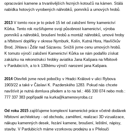
opracování kamene a trvanlivějších řezných kotoučů na kámen. Stálá
nabídka hotových vyrobených náhrobků, pomníků a urnových hrobů.
2013
V tomto roce je to právě 15 let od založení firmy kamenictví
Kůrka. Tento rok rozšiřujeme svoji působnost kamenictví, výroba
pomníků a náhrobků, broušení hrobů a montáž náhrobků, urnové hroby
a hřbitovní doplňky v okrese Nymburk, Kolín, Kutná Hora, Havlíčkův
Brod, Jihlava i Žďár nad Sázavou. Snížili jsme cenu urnových hrobů.
K tomuto výročí založení Kamenictví Kůrka se nám podařilo získat
zakázku na rekonstrukci hrobky aviatika Jana Kašpara na hřbitově
v Pardubicích, a to k 130tému výročí narození jana Kašpara.
2014
Otevřeli jsme nové pobočky v Hradci Králové v ulici Rybova
1903/22 a také v Čáslavi K. Pazderského 1283. Pokud nás chcete
navštívit je nutná domluva předem a to na tel.: 466 330 074 nebo mob.:
777 337 383 popřípadě na kurka@kamenovyroba.cz
Od roku 2015
zajišťujeme komplexní kamenické práce včetně dodávek
hřbitovní architektury - od obchodu, zaměření, realizaci 3D vizualizace,
nákupu kamenných desek, řezání kamene, broušení, leštění, nápisy,
stavby. V Pardubicích máme vzorkovou prodejnu a v Přelouči