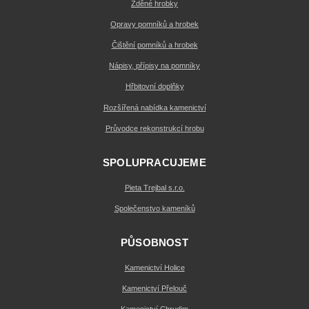
Zděné hrobky
Opravy pomníků a hrobek
Čištění pomníků a hrobek
Nápisy, přípisy na pomníky
Hřbitovní doplňky
Rozšířená nabídka kamenictví
Průvodce rekonstrukcí hrobu
SPOLUPRACUJEME
Pieta Trejbal s.r.o.
Společenstvo kameníků
PŮSOBNOST
Kamenictví Holice
Kamenictví Přelouč
Kamenictví Chrudim