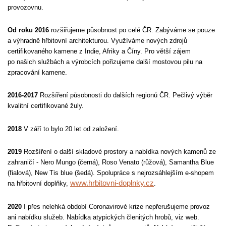
provozovnu.
Od roku 2016
rozšiřujeme působnost po celé ČR. Zabýváme se pouze
a výhradně hřbitovní architekturou. Využíváme nových zdrojů
certifikovaného kamene z Indie, Afriky a Číny. Pro větší zájem
po našich službách a výrobcích pořizujeme další mostovou pilu na
zpracování kamene.
2016-2017
Rozšíření působnosti do dalších regionů ČR. Pečlivý výběr
kvalitní certifikované žuly.
2018
V září to bylo 20 let od založení.
2019
Rozšíření o další skladové prostory a nabídka nových kamenů ze
zahraničí - Nero Mungo (černá), Roso Venato (růžová), Samantha Blue
(fialová), New Tis blue (šedá). Spolupráce s nejrozsáhlejším e-shopem
www.hrbitovni-doplnky.cz
na hřbitovní doplňky,
.
2020
I přes nelehká období Coronavirové krize nepřerušujeme provoz
ani nabídku služeb. Nabídka atypických členitých hrobů, viz web.