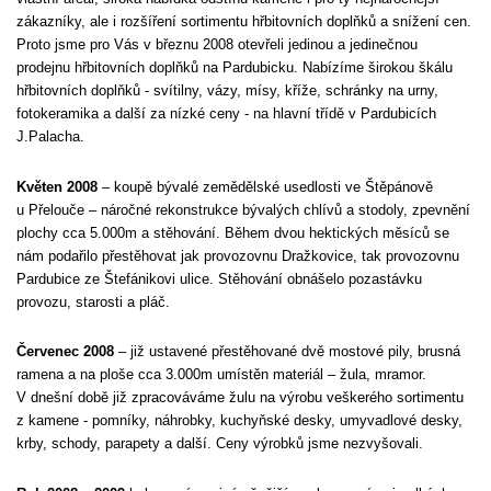
zákazníky, ale i rozšíření sortimentu hřbitovních doplňků a snížení cen.
Proto jsme pro Vás v březnu 2008 otevřeli jedinou a jedinečnou
prodejnu hřbitovních doplňků na Pardubicku. Nabízíme širokou škálu
hřbitovních doplňků - svítilny, vázy, mísy, kříže, schránky na urny,
fotokeramika a další za nízké ceny - na hlavní třídě v Pardubicích
J.Palacha.
Květen 2008
– koupě bývalé zemědělské usedlosti ve Štěpánově
u Přelouče – náročné rekonstrukce bývalých chlívů a stodoly, zpevnění
plochy cca 5.000m a stěhování. Během dvou hektických měsíců se
nám podařilo přestěhovat jak provozovnu Dražkovice, tak provozovnu
Pardubice ze Štefánikovi ulice. Stěhování obnášelo pozastávku
provozu, starosti a pláč.
Červenec 2008
– již ustavené přestěhované dvě mostové pily, brusná
ramena a na ploše cca 3.000m umístěn materiál – žula, mramor.
V dnešní době již zpracováváme žulu na výrobu veškerého sortimentu
z kamene - pomníky, náhrobky, kuchyňské desky, umyvadlové desky,
krby, schody, parapety a další. Ceny výrobků jsme nezvyšovali.