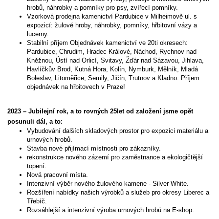
hrobů, náhrobky a pomníky pro psy, zvířecí pomníky.
Vzorková prodejna kamenictví Pardubice v Milheimově ul. s
expozicí: žulové hroby, náhrobky, pomníky, hřbitovní vázy a
lucerny.
Stabilní příjem Objednávek kamenictví ve 20ti okresech:
Pardubice, Chrudim, Hradec Králové, Náchod, Rychnov nad
Kněžnou, Ústí nad Orlicí, Svitavy, Žďár nad Sázavou, Jihlava,
Havlíčkův Brod, Kutná Hora, Kolín, Nymburk, Mělník, Mladá
Boleslav, Litoměřice, Semily, Jičín, Trutnov a Kladno. Příjem
objednávek na hřbitovech v Praze!
2023 – Jubilejní rok, a to rovných 25let od založení jsme opět
posunuli dál, a to:
Vybudování dalších skladových prostor pro expozici materiálu a
urnových hrobů.
Stavba nové přijímací místnosti pro zákazníky.
rekonstrukce nového zázemí pro zaměstnance a ekologičtější
topení.
Nová pracovní místa.
Intenzivní výběr nového žulového kamene - Silver White.
Rozšíření nabídky našich výrobků a služeb pro okresy Liberec a
Třebíč.
Rozsáhlejší a intenzivní výroba urnových hrobů na E-shop.