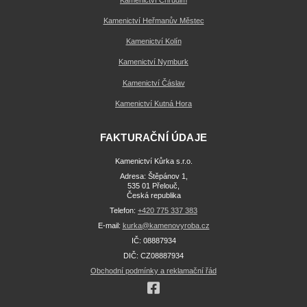
Kamenictví Heřmanův Městec
Kamenictví Kolín
Kamenictví Nymburk
Kamenictví Čáslav
Kamenictví Kutná Hora
FAKTURAČNÍ ÚDAJE
Kamenictví Kůrka s.r.o.
Adresa: Štěpánov 1,
535 01 Přelouč,
Česká republika
Telefon:
+420 775 337 383
E-mail:
kurka@kamenovyroba.cz
IČ: 08887934
DIČ: CZ08887934
Obchodní podmínky a reklamační řád