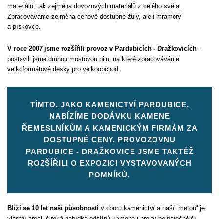
materiálů, tak zejména dovozových materiálů z celého světa.
Zpracováváme zejména cenově dostupné žuly, ale i mramory
a pískovce.
V roce 2007 jsme rozšířili provoz v Pardubicích - Dražkovicích
-
postavili jsme druhou mostovou pilu, na které zpracováváme
velkoformátové desky pro velkoobchod.
TÍMTO, JAKO KAMENICTVÍ PARDUBICE,
NABÍZÍME DODÁVKU KAMENE
ŘEMESLNÍKŮM A KAMENICKÝM FIRMÁM ZA
DOSTUPNÉ CENY. PROVOZOVNU
PARDUBICE - DRAŽKOVICE JSME TAKTÉŽ
ROZŠÍŘILI O EXPOZICI VYSTAVOVANÝCH
POMNÍKŮ.
Blíží se 10 let naší působnosti
v oboru kamenictví a naší „metou“ je
vlastní areál, široká nabídka odstínů kamene i pro ty nejnáročnější