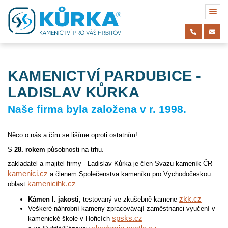
KAMENICTVÍ PARDUBICE -
LADISLAV KŮRKA
Naše firma byla založena v r. 1998.
Něco o nás a čím se lišíme oproti ostatním!
S
28. rokem
působnosti na trhu.
zakladatel a majitel firmy - Ladislav Kůrka je člen Svazu kameník ČR
kamenici.cz
a členem Společenstva kameníku pro Vychodočeskou
kamenicihk.cz
oblast
zkk.cz
Kámen I. jakosti
, testovaný ve zkušebně kamene
Veškeré náhrobní kameny zpracovávají zaměstnanci vyučení v
spsks.cz
kamenické škole v Hořicích