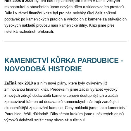
Rok 2008 a 2009
byl pro nás nejnáročnějším rokem v rámci velkých
rekonstrukcí a stavebních úprav nových dílen a skladovacích prostorů.
Dále i v rámci finanční krize byl pro nás nelehký úkol čelit snížení
poptávek po kamenických pracích a výrobcích z kamene za stávajících
vysokých nákladů provozu naší kamenické dílny. Krizi jsme přes
nelehká rozhodnutí překonali.
KAMENICTVÍ KŮRKA PARDUBICE -
NOVODOBÁ HISTORIE
Začíná rok 2010
a s ním nové plány, které byly ovlivněny již
zmiňovanou finanční krizí. Především jsme začali vyrábět výrobky
z nových zdrojů dodavatelů kamene cenově dostupnějších a začali
zpracovávat kámen od dodavatelů kamenických nástrojů zaručující
ekonomičtější zpracování kamene. Ceny nákladů jsme, jako kamenictví
Pardubice, řešili důkladně. Díky těmto krokům jsme u některých druhů
výrobků dokázali snížit ceny skoro až o třetinu!