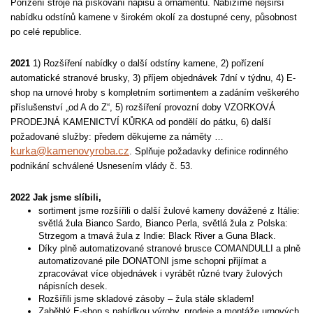
Pořízení stroje na pískování nápisů a ornamentů. Nabízíme nejširší
nabídku odstínů kamene v širokém okolí za dostupné ceny, působnost
po celé republice.
2021
1) Rozšíření nabídky o další odstíny kamene, 2) pořízení
automatické stranové brusky, 3) příjem objednávek 7dní v týdnu, 4) E-
shop na urnové hroby s kompletním sortimentem a zadáním veškerého
příslušenství „od A do Z“, 5) rozšíření provozní doby VZORKOVÁ
PRODEJNÁ KAMENICTVÍ KŮRKA od pondělí do pátku, 6) další
požadované služby: předem děkujeme za náměty …
kurka@kamenovyroba.cz
. Splňuje požadavky definice rodinného
podnikání schválené Usnesením vlády č. 53.
2022 Jak jsme slíbili,
sortiment jsme rozšířili o další žulové kameny dovážené z Itálie:
světlá žula Bianco Sardo, Bianco Perla, světlá žula z Polska:
Strzegom a tmavá žula z Indie: Black River a Guna Black.
Díky plně automatizované stranové brusce COMANDULLI a plně
automatizované pile DONATONI jsme schopni přijímat a
zpracovávat více objednávek i vyrábět různé tvary žulových
nápisních desek.
Rozšířili jsme skladové zásoby – žula stále skladem!
Zaběhlý E-shop s nabídkou výroby, prodeje a montáže urnových