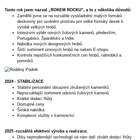
Tento rok jsem nazval „ROKEM ROCKU“, a to z několika důvodů:
Zaměřili jsme se na rozsáhlé vyskladnění malých formátů
deskoviny pro uvolnění prostoru pro velké formáty desek k
výrobě velkých hrobů.
Intenzivní výběr nových žulových kamenů, především,
Portugalsko, Španělsko a Indie.
Nabídka nových designových hrobů.
Širší sortiment urnových hrobů na našem E-shopu.
Kontrola nejnižších konkurenčních cen hrobů, náhrobků a
pomníků.
2024 - STABILIZACE
Stabilní personální obsazení zkušených kameníků
Nejrozsáhlejší sortiment odstínů žulových kamenů
Krátké dodací lhůty
Dostupné ceny
Široká nabídka
Komplexní služby v kamenictví
2025 -rozsáhlá efektivní výroba a realizace:
Díky nejmodernější technologii se nám daří zkrátit dodací lhůty