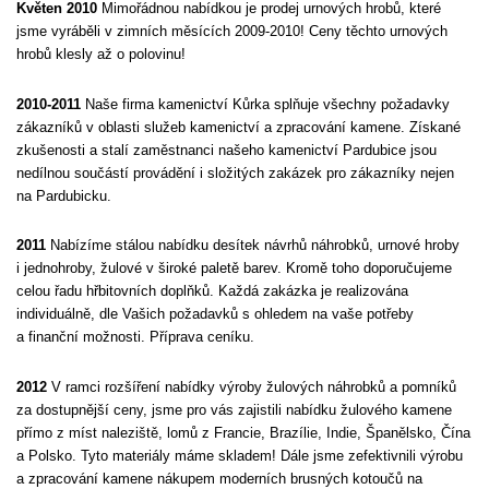
Květen 2010
Mimořádnou nabídkou je prodej urnových hrobů, které
jsme vyráběli v zimních měsících 2009-2010! Ceny těchto urnových
hrobů klesly až o polovinu!
2010-2011
Naše firma kamenictví Kůrka splňuje všechny požadavky
zákazníků v oblasti služeb kamenictví a zpracování kamene. Získané
zkušenosti a stalí zaměstnanci našeho kamenictví Pardubice jsou
nedílnou součástí provádění i složitých zakázek pro zákazníky nejen
na Pardubicku.
2011
Nabízíme stálou nabídku desítek návrhů náhrobků, urnové hroby
i jednohroby, žulové v široké paletě barev. Kromě toho doporučujeme
celou řadu hřbitovních doplňků. Každá zakázka je realizována
individuálně, dle Vašich požadavků s ohledem na vaše potřeby
a finanční možnosti. Příprava ceníku.
2012
V ramci rozšíření nabídky výroby žulových náhrobků a pomníků
za dostupnější ceny, jsme pro vás zajistili nabídku žulového kamene
přímo z míst naleziště, lomů z Francie, Brazílie, Indie, Španělsko, Čína
a Polsko. Tyto materiály máme skladem! Dále jsme zefektivnili výrobu
a zpracování kamene nákupem moderních brusných kotoučů na