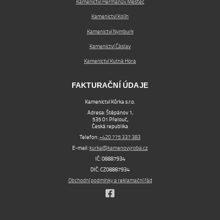
Kamenictví Heřmanův Městec
Kamenictví Kolín
Kamenictví Nymburk
Kamenictví Čáslav
Kamenictví Kutná Hora
FAKTURAČNÍ ÚDAJE
Kamenictví Kůrka s.r.o.
Adresa: Štěpánov 1,
535 01 Přelouč,
Česká republika
Telefon:
+420 775 337 383
E-mail:
kurka@kamenovyroba.cz
IČ: 08887934
DIČ: CZ08887934
Obchodní podmínky a reklamační řád