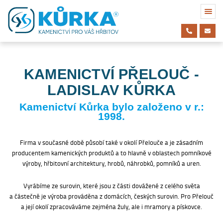
KAMENICTVÍ PŘELOUČ -
LADISLAV KŮRKA
Kamenictví Kůrka bylo založeno v r.:
1998.
Firma v současné době působí také v okolí Přelouče a je zásadním
producentem kamenických produktů a to hlavně v oblastech pomníkové
výroby, hřbitovní architektury, hrobů, náhrobků, pomníků a uren.
Vyrábíme ze surovin, které jsou z části dovážené z celého světa
a částečně je výroba prováděna z domácích, českých surovin. Pro Přelouč
a její okolí zpracováváme zejména žuly, ale i mramory a pískovce.