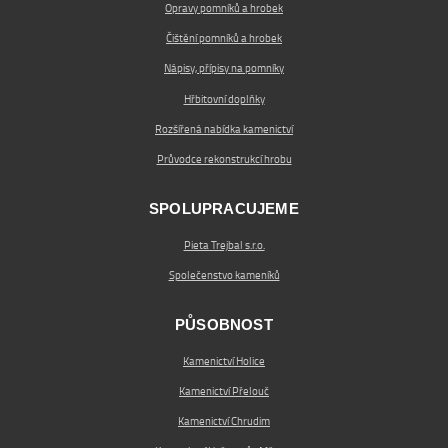
Opravy pomníků a hrobek
Čištění pomníků a hrobek
Nápisy, přípisy na pomníky
Hřbitovní doplňky
Rozšířená nabídka kamenictví
Průvodce rekonstrukcí hrobu
SPOLUPRACUJEME
Pieta Trejbal s.r.o.
Společenstvo kameníků
PŮSOBNOST
Kamenictví Holice
Kamenictví Přelouč
Kamenictví Chrudim