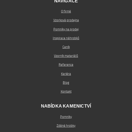
NAVIGACE
O firmě
Vzorková prodejna
Pomníky na prodej
Inspirace náhrobků
Ceník
Vzorník materiálů
Reference
Kariéra
Blog
Kontakt
NABÍDKA KAMENICTVÍ
Pomníky
Zděné hrobky