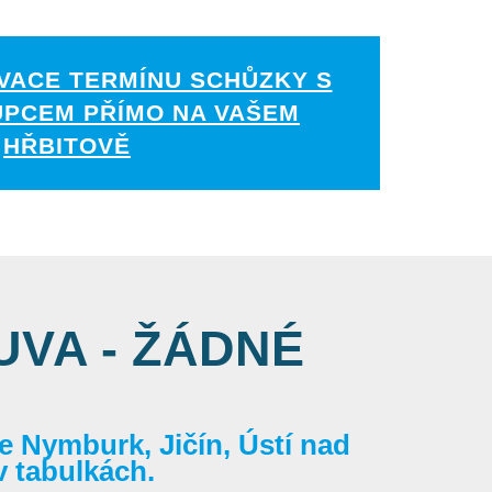
VACE TERMÍNU SCHŮZKY S
UPCEM PŘÍMO NA VAŠEM
HŘBITOVĚ
VA - ŽÁDNÉ
 Nymburk, Jičín, Ústí nad
v tabulkách.