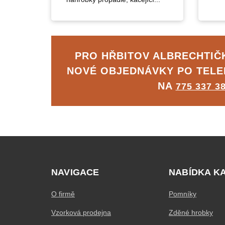
PRO HŘBITOV ALBRECHTI
NOVÉ OBJEDNÁVKY PO TEL
NA
775 337 3
NAVIGACE
NABÍDKA K
O firmě
Pomníky
Vzorková prodejna
Zděné hrobky