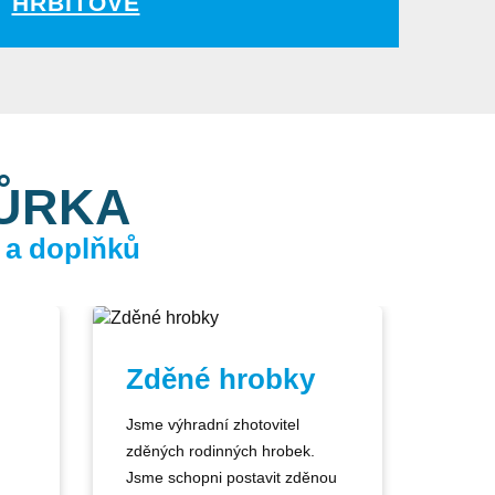
HŘBITOVĚ
KŮRKA
 a doplňků
Zděné hrobky
Jsme výhradní zhotovitel
zděných rodinných hrobek.
Jsme schopni postavit zděnou