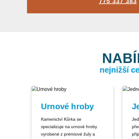
775 337 383
NABÍ
nejnižší 
Urnové hroby
J
Kamenictví Kůrka se
Jed
specializuje na urnové hroby
pře
vyrobené z prémiové žuly a
při