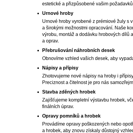
estetické a přizpůsobené vašim požadavk
Urnové hroby
Urnové hroby vyrobené z prémiové žuly s 
a širokými možnostmi opracování. Naše kom
výrobu, montáž a dodávku hrobových dílů a
a oprav.
Přebrušování náhrobních desek
Obnovíme vzhled vašich desek, aby vypada
Nápisy a přípisy
Zhotovujeme nové nápisy na hroby i přípisy
Preciznost a čitelnost je pro nás samozřejm
Stavba zděných hrobek
Zajišťujeme kompletní výstavbu hrobek, vče
finálních úprav.
Opravy pomníků a hrobek
Provádíme opravy poškozených nebo opot
a hrobek, aby znovu získaly důstojný vzhle