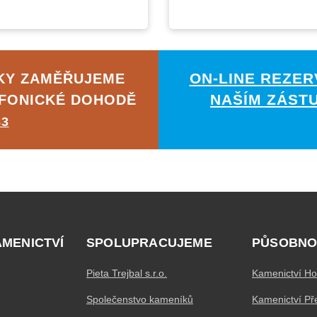
ON-LINE REZER
ČKY ZAMĚŘUJEME
NAŠÍM ZÁST
EFONICKÉ DOHODĚ
83
AMENICTVÍ
SPOLUPRACUJEME
PŮSOBNO
Pieta Trejbal s.r.o.
Kamenictví Ho
Společenstvo kameníků
Kamenictví Př