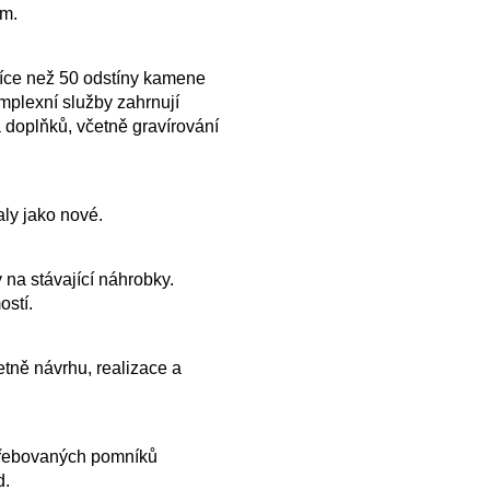
ům.
více než 50 odstíny kamene
plexní služby zahrnují
 doplňků, včetně gravírování
ly jako nové.
 na stávající náhrobky.
ostí.
tně návrhu, realizace a
řebovaných pomníků
d.