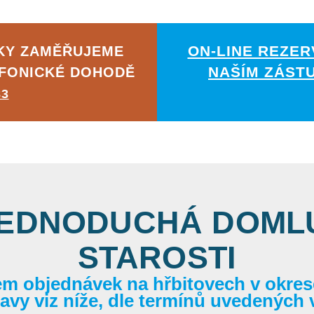
ON-LINE REZER
ČKY ZAMĚŘUJEME
NAŠÍM ZÁST
EFONICKÉ DOHODĚ
83
JEDNODUCHÁ DOMLU
STAROSTI
em objednávek na hřbitovech v okrese
itavy viz níže, dle termínů uvedených 