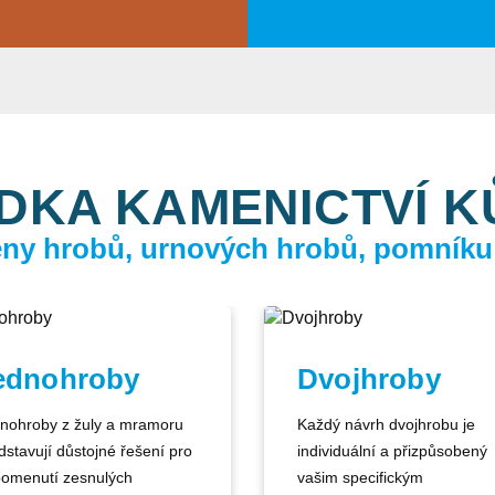
DKA KAMENICTVÍ 
ceny hrobů, urnových hrobů, pomníku
ednohroby
Dvojhroby
nohroby z žuly a mramoru
Každý návrh dvojhrobu je
dstavují důstojné řešení pro
individuální a přizpůsobený
pomenutí zesnulých
vašim specifickým