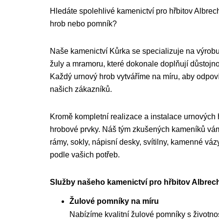
Hledáte spolehlivé kamenictví pro hřbitov Albrecht
hrob nebo pomník?
Naše kamenictví Kůrka se specializuje na výrobu
žuly a mramoru, které dokonale doplňují důstojnou
Každý urnový hrob vytváříme na míru, aby odpo
našich zákazníků.
Kromě kompletní realizace a instalace urnových
hrobové prvky. Náš tým zkušených kameníků vám 
rámy, sokly, nápisní desky, svítilny, kamenné váz
podle vašich potřeb.
Služby našeho kamenictví pro hřbitov Albrech
Žulové pomníky na míru
Nabízíme kvalitní žulové pomníky s životnost