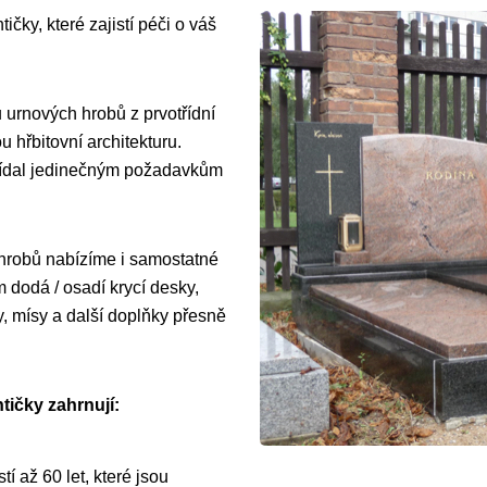
ičky, které zajistí péči o váš
 urnových hrobů z prvotřídní
 hřbitovní architekturu.
vídal jedinečným požadavkům
 hrobů nabízíme i samostatné
dodá / osadí krycí desky,
y, mísy a další doplňky přesně
tičky zahrnují:
í až 60 let, které jsou