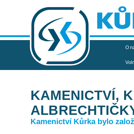
O n
Vol
KAMENICTVÍ, 
ALBRECHTIČK
Kamenictví Kůrka bylo založe