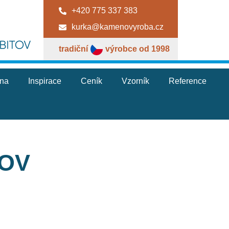
+420 775 337 383
kurka@kamenovyroba.cz
tradiční
výrobce od 1998
jna
Inspirace
Ceník
Vzorník
Reference
TOV