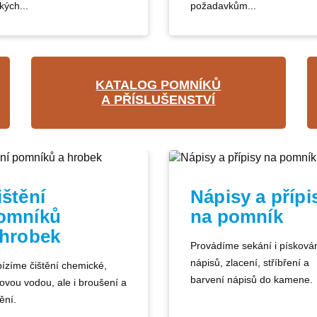
kých...
požadavkům...
KATALOG POMNÍKŮ
A PŘÍSLUŠENSTVÍ
ištění
Nápisy a přípi
omníků
na pomník
 hrobek
Provádíme sekání i písková
nápisů, zlacení, stříbření a
ízíme čištění chemické,
barvení nápisů do kamene.
kovou vodou, ale i broušení a
ění.