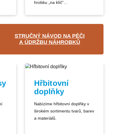
hrobku „na klíč“...
STRUČNÝ NÁVOD NA PÉČI
A ÚDRŽBU NÁHROBKŮ
sy
Hřbitovní
doplňky
ní
Nabízíme hřbitovní doplňky v
širokém sortimentu tvarů, barev
a materiálů.