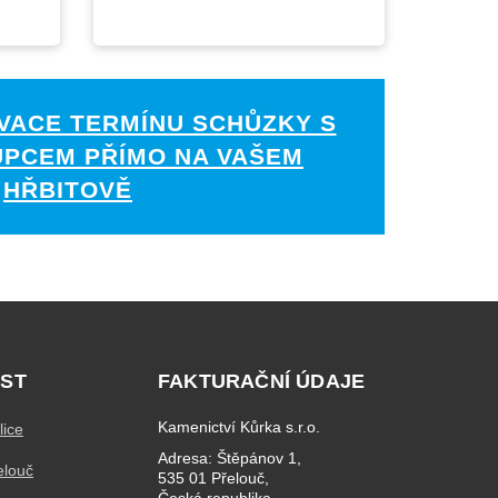
VACE TERMÍNU SCHŮZKY S
UPCEM PŘÍMO NA VAŠEM
HŘBITOVĚ
ST
FAKTURAČNÍ ÚDAJE
Kamenictví Kůrka s.r.o.
lice
Adresa: Štěpánov 1,
elouč
535 01 Přelouč,