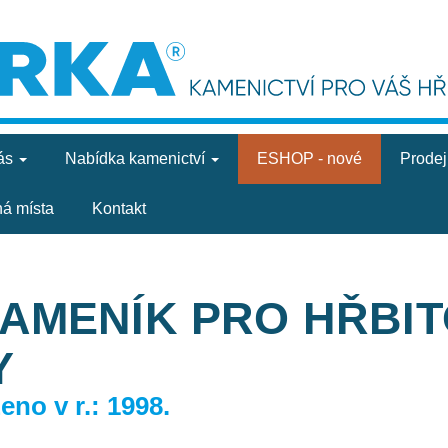
ás
Nabídka
kamenictví
ESHOP - nové
Prode
ná místa
Kontakt
KAMENÍK PRO HŘBI
Y
no v r.: 1998.