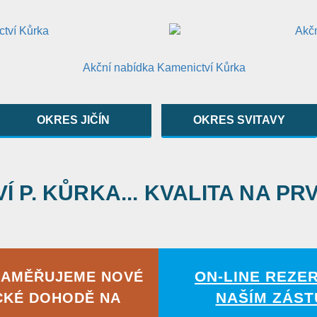
OKRES JIČÍN
OKRES SVITAVY
 P. KŮRKA... KVALITA NA PR
ON-LINE REZE
ZAMĚŘUJEME NOVÉ
NAŠÍM ZÁST
CKÉ DOHODĚ NA