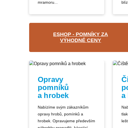
mramoru...
blíz
ESHOP - POMNÍKY ZA
VÝHODNÉ CENY
Opravy
Č
pomníků
p
a hrobek
a
Nabízíme svým zákazníkům
Nab
opravy hrobů, pomínků a
tla
hrobek. Opravujeme především
lešt
náhrobky propadlé, kácející...