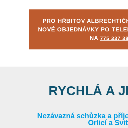
PRO HŘBITOV ALBRECHTI
NOVÉ OBJEDNÁVKY PO TEL
NA
775 337 3
RYCHLÁ A 
Nezávazná schůzka a příj
Orlicí a Sv