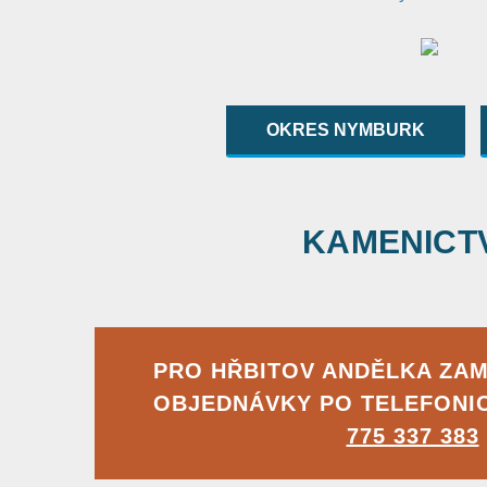
OKRES NYMBURK
KAMENICTVÍ
PRO HŘBITOV ANDĚLKA ZA
OBJEDNÁVKY PO TELEFONI
775 337 383