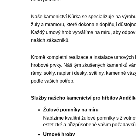
Naše kamenictví Kůrka se specializuje na výrobu
žuly a mramoru, které dokonale doplňují důstojnou
Každý urnový hrob vytváříme na míru, aby odpo
našich zákazníků.
Kromě kompletní realizace a instalace urnových
hrobové prvky. Náš tým zkušených kameníků vám 
rámy, sokly, nápisní desky, svítilny, kamenné váz
podle vašich potřeb.
Služby našeho kamenictví pro hřbitov Andělka
Žulové pomníky na míru
Nabízíme kvalitní žulové pomníky s životnost
estetické a přizpůsobené vašim požadavk
Urnové hroby