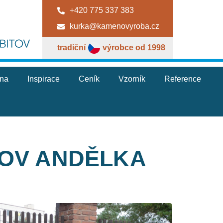
+420 775 337 383
kurka@kamenovyroba.cz
tradiční
výrobce od 1998
jna
Inspirace
Ceník
Vzorník
Reference
TOV ANDĚLKA