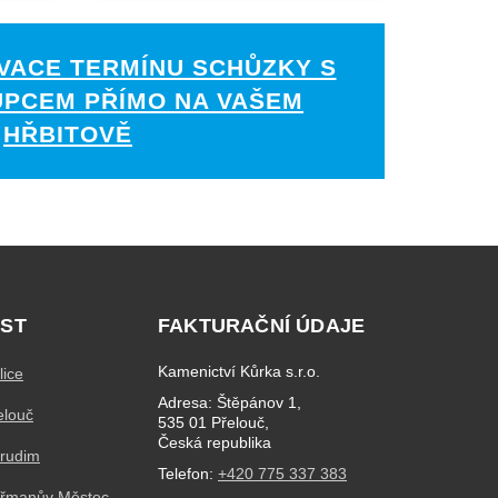
VACE TERMÍNU SCHŮZKY S
UPCEM PŘÍMO NA VAŠEM
HŘBITOVĚ
ST
FAKTURAČNÍ ÚDAJE
Kamenictví Kůrka s.r.o.
lice
Adresa: Štěpánov 1,
elouč
535 01 Přelouč,
Česká republika
hrudim
Telefon:
+420 775 337 383
eřmanův Městec