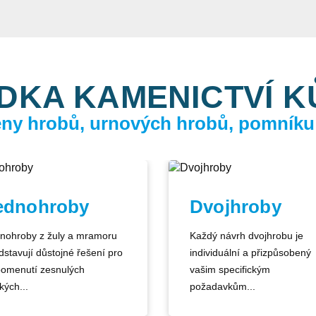
DKA KAMENICTVÍ 
ceny hrobů, urnových hrobů, pomníku
ednohroby
Dvojhroby
nohroby z žuly a mramoru
Každý návrh dvojhrobu je
dstavují důstojné řešení pro
individuální a přizpůsobený
pomenutí zesnulých
vašim specifickým
kých...
požadavkům...