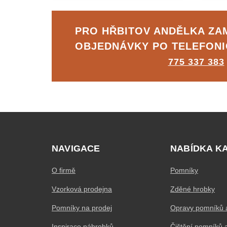
PRO HŘBITOV ANDĚLKA Z
OBJEDNÁVKY PO TELEFON
775 337 383
NAVIGACE
NABÍDKA K
O firmě
Pomníky
Vzorková prodejna
Zděné hrobky
Pomníky na prodej
Opravy pomníků 
Inspirace náhrobků
Čištění pomníků 