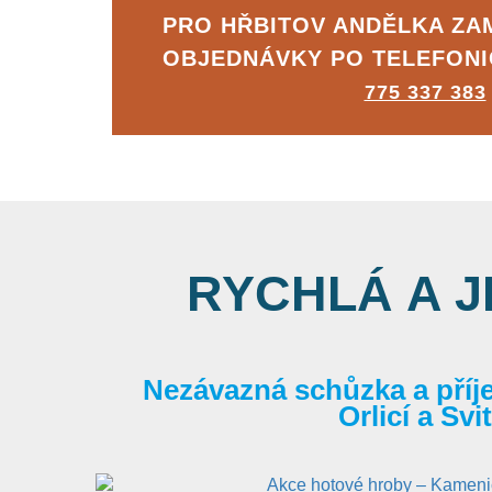
PRO HŘBITOV ANDĚLKA Z
OBJEDNÁVKY PO TELEFON
775 337 383
RYCHLÁ A 
Nezávazná schůzka a příj
Orlicí a Sv