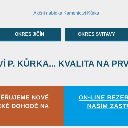
OKRES JIČÍN
OKRES SVITAVY
 P. KŮRKA... KVALITA NA PR
ON-LINE REZE
MĚŘUJEME NOVÉ
NAŠÍM ZÁST
CKÉ DOHODĚ NA