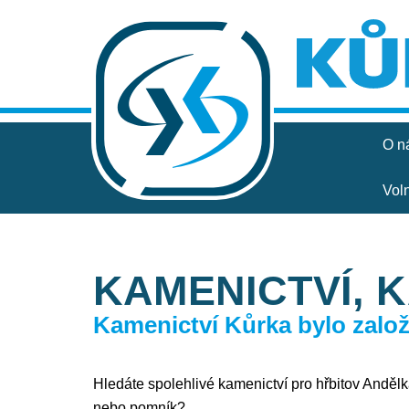
O n
Vol
KAMENICTVÍ, 
Kamenictví Kůrka bylo založe
Hledáte spolehlivé kamenictví pro hřbitov Andělka
nebo pomník?