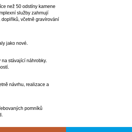
více než 50 odstíny kamene
plexní služby zahrnují
 doplňků, včetně gravírování
ly jako nové.
 na stávající náhrobky.
ostí.
tně návrhu, realizace a
řebovaných pomníků
d.