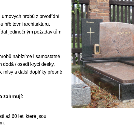
 urnových hrobů z prvotřídní
 hřbitovní architekturu.
vídal jedinečným požadavkům
 hrobů nabízíme i samostatné
dodá / osadí krycí desky,
y, mísy a další doplňky přesně
 zahrnují:
í až 60 let, které jsou
ům.