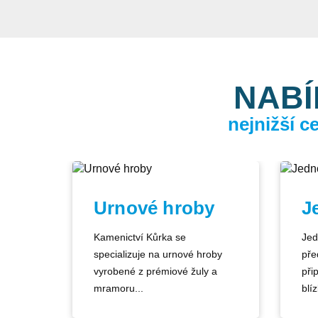
NABÍ
nejnižší 
Urnové hroby
J
Kamenictví Kůrka se
Jed
specializuje na urnové hroby
pře
vyrobené z prémiové žuly a
při
mramoru...
blíz