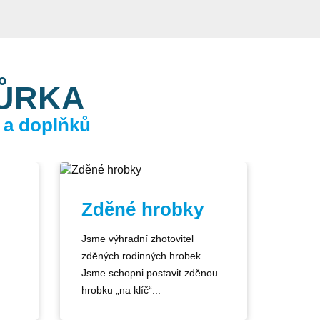
KŮRKA
 a doplňků
Zděné hrobky
Jsme výhradní zhotovitel
zděných rodinných hrobek.
Jsme schopni postavit zděnou
hrobku „na klíč“...