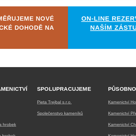
ON-LINE REZER
AMĚŘUJEME NOVÉ
NAŠÍM ZÁST
ICKÉ DOHODĚ NA
AMENICTVÍ
SPOLUPRACUJEME
PŮSOBNO
Pieta Trejbal s.r.o.
Kamenictví Ho
Společenstvo kameníků
Kamenictví Př
a hrobek
Kamenictví C
a hrobek
Kamenictví H