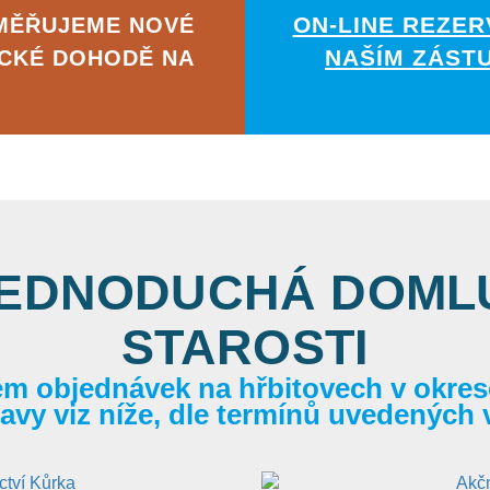
ON-LINE REZER
AMĚŘUJEME NOVÉ
NAŠÍM ZÁST
ICKÉ DOHODĚ NA
JEDNODUCHÁ DOMLU
STAROSTI
em objednávek na hřbitovech v okrese
itavy viz níže, dle termínů uvedených 