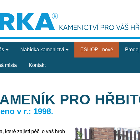
ás
Nabídka
kamenictví
ESHOP - nové
Prode
ná místa
Kontakt
KAMENÍK PRO HŘBI
no v r.: 1998.
, které zajistí péči o váš hrob