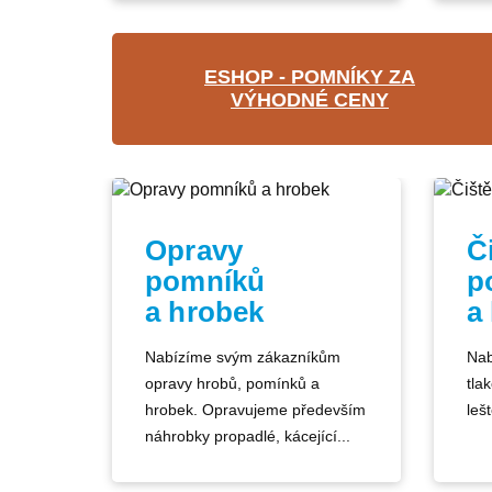
ESHOP - POMNÍKY ZA
VÝHODNÉ CENY
Opravy
Č
pomníků
p
a hrobek
a
Nabízíme svým zákazníkům
Nab
opravy hrobů, pomínků a
tla
hrobek. Opravujeme především
lešt
náhrobky propadlé, kácející...