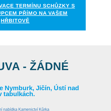
VACE TERMÍNU SCHŮZKY S
UPCEM PŘÍMO NA VAŠEM
HŘBITOVĚ
VA - ŽÁDNÉ
 Nymburk, Jičín, Ústí nad
v tabulkách.