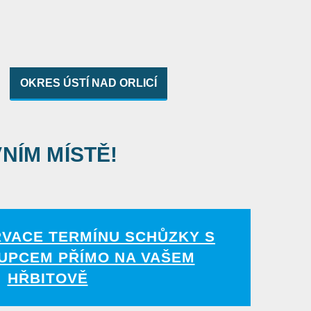
OKRES ÚSTÍ NAD ORLICÍ
VNÍM MÍSTĚ!
RVACE TERMÍNU SCHŮZKY S
UPCEM PŘÍMO NA VAŠEM
HŘBITOVĚ