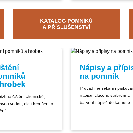
KATALOG POMNÍKŮ
A PŘÍSLUŠENSTVÍ
ištění
Nápisy a přípi
omníků
na pomník
 hrobek
Provádíme sekání i písková
nápisů, zlacení, stříbření a
ízíme čištění chemické,
barvení nápisů do kamene.
kovou vodou, ale i broušení a
ění.