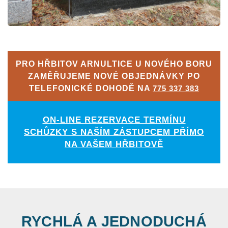
PRO HŘBITOV ARNULTICE U NOVÉHO BORU
ZAMĚŘUJEME NOVÉ OBJEDNÁVKY PO
TELEFONICKÉ DOHODĚ NA
775 337 383
ON-LINE REZERVACE TERMÍNU
SCHŮZKY S NAŠÍM ZÁSTUPCEM PŘÍMO
NA VAŠEM HŘBITOVĚ
RYCHLÁ A JEDNODUCHÁ