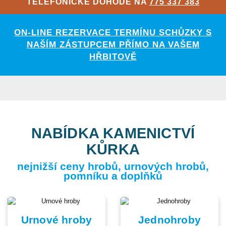
TELEFONICKÉ DOHODĚ NA
775 337 383
ON-LINE REZERVACE TERMÍNU SCHŮZKY S
NAŠÍM ZÁSTUPCEM PŘÍMO NA VAŠEM
HŘBITOVĚ
NABÍDKA KAMENICTVÍ
KŮRKA
nejnižší ceny hrobů, urnových hrobů,
pomníku a doplňků
Urnové hroby
Jednohroby