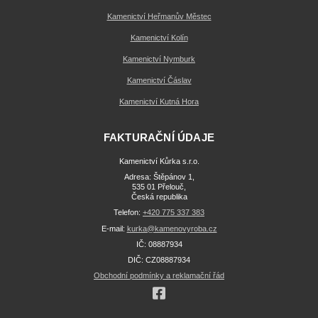
Kamenictví Heřmanův Městec
Kamenictví Kolín
Kamenictví Nymburk
Kamenictví Čáslav
Kamenictví Kutná Hora
FAKTURAČNÍ ÚDAJE
Kamenictví Kůrka s.r.o.
Adresa: Štěpánov 1,
535 01 Přelouč,
Česká republika
Telefon:
+420 775 337 383
E-mail:
kurka@kamenovyroba.cz
IČ: 08887934
DIČ: CZ08887934
Obchodní podmínky a reklamační řád