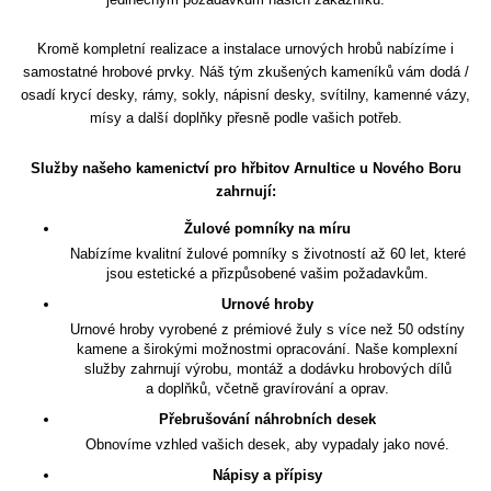
Kromě kompletní realizace a instalace urnových hrobů nabízíme i
samostatné hrobové prvky. Náš tým zkušených kameníků vám dodá /
osadí krycí desky, rámy, sokly, nápisní desky, svítilny, kamenné vázy,
mísy a další doplňky přesně podle vašich potřeb.
Služby našeho kamenictví pro hřbitov Arnultice u Nového Boru
zahrnují:
Žulové pomníky na míru
Nabízíme kvalitní žulové pomníky s životností až 60 let, které
jsou estetické a přizpůsobené vašim požadavkům.
Urnové hroby
Urnové hroby vyrobené z prémiové žuly s více než 50 odstíny
kamene a širokými možnostmi opracování. Naše komplexní
služby zahrnují výrobu, montáž a dodávku hrobových dílů
a doplňků, včetně gravírování a oprav.
Přebrušování náhrobních desek
Obnovíme vzhled vašich desek, aby vypadaly jako nové.
Nápisy a přípisy