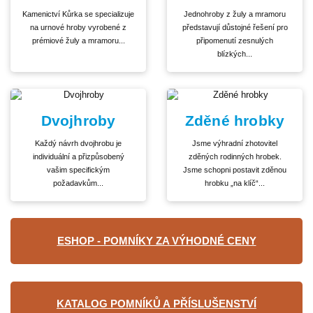
Kamenictví Kůrka se specializuje
Jednohroby z žuly a mramoru
na urnové hroby vyrobené z
představují důstojné řešení pro
prémiové žuly a mramoru...
připomenutí zesnulých
blízkých...
Dvojhroby
Zděné hrobky
Každý návrh dvojhrobu je
Jsme výhradní zhotovitel
individuální a přizpůsobený
zděných rodinných hrobek.
vašim specifickým
Jsme schopni postavit zděnou
požadavkům...
hrobku „na klíč“...
ESHOP - POMNÍKY ZA VÝHODNÉ CENY
KATALOG POMNÍKŮ A PŘÍSLUŠENSTVÍ