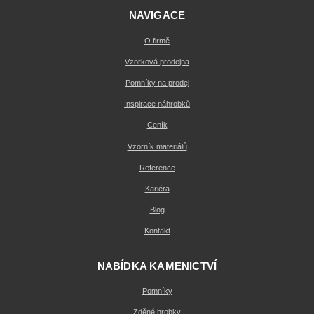
NAVIGACE
O firmě
Vzorková prodejna
Pomníky na prodej
Inspirace náhrobků
Ceník
Vzorník materiálů
Reference
Kariéra
Blog
Kontakt
NABÍDKA KAMENICTVÍ
Pomníky
Zděné hrobky