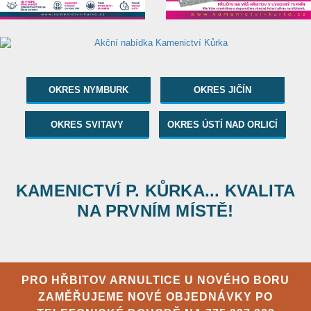
OKRES NYMBURK
OKRES JIČÍN
OKRES SVITAVY
OKRES ÚSTÍ NAD ORLICÍ
KAMENICTVÍ P. KŮRKA... KVALITA
NA PRVNÍM MÍSTĚ!
PRO HŘBITOV ARNULTICE U NOVÉHO BORU
ZAMĚŘUJEME NOVÉ OBJEDNÁVKY PO