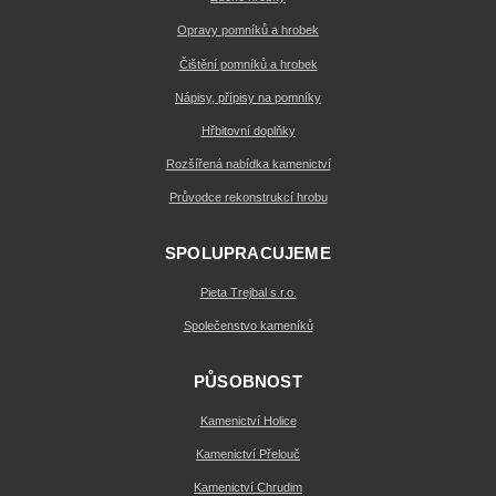
Opravy pomníků a hrobek
Čištění pomníků a hrobek
Nápisy, přípisy na pomníky
Hřbitovní doplňky
Rozšířená nabídka kamenictví
Průvodce rekonstrukcí hrobu
SPOLUPRACUJEME
Pieta Trejbal s.r.o.
Společenstvo kameníků
PŮSOBNOST
Kamenictví Holice
Kamenictví Přelouč
Kamenictví Chrudim