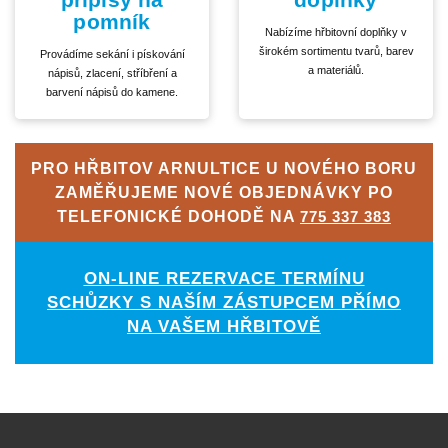
pomník
Nabízíme hřbitovní doplňky v
širokém sortimentu tvarů, barev
Provádíme sekání i pískování
a materiálů.
nápisů, zlacení, stříbření a
barvení nápisů do kamene.
PRO HŘBITOV ARNULTICE U NOVÉHO BORU
ZAMĚŘUJEME NOVÉ OBJEDNÁVKY PO
TELEFONICKÉ DOHODĚ NA
775 337 383
ON-LINE REZERVACE TERMÍNU
SCHŮZKY S NAŠÍM ZÁSTUPCEM PŘÍMO
NA VAŠEM HŘBITOVĚ