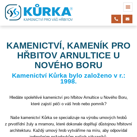
KAMENICTVÍ, KAMENÍK PRO
HŘBITOV ARNULTICE U
NOVÉHO BORU
Kamenictví Kůrka bylo založeno v r.:
1998.
Hledáte spolehlivé kamenictví pro hřbitov Arnultice u Nového Boru,
které zajistí péči o váš hrob nebo pomník?
Naše kamenictví Kůrka se specializuje na výrobu urnových hrobů
z prvotřídní žuly a mramoru, které dokonale doplňují důstojnou hřbitovní
architekturu. Každý urnový hrob vytváříme na míru, aby odpovídal
jedinečným požadavkům našich zákazníků.