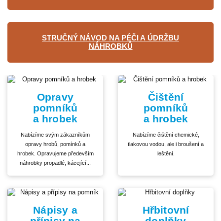
STRUČNÝ NÁVOD NA PÉČI A ÚDRŽBU
NÁHROBKŮ
Opravy
Čištění
pomníků
pomníků
a hrobek
a hrobek
Nabízíme svým zákazníkům
Nabízíme čištění chemické,
opravy hrobů, pomínků a
tlakovou vodou, ale i broušení a
hrobek. Opravujeme především
leštění.
náhrobky propadlé, kácející...
Nápisy a
Hřbitovní
přípisy na
doplňky