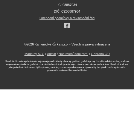
IČ: 08887934
DIČ: CZ08887934
Obchodní podmínky a reklamační řád
©2026 Kamenictví Kůrka s.r.o. - Všechna práva vyhrazena
Made by AZC
/
Admin
/
Nastavení soukromí
/
Ochrana OÚ
Obsah těchto webových stránek, zejména jednotlivé texty, obrázky, grafika i grafické prvky či multimediální soubory, celkové
vzájemné uspořádání a grafické ztvárnění těchto stránek je autorským dílem a jako takové je chráněno. Obsah stránek ani
jeho jednotlivé části nesmí být kopírovány, měněny, znovu reprodukovány ani jinak užity bez předchozího výslovného
písemného souhlasu Kamenictví Kůrka.