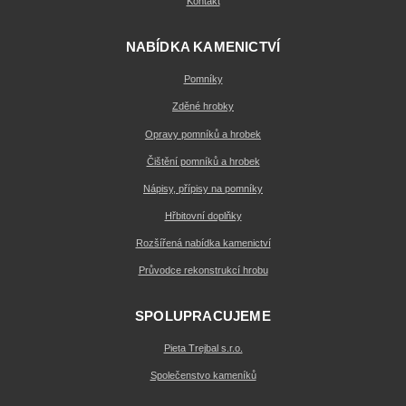
Kontakt
NABÍDKA KAMENICTVÍ
Pomníky
Zděné hrobky
Opravy pomníků a hrobek
Čištění pomníků a hrobek
Nápisy, přípisy na pomníky
Hřbitovní doplňky
Rozšířená nabídka kamenictví
Průvodce rekonstrukcí hrobu
SPOLUPRACUJEME
Pieta Trejbal s.r.o.
Společenstvo kameníků