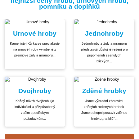
nejnižší ceny hrobů, urnových hrobů,
pomníku a doplňků
Urnové hroby
Jednohroby
Kamenictví Kůrka se specializuje
Jednohroby z žuly a mramoru
na urnové hroby vyrobené z
představují důstojné řešení pro
prémiové žuly a mramoru...
připomenutí zesnulých
blízkých...
Dvojhroby
Zděné hrobky
Každý návrh dvojhrobu je
Jsme výhradní zhotovitel
individuální a přizpůsobený
zděných rodinných hrobek.
vašim specifickým
Jsme schopni postavit zděnou
požadavkům...
hrobku „na klíč“...