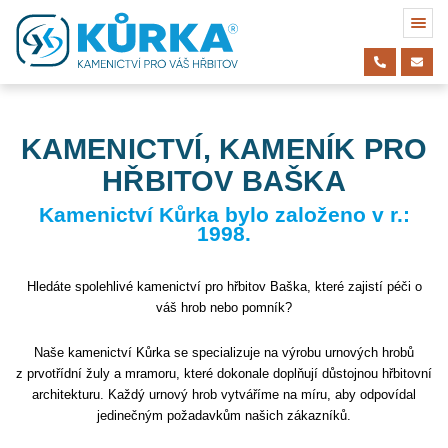
KAMENICTVÍ, KAMENÍK PRO
HŘBITOV BAŠKA
Kamenictví Kůrka bylo založeno v r.:
1998.
Hledáte spolehlivé kamenictví pro hřbitov Baška, které zajistí péči o
váš hrob nebo pomník?
Naše kamenictví Kůrka se specializuje na výrobu urnových hrobů
z prvotřídní žuly a mramoru, které dokonale doplňují důstojnou hřbitovní
architekturu. Každý urnový hrob vytváříme na míru, aby odpovídal
jedinečným požadavkům našich zákazníků.