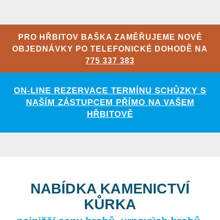
PRO HŘBITOV BAŠKA ZAMĚŘUJEME NOVÉ
OBJEDNÁVKY PO TELEFONICKÉ DOHODĚ NA
775 337 383
ON-LINE REZERVACE TERMÍNU SCHŮZKY S
NAŠÍM ZÁSTUPCEM PŘÍMO NA VAŠEM
HŘBITOVĚ
NABÍDKA KAMENICTVÍ
KŮRKA