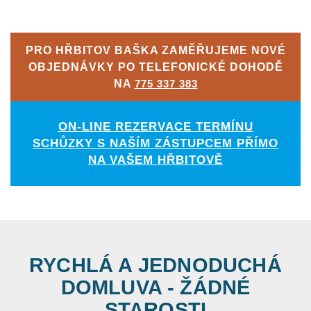
PRO HŘBITOV BAŠKA ZAMĚŘUJEME NOVÉ
OBJEDNÁVKY PO TELEFONICKÉ DOHODĚ
NA
775 337 383
ON-LINE REZERVACE TERMÍNU
SCHŮZKY S NAŠÍM ZÁSTUPCEM PŘÍMO
NA VAŠEM HŘBITOVĚ
RYCHLÁ A JEDNODUCHÁ
DOMLUVA - ŽÁDNÉ
STAROSTI