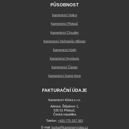
PŮSOBNOST
Kamenictví Holice
Kamenictví Přelouč
Kamenictví Chrudim
Kamenictví Heřmanův Městec
Kamenictví Kolín
Kamenictví Nymburk
Kamenictví Čáslav
Kamenictví Kutná Hora
FAKTURAČNÍ ÚDAJE
Kamenictví Kůrka s.r.o.
Adresa: Štěpánov 1,
535 01 Přelouč,
Česká republika
Telefon:
+420 775 337 383
E-mail:
kurka@kamenovyroba.cz