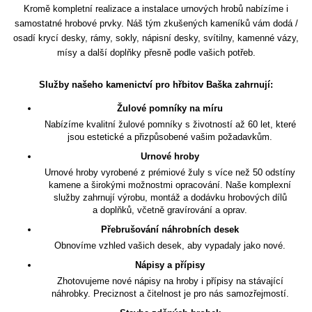
Kromě kompletní realizace a instalace urnových hrobů nabízíme i
samostatné hrobové prvky. Náš tým zkušených kameníků vám dodá /
osadí krycí desky, rámy, sokly, nápisní desky, svítilny, kamenné vázy,
mísy a další doplňky přesně podle vašich potřeb.
Služby našeho kamenictví pro hřbitov Baška zahrnují:
Žulové pomníky na míru
Nabízíme kvalitní žulové pomníky s životností až 60 let, které
jsou estetické a přizpůsobené vašim požadavkům.
Urnové hroby
Urnové hroby vyrobené z prémiové žuly s více než 50 odstíny
kamene a širokými možnostmi opracování. Naše komplexní
služby zahrnují výrobu, montáž a dodávku hrobových dílů
a doplňků, včetně gravírování a oprav.
Přebrušování náhrobních desek
Obnovíme vzhled vašich desek, aby vypadaly jako nové.
Nápisy a přípisy
Zhotovujeme nové nápisy na hroby i přípisy na stávající
náhrobky. Preciznost a čitelnost je pro nás samozřejmostí.