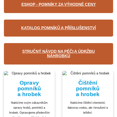
ESHOP - POMNÍKY ZA VÝHODNÉ CENY
KATALOG POMNÍKŮ A PŘÍSLUŠENSTVÍ
STRUČNÝ NÁVOD NA PÉČI A ÚDRŽBU
NÁHROBKŮ
Opravy
Čištění
pomníků
pomníků
a hrobek
a hrobek
Nabízíme svým zákazníkům
Nabízíme čištění chemické,
opravy hrobů, pomínků a
tlakovou vodou, ale i broušení a
hrobek. Opravujeme především
leštění.