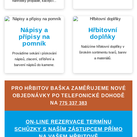
náhrobky propadlé, kácející...
Nápisy a
Hřbitovní
přípisy na
doplňky
pomník
Nabízíme hřbitovní doplňky v
širokém sortimentu tvarů, barev
Provádíme sekání i pískování
a materiálů.
nápisů, zlacení, stříbření a
barvení nápisů do kamene.
PRO HŘBITOV BAŠKA ZAMĚŘUJEME NOVÉ
OBJEDNÁVKY PO TELEFONICKÉ DOHODĚ
NA
775 337 383
ON-LINE REZERVACE TERMÍNU
SCHŮZKY S NAŠÍM ZÁSTUPCEM PŘÍMO
NA VAŠEM HŘBITOVĚ