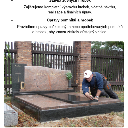
Stavba zděných hrobek
Zajišťujeme kompletní výstavbu hrobek, včetně návrhu,
realizace a finálních úprav.
Opravy pomníků a hrobek
Provádíme opravy poškozených nebo opotřebovaných pomníků
a hrobek, aby znovu získaly důstojný vzhled.