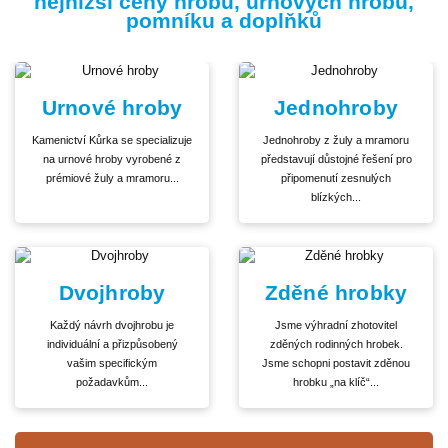
nejnižší ceny hrobů, urnových hrobů,
pomníku a doplňků
Urnové hroby
Jednohroby
Kamenictví Kůrka se specializuje
Jednohroby z žuly a mramoru
na urnové hroby vyrobené z
představují důstojné řešení pro
prémiové žuly a mramoru...
připomenutí zesnulých
blízkých...
Dvojhroby
Zděné hrobky
Každý návrh dvojhrobu je
Jsme výhradní zhotovitel
individuální a přizpůsobený
zděných rodinných hrobek.
vašim specifickým
Jsme schopni postavit zděnou
požadavkům...
hrobku „na klíč“...