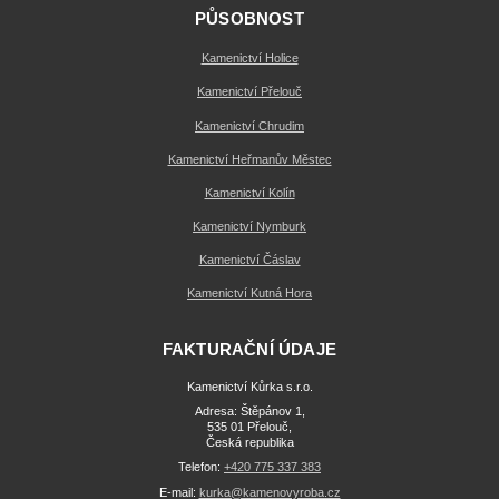
PŮSOBNOST
Kamenictví Holice
Kamenictví Přelouč
Kamenictví Chrudim
Kamenictví Heřmanův Městec
Kamenictví Kolín
Kamenictví Nymburk
Kamenictví Čáslav
Kamenictví Kutná Hora
FAKTURAČNÍ ÚDAJE
Kamenictví Kůrka s.r.o.
Adresa: Štěpánov 1,
535 01 Přelouč,
Česká republika
Telefon:
+420 775 337 383
E-mail:
kurka@kamenovyroba.cz