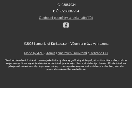
IČ: 08887934
DIČ: CZ08887934
Obchodní podmínky a reklamační řád
©2026 Kamenictví Kůrka s.r.o. - Všechna práva vyhrazena
Made by AZC
/
Admin
/
Nastavení soukromí
/
Ochrana OÚ
Obsah těchto webových stránek, zejména jednotlivé texty, obrázky, grafika i grafické prvky či multimediální soubory, celkové
vzájemné uspořádání a grafické ztvárnění těchto stránek je autorským dílem a jako takové je chráněno. Obsah stránek ani
jeho jednotlivé části nesmí být kopírovány, měněny, znovu reprodukovány ani jinak užity bez předchozího výslovného
písemného souhlasu Kamenictví Kůrka.