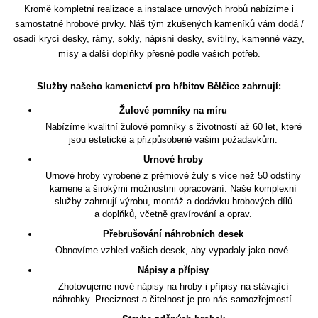
Kromě kompletní realizace a instalace urnových hrobů nabízíme i
samostatné hrobové prvky. Náš tým zkušených kameníků vám dodá /
osadí krycí desky, rámy, sokly, nápisní desky, svítilny, kamenné vázy,
mísy a další doplňky přesně podle vašich potřeb.
Služby našeho kamenictví pro hřbitov Bělčice zahrnují:
Žulové pomníky na míru
Nabízíme kvalitní žulové pomníky s životností až 60 let, které
jsou estetické a přizpůsobené vašim požadavkům.
Urnové hroby
Urnové hroby vyrobené z prémiové žuly s více než 50 odstíny
kamene a širokými možnostmi opracování. Naše komplexní
služby zahrnují výrobu, montáž a dodávku hrobových dílů
a doplňků, včetně gravírování a oprav.
Přebrušování náhrobních desek
Obnovíme vzhled vašich desek, aby vypadaly jako nové.
Nápisy a přípisy
Zhotovujeme nové nápisy na hroby i přípisy na stávající
náhrobky. Preciznost a čitelnost je pro nás samozřejmostí.