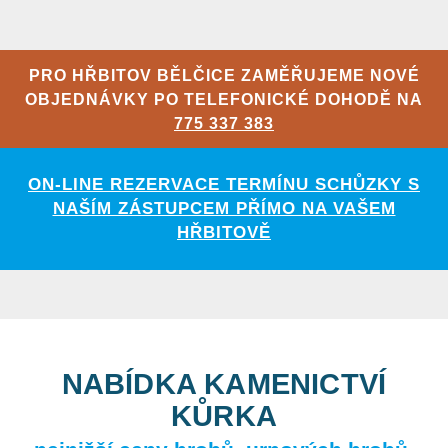
PRO HŘBITOV BĚLČICE ZAMĚŘUJEME NOVÉ
OBJEDNÁVKY PO TELEFONICKÉ DOHODĚ NA
775 337 383
ON-LINE REZERVACE TERMÍNU SCHŮZKY S
NAŠÍM ZÁSTUPCEM PŘÍMO NA VAŠEM
HŘBITOVĚ
NABÍDKA KAMENICTVÍ
KŮRKA