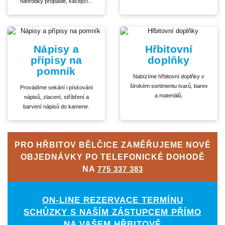
náhrobky propadlé, kácející...
Nápisy a
Hřbitovní
přípisy na
doplňky
pomník
Nabízíme hřbitovní doplňky v
širokém sortimentu tvarů, barev
Provádíme sekání i pískování
a materiálů.
nápisů, zlacení, stříbření a
barvení nápisů do kamene.
PRO HŘBITOV BĚLČICE ZAMĚŘUJEME NOVÉ
OBJEDNÁVKY PO TELEFONICKÉ DOHODĚ
NA
775 337 383
ON-LINE REZERVACE TERMÍNU
SCHŮZKY S NAŠÍM ZÁSTUPCEM PŘÍMO
NA VAŠEM HŘBITOVĚ