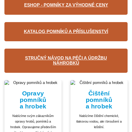
ESHOP - POMNÍKY ZA VÝHODNÉ CENY
KATALOG POMNÍKŮ A PŘÍSLUŠENSTVÍ
STRUČNÝ NÁVOD NA PÉČI A ÚDRŽBU
NÁHROBKŮ
Opravy
Čištění
pomníků
pomníků
a hrobek
a hrobek
Nabízíme svým zákazníkům
Nabízíme čištění chemické,
opravy hrobů, pomínků a
tlakovou vodou, ale i broušení a
hrobek. Opravujeme především
leštění.