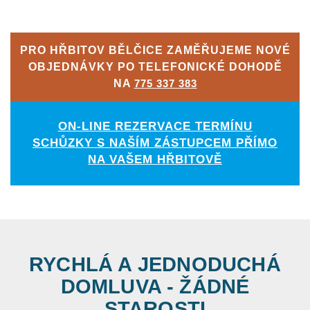
PRO HŘBITOV BĚLČICE ZAMĚŘUJEME NOVÉ
OBJEDNÁVKY PO TELEFONICKÉ DOHODĚ
NA
775 337 383
ON-LINE REZERVACE TERMÍNU
SCHŮZKY S NAŠÍM ZÁSTUPCEM PŘÍMO
NA VAŠEM HŘBITOVĚ
RYCHLÁ A JEDNODUCHÁ
DOMLUVA - ŽÁDNÉ
STAROSTI