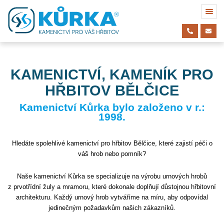
KAMENICTVÍ, KAMENÍK PRO
HŘBITOV BĚLČICE
Kamenictví Kůrka bylo založeno v r.:
1998.
Hledáte spolehlivé kamenictví pro hřbitov Bělčice, které zajistí péči o
váš hrob nebo pomník?
Naše kamenictví Kůrka se specializuje na výrobu urnových hrobů
z prvotřídní žuly a mramoru, které dokonale doplňují důstojnou hřbitovní
architekturu. Každý urnový hrob vytváříme na míru, aby odpovídal
jedinečným požadavkům našich zákazníků.