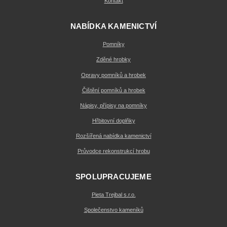
Kontakt
NABÍDKA KAMENICTVÍ
Pomníky
Zděné hrobky
Opravy pomníků a hrobek
Čištění pomníků a hrobek
Nápisy, přípisy na pomníky
Hřbitovní doplňky
Rozšířená nabídka kamenictví
Průvodce rekonstrukcí hrobu
SPOLUPRACUJEME
Pieta Trejbal s.r.o.
Společenstvo kameníků