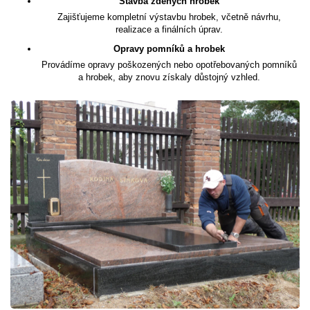
Stavba zděných hrobek
Zajišťujeme kompletní výstavbu hrobek, včetně návrhu,
realizace a finálních úprav.
Opravy pomníků a hrobek
Provádíme opravy poškozených nebo opotřebovaných pomníků
a hrobek, aby znovu získaly důstojný vzhled.