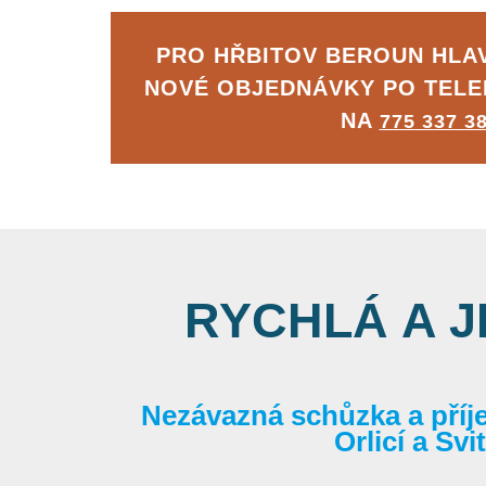
PRO HŘBITOV BEROUN HLA
NOVÉ OBJEDNÁVKY PO TEL
NA
775 337 3
RYCHLÁ A 
Nezávazná schůzka a příj
Orlicí a Sv