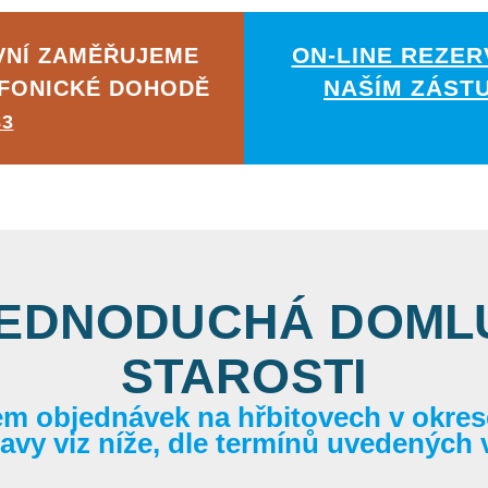
ON-LINE REZER
VNÍ ZAMĚŘUJEME
NAŠÍM ZÁST
EFONICKÉ DOHODĚ
83
JEDNODUCHÁ DOMLU
STAROSTI
em objednávek na hřbitovech v okrese
itavy viz níže, dle termínů uvedených 