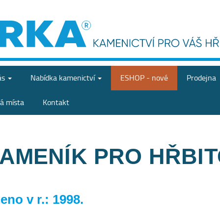
ás
Nabídka
kamenictví
ESHOP - nové
Prodejna
á místa
Kontakt
KAMENÍK PRO HŘBI
no v r.: 1998.