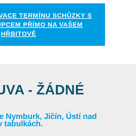
VACE TERMÍNU SCHŮZKY S
UPCEM PŘÍMO NA VAŠEM
HŘBITOVĚ
VA - ŽÁDNÉ
 Nymburk, Jičín, Ústí nad
v tabulkách.