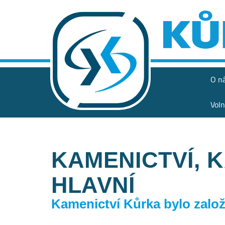
O n
Voln
KAMENICTVÍ, 
HLAVNÍ
Kamenictví Kůrka bylo založe