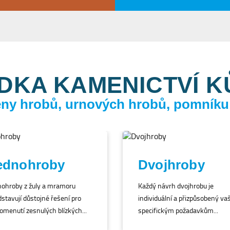
DKA KAMENICTVÍ 
ceny hrobů, urnových hrobů, pomníku
ednohroby
Dvojhroby
nohroby z žuly a mramoru
Každý návrh dvojhrobu je
stavují důstojné řešení pro
individuální a přizpůsobený va
omenutí zesnulých blízkých...
specifickým požadavkům...