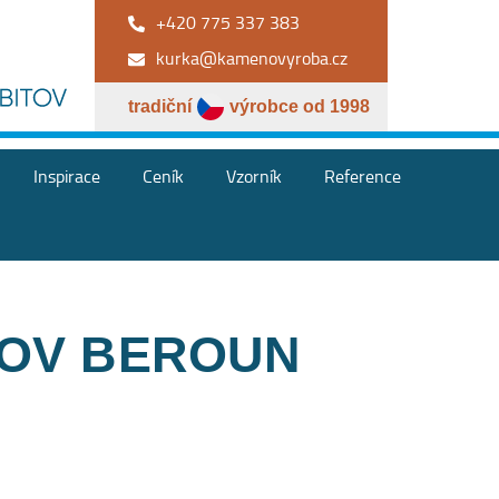
+420 775 337 383
kurka@kamenovyroba.cz
tradiční
výrobce od 1998
Inspirace
Ceník
Vzorník
Reference
TOV BEROUN