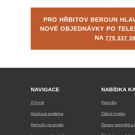
PRO HŘBITOV BEROUN HLA
NOVÉ OBJEDNÁVKY PO TEL
NA
775 337 3
NAVIGACE
NABÍDKA K
O firmě
Pomníky
Vzorková prodejna
Zděné hrobky
Pomníky na prodej
Opravy pomníků a 