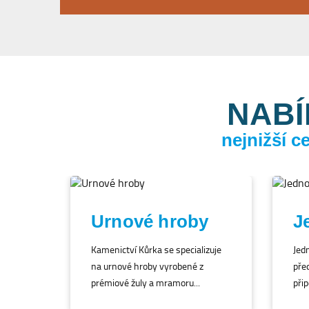
NABÍ
nejnižší 
Urnové hroby
J
Kamenictví Kůrka se specializuje
Jed
na urnové hroby vyrobené z
před
prémiové žuly a mramoru...
přip