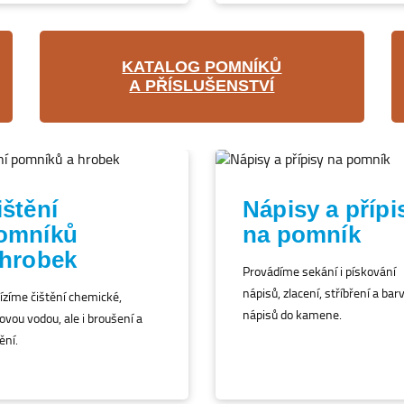
KATALOG POMNÍKŮ
A PŘÍSLUŠENSTVÍ
ištění
Nápisy a přípi
omníků
na pomník
 hrobek
Provádíme sekání i pískování
nápisů, zlacení, stříbření a bar
ízíme čištění chemické,
nápisů do kamene.
ovou vodou, ale i broušení a
ění.