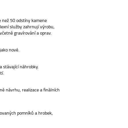
ce než 50 odstíny kamene
exní služby zahrnují výrobu,
četně gravírování a oprav.
jako nové.
 stávající náhrobky.
í.
ě návrhu, realizace a finálních
ovaných pomníků a hrobek,