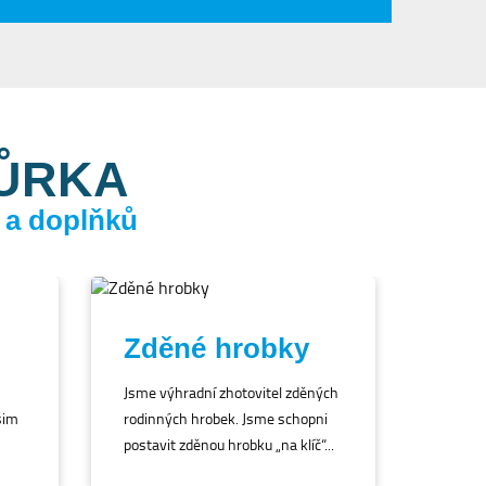
KŮRKA
 a doplňků
Zděné hrobky
Jsme výhradní zhotovitel zděných
šim
rodinných hrobek. Jsme schopni
postavit zděnou hrobku „na klíč“...