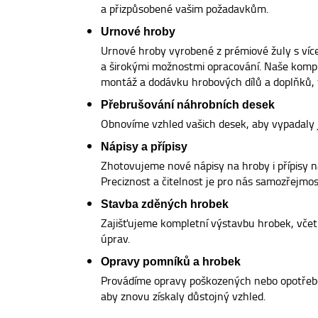
a přizpůsobené vašim požadavkům.
Urnové hroby
Urnové hroby vyrobené z prémiové žuly s ví
a širokými možnostmi opracování. Naše kompl
montáž a dodávku hrobových dílů a doplňků, v
Přebrušování náhrobních desek
Obnovíme vzhled vašich desek, aby vypadaly 
Nápisy a přípisy
Zhotovujeme nové nápisy na hroby i přípisy na
Preciznost a čitelnost je pro nás samozřejmost
Stavba zděných hrobek
Zajišťujeme kompletní výstavbu hrobek, včetn
úprav.
Opravy pomníků a hrobek
Provádíme opravy poškozených nebo opotřeb
aby znovu získaly důstojný vzhled.