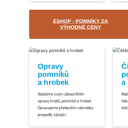
ESHOP - POMNÍKY ZA
VÝHODNÉ CENY
Opravy
Č
pomníků
p
a hrobek
a
Nabízíme svým zákazníkům
Nab
opravy hrobů, pomínků a hrobek.
tlak
Opravujeme především náhrobky
lešt
propadlé, kácející...