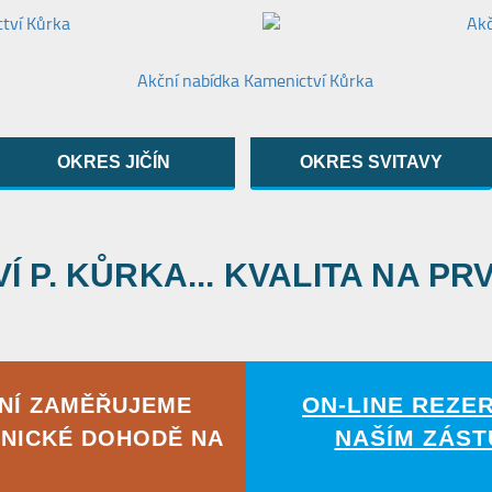
OKRES JIČÍN
OKRES SVITAVY
 P. KŮRKA... KVALITA NA PR
ON-LINE REZE
NÍ ZAMĚŘUJEME
NAŠÍM ZÁST
NICKÉ DOHODĚ NA