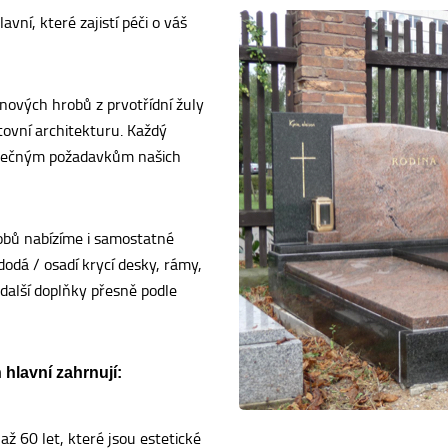
vní, které zajistí péči o váš
nových hrobů z prvotřídní žuly
tovní architekturu. Každý
dinečným požadavkům našich
obů nabízíme i samostatné
dá / osadí krycí desky, rámy,
 další doplňky přesně podle
hlavní zahrnují:
až 60 let, které jsou estetické