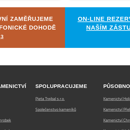
ON-LINE REZER
VNÍ ZAMĚŘUJEME
NAŠÍM ZÁST
EFONICKÉ DOHODĚ
83
AMENICTVÍ
SPOLUPRACUJEME
PŮSOBNO
Pieta Trejbal s.r.o.
Kamenictví Holi
Společenstvo kameníků
Kamenictví Pře
hrobek
Kamenictví Ch