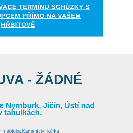
VACE TERMÍNU SCHŮZKY S
UPCEM PŘÍMO NA VAŠEM
HŘBITOVĚ
VA - ŽÁDNÉ
 Nymburk, Jičín, Ústí nad
v tabulkách.