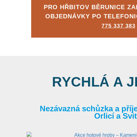
PRO HŘBITOV BĚRUNICE Z
OBJEDNÁVKY PO TELEFON
775 337 383
RYCHLÁ A 
Nezávazná schůzka a příj
Orlicí a Sv