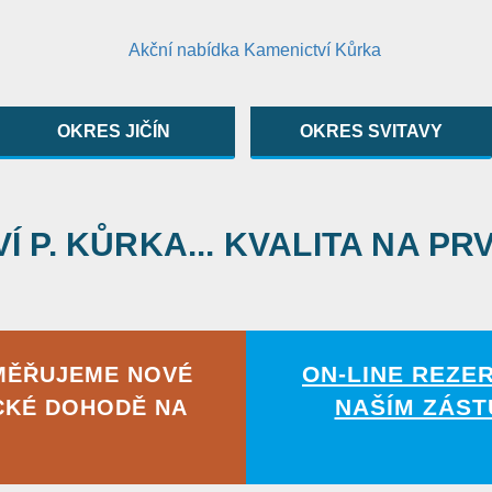
OKRES JIČÍN
OKRES SVITAVY
 P. KŮRKA... KVALITA NA PR
ON-LINE REZE
MĚŘUJEME NOVÉ
NAŠÍM ZÁST
CKÉ DOHODĚ NA