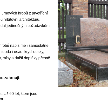
 urnových hrobů z prvotřídní
 hřbitovní architekturu.
vídal jedinečným požadavkům
 hrobů nabízíme i samostatné
dodá / osadí krycí desky,
y, mísy a další doplňky přesně
e zahrnují:
í až 60 let, které jsou
ům.