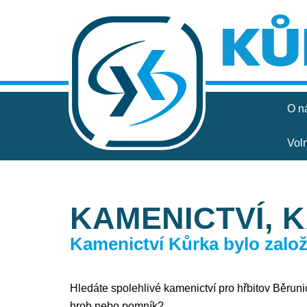
O n
Vol
KAMENICTVÍ, 
Kamenictví Kůrka bylo založe
Hledáte spolehlivé kamenictví pro hřbitov Běrunice
hrob nebo pomník?