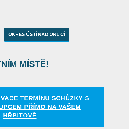
OKRES ÚSTÍ NAD ORLICÍ
VNÍM MÍSTĚ!
RVACE TERMÍNU SCHŮZKY S
UPCEM PŘÍMO NA VAŠEM
HŘBITOVĚ