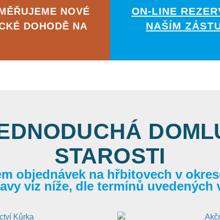
ON-LINE REZER
AMĚŘUJEME NOVÉ
NAŠÍM ZÁST
ICKÉ DOHODĚ NA
JEDNODUCHÁ DOMLU
STAROSTI
em objednávek na hřbitovech v okrese
itavy viz níže, dle termínů uvedených 