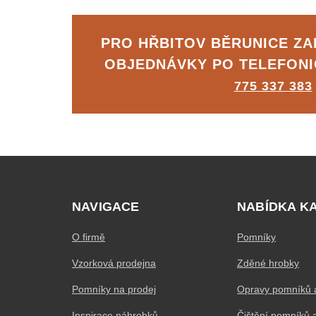
PRO HŘBITOV BĚRUNICE Z
OBJEDNÁVKY PO TELEFON
775 337 383
NAVIGACE
NABÍDKA K
O firmě
Pomníky
Vzorková prodejna
Zděné hrobky
Pomníky na prodej
Opravy pomníků 
Inspirace náhrobků
Čištění pomníků 