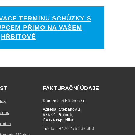
VACE TERMÍNU SCHŮZKY S
UPCEM PŘÍMO NA VAŠEM
HŘBITOVĚ
ST
FAKTURAČNÍ ÚDAJE
Kamenictví Kůrka s.r.o.
lice
Adresa: Štěpánov 1,
elouč
535 01 Přelouč,
Česká republika
hrudim
Telefon:
+420 775 337 383
eřmanův Městec