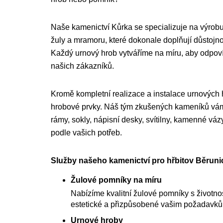
Naše kamenictví Kůrka se specializuje na výrobu
žuly a mramoru, které dokonale doplňují důstojnou
Každý urnový hrob vytváříme na míru, aby odpo
našich zákazníků.
Kromě kompletní realizace a instalace urnových
hrobové prvky. Náš tým zkušených kameníků vám 
rámy, sokly, nápisní desky, svítilny, kamenné váz
podle vašich potřeb.
Služby našeho kamenictví pro hřbitov Běrunic
Žulové pomníky na míru
Nabízíme kvalitní žulové pomníky s životnost
estetické a přizpůsobené vašim požadavk
Urnové hroby