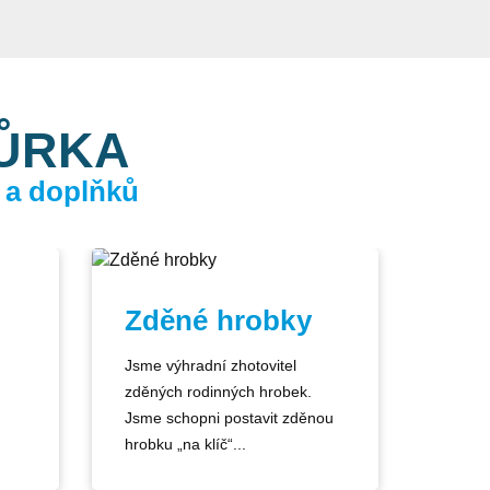
KŮRKA
 a doplňků
Zděné hrobky
Jsme výhradní zhotovitel
zděných rodinných hrobek.
Jsme schopni postavit zděnou
hrobku „na klíč“...