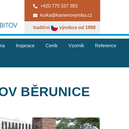
+420 775 337 383
kurka@kamenovyroba.cz
tradiční
výrobce od 1998
jna
Inspirace
Ceník
Vzorník
Reference
TOV BĚRUNICE