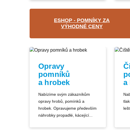
ESHOP - POMNÍKY ZA
VÝHODNÉ CENY
Opravy
Č
pomníků
p
a hrobek
a
Nabízíme svým zákazníkům
Nab
opravy hrobů, pomínků a
tla
hrobek. Opravujeme především
lešt
náhrobky propadlé, kácející...