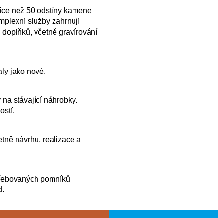
více než 50 odstíny kamene
plexní služby zahrnují
 doplňků, včetně gravírování
ly jako nové.
 na stávající náhrobky.
ostí.
tně návrhu, realizace a
řebovaných pomníků
d.