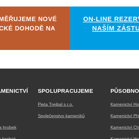
ON-LINE REZER
AMĚŘUJEME NOVÉ
NAŠÍM ZÁST
ICKÉ DOHODĚ NA
AMENICTVÍ
SPOLUPRACUJEME
PŮSOBNO
Pieta Trejbal s.r.o.
Kamenictví Ho
Společenstvo kameníků
Kamenictví Př
a hrobek
Kamenictví C
a hrobek
Kamenictví H