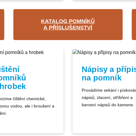
KATALOG POMNÍKŮ
A PŘÍSLUŠENSTVÍ
ištění
Nápisy a přípi
omníků
na pomník
 hrobek
Provádíme sekání i písková
nápisů, zlacení, stříbření a
ízíme čištění chemické,
barvení nápisů do kamene.
kovou vodou, ale i broušení a
ění.