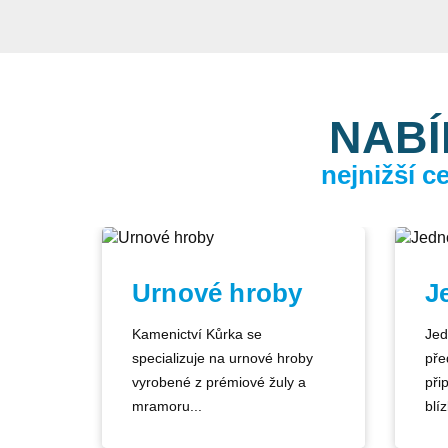
NABÍ
nejnižší 
Urnové hroby
J
Kamenictví Kůrka se
Jed
specializuje na urnové hroby
pře
vyrobené z prémiové žuly a
při
mramoru...
blíz