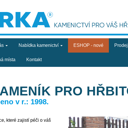
ás
Nabídka
kamenictví
ESHOP - nové
Prode
ná místa
Kontakt
KAMENÍK PRO HŘBI
no v r.: 1998.
, které zajistí péči o váš