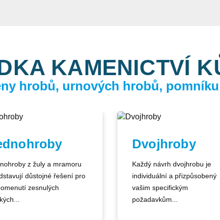
DKA KAMENICTVÍ 
ceny hrobů, urnových hrobů, pomníku
ednohroby
Dvojhroby
nohroby z žuly a mramoru
Každý návrh dvojhrobu je
dstavují důstojné řešení pro
individuální a přizpůsobený
pomenutí zesnulých
vašim specifickým
kých...
požadavkům...