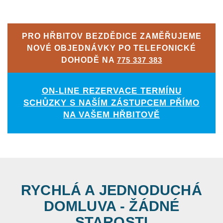
PRO HŘBITOV BEZDĚDICE ZAMĚŘUJEME
NOVÉ OBJEDNÁVKY PO TELEFONICKÉ
DOHODĚ NA
775 337 383
ON-LINE REZERVACE TERMÍNU
SCHŮZKY S NAŠÍM ZÁSTUPCEM PŘÍMO
NA VAŠEM HŘBITOVĚ
RYCHLÁ A JEDNODUCHÁ
DOMLUVA - ŽÁDNÉ
STAROSTI