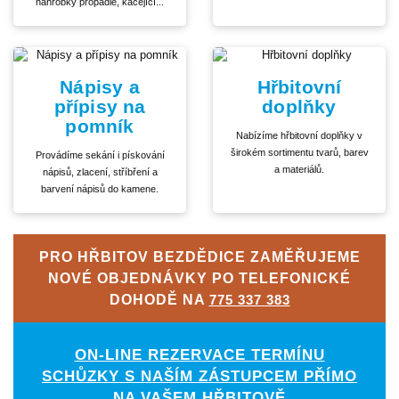
náhrobky propadlé, kácející...
Nápisy a
Hřbitovní
přípisy na
doplňky
pomník
Nabízíme hřbitovní doplňky v
širokém sortimentu tvarů, barev
Provádíme sekání i pískování
a materiálů.
nápisů, zlacení, stříbření a
barvení nápisů do kamene.
PRO HŘBITOV BEZDĚDICE ZAMĚŘUJEME
NOVÉ OBJEDNÁVKY PO TELEFONICKÉ
DOHODĚ NA
775 337 383
ON-LINE REZERVACE TERMÍNU
SCHŮZKY S NAŠÍM ZÁSTUPCEM PŘÍMO
NA VAŠEM HŘBITOVĚ