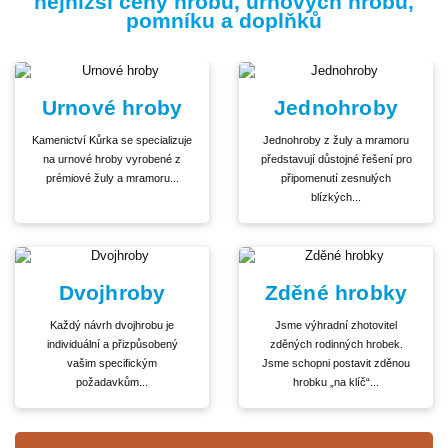
nejnižší ceny hrobů, urnových hrobů,
pomníku a doplňků
Urnové hroby
Jednohroby
Kamenictví Kůrka se specializuje
Jednohroby z žuly a mramoru
na urnové hroby vyrobené z
představují důstojné řešení pro
prémiové žuly a mramoru...
připomenutí zesnulých
blízkých...
Dvojhroby
Zděné hrobky
Každý návrh dvojhrobu je
Jsme výhradní zhotovitel
individuální a přizpůsobený
zděných rodinných hrobek.
vašim specifickým
Jsme schopni postavit zděnou
požadavkům...
hrobku „na klíč“...