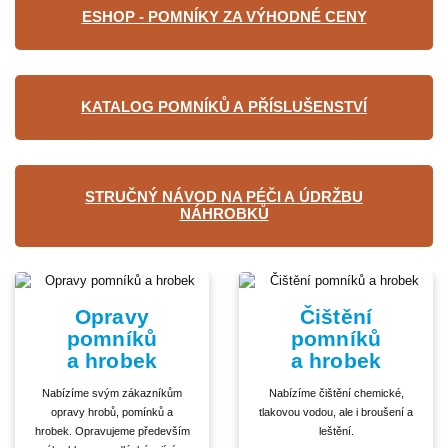
ESHOP - POMNÍKY ZA VÝHODNÉ CENY
KATALOG POMNÍKŮ A PŘÍSLUŠENSTVÍ
STRUČNÝ NÁVOD NA PÉČI A ÚDRŽBU
NÁHROBKŮ
Opravy
Čištění
pomníků
pomníků
a hrobek
a hrobek
Nabízíme svým zákazníkům
Nabízíme čištění chemické,
opravy hrobů, pomínků a
tlakovou vodou, ale i broušení a
hrobek. Opravujeme především
leštění.