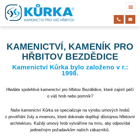
KAMENICTVÍ, KAMENÍK PRO
HŘBITOV BEZDĚDICE
Kamenictví Kůrka bylo založeno v r.:
1998.
Hledáte spolehlivé kamenictví pro hřbitov Bezdědice, které zajistí péči
o váš hrob nebo pomník?
Naše kamenictví Kůrka se specializuje na výrobu urnových hrobů
z prvotřídní žuly a mramoru, které dokonale doplňují důstojnou hřbitovní
architekturu. Každý urnový hrob vytváříme na míru, aby odpovídal
jedinečným požadavkům našich zákazníků.