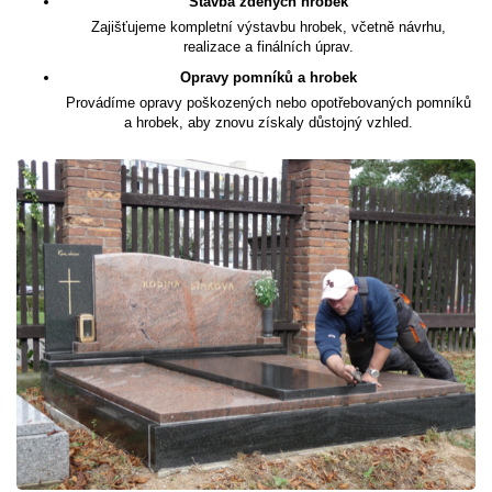
Stavba zděných hrobek
Zajišťujeme kompletní výstavbu hrobek, včetně návrhu,
realizace a finálních úprav.
Opravy pomníků a hrobek
Provádíme opravy poškozených nebo opotřebovaných pomníků
a hrobek, aby znovu získaly důstojný vzhled.