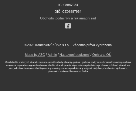
IČ: 08887934
DIČ: CZ08887934
Obchodní podmínky a reklamační řád
©2026 Kamenictví Kůrka s.r.o. - Všechna práva vyhrazena
Made by AZC
/
Admin
/
Nastavení soukromí
/
Ochrana OÚ
Obsah těchto webových stránek, zejména jednotlivé texty, obrázky, grafika i grafické prvky či multimediální soubory, celkové
vzájemné uspořádání a grafické ztvárnění těchto stránek je autorským dílem a jako takové je chráněno. Obsah stránek ani
jeho jednotlivé části nesmí být kopírovány, měněny, znovu reprodukovány ani jinak užity bez předchozího výslovného
písemného souhlasu Kamenictví Kůrka.