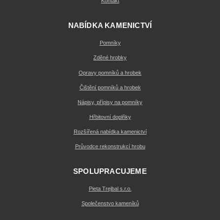
Kontakt
NABÍDKA KAMENICTVÍ
Pomníky
Zděné hrobky
Opravy pomníků a hrobek
Čištění pomníků a hrobek
Nápisy, přípisy na pomníky
Hřbitovní doplňky
Rozšířená nabídka kamenictví
Průvodce rekonstrukcí hrobu
SPOLUPRACUJEME
Pieta Trejbal s.r.o.
Společenstvo kameníků