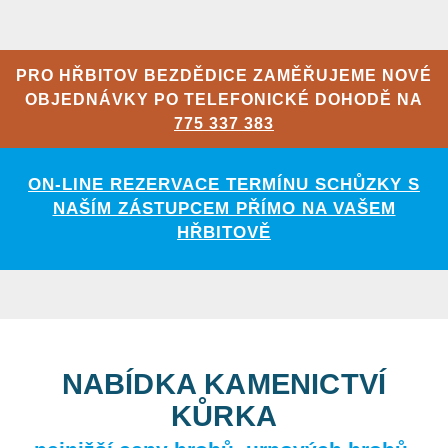
PRO HŘBITOV BEZDĚDICE ZAMĚŘUJEME NOVÉ
OBJEDNÁVKY PO TELEFONICKÉ DOHODĚ NA
775 337 383
ON-LINE REZERVACE TERMÍNU SCHŮZKY S
NAŠÍM ZÁSTUPCEM PŘÍMO NA VAŠEM
HŘBITOVĚ
NABÍDKA KAMENICTVÍ
KŮRKA