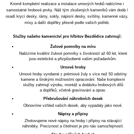
Kromě kompletní realizace a instalace urnových hrobů nabízíme i
samostatné hrobové prvky. Náš tým zkušených kameníků vám dodá /
osadí krycí desky, rámy, sokly, nápisní desky, svítilny, kamenné vázy,
mísy a další doplňky přesně podle vašich potřeb.
Služby našeho kamenictví pro hřbitov Bezdědice zahrnují:
Žulové pomníky na míru
Nabízíme kvalitní žulové pomníky s životností až 60 let, které
jsou estetické a přizpůsobené vašim požadavkům.
Urnové hroby
Urnové hroby vyrobené z prémiové žuly s více než 50 odstíny
kamene a širokými možnostmi opracování. Naše komplexní
služby zahrnují výrobu, montáž a dodávku hrobových dílů
a doplňků, včetně gravírování a oprav.
Přebrušování náhrobních desek
Obnovíme vzhled vašich desek, aby vypadaly jako nové.
Nápisy a přípisy
Zhotovujeme nové nápisy na hroby i přípisy na stávající
náhrobky. Preciznost a čitelnost je pro nás samozřejmostí.