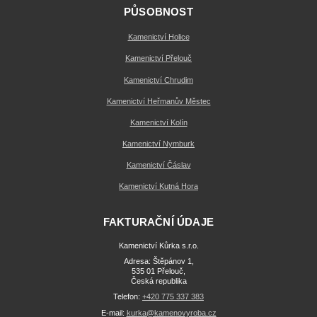
PŮSOBNOST
Kamenictví Holice
Kamenictví Přelouč
Kamenictví Chrudim
Kamenictví Heřmanův Městec
Kamenictví Kolín
Kamenictví Nymburk
Kamenictví Čáslav
Kamenictví Kutná Hora
FAKTURAČNÍ ÚDAJE
Kamenictví Kůrka s.r.o.
Adresa: Štěpánov 1,
535 01 Přelouč,
Česká republika
Telefon:
+420 775 337 383
E-mail:
kurka@kamenovyroba.cz