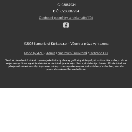
IČ: 08887934
DIČ: CZ08887934
Obchodní podmínky a reklamační řád
©2026 Kamenictví Kůrka s.r.o. - Všechna práva vyhrazena
Made by AZC
/
Admin
/
Nastavení soukromí
/
Ochrana OÚ
Obsah těchto webových stránek, zejména jednotlivé texty, obrázky, grafika i grafické prvky či multimediální soubory, celkové
vzájemné uspořádání a grafické ztvárnění těchto stránek je autorským dílem a jako takové je chráněno. Obsah stránek ani
jeho jednotlivé části nesmí být kopírovány, měněny, znovu reprodukovány ani jinak užity bez předchozího výslovného
písemného souhlasu Kamenictví Kůrka.