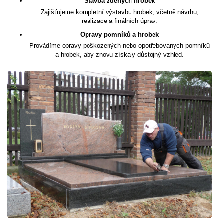
Stavba zděných hrobek
Zajišťujeme kompletní výstavbu hrobek, včetně návrhu,
realizace a finálních úprav.
Opravy pomníků a hrobek
Provádíme opravy poškozených nebo opotřebovaných pomníků
a hrobek, aby znovu získaly důstojný vzhled.