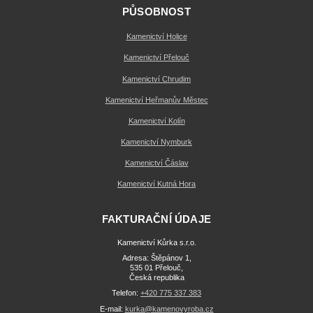
PŮSOBNOST
Kamenictví Holice
Kamenictví Přelouč
Kamenictví Chrudim
Kamenictví Heřmanův Městec
Kamenictví Kolín
Kamenictví Nymburk
Kamenictví Čáslav
Kamenictví Kutná Hora
FAKTURAČNÍ ÚDAJE
Kamenictví Kůrka s.r.o.
Adresa: Štěpánov 1,
535 01 Přelouč,
Česká republika
Telefon:
+420 775 337 383
E-mail:
kurka@kamenovyroba.cz