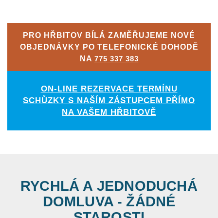
PRO HŘBITOV BÍLÁ ZAMĚŘUJEME NOVÉ
OBJEDNÁVKY PO TELEFONICKÉ DOHODĚ
NA
775 337 383
ON-LINE REZERVACE TERMÍNU
SCHŮZKY S NAŠÍM ZÁSTUPCEM PŘÍMO
NA VAŠEM HŘBITOVĚ
RYCHLÁ A JEDNODUCHÁ
DOMLUVA - ŽÁDNÉ
STAROSTI