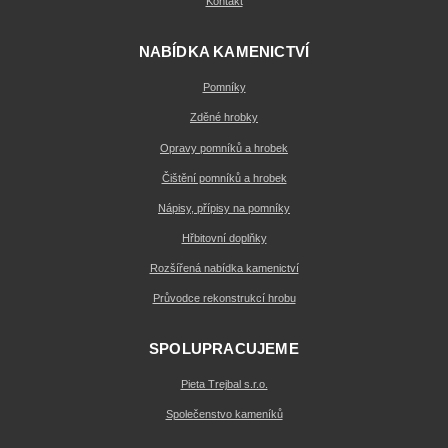
Kontakt
NABÍDKA KAMENICTVÍ
Pomníky
Zděné hrobky
Opravy pomníků a hrobek
Čištění pomníků a hrobek
Nápisy, přípisy na pomníky
Hřbitovní doplňky
Rozšířená nabídka kamenictví
Průvodce rekonstrukcí hrobu
SPOLUPRACUJEME
Pieta Trejbal s.r.o.
Společenstvo kameníků