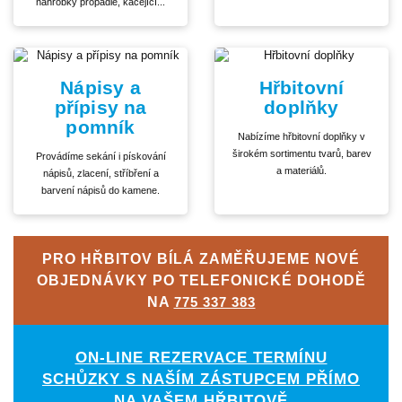
náhrobky propadlé, kácející...
Nápisy a
Hřbitovní
přípisy na
doplňky
pomník
Nabízíme hřbitovní doplňky v
širokém sortimentu tvarů, barev
Provádíme sekání i pískování
a materiálů.
nápisů, zlacení, stříbření a
barvení nápisů do kamene.
PRO HŘBITOV BÍLÁ ZAMĚŘUJEME NOVÉ
OBJEDNÁVKY PO TELEFONICKÉ DOHODĚ
NA
775 337 383
ON-LINE REZERVACE TERMÍNU
SCHŮZKY S NAŠÍM ZÁSTUPCEM PŘÍMO
NA VAŠEM HŘBITOVĚ