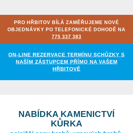
PRO HŘBITOV BÍLÁ ZAMĚŘUJEME NOVÉ
OBJEDNÁVKY PO TELEFONICKÉ DOHODĚ NA
775 337 383
ON-LINE REZERVACE TERMÍNU SCHŮZKY S
NAŠÍM ZÁSTUPCEM PŘÍMO NA VAŠEM
HŘBITOVĚ
NABÍDKA KAMENICTVÍ
KŮRKA