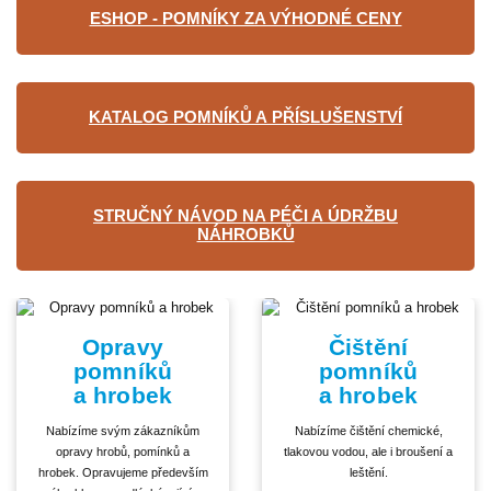
ESHOP - POMNÍKY ZA VÝHODNÉ CENY
KATALOG POMNÍKŮ A PŘÍSLUŠENSTVÍ
STRUČNÝ NÁVOD NA PÉČI A ÚDRŽBU
NÁHROBKŮ
Opravy
Čištění
pomníků
pomníků
a hrobek
a hrobek
Nabízíme svým zákazníkům
Nabízíme čištění chemické,
opravy hrobů, pomínků a
tlakovou vodou, ale i broušení a
hrobek. Opravujeme především
leštění.