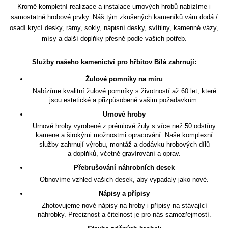
Kromě kompletní realizace a instalace urnových hrobů nabízíme i
samostatné hrobové prvky. Náš tým zkušených kameníků vám dodá /
osadí krycí desky, rámy, sokly, nápisní desky, svítilny, kamenné vázy,
mísy a další doplňky přesně podle vašich potřeb.
Služby našeho kamenictví pro hřbitov Bílá zahrnují:
Žulové pomníky na míru
Nabízíme kvalitní žulové pomníky s životností až 60 let, které
jsou estetické a přizpůsobené vašim požadavkům.
Urnové hroby
Urnové hroby vyrobené z prémiové žuly s více než 50 odstíny
kamene a širokými možnostmi opracování. Naše komplexní
služby zahrnují výrobu, montáž a dodávku hrobových dílů
a doplňků, včetně gravírování a oprav.
Přebrušování náhrobních desek
Obnovíme vzhled vašich desek, aby vypadaly jako nové.
Nápisy a přípisy
Zhotovujeme nové nápisy na hroby i přípisy na stávající
náhrobky. Preciznost a čitelnost je pro nás samozřejmostí.