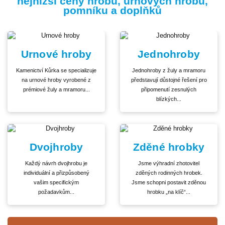
nejnižší ceny hrobů, urnových hrobů,
pomníku a doplňků
Urnové hroby
Jednohroby
Kamenictví Kůrka se specializuje
Jednohroby z žuly a mramoru
na urnové hroby vyrobené z
představují důstojné řešení pro
prémiové žuly a mramoru...
připomenutí zesnulých
blízkých...
Dvojhroby
Zděné hrobky
Každý návrh dvojhrobu je
Jsme výhradní zhotovitel
individuální a přizpůsobený
zděných rodinných hrobek.
vašim specifickým
Jsme schopni postavit zděnou
požadavkům...
hrobku „na klíč“...