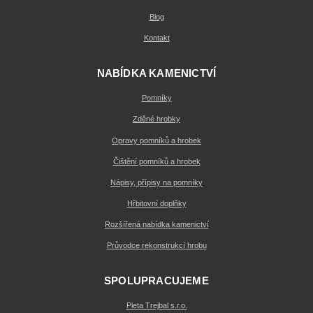
Blog
Kontakt
NABÍDKA KAMENICTVÍ
Pomníky
Zděné hrobky
Opravy pomníků a hrobek
Čištění pomníků a hrobek
Nápisy, přípisy na pomníky
Hřbitovní doplňky
Rozšířená nabídka kamenictví
Průvodce rekonstrukcí hrobu
SPOLUPRACUJEME
Pieta Trejbal s.r.o.