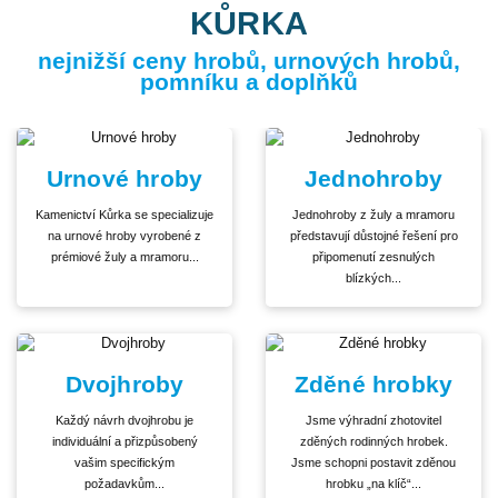
KŮRKA
nejnižší ceny hrobů, urnových hrobů,
pomníku a doplňků
Urnové hroby
Jednohroby
Kamenictví Kůrka se specializuje
Jednohroby z žuly a mramoru
na urnové hroby vyrobené z
představují důstojné řešení pro
prémiové žuly a mramoru...
připomenutí zesnulých
blízkých...
Dvojhroby
Zděné hrobky
Každý návrh dvojhrobu je
Jsme výhradní zhotovitel
individuální a přizpůsobený
zděných rodinných hrobek.
vašim specifickým
Jsme schopni postavit zděnou
požadavkům...
hrobku „na klíč“...