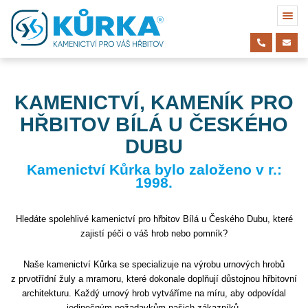
KAMENICTVÍ, KAMENÍK PRO
HŘBITOV BÍLÁ U ČESKÉHO
DUBU
Kamenictví Kůrka bylo založeno v r.:
1998.
Hledáte spolehlivé kamenictví pro hřbitov Bílá u Českého Dubu, které
zajistí péči o váš hrob nebo pomník?
Naše kamenictví Kůrka se specializuje na výrobu urnových hrobů
z prvotřídní žuly a mramoru, které dokonale doplňují důstojnou hřbitovní
architekturu. Každý urnový hrob vytváříme na míru, aby odpovídal
jedinečným požadavkům našich zákazníků.