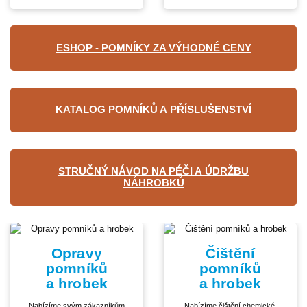
ESHOP - POMNÍKY ZA VÝHODNÉ CENY
KATALOG POMNÍKŮ A PŘÍSLUŠENSTVÍ
STRUČNÝ NÁVOD NA PÉČI A ÚDRŽBU
NÁHROBKŮ
Opravy
Čištění
pomníků
pomníků
a hrobek
a hrobek
Nabízíme svým zákazníkům
Nabízíme čištění chemické,