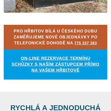
PRO HŘBITOV BÍLÁ U ČESKÉHO DUBU
ZAMĚŘUJEME NOVÉ OBJEDNÁVKY PO
TELEFONICKÉ DOHODĚ NA
775 337 383
ON-LINE REZERVACE TERMÍNU
SCHŮZKY S NAŠÍM ZÁSTUPCEM PŘÍMO
NA VAŠEM HŘBITOVĚ
RYCHLÁ A JEDNODUCHÁ