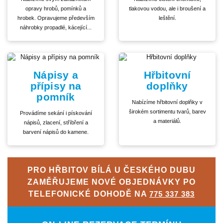
opravy hrobů, pomínků a
tlakovou vodou, ale i broušení a
hrobek. Opravujeme především
leštění.
náhrobky propadlé, kácející...
Nápisy a
Hřbitovní
přípisy na
doplňky
pomník
Nabízíme hřbitovní doplňky v
širokém sortimentu tvarů, barev
Provádíme sekání i pískování
a materiálů.
nápisů, zlacení, stříbření a
barvení nápisů do kamene.
PRO HŘBITOV BÍLÁ U ČESKÉHO DUBU
ZAMĚŘUJEME NOVÉ OBJEDNÁVKY PO
TELEFONICKÉ DOHODĚ NA
775 337 383