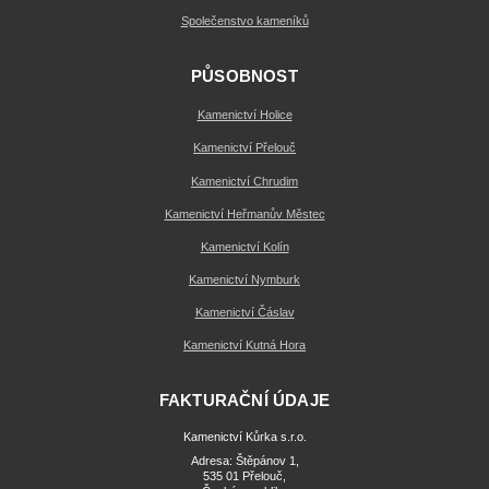
Společenstvo kameníků
PŮSOBNOST
Kamenictví Holice
Kamenictví Přelouč
Kamenictví Chrudim
Kamenictví Heřmanův Městec
Kamenictví Kolín
Kamenictví Nymburk
Kamenictví Čáslav
Kamenictví Kutná Hora
FAKTURAČNÍ ÚDAJE
Kamenictví Kůrka s.r.o.
Adresa: Štěpánov 1,
535 01 Přelouč,