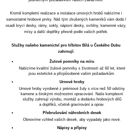
Kromě kompletní realizace a instalace urnových hrobů nabízíme i
samostatné hrobové prvky. Náš tým zkušených kameníků vám dodá /
osadí krycí desky, rámy, sokly, nápisní desky, svítilny, kamenné vázy,
mísy a další doplňky přesně podle vašich potřeb.
Služby našeho kamenictví pro hřbitov Bílá u Českého Dubu
zahrnují:
Žulové pomníky na míru
Nabízíme kvalitní žulové pomníky s životností až 60 let, které
jsou estetické a přizpůsobené vašim požadavkům.
Urnové hroby
Urnové hroby vyrobené z prémiové žuly s více než 50 odstíny
kamene a širokými možnostmi opracování. Naše komplexní
služby zahrnují výrobu, montáž a dodávku hrobových dílů
a doplňků, včetně gravírování a oprav.
Přebrušování náhrobních desek
Obnovíme vzhled vašich desek, aby vypadaly jako nové.
Nápisy a přípisy