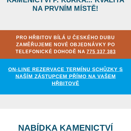
NA PRVNÍM MÍSTĚ!
PRO HŘBITOV BÍLÁ U ČESKÉHO DUBU
ZAMĚŘUJEME NOVÉ OBJEDNÁVKY PO
TELEFONICKÉ DOHODĚ NA
775 337 383
ON-LINE REZERVACE TERMÍNU SCHŮZKY S
NAŠÍM ZÁSTUPCEM PŘÍMO NA VAŠEM
HŘBITOVĚ
NABÍDKA KAMENICTVÍ