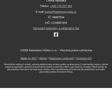
Česká republika
Telefon:
+420 775 337 383
E-mail:
kurka@kamenovyroba.cz
IČ: 08887934
DIČ: CZ08887934
Obchodní podmínky a reklamační řád
©2026 Kamenictví Kůrka s.r.o. - Všechna práva vyhrazena
Made by AZC
/
Admin
/
Nastavení soukromí
/
Ochrana OÚ
Obsah těchto webových stránek, zejména jednotlivé texty, obrázky, grafika i grafické prvky či multimediální soubory, celkové
vzájemné uspořádání a grafické ztvárnění těchto stránek je autorským dílem a jako takové je chráněno. Obsah stránek ani
jeho jednotlivé části nesmí být kopírovány, měněny, znovu reprodukovány ani jinak užity bez předchozího výslovného
písemného souhlasu Kamenictví Kůrka.