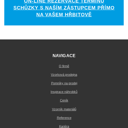
ON-LINE REZERVACE TERMÍNU
SCHŮZKY S NAŠÍM ZÁSTUPCEM PŘÍMO
NA VAŠEM HŘBITOVĚ
NAVIGACE
O firmě
Vzorková prodejna
Pomníky na prodej
Inspirace náhrobků
Ceník
Vzorník materiálů
Reference
Kariéra