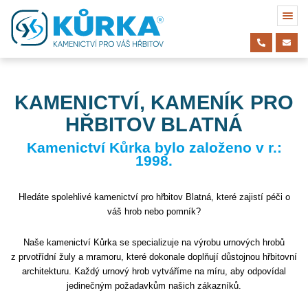
KAMENICTVÍ, KAMENÍK PRO
HŘBITOV BLATNÁ
Kamenictví Kůrka bylo založeno v r.:
1998.
Hledáte spolehlivé kamenictví pro hřbitov Blatná, které zajistí péči o
váš hrob nebo pomník?
Naše kamenictví Kůrka se specializuje na výrobu urnových hrobů
z prvotřídní žuly a mramoru, které dokonale doplňují důstojnou hřbitovní
architekturu. Každý urnový hrob vytváříme na míru, aby odpovídal
jedinečným požadavkům našich zákazníků.