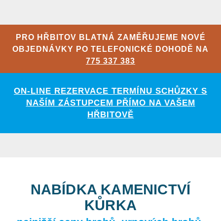
PRO HŘBITOV BLATNÁ ZAMĚŘUJEME NOVÉ
OBJEDNÁVKY PO TELEFONICKÉ DOHODĚ NA
775 337 383
ON-LINE REZERVACE TERMÍNU SCHŮZKY S
NAŠÍM ZÁSTUPCEM PŘÍMO NA VAŠEM
HŘBITOVĚ
NABÍDKA KAMENICTVÍ
KŮRKA