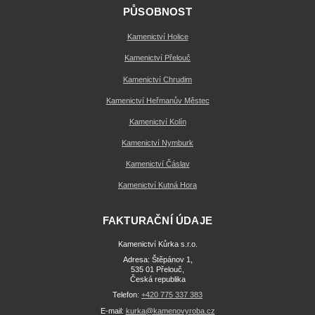
PŮSOBNOST
Kamenictví Holice
Kamenictví Přelouč
Kamenictví Chrudim
Kamenictví Heřmanův Městec
Kamenictví Kolín
Kamenictví Nymburk
Kamenictví Čáslav
Kamenictví Kutná Hora
FAKTURAČNÍ ÚDAJE
Kamenictví Kůrka s.r.o.
Adresa: Štěpánov 1,
535 01 Přelouč,
Česká republika
Telefon:
+420 775 337 383
E-mail:
kurka@kamenovyroba.cz