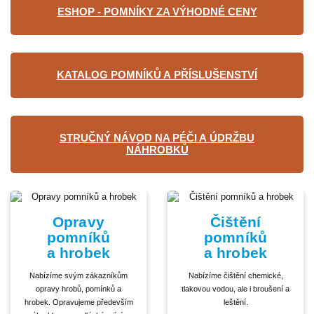
ESHOP - POMNÍKY ZA VÝHODNÉ CENY
KATALOG POMNÍKŮ A PŘÍSLUŠENSTVÍ
STRUČNÝ NÁVOD NA PÉČI A ÚDRŽBU
NÁHROBKŮ
Opravy
Čištění
pomníků
pomníků
a hrobek
a hrobek
Nabízíme svým zákazníkům
Nabízíme čištění chemické,
opravy hrobů, pomínků a
tlakovou vodou, ale i broušení a
hrobek. Opravujeme především
leštění.