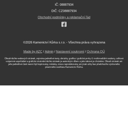
IČ: 08887934
DIČ: CZ08887934
Obchodní podmínky a reklamační řád
©2026 Kamenictví Kůrka s.r.o. - Všechna práva vyhrazena
Made by AZC
/
Admin
/
Nastavení soukromí
/
Ochrana OÚ
Obsah těchto webových stránek, zejména jednotlivé texty, obrázky, grafika i grafické prvky či multimediální soubory, celkové
vzájemné uspořádání a grafické ztvárnění těchto stránek je autorským dílem a jako takové je chráněno. Obsah stránek ani
jeho jednotlivé části nesmí být kopírovány, měněny, znovu reprodukovány ani jinak užity bez předchozího výslovného
písemného souhlasu Kamenictví Kůrka.