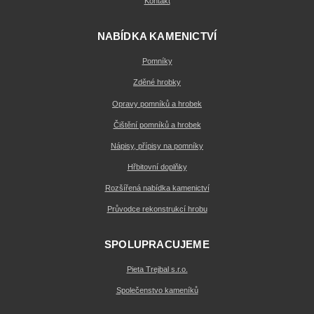
Kontakt
NABÍDKA KAMENICTVÍ
Pomníky
Zděné hrobky
Opravy pomníků a hrobek
Čištění pomníků a hrobek
Nápisy, přípisy na pomníky
Hřbitovní doplňky
Rozšířená nabídka kamenictví
Průvodce rekonstrukcí hrobu
SPOLUPRACUJEME
Pieta Trejbal s.r.o.
Společenstvo kameníků