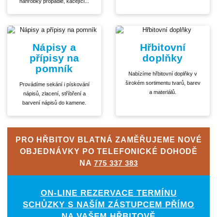
náhrobky propadlé, kácející...
Nápisy a
Hřbitovní
přípisy na
doplňky
pomník
Nabízíme hřbitovní doplňky v
širokém sortimentu tvarů, barev
Provádíme sekání i pískování
a materiálů.
nápisů, zlacení, stříbření a
barvení nápisů do kamene.
PRO HŘBITOV BLATNÁ ZAMĚŘUJEME NOVÉ
OBJEDNÁVKY PO TELEFONICKÉ DOHODĚ
NA
775 337 383
ON-LINE REZERVACE TERMÍNU
SCHŮZKY S NAŠÍM ZÁSTUPCEM PŘÍMO
NA VAŠEM HŘBITOVĚ