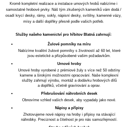
Kromě kompletní realizace a instalace urnových hrobů nabízíme i
samostatné hrobové prvky. Náš tým zkušených kameníků vám dodá /
osadí krycí desky, rámy, sokly, nápisní desky, svítilny, kamenné vázy,
mísy a další doplňky přesně podle vašich potřeb.
Služby našeho kamenictví pro hřbitov Blatná zahrnují:
Žulové pomníky na míru
Nabízíme kvalitní žulové pomníky s životností až 60 let, které
jsou estetické a přizpůsobené vašim požadavkům.
Urnové hroby
Urnové hroby vyrobené z prémiové žuly s více než 50 odstíny
kamene a širokými možnostmi opracování. Naše komplexní
služby zahrnují výrobu, montáž a dodávku hrobových dílů
a doplňků, včetně gravírování a oprav.
Přebrušování náhrobních desek
Obnovíme vzhled vašich desek, aby vypadaly jako nové.
Nápisy a přípisy
Zhotovujeme nové nápisy na hroby i přípisy na stávající
náhrobky. Preciznost a čitelnost je pro nás samozřejmostí.