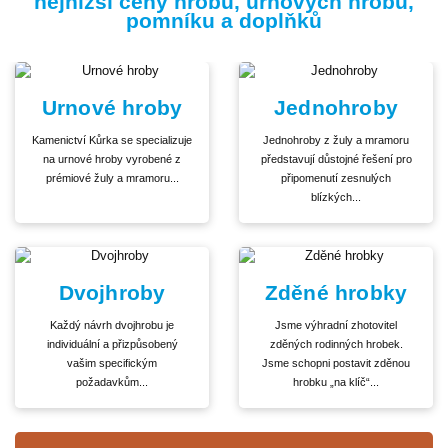
nejnižší ceny hrobů, urnových hrobů,
pomníku a doplňků
Urnové hroby
Jednohroby
Kamenictví Kůrka se specializuje
Jednohroby z žuly a mramoru
na urnové hroby vyrobené z
představují důstojné řešení pro
prémiové žuly a mramoru...
připomenutí zesnulých
blízkých...
Dvojhroby
Zděné hrobky
Každý návrh dvojhrobu je
Jsme výhradní zhotovitel
individuální a přizpůsobený
zděných rodinných hrobek.
vašim specifickým
Jsme schopni postavit zděnou
požadavkům...
hrobku „na klíč“...