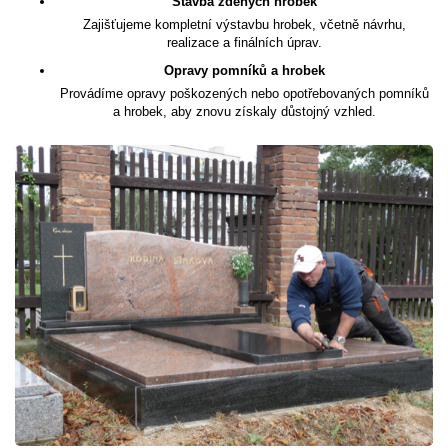
Stavba zděných hrobek
Zajišťujeme kompletní výstavbu hrobek, včetně návrhu,
realizace a finálních úprav.
Opravy pomníků a hrobek
Provádíme opravy poškozených nebo opotřebovaných pomníků
a hrobek, aby znovu získaly důstojný vzhled.