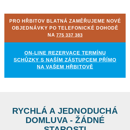
PRO HŘBITOV BLATNÁ ZAMĚŘUJEME NOVÉ
OBJEDNÁVKY PO TELEFONICKÉ DOHODĚ
NA
775 337 383
ON-LINE REZERVACE TERMÍNU
SCHŮZKY S NAŠÍM ZÁSTUPCEM PŘÍMO
NA VAŠEM HŘBITOVĚ
RYCHLÁ A JEDNODUCHÁ
DOMLUVA - ŽÁDNÉ
STAROSTI