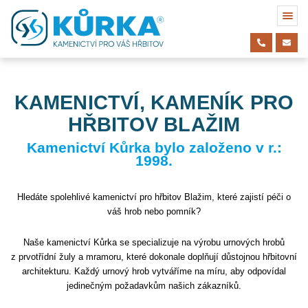
KAMENICTVÍ, KAMENÍK PRO
HŘBITOV BLAŽIM
Kamenictví Kůrka bylo založeno v r.:
1998.
Hledáte spolehlivé kamenictví pro hřbitov Blažim, které zajistí péči o
váš hrob nebo pomník?
Naše kamenictví Kůrka se specializuje na výrobu urnových hrobů
z prvotřídní žuly a mramoru, které dokonale doplňují důstojnou hřbitovní
architekturu. Každý urnový hrob vytváříme na míru, aby odpovídal
jedinečným požadavkům našich zákazníků.