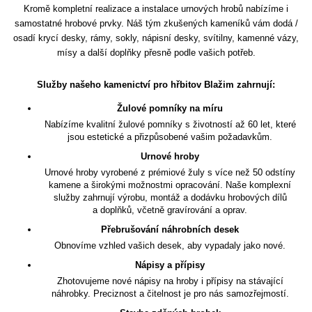
Kromě kompletní realizace a instalace urnových hrobů nabízíme i
samostatné hrobové prvky. Náš tým zkušených kameníků vám dodá /
osadí krycí desky, rámy, sokly, nápisní desky, svítilny, kamenné vázy,
mísy a další doplňky přesně podle vašich potřeb.
Služby našeho kamenictví pro hřbitov Blažim zahrnují:
Žulové pomníky na míru
Nabízíme kvalitní žulové pomníky s životností až 60 let, které
jsou estetické a přizpůsobené vašim požadavkům.
Urnové hroby
Urnové hroby vyrobené z prémiové žuly s více než 50 odstíny
kamene a širokými možnostmi opracování. Naše komplexní
služby zahrnují výrobu, montáž a dodávku hrobových dílů
a doplňků, včetně gravírování a oprav.
Přebrušování náhrobních desek
Obnovíme vzhled vašich desek, aby vypadaly jako nové.
Nápisy a přípisy
Zhotovujeme nové nápisy na hroby i přípisy na stávající
náhrobky. Preciznost a čitelnost je pro nás samozřejmostí.