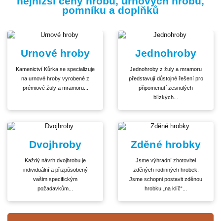
nejnižší ceny hrobů, urnových hrobů,
pomníku a doplňků
Urnové hroby
Jednohroby
Kamenictví Kůrka se specializuje
Jednohroby z žuly a mramoru
na urnové hroby vyrobené z
představují důstojné řešení pro
prémiové žuly a mramoru...
připomenutí zesnulých
blízkých...
Dvojhroby
Zděné hrobky
Každý návrh dvojhrobu je
Jsme výhradní zhotovitel
individuální a přizpůsobený
zděných rodinných hrobek.
vašim specifickým
Jsme schopni postavit zděnou
požadavkům...
hrobku „na klíč“...