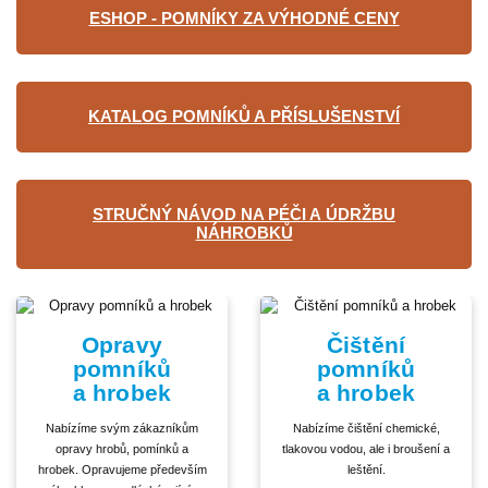
ESHOP - POMNÍKY ZA VÝHODNÉ CENY
KATALOG POMNÍKŮ A PŘÍSLUŠENSTVÍ
STRUČNÝ NÁVOD NA PÉČI A ÚDRŽBU
NÁHROBKŮ
Opravy
Čištění
pomníků
pomníků
a hrobek
a hrobek
Nabízíme svým zákazníkům
Nabízíme čištění chemické,
opravy hrobů, pomínků a
tlakovou vodou, ale i broušení a
hrobek. Opravujeme především
leštění.