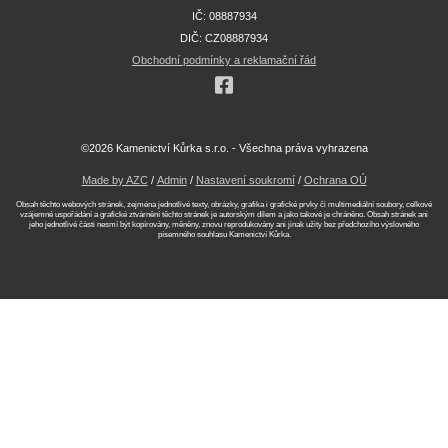
IČ: 08887934
DIČ: CZ08887934
Obchodní podmínky a reklamační řád
©2026 Kamenictví Kůrka s.r.o. - Všechna práva vyhrazena
Made by AZC
/
Admin
/
Nastavení soukromí
/
Ochrana OÚ
Obsah těchto webových stránek, zejména jednotlivé texty, obrázky, grafika i grafické prvky či multimediální soubory, celkové
vzájemné uspořádání a grafické ztvárnění těchto stránek je autorským dílem a jako takové je chráněno. Obsah stránek ani
jeho jednotlivé části nesmí být kopírovány, měněny, znovu reprodukovány ani jinak užity bez předchozího výslovného
písemného souhlasu Kamenictví Kůrka.