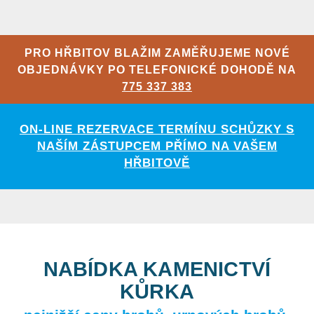
PRO HŘBITOV BLAŽIM ZAMĚŘUJEME NOVÉ
OBJEDNÁVKY PO TELEFONICKÉ DOHODĚ NA
775 337 383
ON-LINE REZERVACE TERMÍNU SCHŮZKY S
NAŠÍM ZÁSTUPCEM PŘÍMO NA VAŠEM
HŘBITOVĚ
NABÍDKA KAMENICTVÍ
KŮRKA