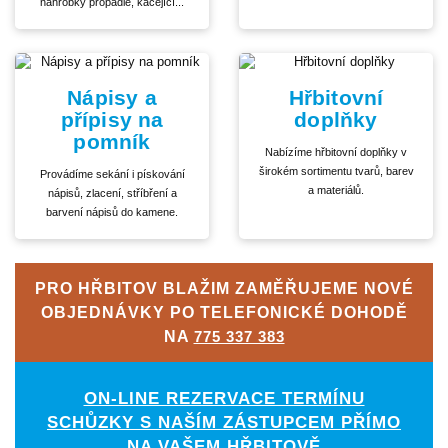
náhrobky propadlé, kácející...
Nápisy a
Hřbitovní
přípisy na
doplňky
pomník
Nabízíme hřbitovní doplňky v
širokém sortimentu tvarů, barev
Provádíme sekání i pískování
a materiálů.
nápisů, zlacení, stříbření a
barvení nápisů do kamene.
PRO HŘBITOV BLAŽIM ZAMĚŘUJEME NOVÉ
OBJEDNÁVKY PO TELEFONICKÉ DOHODĚ
NA
775 337 383
ON-LINE REZERVACE TERMÍNU
SCHŮZKY S NAŠÍM ZÁSTUPCEM PŘÍMO
NA VAŠEM HŘBITOVĚ