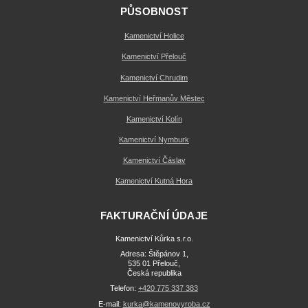
PŮSOBNOST
Kamenictví Holice
Kamenictví Přelouč
Kamenictví Chrudim
Kamenictví Heřmanův Městec
Kamenictví Kolín
Kamenictví Nymburk
Kamenictví Čáslav
Kamenictví Kutná Hora
FAKTURAČNÍ ÚDAJE
Kamenictví Kůrka s.r.o.
Adresa: Štěpánov 1,
535 01 Přelouč,
Česká republika
Telefon:
+420 775 337 383
E-mail:
kurka@kamenovyroba.cz