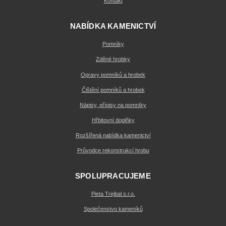
Kontakt
NABÍDKA KAMENICTVÍ
Pomníky
Zděné hrobky
Opravy pomníků a hrobek
Čištění pomníků a hrobek
Nápisy, přípisy na pomníky
Hřbitovní doplňky
Rozšířená nabídka kamenictví
Průvodce rekonstrukcí hrobu
SPOLUPRACUJEME
Pieta Trejbal s.r.o.
Společenstvo kameníků