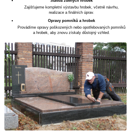
Stavba zděných hrobek
Zajišťujeme kompletní výstavbu hrobek, včetně návrhu,
realizace a finálních úprav.
Opravy pomníků a hrobek
Provádíme opravy poškozených nebo opotřebovaných pomníků
a hrobek, aby znovu získaly důstojný vzhled.