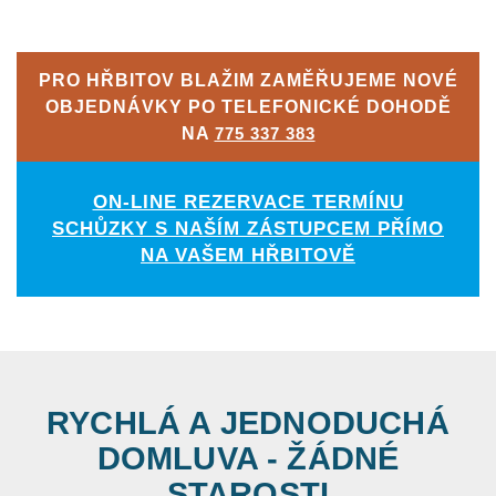
PRO HŘBITOV BLAŽIM ZAMĚŘUJEME NOVÉ
OBJEDNÁVKY PO TELEFONICKÉ DOHODĚ
NA
775 337 383
ON-LINE REZERVACE TERMÍNU
SCHŮZKY S NAŠÍM ZÁSTUPCEM PŘÍMO
NA VAŠEM HŘBITOVĚ
RYCHLÁ A JEDNODUCHÁ
DOMLUVA - ŽÁDNÉ
STAROSTI