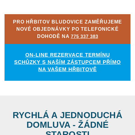
PRO HŘBITOV BLUDOVICE ZAMĚŘUJEME
NOVÉ OBJEDNÁVKY PO TELEFONICKÉ
DOHODĚ NA
775 337 383
ON-LINE REZERVACE TERMÍNU
SCHŮZKY S NAŠÍM ZÁSTUPCEM PŘÍMO
NA VAŠEM HŘBITOVĚ
RYCHLÁ A JEDNODUCHÁ
DOMLUVA - ŽÁDNÉ
STAROSTI