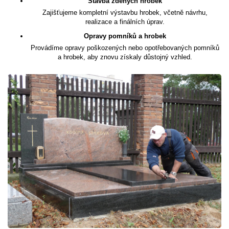
Stavba zděných hrobek
Zajišťujeme kompletní výstavbu hrobek, včetně návrhu,
realizace a finálních úprav.
Opravy pomníků a hrobek
Provádíme opravy poškozených nebo opotřebovaných pomníků
a hrobek, aby znovu získaly důstojný vzhled.