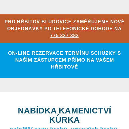
PRO HŘBITOV BLUDOVICE ZAMĚŘUJEME NOVÉ
OBJEDNÁVKY PO TELEFONICKÉ DOHODĚ NA
775 337 383
ON-LINE REZERVACE TERMÍNU SCHŮZKY S
NAŠÍM ZÁSTUPCEM PŘÍMO NA VAŠEM
HŘBITOVĚ
NABÍDKA KAMENICTVÍ
KŮRKA