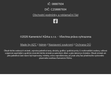
IČ: 08887934
DIČ: CZ08887934
Obchodní podmínky a reklamační řád
©2026 Kamenictví Kůrka s.r.o. - Všechna práva vyhrazena
Made by AZC
/
Admin
/
Nastavení soukromí
/
Ochrana OÚ
Obsah těchto webových stránek, zejména jednotlivé texty, obrázky, grafika i grafické prvky či multimediální soubory, celkové
vzájemné uspořádání a grafické ztvárnění těchto stránek je autorským dílem a jako takové je chráněno. Obsah stránek ani
jeho jednotlivé části nesmí být kopírovány, měněny, znovu reprodukovány ani jinak užity bez předchozího výslovného
písemného souhlasu Kamenictví Kůrka.