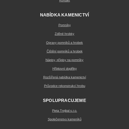
Kontakt
NABÍDKA KAMENICTVÍ
Pomníky
Zděné hrobky
Opravy pomníků a hrobek
Čištění pomníků a hrobek
Nápisy, přípisy na pomníky
Hřbitovní doplňky
Rozšířená nabídka kamenictví
Průvodce rekonstrukcí hrobu
SPOLUPRACUJEME
Pieta Trejbal s.r.o.
Společenstvo kameníků