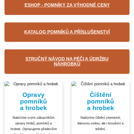
ESHOP - POMNÍKY ZA VÝHODNÉ CENY
KATALOG POMNÍKŮ A PŘÍSLUŠENSTVÍ
STRUČNÝ NÁVOD NA PÉČI A ÚDRŽBU
NÁHROBKŮ
Opravy
Čištění
pomníků
pomníků
a hrobek
a hrobek
Nabízíme svým zákazníkům
Nabízíme čištění chemické,
opravy hrobů, pomínků a
tlakovou vodou, ale i broušení a
hrobek. Opravujeme především
leštění.