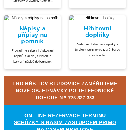
náhrobky propadlé, kácející...
Nápisy a
Hřbitovní
přípisy na
doplňky
pomník
Nabízíme hřbitovní doplňky v
širokém sortimentu tvarů, barev
Provádíme sekání i pískování
a materiálů.
nápisů, zlacení, stříbření a
barvení nápisů do kamene.
PRO HŘBITOV BLUDOVICE ZAMĚŘUJEME
NOVÉ OBJEDNÁVKY PO TELEFONICKÉ
DOHODĚ NA
775 337 383
ON-LINE REZERVACE TERMÍNU
SCHŮZKY S NAŠÍM ZÁSTUPCEM PŘÍMO
NA VAŠEM HŘBITOVĚ