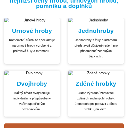
nejnižší ceny hrobů, urnových hrobů,
pomníku a doplňků
Urnové hroby
Jednohroby
Kamenictví Kůrka se specializuje
Jednohroby z žuly a mramoru
na urnové hroby vyrobené z
představují důstojné řešení pro
prémiové žuly a mramoru...
připomenutí zesnulých
blízkých...
Dvojhroby
Zděné hrobky
Každý návrh dvojhrobu je
Jsme výhradní zhotovitel
individuální a přizpůsobený
zděných rodinných hrobek.
vašim specifickým
Jsme schopni postavit zděnou
požadavkům...
hrobku „na klíč“...