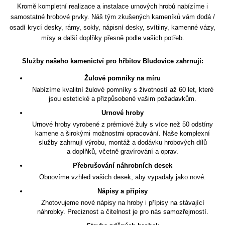
Kromě kompletní realizace a instalace urnových hrobů nabízíme i
samostatné hrobové prvky. Náš tým zkušených kameníků vám dodá /
osadí krycí desky, rámy, sokly, nápisní desky, svítilny, kamenné vázy,
mísy a další doplňky přesně podle vašich potřeb.
Služby našeho kamenictví pro hřbitov Bludovice zahrnují:
Žulové pomníky na míru
Nabízíme kvalitní žulové pomníky s životností až 60 let, které
jsou estetické a přizpůsobené vašim požadavkům.
Urnové hroby
Urnové hroby vyrobené z prémiové žuly s více než 50 odstíny
kamene a širokými možnostmi opracování. Naše komplexní
služby zahrnují výrobu, montáž a dodávku hrobových dílů
a doplňků, včetně gravírování a oprav.
Přebrušování náhrobních desek
Obnovíme vzhled vašich desek, aby vypadaly jako nové.
Nápisy a přípisy
Zhotovujeme nové nápisy na hroby i přípisy na stávající
náhrobky. Preciznost a čitelnost je pro nás samozřejmostí.