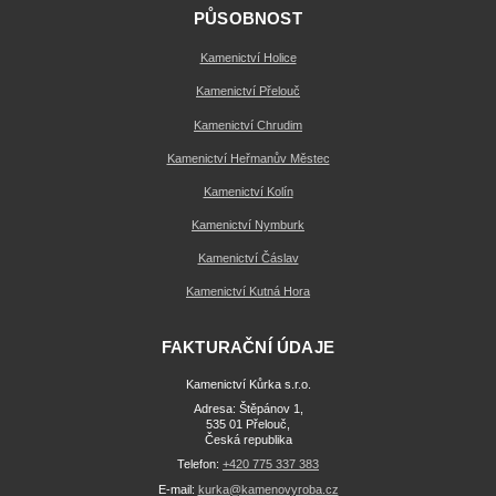
PŮSOBNOST
Kamenictví Holice
Kamenictví Přelouč
Kamenictví Chrudim
Kamenictví Heřmanův Městec
Kamenictví Kolín
Kamenictví Nymburk
Kamenictví Čáslav
Kamenictví Kutná Hora
FAKTURAČNÍ ÚDAJE
Kamenictví Kůrka s.r.o.
Adresa: Štěpánov 1,
535 01 Přelouč,
Česká republika
Telefon:
+420 775 337 383
E-mail:
kurka@kamenovyroba.cz