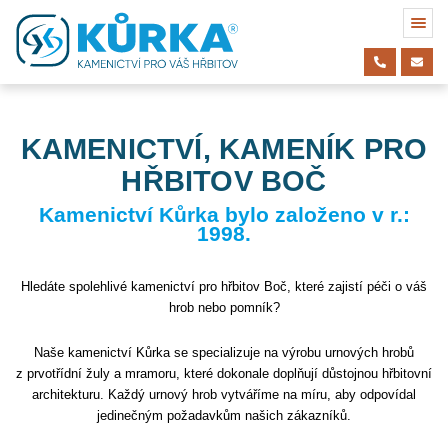
KAMENICTVÍ, KAMENÍK PRO
HŘBITOV BOČ
Kamenictví Kůrka bylo založeno v r.:
1998.
Hledáte spolehlivé kamenictví pro hřbitov Boč, které zajistí péči o váš
hrob nebo pomník?
Naše kamenictví Kůrka se specializuje na výrobu urnových hrobů
z prvotřídní žuly a mramoru, které dokonale doplňují důstojnou hřbitovní
architekturu. Každý urnový hrob vytváříme na míru, aby odpovídal
jedinečným požadavkům našich zákazníků.