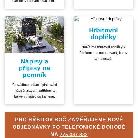
náhrobky propadlé, kácející...
Hřbitovní
doplňky
Nabízíme hřbitovní doplňky v
širokém sortimentu tvarů, barev
a materiálů.
Nápisy a
přípisy na
pomník
Provádíme sekání i pískování
nápisů, zlacení, stříbření a
barvení nápisů do kamene.
PRO HŘBITOV BOČ ZAMĚŘUJEME NOVÉ
OBJEDNÁVKY PO TELEFONICKÉ DOHODĚ
NA
775 337 383