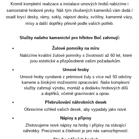
Kromě kompletní realizace a instalace urnových hrobů nabízíme i
samostatné hrobové prvky. Náš tým zkušených kameníků vám dodá /
osadí krycí desky, rámy, sokly, nápisní desky, svítilny, kamenné vázy,
mísy a další doplňky přesně podle vašich potřeb.
Služby našeho kamenictví pro hřbitov Boč zahrnují:
Žulové pomníky na míru
Nabízíme kvalitní žulové pomníky s životností až 60 let, které
jsou estetické a přizpůsobené vašim požadavkům.
Urnové hroby
Urnové hroby vyrobené z prémiové žuly s více než 50 odstíny
kamene a širokými možnostmi opracování. Naše komplexní
služby zahrnují výrobu, montáž a dodávku hrobových dílů
a doplňků, včetně gravírování a oprav.
Přebrušování náhrobních desek
Obnovíme vzhled vašich desek, aby vypadaly jako nové.
Nápisy a přípisy
Zhotovujeme nové nápisy na hroby i přípisy na stávající
náhrobky. Preciznost a čitelnost je pro nás samozřejmostí.