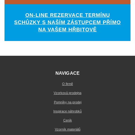
ON-LINE REZERVACE TERMÍNU
SCHŮZKY S NAŠÍM ZÁSTUPCEM PŘÍMO
NA VAŠEM HŘBITOVĚ
NAVIGACE
O firmě
Vzorková prodejna
Pomníky na prodej
Inspirace náhrobků
Ceník
Vzorník materiálů