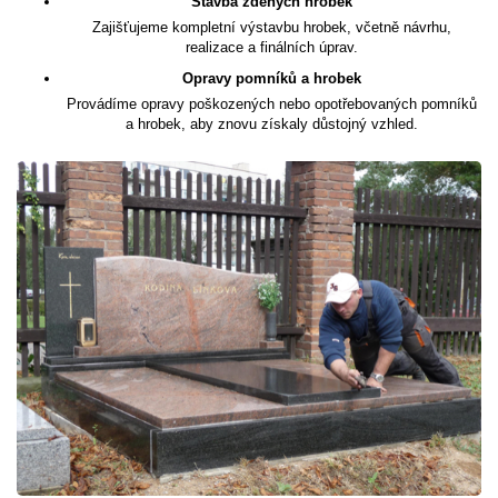
Stavba zděných hrobek
Zajišťujeme kompletní výstavbu hrobek, včetně návrhu,
realizace a finálních úprav.
Opravy pomníků a hrobek
Provádíme opravy poškozených nebo opotřebovaných pomníků
a hrobek, aby znovu získaly důstojný vzhled.