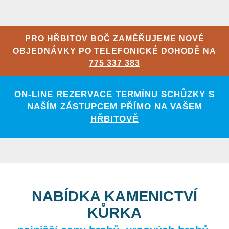
PRO HŘBITOV BOČ ZAMĚŘUJEME NOVÉ
OBJEDNÁVKY PO TELEFONICKÉ DOHODĚ NA
775 337 383
ON-LINE REZERVACE TERMÍNU SCHŮZKY S
NAŠÍM ZÁSTUPCEM PŘÍMO NA VAŠEM
HŘBITOVĚ
NABÍDKA KAMENICTVÍ
KŮRKA