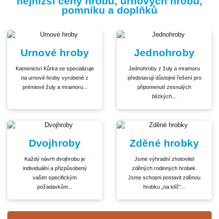
nejnižší ceny hrobů, urnových hrobů,
pomníku a doplňků
Urnové hroby
Jednohroby
Kamenictví Kůrka se specializuje
Jednohroby z žuly a mramoru
na urnové hroby vyrobené z
představují důstojné řešení pro
prémiové žuly a mramoru...
připomenutí zesnulých
blízkých...
Dvojhroby
Zděné hrobky
Každý návrh dvojhrobu je
Jsme výhradní zhotovitel
individuální a přizpůsobený
zděných rodinných hrobek.
vašim specifickým
Jsme schopni postavit zděnou
požadavkům...
hrobku „na klíč“...