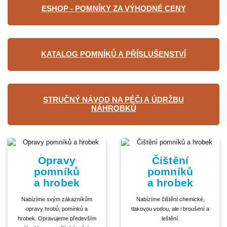
ESHOP - POMNÍKY ZA VÝHODNÉ CENY
KATALOG POMNÍKŮ A PŘÍSLUŠENSTVÍ
STRUČNÝ NÁVOD NA PÉČI A ÚDRŽBU
NÁHROBKŮ
Opravy
Čištění
pomníků
pomníků
a hrobek
a hrobek
Nabízíme svým zákazníkům
Nabízíme čištění chemické,
opravy hrobů, pomínků a
tlakovou vodou, ale i broušení a
hrobek. Opravujeme především
leštění.