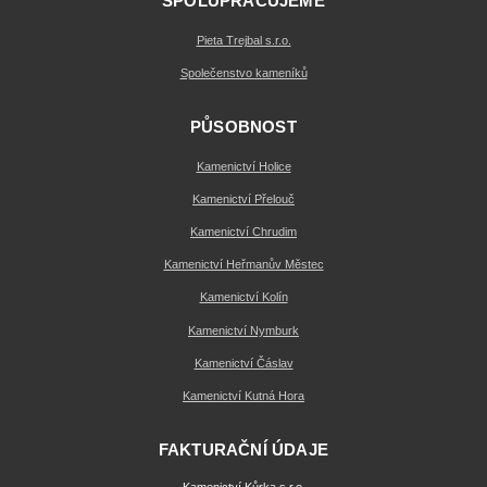
SPOLUPRACUJEME
Pieta Trejbal s.r.o.
Společenstvo kameníků
PŮSOBNOST
Kamenictví Holice
Kamenictví Přelouč
Kamenictví Chrudim
Kamenictví Heřmanův Městec
Kamenictví Kolín
Kamenictví Nymburk
Kamenictví Čáslav
Kamenictví Kutná Hora
FAKTURAČNÍ ÚDAJE
Kamenictví Kůrka s.r.o.