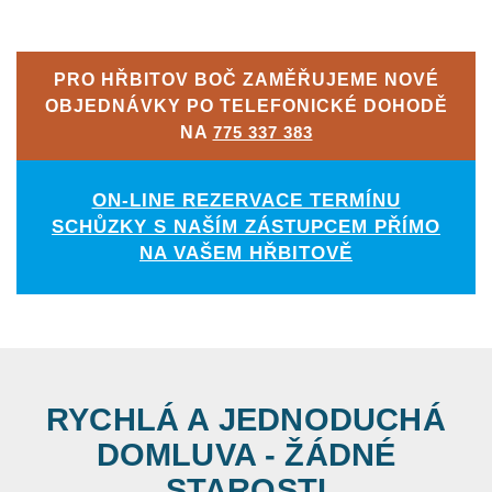
PRO HŘBITOV BOČ ZAMĚŘUJEME NOVÉ
OBJEDNÁVKY PO TELEFONICKÉ DOHODĚ
NA
775 337 383
ON-LINE REZERVACE TERMÍNU
SCHŮZKY S NAŠÍM ZÁSTUPCEM PŘÍMO
NA VAŠEM HŘBITOVĚ
RYCHLÁ A JEDNODUCHÁ
DOMLUVA - ŽÁDNÉ
STAROSTI