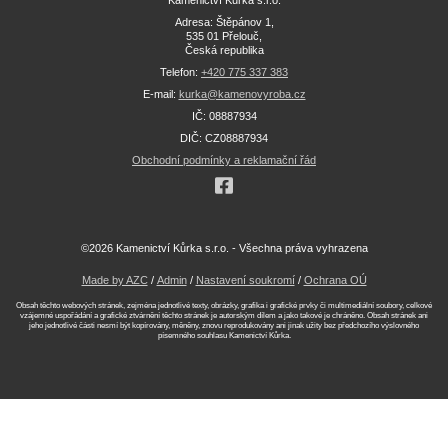
Adresa: Štěpánov 1,
535 01 Přelouč,
Česká republika
Telefon:
+420 775 337 383
E-mail:
kurka@kamenovyroba.cz
IČ: 08887934
DIČ: CZ08887934
Obchodní podmínky a reklamační řád
©2026 Kamenictví Kůrka s.r.o. - Všechna práva vyhrazena
Made by AZC
/
Admin
/
Nastavení soukromí
/
Ochrana OÚ
Obsah těchto webových stránek, zejména jednotlivé texty, obrázky, grafika i grafické prvky či multimediální soubory, celkové
vzájemné uspořádání a grafické ztvárnění těchto stránek je autorským dílem a jako takové je chráněno. Obsah stránek ani
jeho jednotlivé části nesmí být kopírovány, měněny, znovu reprodukovány ani jinak užity bez předchozího výslovného
písemného souhlasu Kamenictví Kůrka.