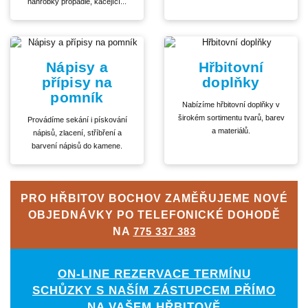
náhrobky propadlé, kácející...
Nápisy a
Hřbitovní
přípisy na
doplňky
pomník
Nabízíme hřbitovní doplňky v
širokém sortimentu tvarů, barev
Provádíme sekání i pískování
a materiálů.
nápisů, zlacení, stříbření a
barvení nápisů do kamene.
PRO HŘBITOV BOCHOV ZAMĚŘUJEME NOVÉ
OBJEDNÁVKY PO TELEFONICKÉ DOHODĚ
NA
775 337 383
ON-LINE REZERVACE TERMÍNU
SCHŮZKY S NAŠÍM ZÁSTUPCEM PŘÍMO
NA VAŠEM HŘBITOVĚ