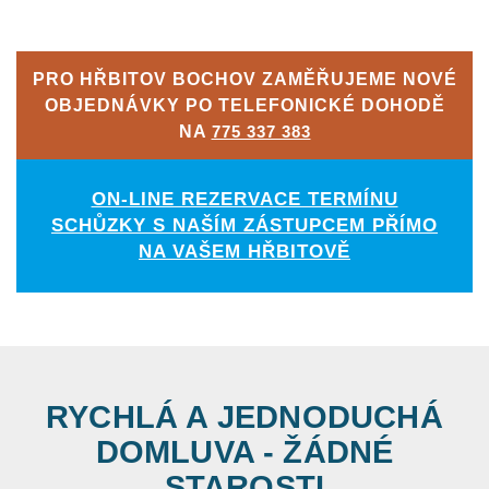
PRO HŘBITOV BOCHOV ZAMĚŘUJEME NOVÉ
OBJEDNÁVKY PO TELEFONICKÉ DOHODĚ
NA
775 337 383
ON-LINE REZERVACE TERMÍNU
SCHŮZKY S NAŠÍM ZÁSTUPCEM PŘÍMO
NA VAŠEM HŘBITOVĚ
RYCHLÁ A JEDNODUCHÁ
DOMLUVA - ŽÁDNÉ
STAROSTI