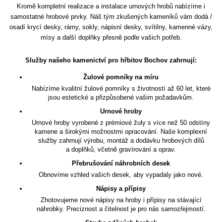
Kromě kompletní realizace a instalace urnových hrobů nabízíme i
samostatné hrobové prvky. Náš tým zkušených kameníků vám dodá /
osadí krycí desky, rámy, sokly, nápisní desky, svítilny, kamenné vázy,
mísy a další doplňky přesně podle vašich potřeb.
Služby našeho kamenictví pro hřbitov Bochov zahrnují:
Žulové pomníky na míru
Nabízíme kvalitní žulové pomníky s životností až 60 let, které
jsou estetické a přizpůsobené vašim požadavkům.
Urnové hroby
Urnové hroby vyrobené z prémiové žuly s více než 50 odstíny
kamene a širokými možnostmi opracování. Naše komplexní
služby zahrnují výrobu, montáž a dodávku hrobových dílů
a doplňků, včetně gravírování a oprav.
Přebrušování náhrobních desek
Obnovíme vzhled vašich desek, aby vypadaly jako nové.
Nápisy a přípisy
Zhotovujeme nové nápisy na hroby i přípisy na stávající
náhrobky. Preciznost a čitelnost je pro nás samozřejmostí.