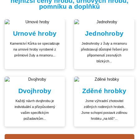
nejnižší ceny hrobů, urnových hrobů,
pomníku a doplňků
Urnové hroby
Jednohroby
Kamenictví Kůrka se specializuje
Jednohroby z žuly a mramoru
na urnové hroby vyrobené z
představují důstojné řešení pro
prémiové žuly a mramoru...
připomenutí zesnulých
blízkých...
Dvojhroby
Zděné hrobky
Každý návrh dvojhrobu je
Jsme výhradní zhotovitel
individuální a přizpůsobený
zděných rodinných hrobek.
vašim specifickým
Jsme schopni postavit zděnou
požadavkům...
hrobku „na klíč“...