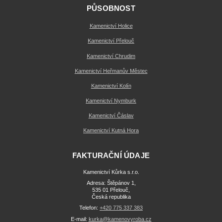
PŮSOBNOST
Kamenictví Holice
Kamenictví Přelouč
Kamenictví Chrudim
Kamenictví Heřmanův Městec
Kamenictví Kolín
Kamenictví Nymburk
Kamenictví Čáslav
Kamenictví Kutná Hora
FAKTURAČNÍ ÚDAJE
Kamenictví Kůrka s.r.o.
Adresa: Štěpánov 1,
535 01 Přelouč,
Česká republika
Telefon:
+420 775 337 383
E-mail:
kurka@kamenovyroba.cz