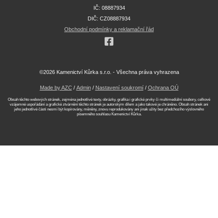
IČ: 08887934
DIČ: CZ08887934
Obchodní podmínky a reklamační řád
©2026 Kamenictví Kůrka s.r.o. - Všechna práva vyhrazena
Made by AZC
/
Admin
/
Nastavení soukromí
/
Ochrana OÚ
Obsah těchto webových stránek, zejména jednotlivé texty, obrázky, grafika i grafické prvky či multimediální soubory, celkové
vzájemné uspořádání a grafické ztvárnění těchto stránek je autorským dílem a jako takové je chráněno. Obsah stránek ani
jeho jednotlivé části nesmí být kopírovány, měněny, znovu reprodukovány ani jinak užity bez předchozího výslovného
písemného souhlasu Kamenictví Kůrka.