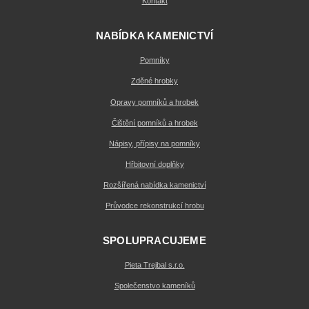
Kontakt
NABÍDKA KAMENICTVÍ
Pomníky
Zděné hrobky
Opravy pomníků a hrobek
Čištění pomníků a hrobek
Nápisy, přípisy na pomníky
Hřbitovní doplňky
Rozšířená nabídka kamenictví
Průvodce rekonstrukcí hrobu
SPOLUPRACUJEME
Pieta Trejbal s.r.o.
Společenstvo kameníků