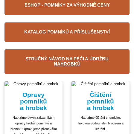
ESHOP - POMNÍKY ZA VÝHODNÉ CENY
KATALOG POMNÍKŮ A PŘÍSLUŠENSTVÍ
STRUČNÝ NÁVOD NA PÉČI A ÚDRŽBU
NÁHROBKŮ
Opravy
Čištění
pomníků
pomníků
a hrobek
a hrobek
Nabízíme svým zákazníkům
Nabízíme čištění chemické,
opravy hrobů, pomínků a
tlakovou vodou, ale i broušení a
hrobek. Opravujeme především
leštění.