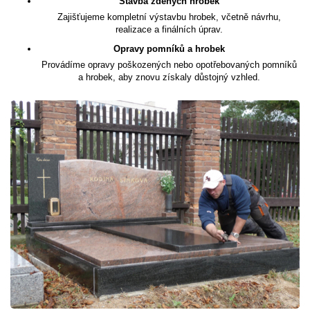
Stavba zděných hrobek
Zajišťujeme kompletní výstavbu hrobek, včetně návrhu,
realizace a finálních úprav.
Opravy pomníků a hrobek
Provádíme opravy poškozených nebo opotřebovaných pomníků
a hrobek, aby znovu získaly důstojný vzhled.