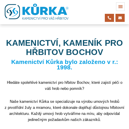
KAMENICTVÍ, KAMENÍK PRO
HŘBITOV BOCHOV
Kamenictví Kůrka bylo založeno v r.:
1998.
Hledáte spolehlivé kamenictví pro hřbitov Bochov, které zajistí péči o
váš hrob nebo pomník?
Naše kamenictví Kůrka se specializuje na výrobu urnových hrobů
z prvotřídní žuly a mramoru, které dokonale doplňují důstojnou hřbitovní
architekturu. Každý urnový hrob vytváříme na míru, aby odpovídal
jedinečným požadavkům našich zákazníků.