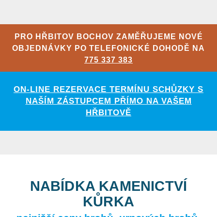
PRO HŘBITOV BOCHOV ZAMĚŘUJEME NOVÉ
OBJEDNÁVKY PO TELEFONICKÉ DOHODĚ NA
775 337 383
ON-LINE REZERVACE TERMÍNU SCHŮZKY S
NAŠÍM ZÁSTUPCEM PŘÍMO NA VAŠEM
HŘBITOVĚ
NABÍDKA KAMENICTVÍ
KŮRKA