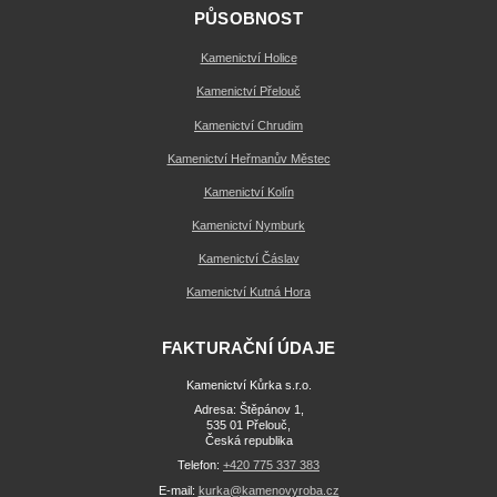
PŮSOBNOST
Kamenictví Holice
Kamenictví Přelouč
Kamenictví Chrudim
Kamenictví Heřmanův Městec
Kamenictví Kolín
Kamenictví Nymburk
Kamenictví Čáslav
Kamenictví Kutná Hora
FAKTURAČNÍ ÚDAJE
Kamenictví Kůrka s.r.o.
Adresa: Štěpánov 1,
535 01 Přelouč,
Česká republika
Telefon:
+420 775 337 383
E-mail:
kurka@kamenovyroba.cz