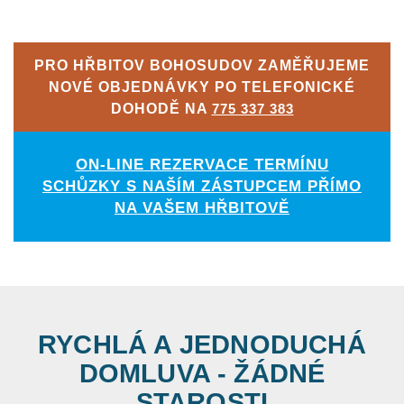
PRO HŘBITOV BOHOSUDOV ZAMĚŘUJEME
NOVÉ OBJEDNÁVKY PO TELEFONICKÉ
DOHODĚ NA
775 337 383
ON-LINE REZERVACE TERMÍNU
SCHŮZKY S NAŠÍM ZÁSTUPCEM PŘÍMO
NA VAŠEM HŘBITOVĚ
RYCHLÁ A JEDNODUCHÁ
DOMLUVA - ŽÁDNÉ
STAROSTI