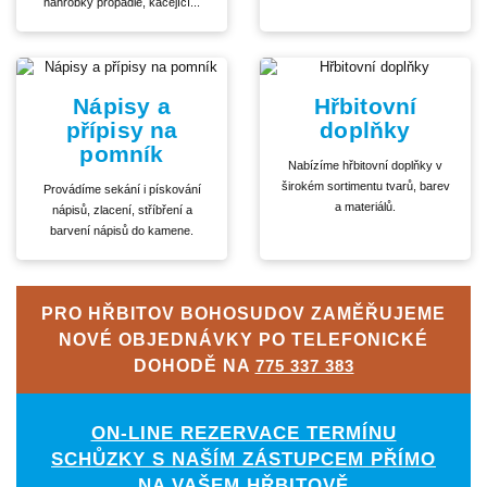
náhrobky propadlé, kácející...
Nápisy a
Hřbitovní
přípisy na
doplňky
pomník
Nabízíme hřbitovní doplňky v
širokém sortimentu tvarů, barev
Provádíme sekání i pískování
a materiálů.
nápisů, zlacení, stříbření a
barvení nápisů do kamene.
PRO HŘBITOV BOHOSUDOV ZAMĚŘUJEME
NOVÉ OBJEDNÁVKY PO TELEFONICKÉ
DOHODĚ NA
775 337 383
ON-LINE REZERVACE TERMÍNU
SCHŮZKY S NAŠÍM ZÁSTUPCEM PŘÍMO
NA VAŠEM HŘBITOVĚ