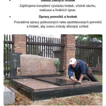
Stavba zděných hrobek
Zajišťujeme kompletní výstavbu hrobek, včetně návrhu,
realizace a finálních úprav.
Opravy pomníků a hrobek
Provádíme opravy poškozených nebo opotřebovaných pomníků
a hrobek, aby znovu získaly důstojný vzhled.