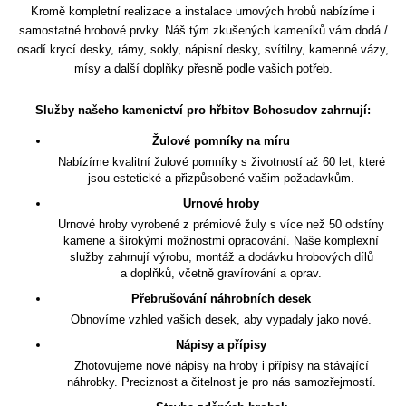
Kromě kompletní realizace a instalace urnových hrobů nabízíme i
samostatné hrobové prvky. Náš tým zkušených kameníků vám dodá /
osadí krycí desky, rámy, sokly, nápisní desky, svítilny, kamenné vázy,
mísy a další doplňky přesně podle vašich potřeb.
Služby našeho kamenictví pro hřbitov Bohosudov zahrnují:
Žulové pomníky na míru
Nabízíme kvalitní žulové pomníky s životností až 60 let, které
jsou estetické a přizpůsobené vašim požadavkům.
Urnové hroby
Urnové hroby vyrobené z prémiové žuly s více než 50 odstíny
kamene a širokými možnostmi opracování. Naše komplexní
služby zahrnují výrobu, montáž a dodávku hrobových dílů
a doplňků, včetně gravírování a oprav.
Přebrušování náhrobních desek
Obnovíme vzhled vašich desek, aby vypadaly jako nové.
Nápisy a přípisy
Zhotovujeme nové nápisy na hroby i přípisy na stávající
náhrobky. Preciznost a čitelnost je pro nás samozřejmostí.