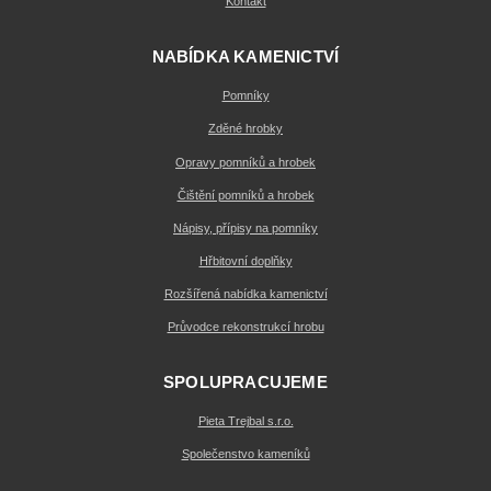
Kontakt
NABÍDKA KAMENICTVÍ
Pomníky
Zděné hrobky
Opravy pomníků a hrobek
Čištění pomníků a hrobek
Nápisy, přípisy na pomníky
Hřbitovní doplňky
Rozšířená nabídka kamenictví
Průvodce rekonstrukcí hrobu
SPOLUPRACUJEME
Pieta Trejbal s.r.o.
Společenstvo kameníků