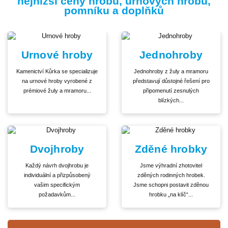
nejnižší ceny hrobů, urnových hrobů,
pomníku a doplňků
Urnové hroby
Jednohroby
Kamenictví Kůrka se specializuje
Jednohroby z žuly a mramoru
na urnové hroby vyrobené z
představují důstojné řešení pro
prémiové žuly a mramoru...
připomenutí zesnulých
blízkých...
Dvojhroby
Zděné hrobky
Každý návrh dvojhrobu je
Jsme výhradní zhotovitel
individuální a přizpůsobený
zděných rodinných hrobek.
vašim specifickým
Jsme schopni postavit zděnou
požadavkům...
hrobku „na klíč“...