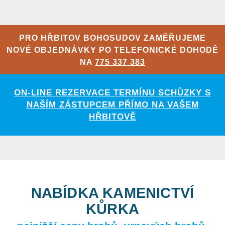
PRO HŘBITOV BOHOSUDOV ZAMĚŘUJEME
NOVÉ OBJEDNÁVKY PO TELEFONICKÉ DOHODĚ
NA
775 337 383
ON-LINE REZERVACE TERMÍNU SCHŮZKY S
NAŠÍM ZÁSTUPCEM PŘÍMO NA VAŠEM
HŘBITOVĚ
NABÍDKA KAMENICTVÍ
KŮRKA