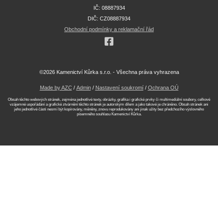
IČ: 08887934
DIČ: CZ08887934
Obchodní podmínky a reklamační řád
©2026 Kamenictví Kůrka s.r.o. - Všechna práva vyhrazena
Made by AZC
/
Admin
/
Nastavení soukromí
/
Ochrana OÚ
Obsah těchto webových stránek, zejména jednotlivé texty, obrázky, grafika i grafické prvky či multimediální soubory, celkové
vzájemné uspořádání a grafické ztvárnění těchto stránek je autorským dílem a jako takové je chráněno. Obsah stránek ani
jeho jednotlivé části nesmí být kopírovány, měněny, znovu reprodukovány ani jinak užity bez předchozího výslovného
písemného souhlasu Kamenictví Kůrka.