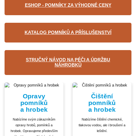
ESHOP - POMNÍKY ZA VÝHODNÉ CENY
KATALOG POMNÍKŮ A PŘÍSLUŠENSTVÍ
STRUČNÝ NÁVOD NA PÉČI A ÚDRŽBU
NÁHROBKŮ
Opravy
Čištění
pomníků
pomníků
a hrobek
a hrobek
Nabízíme svým zákazníkům
Nabízíme čištění chemické,
opravy hrobů, pomínků a
tlakovou vodou, ale i broušení a
hrobek. Opravujeme především
leštění.