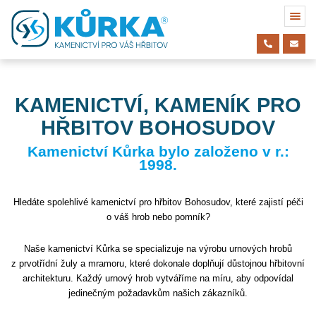
KAMENICTVÍ, KAMENÍK PRO
HŘBITOV BOHOSUDOV
Kamenictví Kůrka bylo založeno v r.:
1998.
Hledáte spolehlivé kamenictví pro hřbitov Bohosudov, které zajistí péči
o váš hrob nebo pomník?
Naše kamenictví Kůrka se specializuje na výrobu urnových hrobů
z prvotřídní žuly a mramoru, které dokonale doplňují důstojnou hřbitovní
architekturu. Každý urnový hrob vytváříme na míru, aby odpovídal
jedinečným požadavkům našich zákazníků.