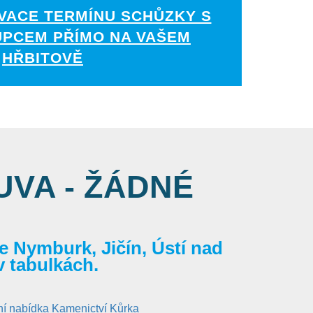
VACE TERMÍNU SCHŮZKY S
UPCEM PŘÍMO NA VAŠEM
HŘBITOVĚ
VA - ŽÁDNÉ
 Nymburk, Jičín, Ústí nad
v tabulkách.