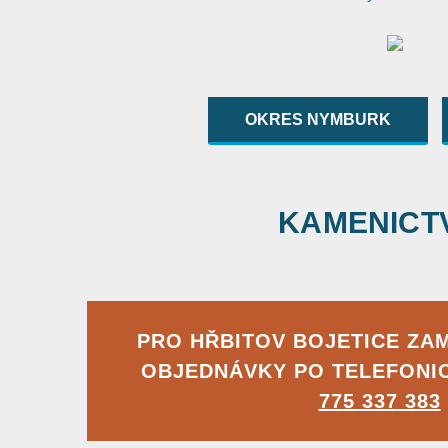
OKRES NYMBURK
KAMENICTVÍ
PRO HŘBITOV BOJETICE ZA
OBJEDNÁVKY PO TELEFONI
775 337 383