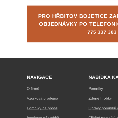
PRO HŘBITOV BOJETICE Z
OBJEDNÁVKY PO TELEFON
775 337 383
NAVIGACE
NABÍDKA K
O firmě
Pomníky
Vzorková prodejna
Zděné hrobky
Pomníky na prodej
Opravy pomníků 
Inspirace náhrobků
Čištění pomníků 