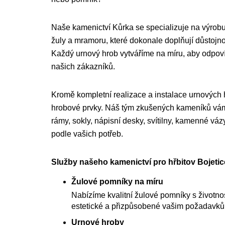
Naše kamenictví Kůrka se specializuje na výrobu
žuly a mramoru, které dokonale doplňují důstojnou
Každý urnový hrob vytváříme na míru, aby odpo
našich zákazníků.
Kromě kompletní realizace a instalace urnových
hrobové prvky. Náš tým zkušených kameníků vám 
rámy, sokly, nápisní desky, svítilny, kamenné váz
podle vašich potřeb.
Služby našeho kamenictví pro hřbitov Bojetic
Žulové pomníky na míru
Nabízíme kvalitní žulové pomníky s životnost
estetické a přizpůsobené vašim požadavk
Urnové hroby