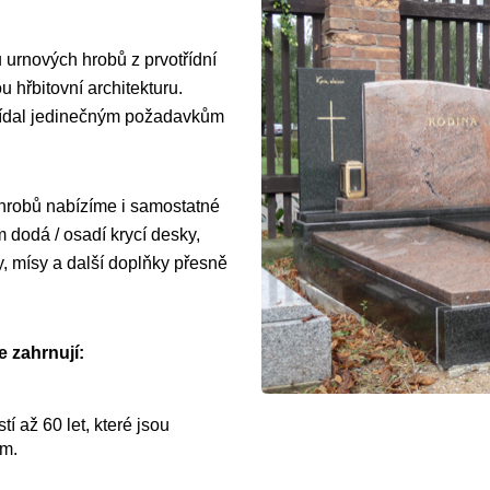
 urnových hrobů z prvotřídní
 hřbitovní architekturu.
vídal jedinečným požadavkům
 hrobů nabízíme i samostatné
dodá / osadí krycí desky,
y, mísy a další doplňky přesně
e zahrnují:
í až 60 let, které jsou
ům.