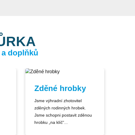
KŮRKA
 a doplňků
Zděné hrobky
Jsme výhradní zhotovitel
zděných rodinných hrobek.
Jsme schopni postavit zděnou
hrobku „na klíč“...