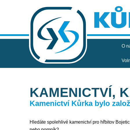
O n
Vol
KAMENICTVÍ, 
Kamenictví Kůrka bylo založe
Hledáte spolehlivé kamenictví pro hřbitov Bojetice
nebo pomník?