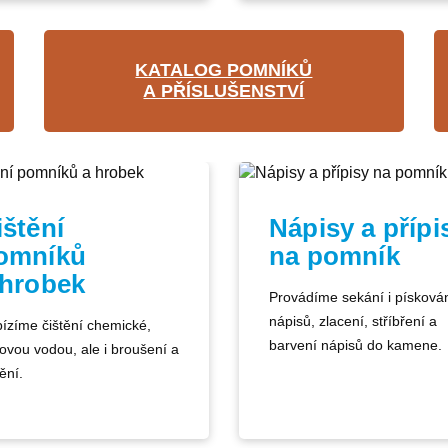
KATALOG POMNÍKŮ
A PŘÍSLUŠENSTVÍ
ištění
Nápisy a přípi
omníků
na pomník
 hrobek
Provádíme sekání i písková
nápisů, zlacení, stříbření a
ízíme čištění chemické,
barvení nápisů do kamene.
kovou vodou, ale i broušení a
ění.