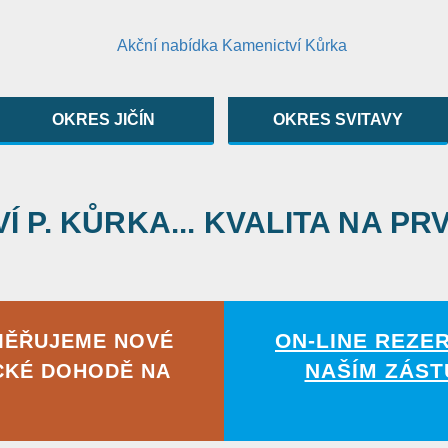
OKRES JIČÍN
OKRES SVITAVY
 P. KŮRKA... KVALITA NA PR
ON-LINE REZE
MĚŘUJEME NOVÉ
NAŠÍM ZÁST
CKÉ DOHODĚ NA