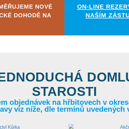
ON-LINE REZER
AMĚŘUJEME NOVÉ
NAŠÍM ZÁST
ICKÉ DOHODĚ NA
JEDNODUCHÁ DOMLU
STAROSTI
em objednávek na hřbitovech v okrese
itavy viz níže, dle termínů uvedených 