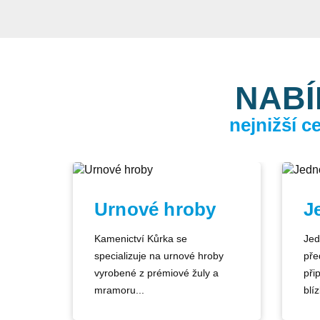
NABÍ
nejnižší 
Urnové hroby
J
Kamenictví Kůrka se
Jed
specializuje na urnové hroby
pře
vyrobené z prémiové žuly a
při
mramoru...
blíz