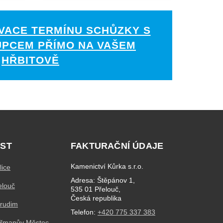
VACE TERMÍNU SCHŮZKY S
UPCEM PŘÍMO NA VAŠEM
HŘBITOVĚ
ST
FAKTURAČNÍ ÚDAJE
Kamenictví Kůrka s.r.o.
lice
Adresa: Štěpánov 1,
elouč
535 01 Přelouč,
Česká republika
hrudim
Telefon:
+420 775 337 383
eřmanův Městec