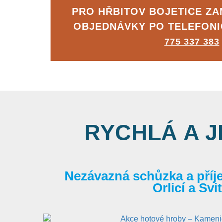
PRO HŘBITOV BOJETICE Z
OBJEDNÁVKY PO TELEFON
775 337 383
RYCHLÁ A 
Nezávazná schůzka a příj
Orlicí a Sv