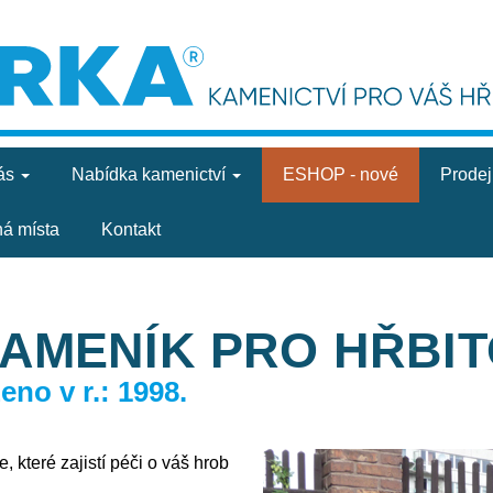
ás
Nabídka
kamenictví
ESHOP - nové
Prode
ná místa
Kontakt
KAMENÍK PRO HŘBIT
no v r.: 1998.
, které zajistí péči o váš hrob