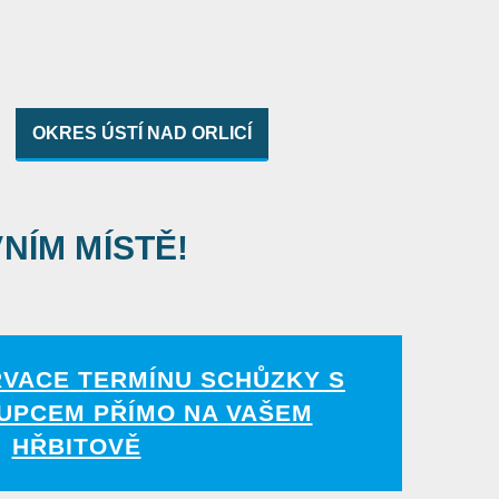
OKRES ÚSTÍ NAD ORLICÍ
VNÍM MÍSTĚ!
RVACE TERMÍNU SCHŮZKY S
UPCEM PŘÍMO NA VAŠEM
HŘBITOVĚ