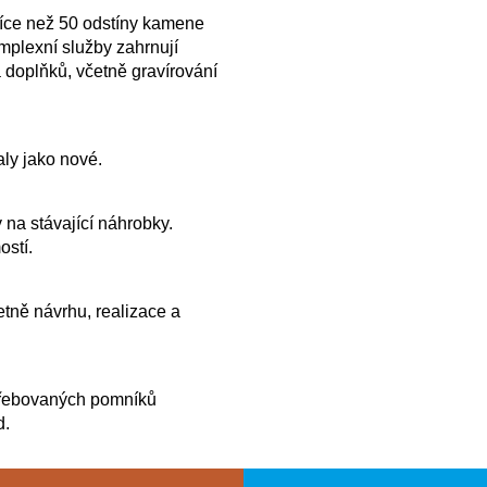
více než 50 odstíny kamene
plexní služby zahrnují
 doplňků, včetně gravírování
ly jako nové.
 na stávající náhrobky.
ostí.
tně návrhu, realizace a
řebovaných pomníků
d.