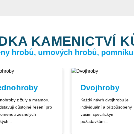
DKA KAMENICTVÍ 
ceny hrobů, urnových hrobů, pomníku
ednohroby
Dvojhroby
nohroby z žuly a mramoru
Každý návrh dvojhrobu je
dstavují důstojné řešení pro
individuální a přizpůsobený
pomenutí zesnulých
vašim specifickým
kých...
požadavkům...