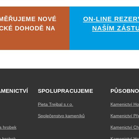
ON-LINE REZER
AMĚŘUJEME NOVÉ
NAŠÍM ZÁST
ICKÉ DOHODĚ NA
AMENICTVÍ
SPOLUPRACUJEME
PŮSOBNO
Pieta Trejbal s.r.o.
Kamenictví Ho
Společenstvo kameníků
Kamenictví Př
a hrobek
Kamenictví C
a hrobek
Kamenictví H