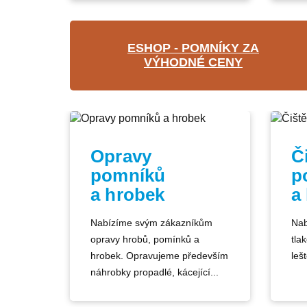
ESHOP - POMNÍKY ZA
VÝHODNÉ CENY
Opravy
Č
pomníků
p
a hrobek
a
Nabízíme svým zákazníkům
Nab
opravy hrobů, pomínků a
tla
hrobek. Opravujeme především
lešt
náhrobky propadlé, kácející...