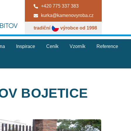
+420 775 337 383
kurka@kamenovyroba.cz
tradiční
výrobce od 1998
jna
Inspirace
Ceník
Vzorník
Reference
OV BOJETICE