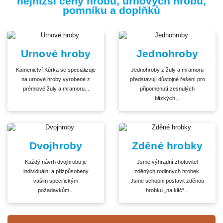
nejnižší ceny hrobů, urnových hrobů,
pomníku a doplňků
Urnové hroby
Jednohroby
Kamenictví Kůrka se specializuje
Jednohroby z žuly a mramoru
na urnové hroby vyrobené z
představují důstojné řešení pro
prémiové žuly a mramoru...
připomenutí zesnulých
blízkých...
Dvojhroby
Zděné hrobky
Každý návrh dvojhrobu je
Jsme výhradní zhotovitel
individuální a přizpůsobený
zděných rodinných hrobek.
vašim specifickým
Jsme schopni postavit zděnou
požadavkům...
hrobku „na klíč“...