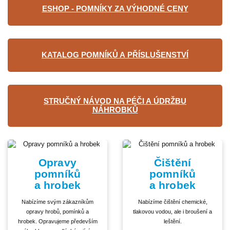
ESHOP - POMNÍKY ZA VÝHODNÉ CENY
KATALOG POMNÍKŮ A PŘÍSLUŠENSTVÍ
STRUČNÝ NÁVOD NA PÉČI A ÚDRŽBU
NÁHROBKŮ
Opravy
Čištění
pomníků
pomníků
a hrobek
a hrobek
Nabízíme svým zákazníkům
Nabízíme čištění chemické,
opravy hrobů, pomínků a
tlakovou vodou, ale i broušení a
hrobek. Opravujeme především
leštění.