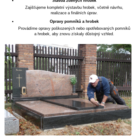
Stavba zděných hrobek
Zajišťujeme kompletní výstavbu hrobek, včetně návrhu,
realizace a finálních úprav.
Opravy pomníků a hrobek
Provádíme opravy poškozených nebo opotřebovaných pomníků
a hrobek, aby znovu získaly důstojný vzhled.