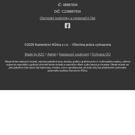
IČ: 08887934
DIČ: CZ08887934
Obchodní podmínky a reklamační řád
©2026 Kamenictví Kůrka s.r.o. - Všechna práva vyhrazena
Made by AZC
/
Admin
/
Nastavení soukromí
/
Ochrana OÚ
Obsah těchto webových stránek, zejména jednotlivé texty, obrázky, grafika i grafické prvky či multimediální soubory, celkové
vzájemné uspořádání a grafické ztvárnění těchto stránek je autorským dílem a jako takové je chráněno. Obsah stránek ani
jeho jednotlivé části nesmí být kopírovány, měněny, znovu reprodukovány ani jinak užity bez předchozího výslovného
písemného souhlasu Kamenictví Kůrka.