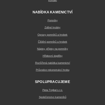
Kontakt
NABÍDKA KAMENICTVÍ
Pomníky
Zděné hrobky
Opravy pomníků a hrobek
Čištění pomníků a hrobek
Nápisy, přípisy na pomníky
Hřbitovní doplňky
Rozšířená nabídka kamenictví
Průvodce rekonstrukcí hrobu
SPOLUPRACUJEME
Pieta Trejbal s.r.o.
Společenstvo kameníků