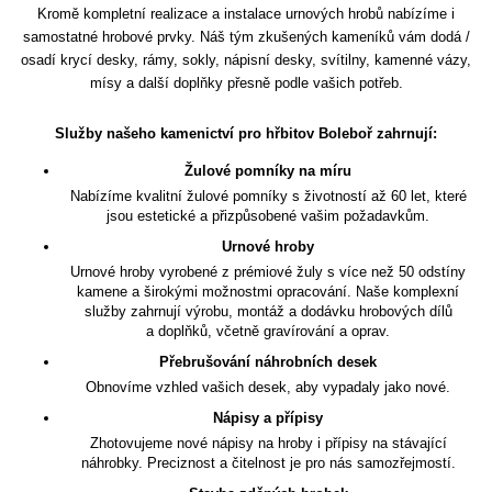
Kromě kompletní realizace a instalace urnových hrobů nabízíme i
samostatné hrobové prvky. Náš tým zkušených kameníků vám dodá /
osadí krycí desky, rámy, sokly, nápisní desky, svítilny, kamenné vázy,
mísy a další doplňky přesně podle vašich potřeb.
Služby našeho kamenictví pro hřbitov Boleboř zahrnují:
Žulové pomníky na míru
Nabízíme kvalitní žulové pomníky s životností až 60 let, které
jsou estetické a přizpůsobené vašim požadavkům.
Urnové hroby
Urnové hroby vyrobené z prémiové žuly s více než 50 odstíny
kamene a širokými možnostmi opracování. Naše komplexní
služby zahrnují výrobu, montáž a dodávku hrobových dílů
a doplňků, včetně gravírování a oprav.
Přebrušování náhrobních desek
Obnovíme vzhled vašich desek, aby vypadaly jako nové.
Nápisy a přípisy
Zhotovujeme nové nápisy na hroby i přípisy na stávající
náhrobky. Preciznost a čitelnost je pro nás samozřejmostí.