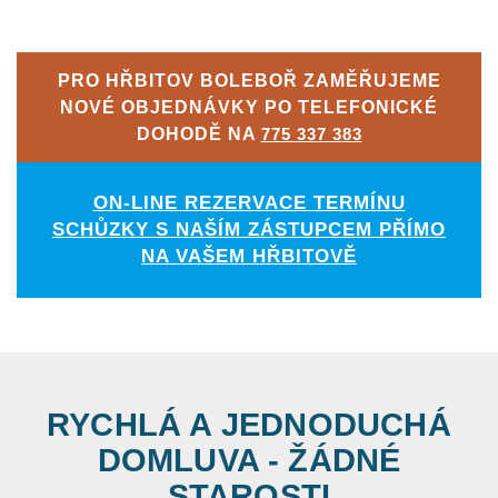
PRO HŘBITOV BOLEBOŘ ZAMĚŘUJEME
NOVÉ OBJEDNÁVKY PO TELEFONICKÉ
DOHODĚ NA
775 337 383
ON-LINE REZERVACE TERMÍNU
SCHŮZKY S NAŠÍM ZÁSTUPCEM PŘÍMO
NA VAŠEM HŘBITOVĚ
RYCHLÁ A JEDNODUCHÁ
DOMLUVA - ŽÁDNÉ
STAROSTI