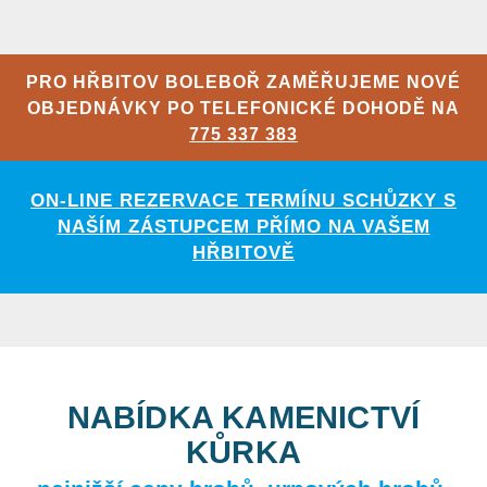
PRO HŘBITOV BOLEBOŘ ZAMĚŘUJEME NOVÉ
OBJEDNÁVKY PO TELEFONICKÉ DOHODĚ NA
775 337 383
ON-LINE REZERVACE TERMÍNU SCHŮZKY S
NAŠÍM ZÁSTUPCEM PŘÍMO NA VAŠEM
HŘBITOVĚ
NABÍDKA KAMENICTVÍ
KŮRKA