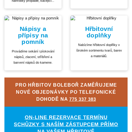
náhrobky propadlé, kácející...
Nápisy a
Hřbitovní
přípisy na
doplňky
pomník
Nabízíme hřbitovní doplňky v
širokém sortimentu tvarů, barev
Provádíme sekání i pískování
a materiálů.
nápisů, zlacení, stříbření a
barvení nápisů do kamene.
PRO HŘBITOV BOLEBOŘ ZAMĚŘUJEME
NOVÉ OBJEDNÁVKY PO TELEFONICKÉ
DOHODĚ NA
775 337 383
ON-LINE REZERVACE TERMÍNU
SCHŮZKY S NAŠÍM ZÁSTUPCEM PŘÍMO
NA VAŠEM HŘBITOVĚ