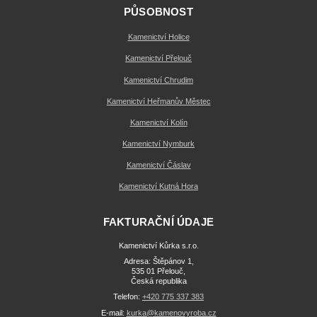
PŮSOBNOST
Kamenictví Holice
Kamenictví Přelouč
Kamenictví Chrudim
Kamenictví Heřmanův Městec
Kamenictví Kolín
Kamenictví Nymburk
Kamenictví Čáslav
Kamenictví Kutná Hora
FAKTURAČNÍ ÚDAJE
Kamenictví Kůrka s.r.o.
Adresa: Štěpánov 1,
535 01 Přelouč,
Česká republika
Telefon:
+420 775 337 383
E-mail:
kurka@kamenovyroba.cz