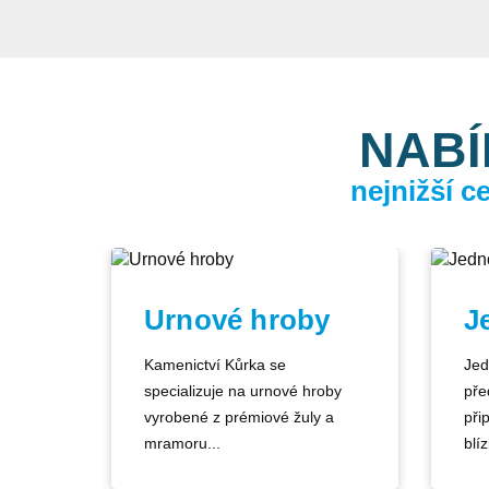
NABÍ
nejnižší 
Urnové hroby
J
Kamenictví Kůrka se
Jed
specializuje na urnové hroby
pře
vyrobené z prémiové žuly a
při
mramoru...
blíz