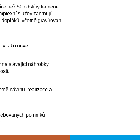
více než 50 odstíny kamene
plexní služby zahrnují
 doplňků, včetně gravírování
ly jako nové.
 na stávající náhrobky.
ostí.
tně návrhu, realizace a
řebovaných pomníků
d.