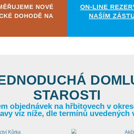
ON-LINE REZER
AMĚŘUJEME NOVÉ
NAŠÍM ZÁST
ICKÉ DOHODĚ NA
JEDNODUCHÁ DOMLU
STAROSTI
em objednávek na hřbitovech v okrese
itavy viz níže, dle termínů uvedených 