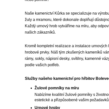
Naše kamenictví Kůrka se specializuje na výrobu
žuly a mramoru, které dokonale doplňují důstojnou
Každý urnový hrob vytváříme na míru, aby odpo
našich zákazníků.
Kromě kompletní realizace a instalace urnových
hrobové prvky. Náš tým zkušených kameníků vám 
rámy, sokly, nápisní desky, svítilny, kamenné váz
podle vašich potřeb.
Služby našeho kamenictví pro hřbitov Bolevec
Žulové pomníky na míru
Nabízíme kvalitní žulové pomníky s životnost
estetické a přizpůsobené vašim požadavk
Urnové hroby