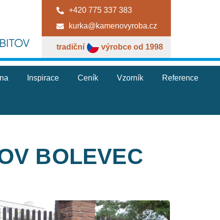
+420 775 337 383
kurka@kamenovyroba.cz
tradiční
výrobce od 1998
jna
Inspirace
Ceník
Vzorník
Reference
TOV BOLEVEC