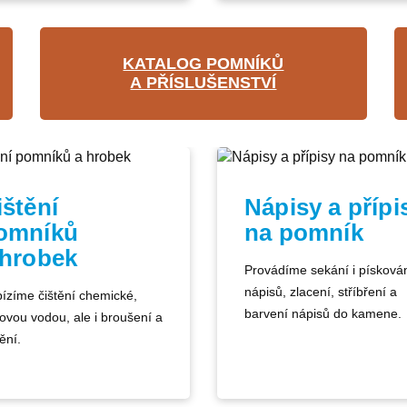
KATALOG POMNÍKŮ
A PŘÍSLUŠENSTVÍ
ištění
Nápisy a přípi
omníků
na pomník
 hrobek
Provádíme sekání i písková
nápisů, zlacení, stříbření a
ízíme čištění chemické,
barvení nápisů do kamene.
kovou vodou, ale i broušení a
ění.