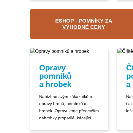
ESHOP - POMNÍKY ZA
VÝHODNÉ CENY
Opravy
Č
pomníků
p
a hrobek
a
Nabízíme svým zákazníkům
Nab
opravy hrobů, pomínků a
tla
hrobek. Opravujeme především
lešt
náhrobky propadlé, kácející...