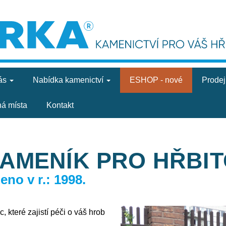
ás
Nabídka
kamenictví
ESHOP - nové
Prode
ná místa
Kontakt
KAMENÍK PRO HŘBI
no v r.: 1998.
, které zajistí péči o váš hrob