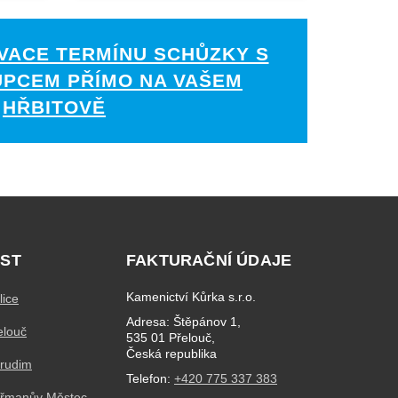
VACE TERMÍNU SCHŮZKY S
UPCEM PŘÍMO NA VAŠEM
HŘBITOVĚ
ST
FAKTURAČNÍ ÚDAJE
Kamenictví Kůrka s.r.o.
lice
Adresa: Štěpánov 1,
elouč
535 01 Přelouč,
Česká republika
hrudim
Telefon:
+420 775 337 383
eřmanův Městec