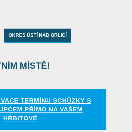
OKRES ÚSTÍ NAD ORLICÍ
VNÍM MÍSTĚ!
RVACE TERMÍNU SCHŮZKY S
UPCEM PŘÍMO NA VAŠEM
HŘBITOVĚ