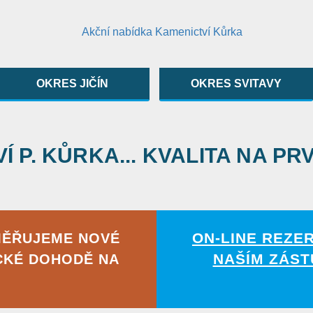
OKRES JIČÍN
OKRES SVITAVY
 P. KŮRKA... KVALITA NA PR
ON-LINE REZE
MĚŘUJEME NOVÉ
NAŠÍM ZÁST
CKÉ DOHODĚ NA