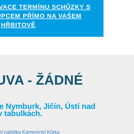
VACE TERMÍNU SCHŮZKY S
UPCEM PŘÍMO NA VAŠEM
HŘBITOVĚ
VA - ŽÁDNÉ
 Nymburk, Jičín, Ústí nad
v tabulkách.