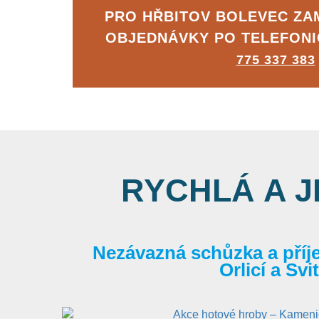
PRO HŘBITOV BOLEVEC Z
OBJEDNÁVKY PO TELEFON
775 337 383
RYCHLÁ A 
Nezávazná schůzka a příj
Orlicí a Sv