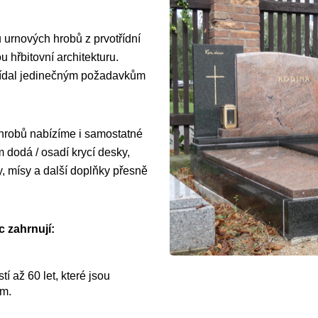
 urnových hrobů z prvotřídní
 hřbitovní architekturu.
vídal jedinečným požadavkům
 hrobů nabízíme i samostatné
dodá / osadí krycí desky,
y, mísy a další doplňky přesně
 zahrnují:
í až 60 let, které jsou
ům.