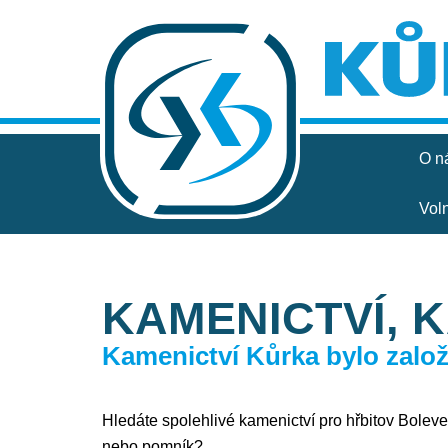
O n
Vol
KAMENICTVÍ, 
Kamenictví Kůrka bylo založe
Hledáte spolehlivé kamenictví pro hřbitov Bolevec
nebo pomník?