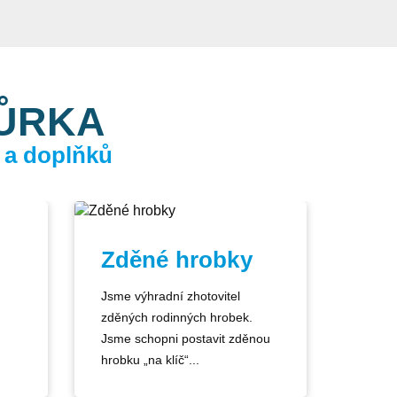
KŮRKA
 a doplňků
Zděné hrobky
Jsme výhradní zhotovitel
zděných rodinných hrobek.
Jsme schopni postavit zděnou
hrobku „na klíč“...