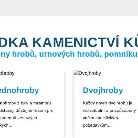
DKA KAMENICTVÍ 
ceny hrobů, urnových hrobů, pomníku
ednohroby
Dvojhroby
nohroby z žuly a mramoru
Každý návrh dvojhrobu je
dstavují důstojné řešení pro
individuální a přizpůsobený
pomenutí zesnulých
vašim specifickým
kých...
požadavkům...