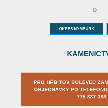
OKRES NYMBURK
KAMENICTVÍ
PRO HŘBITOV BOLEVEC ZA
OBJEDNÁVKY PO TELEFONI
775 337 383