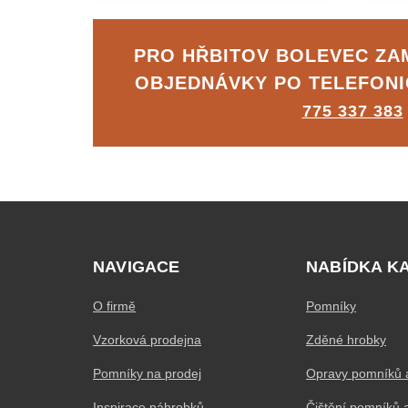
PRO HŘBITOV BOLEVEC Z
OBJEDNÁVKY PO TELEFON
775 337 383
NAVIGACE
NABÍDKA K
O firmě
Pomníky
Vzorková prodejna
Zděné hrobky
Pomníky na prodej
Opravy pomníků 
Inspirace náhrobků
Čištění pomníků 