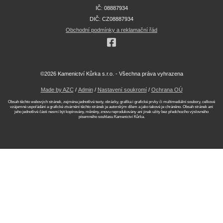
IČ: 08887934
DIČ: CZ08887934
Obchodní podmínky a reklamační řád
©2026 Kamenictví Kůrka s.r.o. - Všechna práva vyhrazena
Made by AZC
/
Admin
/
Nastavení soukromí
/
Ochrana OÚ
Obsah těchto webových stránek, zejména jednotlivé texty, obrázky, grafika i grafické prvky či multimediální soubory, celkové
vzájemné uspořádání a grafické ztvárnění těchto stránek je autorským dílem a jako takové je chráněno. Obsah stránek ani
jeho jednotlivé části nesmí být kopírovány, měněny, znovu reprodukovány ani jinak užity bez předchozího výslovného
písemného souhlasu Kamenictví Kůrka.