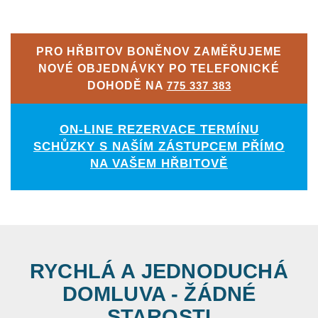
PRO HŘBITOV BONĚNOV ZAMĚŘUJEME
NOVÉ OBJEDNÁVKY PO TELEFONICKÉ
DOHODĚ NA
775 337 383
ON-LINE REZERVACE TERMÍNU
SCHŮZKY S NAŠÍM ZÁSTUPCEM PŘÍMO
NA VAŠEM HŘBITOVĚ
RYCHLÁ A JEDNODUCHÁ
DOMLUVA - ŽÁDNÉ
STAROSTI