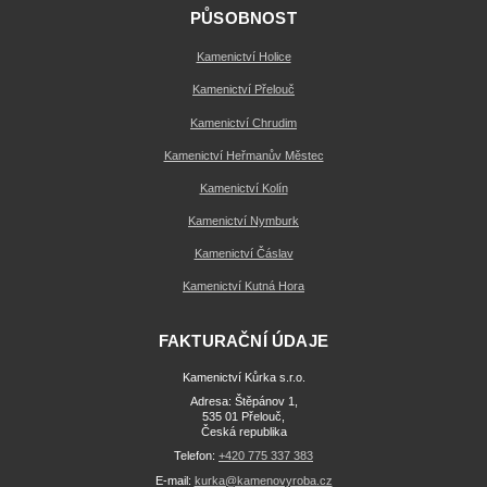
PŮSOBNOST
Kamenictví Holice
Kamenictví Přelouč
Kamenictví Chrudim
Kamenictví Heřmanův Městec
Kamenictví Kolín
Kamenictví Nymburk
Kamenictví Čáslav
Kamenictví Kutná Hora
FAKTURAČNÍ ÚDAJE
Kamenictví Kůrka s.r.o.
Adresa: Štěpánov 1,
535 01 Přelouč,
Česká republika
Telefon:
+420 775 337 383
E-mail:
kurka@kamenovyroba.cz