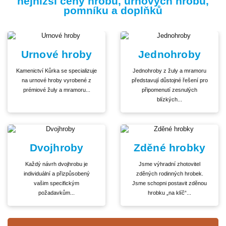
nejnižší ceny hrobů, urnových hrobů,
pomníku a doplňků
Urnové hroby
Jednohroby
Kamenictví Kůrka se specializuje
Jednohroby z žuly a mramoru
na urnové hroby vyrobené z
představují důstojné řešení pro
prémiové žuly a mramoru...
připomenutí zesnulých
blízkých...
Dvojhroby
Zděné hrobky
Každý návrh dvojhrobu je
Jsme výhradní zhotovitel
individuální a přizpůsobený
zděných rodinných hrobek.
vašim specifickým
Jsme schopni postavit zděnou
požadavkům...
hrobku „na klíč“...