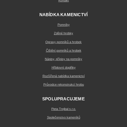
Kontakt
NABÍDKA KAMENICTVÍ
Pomníky
Zděné hrobky
Opravy pomníků a hrobek
Čištění pomníků a hrobek
Nápisy, přípisy na pomníky
Hřbitovní doplňky
Rozšířená nabídka kamenictví
Průvodce rekonstrukcí hrobu
SPOLUPRACUJEME
Pieta Trejbal s.r.o.
Společenstvo kameníků