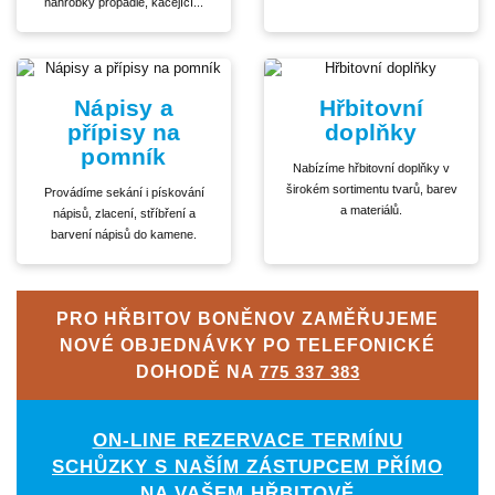
náhrobky propadlé, kácející...
Nápisy a
Hřbitovní
přípisy na
doplňky
pomník
Nabízíme hřbitovní doplňky v
širokém sortimentu tvarů, barev
Provádíme sekání i pískování
a materiálů.
nápisů, zlacení, stříbření a
barvení nápisů do kamene.
PRO HŘBITOV BONĚNOV ZAMĚŘUJEME
NOVÉ OBJEDNÁVKY PO TELEFONICKÉ
DOHODĚ NA
775 337 383
ON-LINE REZERVACE TERMÍNU
SCHŮZKY S NAŠÍM ZÁSTUPCEM PŘÍMO
NA VAŠEM HŘBITOVĚ