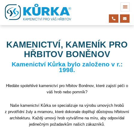
KAMENICTVÍ, KAMENÍK PRO
HŘBITOV BONĚNOV
Kamenictví Kůrka bylo založeno v r.:
1998.
Hledáte spolehlivé kamenictví pro hřbitov Boněnov, které zajistí péči o
váš hrob nebo pomník?
Naše kamenictví Kůrka se specializuje na výrobu urnových hrobů
z prvotřídní žuly a mramoru, které dokonale doplňují důstojnou hřbitovní
architekturu. Každý urnový hrob vytváříme na míru, aby odpovídal
jedinečným požadavkům našich zákazníků.