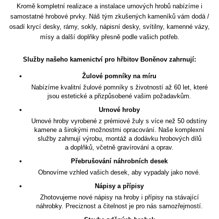
Kromě kompletní realizace a instalace urnových hrobů nabízíme i
samostatné hrobové prvky. Náš tým zkušených kameníků vám dodá /
osadí krycí desky, rámy, sokly, nápisní desky, svítilny, kamenné vázy,
mísy a další doplňky přesně podle vašich potřeb.
Služby našeho kamenictví pro hřbitov Boněnov zahrnují:
Žulové pomníky na míru
Nabízíme kvalitní žulové pomníky s životností až 60 let, které
jsou estetické a přizpůsobené vašim požadavkům.
Urnové hroby
Urnové hroby vyrobené z prémiové žuly s více než 50 odstíny
kamene a širokými možnostmi opracování. Naše komplexní
služby zahrnují výrobu, montáž a dodávku hrobových dílů
a doplňků, včetně gravírování a oprav.
Přebrušování náhrobních desek
Obnovíme vzhled vašich desek, aby vypadaly jako nové.
Nápisy a přípisy
Zhotovujeme nové nápisy na hroby i přípisy na stávající
náhrobky. Preciznost a čitelnost je pro nás samozřejmostí.