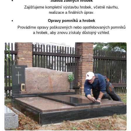
Stavba zděných hrobek
Zajišťujeme kompletní výstavbu hrobek, včetně návrhu,
realizace a finálních úprav.
Opravy pomníků a hrobek
Provádíme opravy poškozených nebo opotřebovaných pomníků
a hrobek, aby znovu získaly důstojný vzhled.