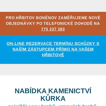
PRO HŘBITOV BONĚNOV ZAMĚŘUJEME NOVÉ
OBJEDNÁVKY PO TELEFONICKÉ DOHODĚ NA
775 337 383
ON-LINE REZERVACE TERMÍNU SCHŮZKY S
NAŠÍM ZÁSTUPCEM PŘÍMO NA VAŠEM
HŘBITOVĚ
NABÍDKA KAMENICTVÍ
KŮRKA