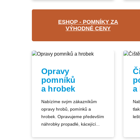
ESHOP - POMNÍKY ZA
VÝHODNÉ CENY
Opravy
Č
pomníků
p
a hrobek
a
Nabízíme svým zákazníkům
Nab
opravy hrobů, pomínků a
tla
hrobek. Opravujeme především
lešt
náhrobky propadlé, kácející...