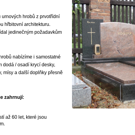
 urnových hrobů z prvotřídní
 hřbitovní architekturu.
vídal jedinečným požadavkům
 hrobů nabízíme i samostatné
dodá / osadí krycí desky,
y, mísy a další doplňky přesně
e zahrnují:
í až 60 let, které jsou
ům.