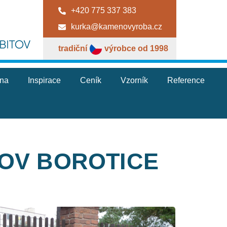
+420 775 337 383
kurka@kamenovyroba.cz
tradiční
výrobce od 1998
jna
Inspirace
Ceník
Vzorník
Reference
TOV BOROTICE