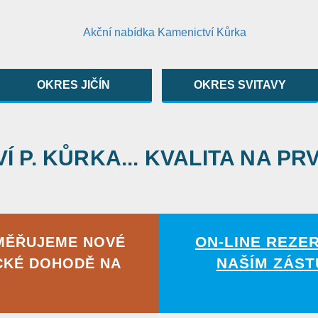
OKRES JIČÍN
OKRES SVITAVY
 P. KŮRKA... KVALITA NA PR
ON-LINE REZE
MĚŘUJEME NOVÉ
NAŠÍM ZÁST
CKÉ DOHODĚ NA