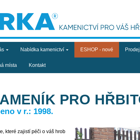
ás
Nabídka
kamenictví
ESHOP - nové
Prode
ná místa
Kontakt
KAMENÍK PRO HŘBI
no v r.: 1998.
, které zajistí péči o váš hrob