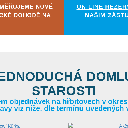
ON-LINE REZER
AMĚŘUJEME NOVÉ
NAŠÍM ZÁST
ICKÉ DOHODĚ NA
JEDNODUCHÁ DOMLU
STAROSTI
em objednávek na hřbitovech v okrese
itavy viz níže, dle termínů uvedených 