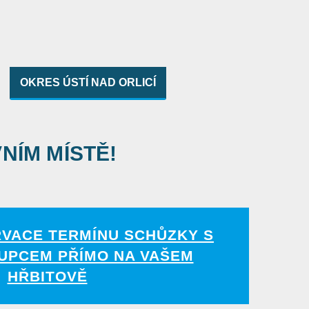
OKRES ÚSTÍ NAD ORLICÍ
VNÍM MÍSTĚ!
RVACE TERMÍNU SCHŮZKY S
UPCEM PŘÍMO NA VAŠEM
HŘBITOVĚ