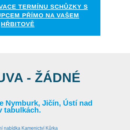
VACE TERMÍNU SCHŮZKY S
UPCEM PŘÍMO NA VAŠEM
HŘBITOVĚ
VA - ŽÁDNÉ
 Nymburk, Jičín, Ústí nad
v tabulkách.