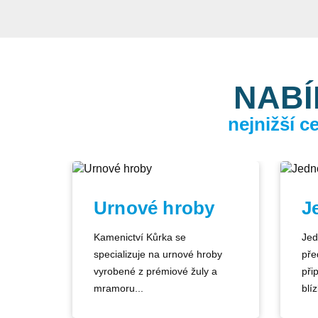
NABÍ
nejnižší 
Urnové hroby
J
Kamenictví Kůrka se
Jed
specializuje na urnové hroby
pře
vyrobené z prémiové žuly a
při
mramoru...
blíz