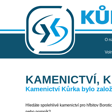
O n
Vol
KAMENICTVÍ, 
Kamenictví Kůrka bylo založe
Hledáte spolehlivé kamenictví pro hřbitov Borotice
nebo pomník?