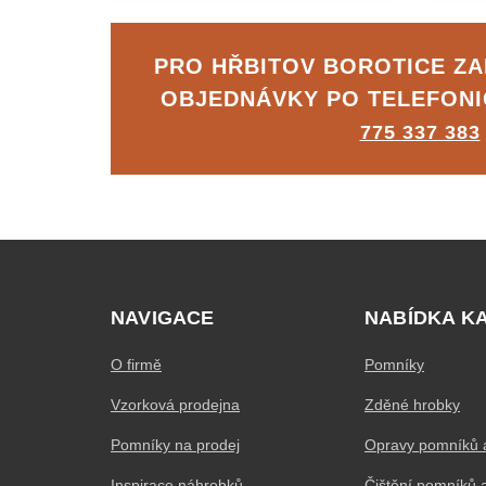
PRO HŘBITOV BOROTICE Z
OBJEDNÁVKY PO TELEFON
775 337 383
NAVIGACE
NABÍDKA K
O firmě
Pomníky
Vzorková prodejna
Zděné hrobky
Pomníky na prodej
Opravy pomníků 
Inspirace náhrobků
Čištění pomníků 