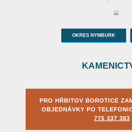
OKRES NYMBURK
KAMENICTVÍ
PRO HŘBITOV BOROTICE ZA
OBJEDNÁVKY PO TELEFONI
775 337 383