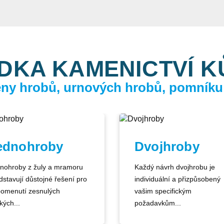
DKA KAMENICTVÍ 
ceny hrobů, urnových hrobů, pomníku
ednohroby
Dvojhroby
nohroby z žuly a mramoru
Každý návrh dvojhrobu je
dstavují důstojné řešení pro
individuální a přizpůsobený
pomenutí zesnulých
vašim specifickým
kých...
požadavkům...