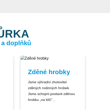
KŮRKA
 a doplňků
Zděné hrobky
Jsme výhradní zhotovitel
zděných rodinných hrobek.
Jsme schopni postavit zděnou
hrobku „na klíč“...