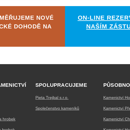
ON-LINE REZER
AMĚŘUJEME NOVÉ
NAŠÍM ZÁST
ICKÉ DOHODĚ NA
AMENICTVÍ
SPOLUPRACUJEME
PŮSOBNO
Pieta Trejbal s.r.o.
Kamenictví Ho
Společenstvo kameníků
Kamenictví Př
a hrobek
Kamenictví C
a hrobek
Kamenictví H