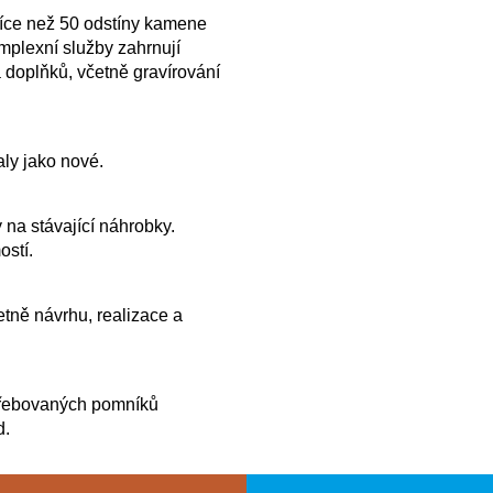
více než 50 odstíny kamene
plexní služby zahrnují
 doplňků, včetně gravírování
ly jako nové.
 na stávající náhrobky.
ostí.
tně návrhu, realizace a
řebovaných pomníků
d.