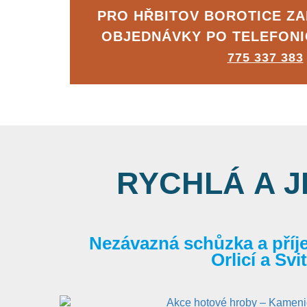
PRO HŘBITOV BOROTICE Z
OBJEDNÁVKY PO TELEFON
775 337 383
RYCHLÁ A 
Nezávazná schůzka a příj
Orlicí a Sv