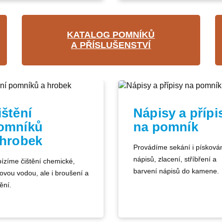
KATALOG POMNÍKŮ
A PŘÍSLUŠENSTVÍ
ištění
Nápisy a přípi
omníků
na pomník
 hrobek
Provádíme sekání i písková
nápisů, zlacení, stříbření a
ízíme čištění chemické,
barvení nápisů do kamene.
kovou vodou, ale i broušení a
ění.