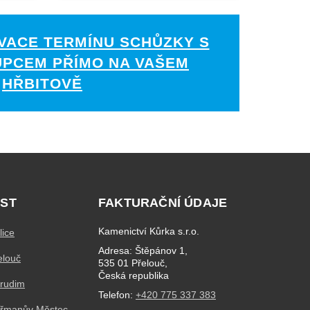
VACE TERMÍNU SCHŮZKY S
UPCEM PŘÍMO NA VAŠEM
HŘBITOVĚ
ST
FAKTURAČNÍ ÚDAJE
Kamenictví Kůrka s.r.o.
lice
Adresa: Štěpánov 1,
elouč
535 01 Přelouč,
Česká republika
hrudim
Telefon:
+420 775 337 383
eřmanův Městec