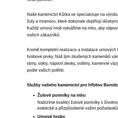
Naše kamenictví Kůrka se specializuje na výrobu
žuly a mramoru, které dokonale doplňují důstojnou
Každý urnový hrob vytváříme na míru, aby odpo
našich zákazníků.
Kromě kompletní realizace a instalace urnových
hrobové prvky. Náš tým zkušených kameníků vám 
rámy, sokly, nápisní desky, svítilny, kamenné váz
podle vašich potřeb.
Služby našeho kamenictví pro hřbitov Borotic
Žulové pomníky na míru
Nabízíme kvalitní žulové pomníky s životnost
estetické a přizpůsobené vašim požadavk
Urnové hroby