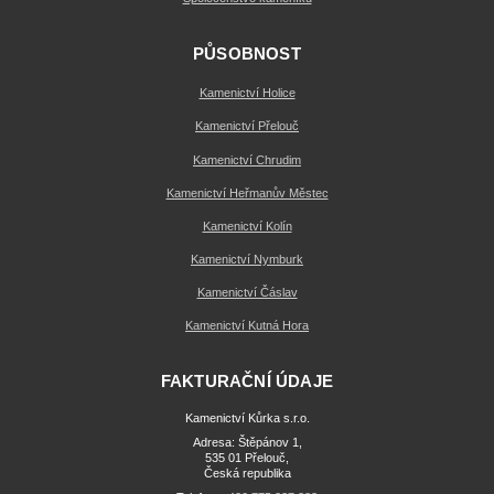
PŮSOBNOST
Kamenictví Holice
Kamenictví Přelouč
Kamenictví Chrudim
Kamenictví Heřmanův Městec
Kamenictví Kolín
Kamenictví Nymburk
Kamenictví Čáslav
Kamenictví Kutná Hora
FAKTURAČNÍ ÚDAJE
Kamenictví Kůrka s.r.o.
Adresa: Štěpánov 1,
535 01 Přelouč,
Česká republika