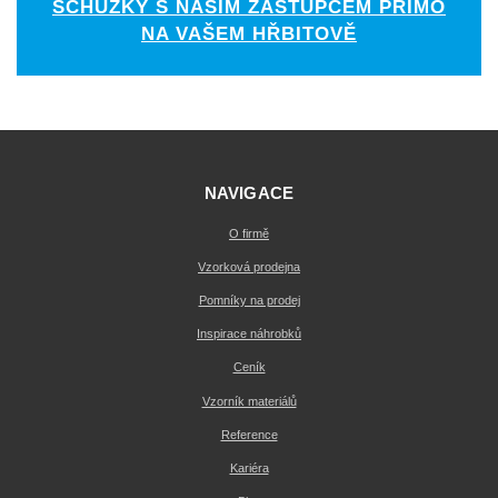
SCHŮZKY S NAŠÍM ZÁSTUPCEM PŘÍMO
NA VAŠEM HŘBITOVĚ
NAVIGACE
O firmě
Vzorková prodejna
Pomníky na prodej
Inspirace náhrobků
Ceník
Vzorník materiálů
Reference
Kariéra