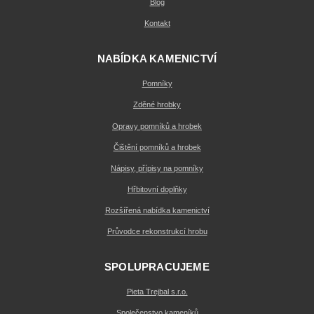
Blog
Kontakt
NABÍDKA KAMENICTVÍ
Pomníky
Zděné hrobky
Opravy pomníků a hrobek
Čištění pomníků a hrobek
Nápisy, přípisy na pomníky
Hřbitovní doplňky
Rozšířená nabídka kamenictví
Průvodce rekonstrukcí hrobu
SPOLUPRACUJEME
Pieta Trejbal s.r.o.
Společenstvo kameníků