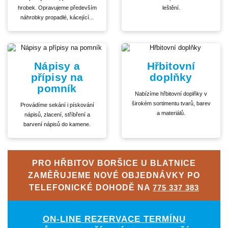
hrobek. Opravujeme především
leštění.
náhrobky propadlé, kácející...
Nápisy a
Hřbitovní
přípisy na
doplňky
pomník
Nabízíme hřbitovní doplňky v
širokém sortimentu tvarů, barev
Provádíme sekání i pískování
a materiálů.
nápisů, zlacení, stříbření a
barvení nápisů do kamene.
PRO HŘBITOV BORŠICE U BLATNICE
ZAMĚŘUJEME NOVÉ OBJEDNÁVKY PO
TELEFONICKÉ DOHODĚ NA
775 337 383
ON-LINE REZERVACE TERMÍNU