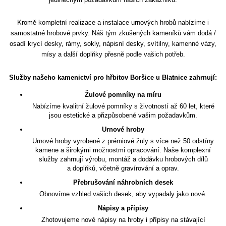
Kromě kompletní realizace a instalace urnových hrobů nabízíme i
samostatné hrobové prvky. Náš tým zkušených kameníků vám dodá /
osadí krycí desky, rámy, sokly, nápisní desky, svítilny, kamenné vázy,
mísy a další doplňky přesně podle vašich potřeb.
Služby našeho kamenictví pro hřbitov Boršice u Blatnice zahrnují:
Žulové pomníky na míru
Nabízíme kvalitní žulové pomníky s životností až 60 let, které
jsou estetické a přizpůsobené vašim požadavkům.
Urnové hroby
Urnové hroby vyrobené z prémiové žuly s více než 50 odstíny
kamene a širokými možnostmi opracování. Naše komplexní
služby zahrnují výrobu, montáž a dodávku hrobových dílů
a doplňků, včetně gravírování a oprav.
Přebrušování náhrobních desek
Obnovíme vzhled vašich desek, aby vypadaly jako nové.
Nápisy a přípisy
Zhotovujeme nové nápisy na hroby i přípisy na stávající