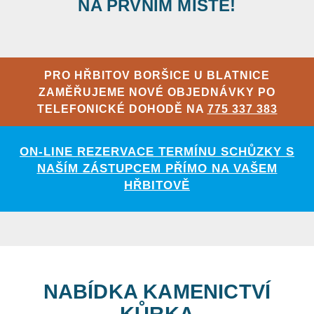
NA PRVNÍM MÍSTĚ!
PRO HŘBITOV BORŠICE U BLATNICE
ZAMĚŘUJEME NOVÉ OBJEDNÁVKY PO
TELEFONICKÉ DOHODĚ NA
775 337 383
ON-LINE REZERVACE TERMÍNU SCHŮZKY S
NAŠÍM ZÁSTUPCEM PŘÍMO NA VAŠEM
HŘBITOVĚ
NABÍDKA KAMENICTVÍ
KŮRKA