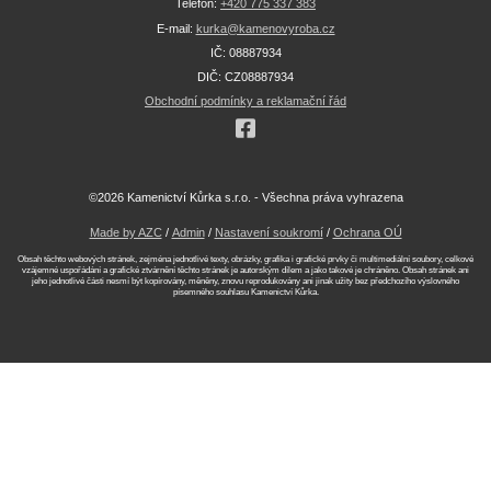
Telefon:
+420 775 337 383
E-mail:
kurka@kamenovyroba.cz
IČ: 08887934
DIČ: CZ08887934
Obchodní podmínky a reklamační řád
©2026 Kamenictví Kůrka s.r.o. - Všechna práva vyhrazena
Made by AZC
/
Admin
/
Nastavení soukromí
/
Ochrana OÚ
Obsah těchto webových stránek, zejména jednotlivé texty, obrázky, grafika i grafické prvky či multimediální soubory, celkové
vzájemné uspořádání a grafické ztvárnění těchto stránek je autorským dílem a jako takové je chráněno. Obsah stránek ani
jeho jednotlivé části nesmí být kopírovány, měněny, znovu reprodukovány ani jinak užity bez předchozího výslovného
písemného souhlasu Kamenictví Kůrka.