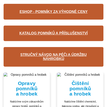
ESHOP - POMNÍKY ZA VÝHODNÉ CENY
KATALOG POMNÍKŮ A PŘÍSLUŠENSTVÍ
STRUČNÝ NÁVOD NA PÉČI A ÚDRŽBU
NÁHROBKŮ
Opravy
Čištění
pomníků
pomníků
a hrobek
a hrobek
Nabízíme svým zákazníkům
Nabízíme čištění chemické,
opravy hrobů, pomínků a
tlakovou vodou, ale i broušení a