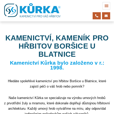
KAMENICTVÍ, KAMENÍK PRO
HŘBITOV BORŠICE U
BLATNICE
Kamenictví Kůrka bylo založeno v r.:
1998.
Hledáte spolehlivé kamenictví pro hřbitov Boršice u Blatnice, které
zajistí péči o váš hrob nebo pomník?
Naše kamenictví Kůrka se specializuje na výrobu urnových hrobů
z prvotřídní žuly a mramoru, které dokonale doplňují důstojnou hřbitovní
architekturu. Každý urnový hrob vytváříme na míru, aby odpovídal
jedinečným požadavkům našich zákazníků.