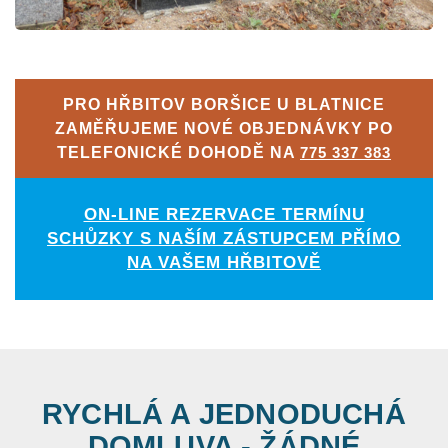
PRO HŘBITOV BORŠICE U BLATNICE
ZAMĚŘUJEME NOVÉ OBJEDNÁVKY PO
TELEFONICKÉ DOHODĚ NA
775 337 383
ON-LINE REZERVACE TERMÍNU
SCHŮZKY S NAŠÍM ZÁSTUPCEM PŘÍMO
NA VAŠEM HŘBITOVĚ
RYCHLÁ A JEDNODUCHÁ
DOMLUVA - ŽÁDNÉ