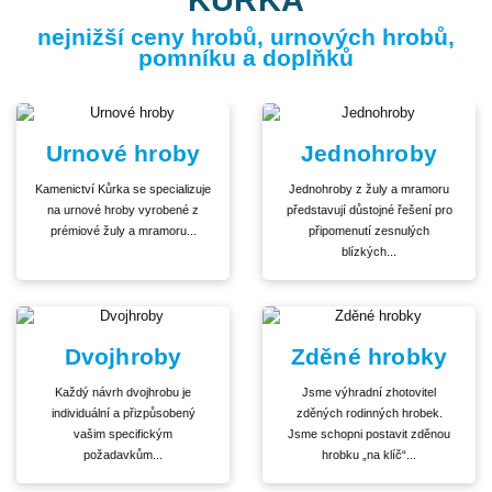
nejnižší ceny hrobů, urnových hrobů,
pomníku a doplňků
Urnové hroby
Jednohroby
Kamenictví Kůrka se specializuje
Jednohroby z žuly a mramoru
na urnové hroby vyrobené z
představují důstojné řešení pro
prémiové žuly a mramoru...
připomenutí zesnulých
blízkých...
Dvojhroby
Zděné hrobky
Každý návrh dvojhrobu je
Jsme výhradní zhotovitel
individuální a přizpůsobený
zděných rodinných hrobek.
vašim specifickým
Jsme schopni postavit zděnou
požadavkům...
hrobku „na klíč“...