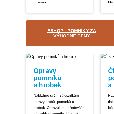
mramoru...
blíz
ESHOP - POMNÍKY ZA
VÝHODNÉ CENY
Opravy
Č
pomníků
p
a hrobek
a
Nabízíme svým zákazníkům
Nab
opravy hrobů, pomínků a
tla
hrobek. Opravujeme především
lešt
náhrobky propadlé, kácející...