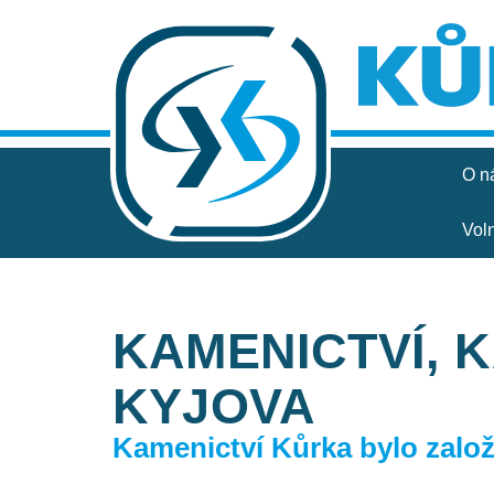
O n
Vol
KAMENICTVÍ, 
KYJOVA
Kamenictví Kůrka bylo založe