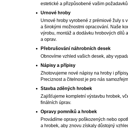
estetické a přizpůsobené vašim požadavk
Urnové hroby
Urnové hroby vyrobené z prémiové žuly s 
a širokými možnostmi opracování. Naše kom
výrobu, montáž a dodávku hrobových dílů a
a oprav.
Přebrušování náhrobních desek
Obnovíme vzhled vašich desek, aby vypada
Nápisy a přípisy
Zhotovujeme nové nápisy na hroby i přípisy
Preciznost a čitelnost je pro nás samozřejm
Stavba zděných hrobek
Zajišťujeme kompletní výstavbu hrobek, vče
finálních úprav.
Opravy pomníků a hrobek
Provádíme opravy poškozených nebo opot
a hrobek, aby znovu získaly důstojný vzhle