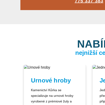
775 337 383
NABÍ
nejnižší 
Urnové hroby
J
Kamenictví Kůrka se
Jed
specializuje na urnové hroby
pře
vyrobené z prémiové žuly a
při