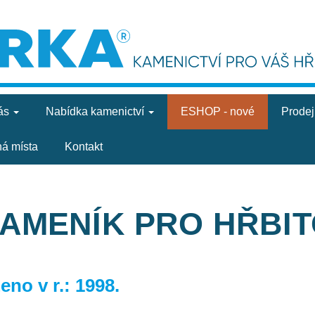
ás
Nabídka
kamenictví
ESHOP - nové
Prode
ná místa
Kontakt
KAMENÍK PRO HŘBI
no v r.: 1998.