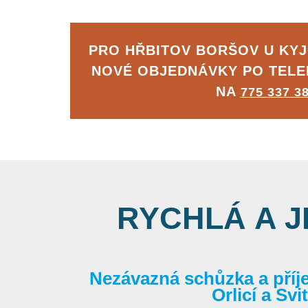
PRO HŘBITOV BORŠOV U KY
NOVÉ OBJEDNÁVKY PO TEL
NA
775 337 3
RYCHLÁ A 
Nezávazná schůzka a příj
Orlicí a Sv