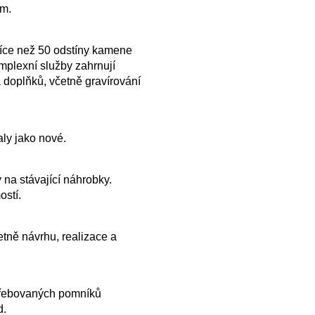
ům.
více než 50 odstíny kamene
plexní služby zahrnují
 doplňků, včetně gravírování
ly jako nové.
 na stávající náhrobky.
ostí.
tně návrhu, realizace a
řebovaných pomníků
d.