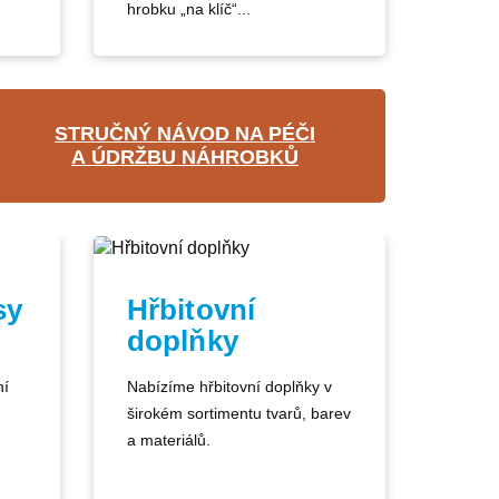
hrobku „na klíč“...
STRUČNÝ NÁVOD NA PÉČI
A ÚDRŽBU NÁHROBKŮ
sy
Hřbitovní
doplňky
ní
Nabízíme hřbitovní doplňky v
širokém sortimentu tvarů, barev
a materiálů.