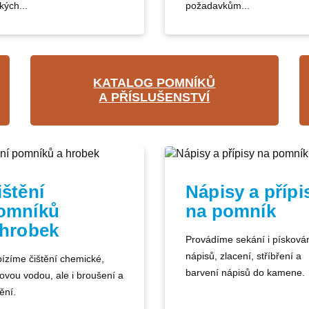
kých...
požadavkům...
KATALOG POMNÍKŮ
A PŘÍSLUŠENSTVÍ
ištění
Nápisy a přípi
omníků
na pomník
 hrobek
Provádíme sekání i písková
nápisů, zlacení, stříbření a
ízíme čištění chemické,
barvení nápisů do kamene.
kovou vodou, ale i broušení a
ění.