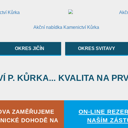
OKRES JIČÍN
OKRES SVITAVY
 P. KŮRKA... KVALITA NA PR
ON-LINE REZE
OVA ZAMĚŘUJEME
NAŠÍM ZÁST
NICKÉ DOHODĚ NA