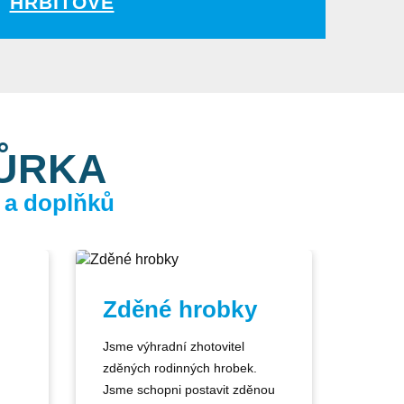
HŘBITOVĚ
KŮRKA
 a doplňků
Zděné hrobky
Jsme výhradní zhotovitel
zděných rodinných hrobek.
Jsme schopni postavit zděnou