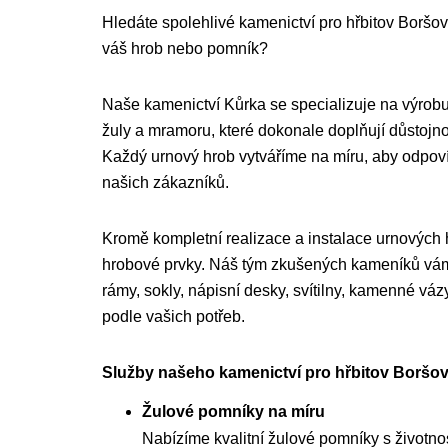
Hledáte spolehlivé kamenictví pro hřbitov Boršov 
váš hrob nebo pomník?
Naše kamenictví Kůrka se specializuje na výrobu
žuly a mramoru, které dokonale doplňují důstojnou
Každý urnový hrob vytváříme na míru, aby odpo
našich zákazníků.
Kromě kompletní realizace a instalace urnových
hrobové prvky. Náš tým zkušených kameníků vám 
rámy, sokly, nápisní desky, svítilny, kamenné váz
podle vašich potřeb.
Služby našeho kamenictví pro hřbitov Boršov
Žulové pomníky na míru
Nabízíme kvalitní žulové pomníky s životnost