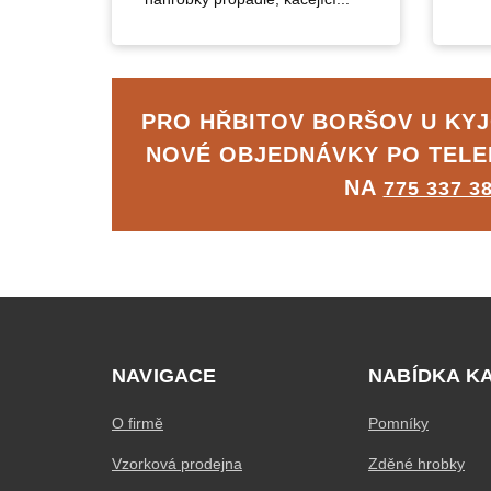
PRO HŘBITOV BORŠOV U KY
NOVÉ OBJEDNÁVKY PO TEL
NA
775 337 3
NAVIGACE
NABÍDKA K
O firmě
Pomníky
Vzorková prodejna
Zděné hrobky