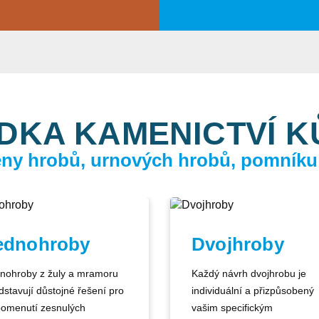
DKA KAMENICTVÍ 
ceny hrobů, urnových hrobů, pomníku
ednohroby
Dvojhroby
nohroby z žuly a mramoru
Každý návrh dvojhrobu je
dstavují důstojné řešení pro
individuální a přizpůsobený
pomenutí zesnulých
vašim specifickým