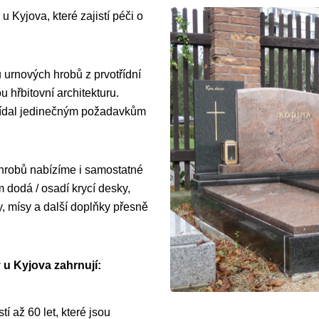
u Kyjova, které zajistí péči o
 urnových hrobů z prvotřídní
 hřbitovní architekturu.
vídal jedinečným požadavkům
 hrobů nabízíme i samostatné
dodá / osadí krycí desky,
y, mísy a další doplňky přesně
 u Kyjova zahrnují:
í až 60 let, které jsou