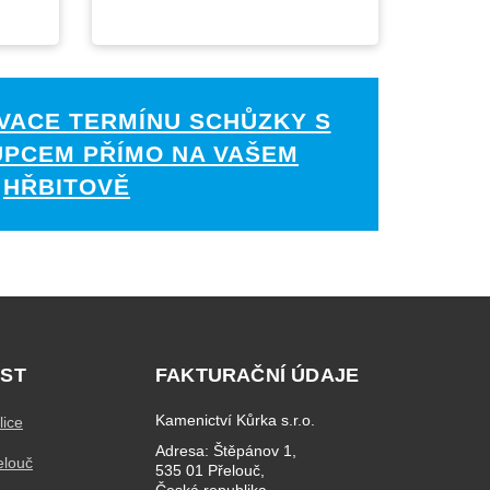
VACE TERMÍNU SCHŮZKY S
UPCEM PŘÍMO NA VAŠEM
HŘBITOVĚ
ST
FAKTURAČNÍ ÚDAJE
Kamenictví Kůrka s.r.o.
lice
Adresa: Štěpánov 1,
elouč
535 01 Přelouč,