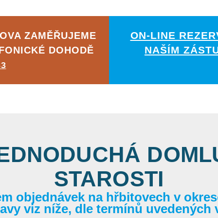
ON-LINE REZER
JOVA ZAMĚŘUJEME
NAŠÍM ZÁST
EFONICKÉ DOHODĚ
83
JEDNODUCHÁ DOMLU
STAROSTI
em objednávek na hřbitovech v okrese
itavy viz níže, dle termínů uvedených 