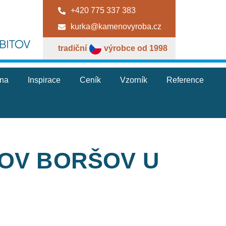
+420 775 337 383
kurka@kamenovyroba.cz
tradiční
výrobce od 1998
jna
Inspirace
Ceník
Vzorník
Reference
TOV BORŠOV U