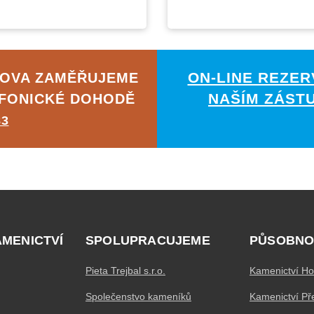
ON-LINE REZER
JOVA ZAMĚŘUJEME
NAŠÍM ZÁST
EFONICKÉ DOHODĚ
83
AMENICTVÍ
SPOLUPRACUJEME
PŮSOBNO
Pieta Trejbal s.r.o.
Kamenictví Ho
Společenstvo kameníků
Kamenictví Př