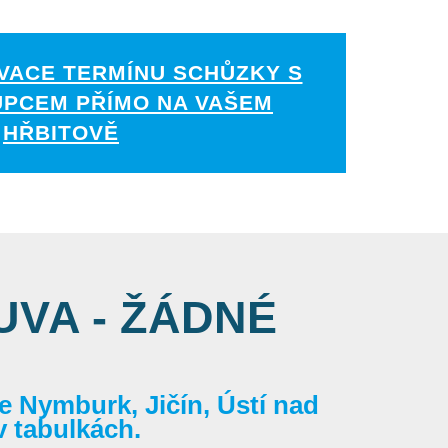
VACE TERMÍNU SCHŮZKY S
UPCEM PŘÍMO NA VAŠEM
HŘBITOVĚ
VA - ŽÁDNÉ
 Nymburk, Jičín, Ústí nad
v tabulkách.