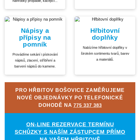
náhrobky propadlé, kácející...
Nápisy a
Hřbitovní
přípisy na
doplňky
pomník
Nabízíme hřbitovní doplňky v
širokém sortimentu tvarů, barev
Provádíme sekání i pískování
a materiálů.
nápisů, zlacení, stříbření a
barvení nápisů do kamene.
PRO HŘBITOV BOŠOVICE ZAMĚŘUJEME
NOVÉ OBJEDNÁVKY PO TELEFONICKÉ
DOHODĚ NA
775 337 383
ON-LINE REZERVACE TERMÍNU
SCHŮZKY S NAŠÍM ZÁSTUPCEM PŘÍMO
NA VAŠEM HŘBITOVĚ