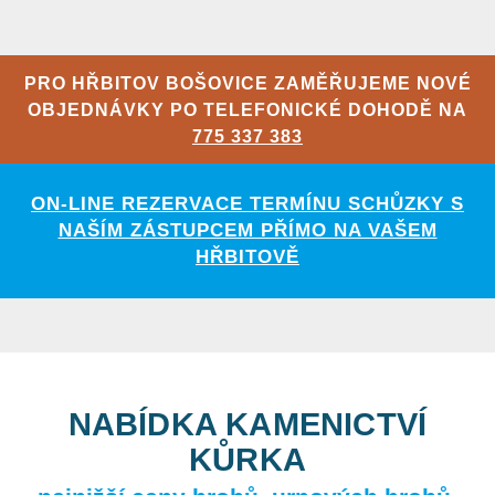
PRO HŘBITOV BOŠOVICE ZAMĚŘUJEME NOVÉ
OBJEDNÁVKY PO TELEFONICKÉ DOHODĚ NA
775 337 383
ON-LINE REZERVACE TERMÍNU SCHŮZKY S
NAŠÍM ZÁSTUPCEM PŘÍMO NA VAŠEM
HŘBITOVĚ
NABÍDKA KAMENICTVÍ
KŮRKA