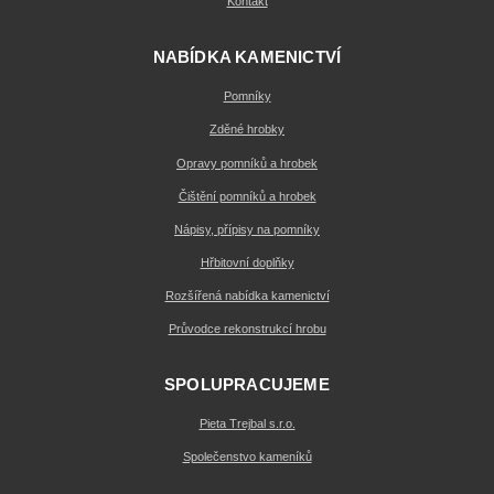
Kontakt
NABÍDKA KAMENICTVÍ
Pomníky
Zděné hrobky
Opravy pomníků a hrobek
Čištění pomníků a hrobek
Nápisy, přípisy na pomníky
Hřbitovní doplňky
Rozšířená nabídka kamenictví
Průvodce rekonstrukcí hrobu
SPOLUPRACUJEME
Pieta Trejbal s.r.o.
Společenstvo kameníků