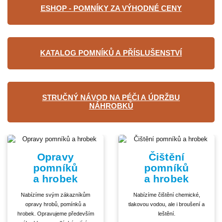
ESHOP - POMNÍKY ZA VÝHODNÉ CENY
KATALOG POMNÍKŮ A PŘÍSLUŠENSTVÍ
STRUČNÝ NÁVOD NA PÉČI A ÚDRŽBU
NÁHROBKŮ
Opravy
Čištění
pomníků
pomníků
a hrobek
a hrobek
Nabízíme svým zákazníkům
Nabízíme čištění chemické,
opravy hrobů, pomínků a
tlakovou vodou, ale i broušení a
hrobek. Opravujeme především
leštění.