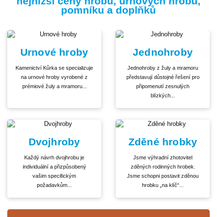
nejnižší ceny hrobů, urnových hrobů,
pomníku a doplňků
Urnové hroby
Jednohroby
Kamenictví Kůrka se specializuje
Jednohroby z žuly a mramoru
na urnové hroby vyrobené z
představují důstojné řešení pro
prémiové žuly a mramoru...
připomenutí zesnulých
blízkých...
Dvojhroby
Zděné hrobky
Každý návrh dvojhrobu je
Jsme výhradní zhotovitel
individuální a přizpůsobený
zděných rodinných hrobek.
vašim specifickým
Jsme schopni postavit zděnou
požadavkům...
hrobku „na klíč“...