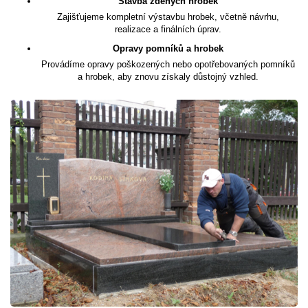
Stavba zděných hrobek
Zajišťujeme kompletní výstavbu hrobek, včetně návrhu,
realizace a finálních úprav.
Opravy pomníků a hrobek
Provádíme opravy poškozených nebo opotřebovaných pomníků
a hrobek, aby znovu získaly důstojný vzhled.