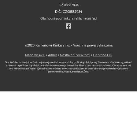
IČ: 08887934
DIČ: CZ08887934
Obchodní podmínky a reklamační řád
©2026 Kamenictví Kůrka s.r.o. - Všechna práva vyhrazena
Made by AZC
/
Admin
/
Nastavení soukromí
/
Ochrana OÚ
Obsah těchto webových stránek, zejména jednotlivé texty, obrázky, grafika i grafické prvky či multimediální soubory, celkové
vzájemné uspořádání a grafické ztvárnění těchto stránek je autorským dílem a jako takové je chráněno. Obsah stránek ani
jeho jednotlivé části nesmí být kopírovány, měněny, znovu reprodukovány ani jinak užity bez předchozího výslovného
písemného souhlasu Kamenictví Kůrka.