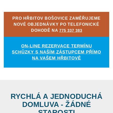
PRO HŘBITOV BOŠOVICE ZAMĚŘUJEME
NOVÉ OBJEDNÁVKY PO TELEFONICKÉ
DOHODĚ NA
775 337 383
ON-LINE REZERVACE TERMÍNU
SCHŮZKY S NAŠÍM ZÁSTUPCEM PŘÍMO
NA VAŠEM HŘBITOVĚ
RYCHLÁ A JEDNODUCHÁ
DOMLUVA - ŽÁDNÉ
STAROSTI