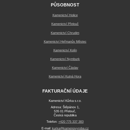
PŮSOBNOST
Kamenictví Holice
Kamenictví Přelouč
Kamenictví Chrudim
Kamenictví Heřmanův Městec
Kamenictví Kolín
Kamenictví Nymburk
Kamenictví Čáslav
Kamenictví Kutná Hora
FAKTURAČNÍ ÚDAJE
Kamenictví Kůrka s.r.o.
Adresa: Štěpánov 1,
535 01 Přelouč,
Česká republika
Telefon:
+420 775 337 383
E-mail:
kurka@kamenovyroba.cz