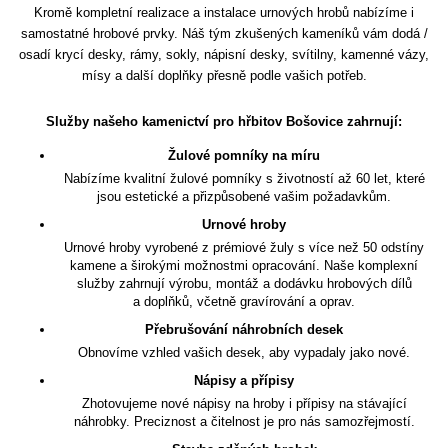
Kromě kompletní realizace a instalace urnových hrobů nabízíme i
samostatné hrobové prvky. Náš tým zkušených kameníků vám dodá /
osadí krycí desky, rámy, sokly, nápisní desky, svítilny, kamenné vázy,
mísy a další doplňky přesně podle vašich potřeb.
Služby našeho kamenictví pro hřbitov Bošovice zahrnují:
Žulové pomníky na míru
Nabízíme kvalitní žulové pomníky s životností až 60 let, které
jsou estetické a přizpůsobené vašim požadavkům.
Urnové hroby
Urnové hroby vyrobené z prémiové žuly s více než 50 odstíny
kamene a širokými možnostmi opracování. Naše komplexní
služby zahrnují výrobu, montáž a dodávku hrobových dílů
a doplňků, včetně gravírování a oprav.
Přebrušování náhrobních desek
Obnovíme vzhled vašich desek, aby vypadaly jako nové.
Nápisy a přípisy
Zhotovujeme nové nápisy na hroby i přípisy na stávající
náhrobky. Preciznost a čitelnost je pro nás samozřejmostí.