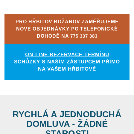
PRO HŘBITOV BOŽANOV ZAMĚŘUJEME
NOVÉ OBJEDNÁVKY PO TELEFONICKÉ
DOHODĚ NA
775 337 383
ON-LINE REZERVACE TERMÍNU
SCHŮZKY S NAŠÍM ZÁSTUPCEM PŘÍMO
NA VAŠEM HŘBITOVĚ
RYCHLÁ A JEDNODUCHÁ
DOMLUVA - ŽÁDNÉ
STAROSTI