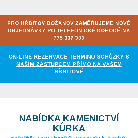
PRO HŘBITOV BOŽANOV ZAMĚŘUJEME NOVÉ
OBJEDNÁVKY PO TELEFONICKÉ DOHODĚ NA
775 337 383
ON-LINE REZERVACE TERMÍNU SCHŮZKY S
NAŠÍM ZÁSTUPCEM PŘÍMO NA VAŠEM
HŘBITOVĚ
NABÍDKA KAMENICTVÍ
KŮRKA