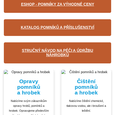
ESHOP - POMNÍKY ZA VÝHODNÉ CENY
KATALOG POMNÍKŮ A PŘÍSLUŠENSTVÍ
STRUČNÝ NÁVOD NA PÉČI A ÚDRŽBU
NÁHROBKŮ
Opravy
Čištění
pomníků
pomníků
a hrobek
a hrobek
Nabízíme svým zákazníkům
Nabízíme čištění chemické,
opravy hrobů, pomínků a
tlakovou vodou, ale i broušení a
hrobek. Opravujeme především
leštění.