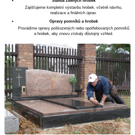
Stavba zděných hrobek
Zajišťujeme kompletní výstavbu hrobek, včetně návrhu,
realizace a finálních úprav.
Opravy pomníků a hrobek
Provádíme opravy poškozených nebo opotřebovaných pomníků
a hrobek, aby znovu získaly důstojný vzhled.