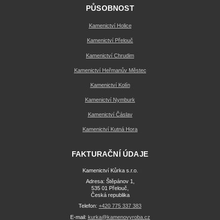
PŮSOBNOST
Kamenictví Holice
Kamenictví Přelouč
Kamenictví Chrudim
Kamenictví Heřmanův Městec
Kamenictví Kolín
Kamenictví Nymburk
Kamenictví Čáslav
Kamenictví Kutná Hora
FAKTURAČNÍ ÚDAJE
Kamenictví Kůrka s.r.o.
Adresa: Štěpánov 1,
535 01 Přelouč,
Česká republika
Telefon:
+420 775 337 383
E-mail:
kurka@kamenovyroba.cz