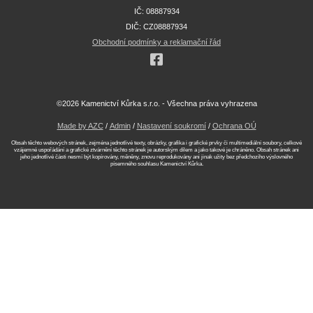
IČ: 08887934
DIČ: CZ08887934
Obchodní podmínky a reklamační řád
©2026 Kamenictví Kůrka s.r.o. - Všechna práva vyhrazena
Made by AZC
/
Admin
/
Nastavení soukromí
/
Ochrana OÚ
Obsah těchto webových stránek, zejména jednotlivé texty, obrázky, grafika i grafické prvky či multimediální soubory, celkové
vzájemné uspořádání a grafické ztvárnění těchto stránek je autorským dílem a jako takové je chráněno. Obsah stránek ani
jeho jednotlivé části nesmí být kopírovány, měněny, znovu reprodukovány ani jinak užity bez předchozího výslovného
písemného souhlasu Kamenictví Kůrka.