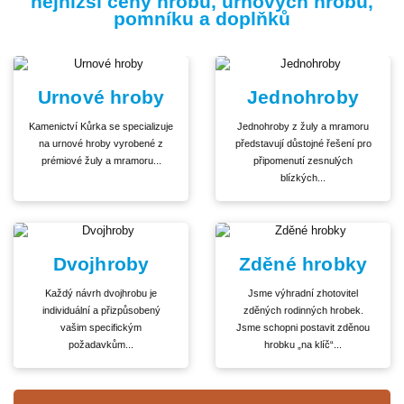
nejnižší ceny hrobů, urnových hrobů,
pomníku a doplňků
Urnové hroby
Jednohroby
Kamenictví Kůrka se specializuje
Jednohroby z žuly a mramoru
na urnové hroby vyrobené z
představují důstojné řešení pro
prémiové žuly a mramoru...
připomenutí zesnulých
blízkých...
Dvojhroby
Zděné hrobky
Každý návrh dvojhrobu je
Jsme výhradní zhotovitel
individuální a přizpůsobený
zděných rodinných hrobek.
vašim specifickým
Jsme schopni postavit zděnou
požadavkům...
hrobku „na klíč“...