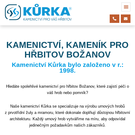
KAMENICTVÍ, KAMENÍK PRO
HŘBITOV BOŽANOV
Kamenictví Kůrka bylo založeno v r.:
1998.
Hledáte spolehlivé kamenictví pro hřbitov Božanov, které zajistí péči o
váš hrob nebo pomník?
Naše kamenictví Kůrka se specializuje na výrobu urnových hrobů
z prvotřídní žuly a mramoru, které dokonale doplňují důstojnou hřbitovní
architekturu. Každý urnový hrob vytváříme na míru, aby odpovídal
jedinečným požadavkům našich zákazníků.