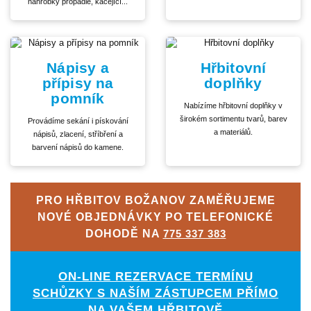
náhrobky propadlé, kácející...
Nápisy a
Hřbitovní
přípisy na
doplňky
pomník
Nabízíme hřbitovní doplňky v
širokém sortimentu tvarů, barev
Provádíme sekání i pískování
a materiálů.
nápisů, zlacení, stříbření a
barvení nápisů do kamene.
PRO HŘBITOV BOŽANOV ZAMĚŘUJEME
NOVÉ OBJEDNÁVKY PO TELEFONICKÉ
DOHODĚ NA
775 337 383
ON-LINE REZERVACE TERMÍNU
SCHŮZKY S NAŠÍM ZÁSTUPCEM PŘÍMO
NA VAŠEM HŘBITOVĚ