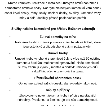
Kromě kompletní realizace a instalace urnových hrobů nabízíme i
samostatné hrobové prvky. Náš tým zkušených kameníků vám dodá /
osadí krycí desky, rámy, sokly, nápisní desky, svítilny, kamenné vázy,
mísy a další doplňky přesně podle vašich potřeb.
Služby našeho kamenictví pro hřbitov Božanov zahrnují:
Žulové pomníky na míru
Nabízíme kvalitní žulové pomníky s životností až 60 let, které
jsou estetické a přizpůsobené vašim požadavkům.
Urnové hroby
Urnové hroby vyrobené z prémiové žuly s více než 50 odstíny
kamene a širokými možnostmi opracování. Naše komplexní
služby zahrnují výrobu, montáž a dodávku hrobových dílů
a doplňků, včetně gravírování a oprav.
Přebrušování náhrobních desek
Obnovíme vzhled vašich desek, aby vypadaly jako nové.
Nápisy a přípisy
Zhotovujeme nové nápisy na hroby i přípisy na stávající
náhrobky. Preciznost a čitelnost je pro nás samozřejmostí.