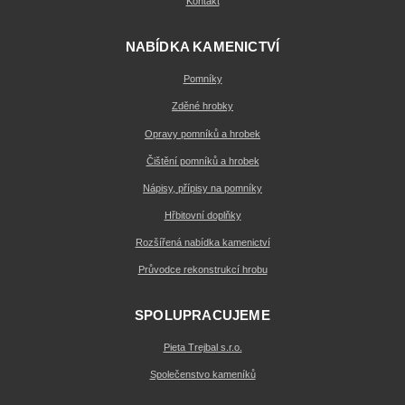
Kontakt
NABÍDKA KAMENICTVÍ
Pomníky
Zděné hrobky
Opravy pomníků a hrobek
Čištění pomníků a hrobek
Nápisy, přípisy na pomníky
Hřbitovní doplňky
Rozšířená nabídka kamenictví
Průvodce rekonstrukcí hrobu
SPOLUPRACUJEME
Pieta Trejbal s.r.o.
Společenstvo kameníků