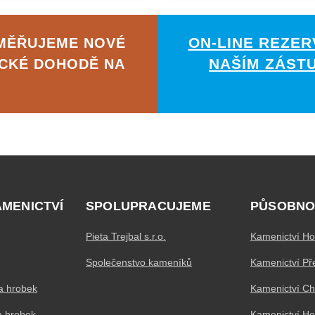
ON-LINE REZER
AMĚŘUJEME NOVÉ
NAŠÍM ZÁST
ICKÉ DOHODĚ NA
AMENICTVÍ
SPOLUPRACUJEME
PŮSOBNO
Pieta Trejbal s.r.o.
Kamenictví Ho
Společenstvo kameníků
Kamenictví Př
a hrobek
Kamenictví C
a hrobek
Kamenictví H