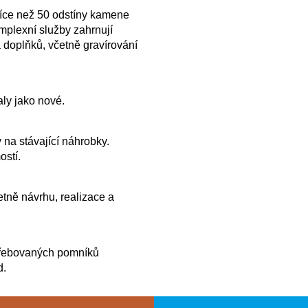
více než 50 odstíny kamene
plexní služby zahrnují
 doplňků, včetně gravírování
ly jako nové.
 na stávající náhrobky.
ostí.
tně návrhu, realizace a
řebovaných pomníků
d.