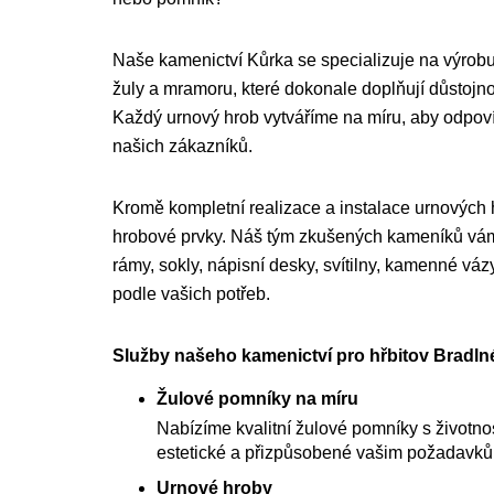
Naše kamenictví Kůrka se specializuje na výrobu
žuly a mramoru, které dokonale doplňují důstojnou
Každý urnový hrob vytváříme na míru, aby odpo
našich zákazníků.
Kromě kompletní realizace a instalace urnových
hrobové prvky. Náš tým zkušených kameníků vám 
rámy, sokly, nápisní desky, svítilny, kamenné váz
podle vašich potřeb.
Služby našeho kamenictví pro hřbitov Bradlné
Žulové pomníky na míru
Nabízíme kvalitní žulové pomníky s životnost
estetické a přizpůsobené vašim požadavk
Urnové hroby