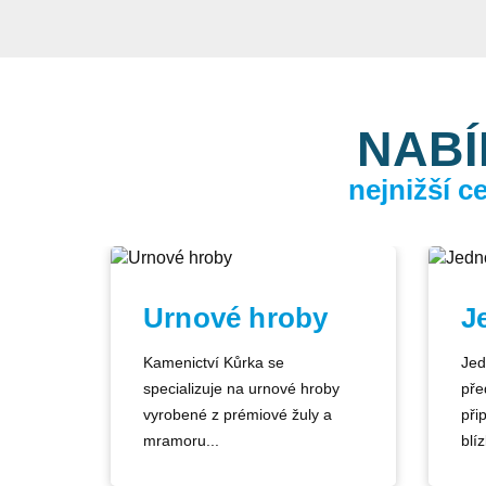
NABÍ
nejnižší 
Urnové hroby
J
Kamenictví Kůrka se
Jed
specializuje na urnové hroby
pře
vyrobené z prémiové žuly a
při
mramoru...
blíz