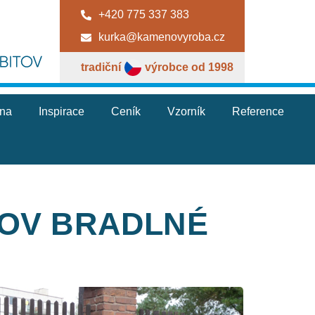
+420 775 337 383
kurka@kamenovyroba.cz
tradiční
výrobce od 1998
jna
Inspirace
Ceník
Vzorník
Reference
TOV BRADLNÉ