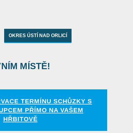
OKRES ÚSTÍ NAD ORLICÍ
VNÍM MÍSTĚ!
RVACE TERMÍNU SCHŮZKY S
UPCEM PŘÍMO NA VAŠEM
HŘBITOVĚ