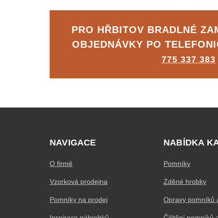
PRO HŘBITOV BRADLNÉ Z
OBJEDNÁVKY PO TELEFON
775 337 383
NAVIGACE
NABÍDKA K
O firmě
Pomníky
Vzorková prodejna
Zděné hrobky
Pomníky na prodej
Opravy pomníků 
Inspirace náhrobků
Čištění pomníků 