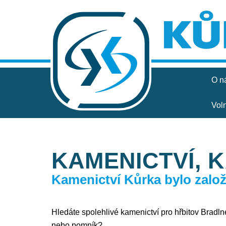
O n
Vol
KAMENICTVÍ, 
Kamenictví Kůrka bylo založe
Hledáte spolehlivé kamenictví pro hřbitov Bradlné,
nebo pomník?