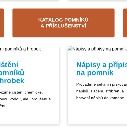
KATALOG POMNÍKŮ
A PŘÍSLUŠENSTVÍ
ištění
Nápisy a přípi
omníků
na pomník
 hrobek
Provádíme sekání i písková
nápisů, zlacení, stříbření a
ízíme čištění chemické,
barvení nápisů do kamene.
kovou vodou, ale i broušení a
ění.