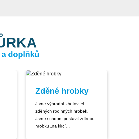
KŮRKA
 a doplňků
Zděné hrobky
Jsme výhradní zhotovitel
zděných rodinných hrobek.
Jsme schopni postavit zděnou
hrobku „na klíč“...