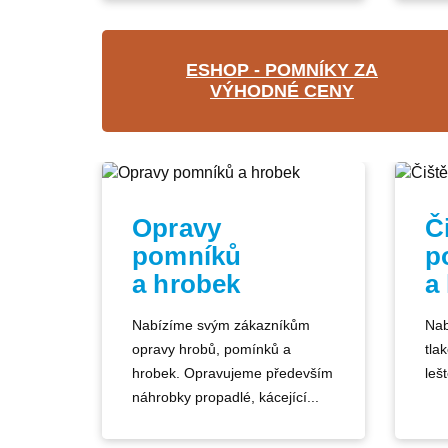
ESHOP - POMNÍKY ZA
VÝHODNÉ CENY
Opravy
Č
pomníků
p
a hrobek
a
Nabízíme svým zákazníkům
Nab
opravy hrobů, pomínků a
tla
hrobek. Opravujeme především
lešt
náhrobky propadlé, kácející...