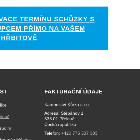
VACE TERMÍNU SCHŮZKY S
UPCEM PŘÍMO NA VAŠEM
HŘBITOVĚ
ST
FAKTURAČNÍ ÚDAJE
Kamenictví Kůrka s.r.o.
lice
Adresa: Štěpánov 1,
elouč
535 01 Přelouč,
Česká republika
hrudim
Telefon:
+420 775 337 383
eřmanův Městec