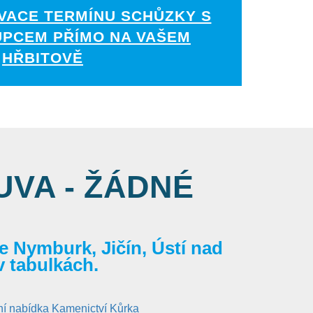
VACE TERMÍNU SCHŮZKY S
UPCEM PŘÍMO NA VAŠEM
HŘBITOVĚ
VA - ŽÁDNÉ
 Nymburk, Jičín, Ústí nad
v tabulkách.