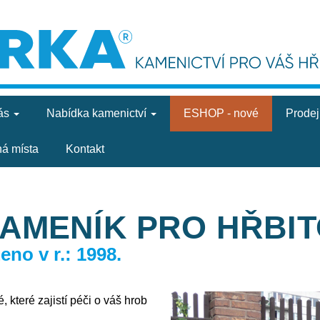
ás
Nabídka
kamenictví
ESHOP - nové
Prode
ná místa
Kontakt
KAMENÍK PRO HŘBI
no v r.: 1998.
 které zajistí péči o váš hrob