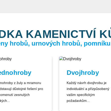
DKA KAMENICTVÍ 
ceny hrobů, urnových hrobů, pomníku
ednohroby
Dvojhroby
nohroby z žuly a mramoru
Každý návrh dvojhrobu je
dstavují důstojné řešení pro
individuální a přizpůsobený
pomenutí zesnulých
vašim specifickým
kých...
požadavkům...