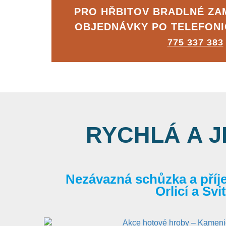
PRO HŘBITOV BRADLNÉ Z
OBJEDNÁVKY PO TELEFON
775 337 383
RYCHLÁ A 
Nezávazná schůzka a příj
Orlicí a Sv