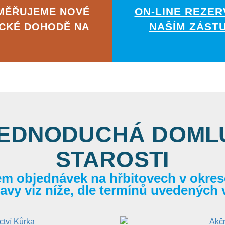
ON-LINE REZER
AMĚŘUJEME NOVÉ
NAŠÍM ZÁST
ICKÉ DOHODĚ NA
JEDNODUCHÁ DOMLU
STAROSTI
em objednávek na hřbitovech v okrese
itavy viz níže, dle termínů uvedených 