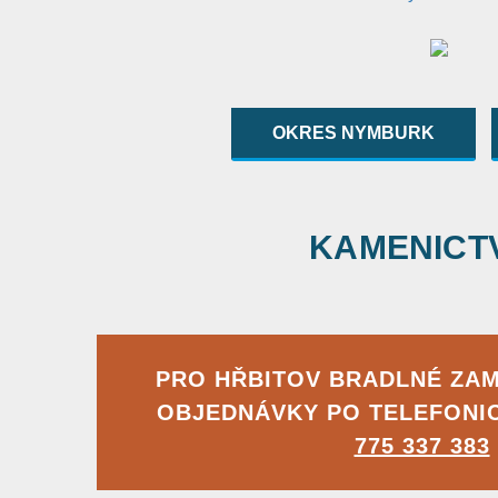
OKRES NYMBURK
KAMENICTVÍ
PRO HŘBITOV BRADLNÉ ZA
OBJEDNÁVKY PO TELEFONI
775 337 383