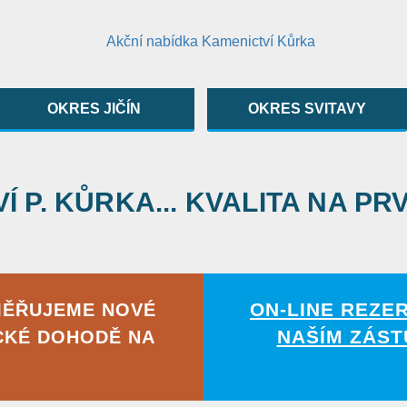
OKRES JIČÍN
OKRES SVITAVY
 P. KŮRKA... KVALITA NA PR
ON-LINE REZE
MĚŘUJEME NOVÉ
NAŠÍM ZÁST
CKÉ DOHODĚ NA