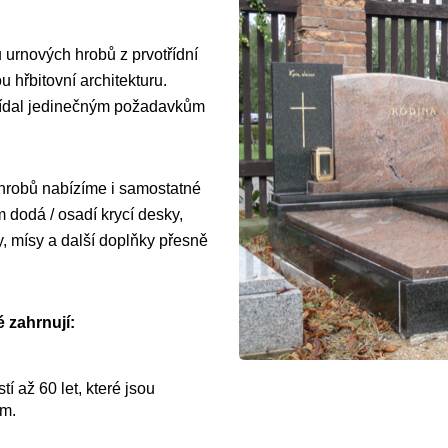
 urnových hrobů z prvotřídní
 hřbitovní architekturu.
vídal jedinečným požadavkům
 hrobů nabízíme i samostatné
dodá / osadí krycí desky,
y, mísy a další doplňky přesně
 zahrnují:
í až 60 let, které jsou
ům.