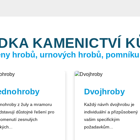
DKA KAMENICTVÍ 
ceny hrobů, urnových hrobů, pomníku
ednohroby
Dvojhroby
nohroby z žuly a mramoru
Každý návrh dvojhrobu je
dstavují důstojné řešení pro
individuální a přizpůsobený
pomenutí zesnulých
vašim specifickým
kých...
požadavkům...