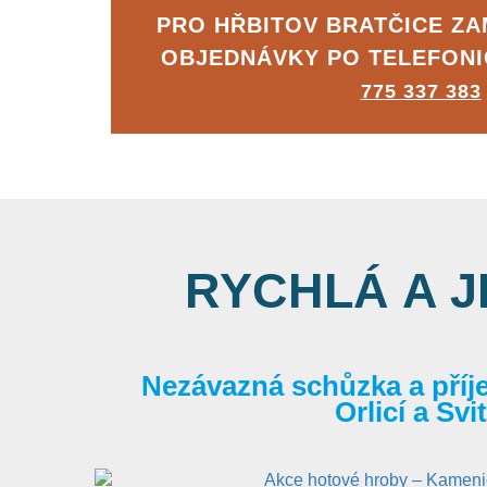
PRO HŘBITOV BRATČICE Z
OBJEDNÁVKY PO TELEFON
775 337 383
RYCHLÁ A 
Nezávazná schůzka a příj
Orlicí a Sv