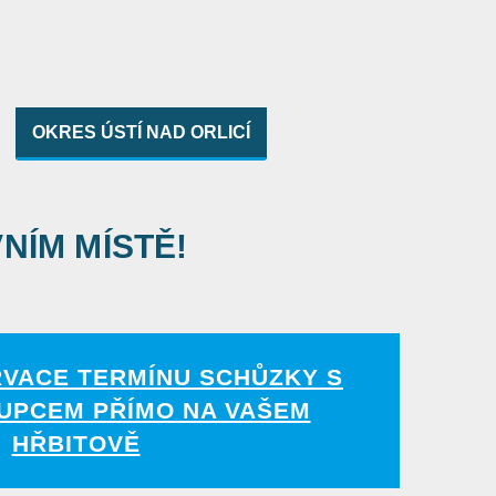
OKRES ÚSTÍ NAD ORLICÍ
VNÍM MÍSTĚ!
RVACE TERMÍNU SCHŮZKY S
UPCEM PŘÍMO NA VAŠEM
HŘBITOVĚ