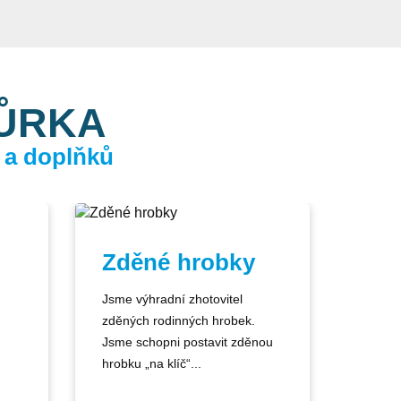
KŮRKA
 a doplňků
Zděné hrobky
Jsme výhradní zhotovitel
zděných rodinných hrobek.
Jsme schopni postavit zděnou
hrobku „na klíč“...