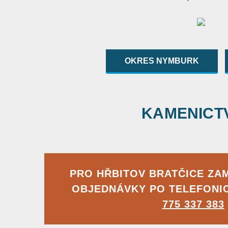
OKRES NYMBURK
KAMENICTVÍ
PRO HŘBITOV BRATČICE ZA
OBJEDNÁVKY PO TELEFONI
775 337 383