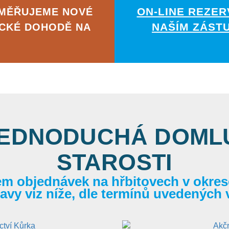
ON-LINE REZER
AMĚŘUJEME NOVÉ
NAŠÍM ZÁST
ICKÉ DOHODĚ NA
JEDNODUCHÁ DOMLU
STAROSTI
em objednávek na hřbitovech v okrese
itavy viz níže, dle termínů uvedených 