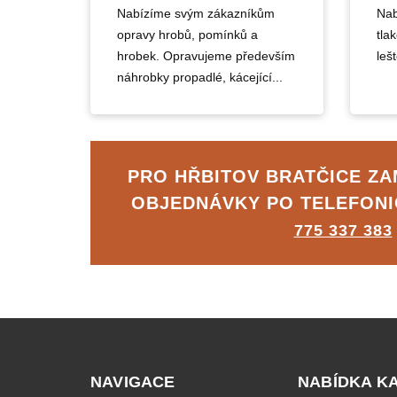
Nabízíme svým zákazníkům
Nab
opravy hrobů, pomínků a
tla
hrobek. Opravujeme především
lešt
náhrobky propadlé, kácející...
PRO HŘBITOV BRATČICE Z
OBJEDNÁVKY PO TELEFON
775 337 383
NAVIGACE
NABÍDKA K