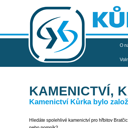
O n
Vol
KAMENICTVÍ, 
Kamenictví Kůrka bylo založe
Hledáte spolehlivé kamenictví pro hřbitov Bratčice
nebo pomník?