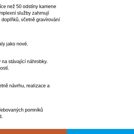
více než 50 odstíny kamene
plexní služby zahrnují
 doplňků, včetně gravírování
ly jako nové.
 na stávající náhrobky.
ostí.
tně návrhu, realizace a
řebovaných pomníků
d.