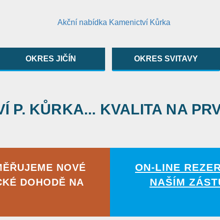
OKRES JIČÍN
OKRES SVITAVY
 P. KŮRKA... KVALITA NA PR
ON-LINE REZE
MĚŘUJEME NOVÉ
NAŠÍM ZÁST
CKÉ DOHODĚ NA