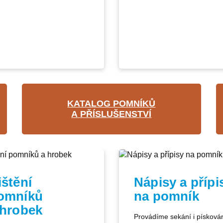
KATALOG POMNÍKŮ
A PŘÍSLUŠENSTVÍ
ištění
Nápisy a přípi
omníků
na pomník
 hrobek
Provádíme sekání i písková