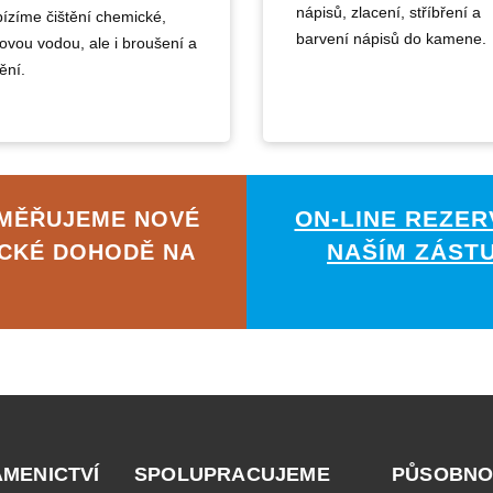
nápisů, zlacení, stříbření a
ízíme čištění chemické,
barvení nápisů do kamene.
kovou vodou, ale i broušení a
ění.
ON-LINE REZER
AMĚŘUJEME NOVÉ
NAŠÍM ZÁST
ICKÉ DOHODĚ NA
AMENICTVÍ
SPOLUPRACUJEME
PŮSOBNO