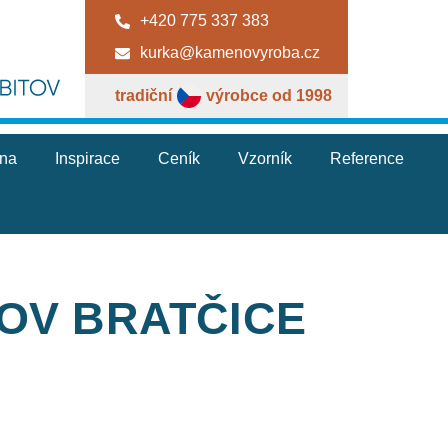
+420 775 337 383
kurka@kamenovyroba.cz
tradiční
výrobce od 1998
jna
Inspirace
Ceník
Vzorník
Reference
TOV BRATČICE