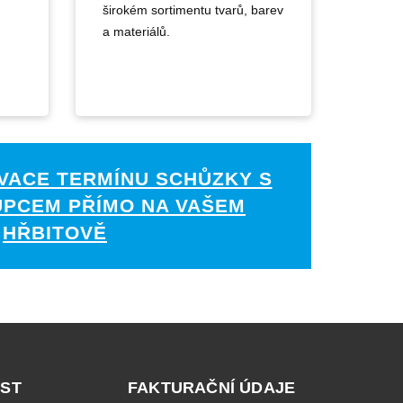
širokém sortimentu tvarů, barev
a materiálů.
VACE TERMÍNU SCHŮZKY S
UPCEM PŘÍMO NA VAŠEM
HŘBITOVĚ
ST
FAKTURAČNÍ ÚDAJE