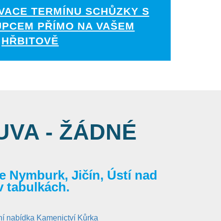
VACE TERMÍNU SCHŮZKY S
UPCEM PŘÍMO NA VAŠEM
HŘBITOVĚ
VA - ŽÁDNÉ
 Nymburk, Jičín, Ústí nad
v tabulkách.