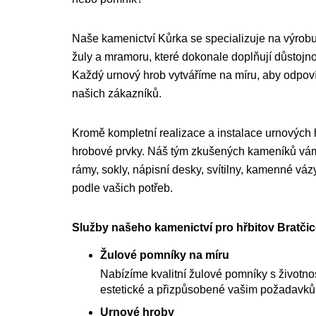
Naše kamenictví Kůrka se specializuje na výrobu
žuly a mramoru, které dokonale doplňují důstojnou
Každý urnový hrob vytváříme na míru, aby odpo
našich zákazníků.
Kromě kompletní realizace a instalace urnových
hrobové prvky. Náš tým zkušených kameníků vám 
rámy, sokly, nápisní desky, svítilny, kamenné váz
podle vašich potřeb.
Služby našeho kamenictví pro hřbitov Bratčic
Žulové pomníky na míru
Nabízíme kvalitní žulové pomníky s životnost
estetické a přizpůsobené vašim požadavk
Urnové hroby