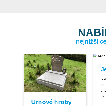
NABÍ
nejnižší 
J
Jed
pře
při
blíz
Urnové hroby