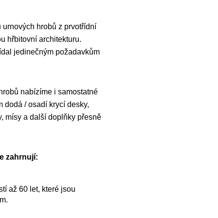
 urnových hrobů z prvotřídní
 hřbitovní architekturu.
vídal jedinečným požadavkům
 hrobů nabízíme i samostatné
dodá / osadí krycí desky,
y, mísy a další doplňky přesně
e zahrnují:
í až 60 let, které jsou
ům.