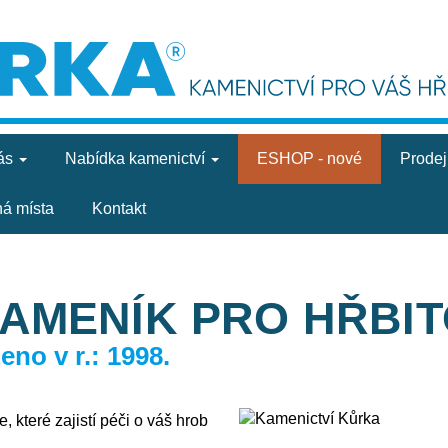
ás
Nabídka
kamenictví
ESHOP - nové
Prode
ná místa
Kontakt
KAMENÍK PRO HŘBI
no v r.: 1998.
, které zajistí péči o váš hrob