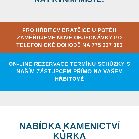
PRO HŘBITOV BRATČICE U POTĚH
ZAMĚŘUJEME NOVÉ OBJEDNÁVKY PO
TELEFONICKÉ DOHODĚ NA
775 337 383
ON-LINE REZERVACE TERMÍNU SCHŮZKY S
NAŠÍM ZÁSTUPCEM PŘÍMO NA VAŠEM
HŘBITOVĚ
NABÍDKA KAMENICTVÍ
KŮRKA