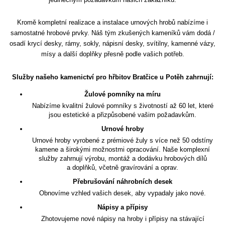
Kromě kompletní realizace a instalace urnových hrobů nabízíme i
samostatné hrobové prvky. Náš tým zkušených kameníků vám dodá /
osadí krycí desky, rámy, sokly, nápisní desky, svítilny, kamenné vázy,
mísy a další doplňky přesně podle vašich potřeb.
Služby našeho kamenictví pro hřbitov Bratčice u Potěh zahrnují:
Žulové pomníky na míru
Nabízíme kvalitní žulové pomníky s životností až 60 let, které
jsou estetické a přizpůsobené vašim požadavkům.
Urnové hroby
Urnové hroby vyrobené z prémiové žuly s více než 50 odstíny
kamene a širokými možnostmi opracování. Naše komplexní
služby zahrnují výrobu, montáž a dodávku hrobových dílů
a doplňků, včetně gravírování a oprav.
Přebrušování náhrobních desek
Obnovíme vzhled vašich desek, aby vypadaly jako nové.
Nápisy a přípisy
Zhotovujeme nové nápisy na hroby i přípisy na stávající