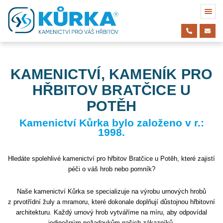
KAMENICTVÍ, KAMENÍK PRO
HŘBITOV BRATČICE U
POTĚH
Kamenictví Kůrka bylo založeno v r.:
1998.
Hledáte spolehlivé kamenictví pro hřbitov Bratčice u Potěh, které zajistí
péči o váš hrob nebo pomník?
Naše kamenictví Kůrka se specializuje na výrobu urnových hrobů
z prvotřídní žuly a mramoru, které dokonale doplňují důstojnou hřbitovní
architekturu. Každý urnový hrob vytváříme na míru, aby odpovídal
jedinečným požadavkům našich zákazníků.