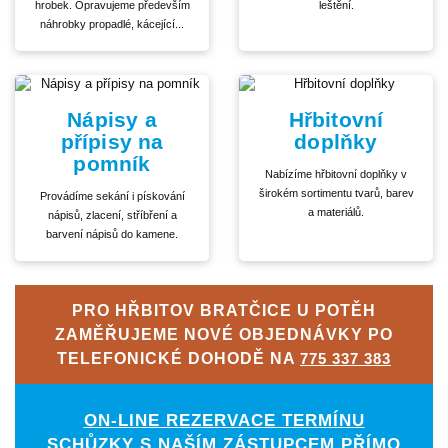
hrobek. Opravujeme především
leštění.
náhrobky propadlé, kácející...
Nápisy a
Hřbitovní
přípisy na
doplňky
pomník
Nabízíme hřbitovní doplňky v
širokém sortimentu tvarů, barev
Provádíme sekání i pískování
a materiálů.
nápisů, zlacení, stříbření a
barvení nápisů do kamene.
PRO HŘBITOV BRATČICE U POTĚH
ZAMĚŘUJEME NOVÉ OBJEDNÁVKY PO
TELEFONICKÉ DOHODĚ NA
775 337 383
ON-LINE REZERVACE TERMÍNU
SCHŮZKY S NAŠÍM ZÁSTUPCEM PŘÍMO