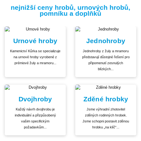
nejnižší ceny hrobů, urnových hrobů,
pomníku a doplňků
Urnové hroby
Jednohroby
Kamenictví Kůrka se specializuje
Jednohroby z žuly a mramoru
na urnové hroby vyrobené z
představují důstojné řešení pro
prémiové žuly a mramoru...
připomenutí zesnulých
blízkých...
Dvojhroby
Zděné hrobky
Každý návrh dvojhrobu je
Jsme výhradní zhotovitel
individuální a přizpůsobený
zděných rodinných hrobek.
vašim specifickým
Jsme schopni postavit zděnou
požadavkům...
hrobku „na klíč“...