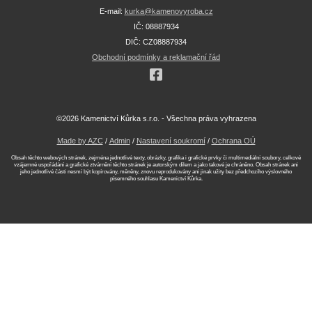
E-mail:
kurka@kamenovyroba.cz
IČ: 08887934
DIČ: CZ08887934
Obchodní podmínky a reklamační řád
©2026 Kamenictví Kůrka s.r.o. - Všechna práva vyhrazena
Made by AZC
/
Admin
/
Nastavení soukromí
/
Ochrana OÚ
Obsah těchto webových stránek, zejména jednotlivé texty, obrázky, grafika i grafické prvky či multimediální soubory, celkové
vzájemné uspořádání a grafické ztvárnění těchto stránek je autorským dílem a jako takové je chráněno. Obsah stránek ani
jeho jednotlivé části nesmí být kopírovány, měněny, znovu reprodukovány ani jinak užity bez předchozího výslovného
písemného souhlasu Kamenictví Kůrka.