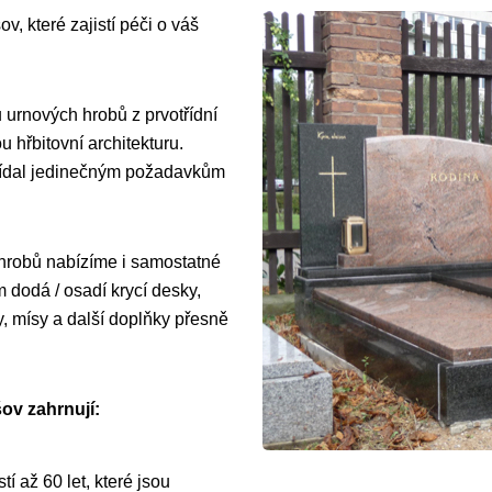
v, které zajistí péči o váš
 urnových hrobů z prvotřídní
 hřbitovní architekturu.
vídal jedinečným požadavkům
 hrobů nabízíme i samostatné
dodá / osadí krycí desky,
y, mísy a další doplňky přesně
ov zahrnují:
í až 60 let, které jsou