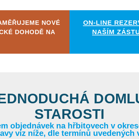
ON-LINE REZER
ZAMĚŘUJEME NOVÉ
NAŠÍM ZÁST
ICKÉ DOHODĚ NA
JEDNODUCHÁ DOMLU
STAROSTI
em objednávek na hřbitovech v okrese
itavy viz níže, dle termínů uvedených 