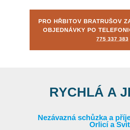
PRO HŘBITOV BRATRUŠOV 
OBJEDNÁVKY PO TELEFON
775 337 383
RYCHLÁ A 
Nezávazná schůzka a příj
Orlicí a Sv