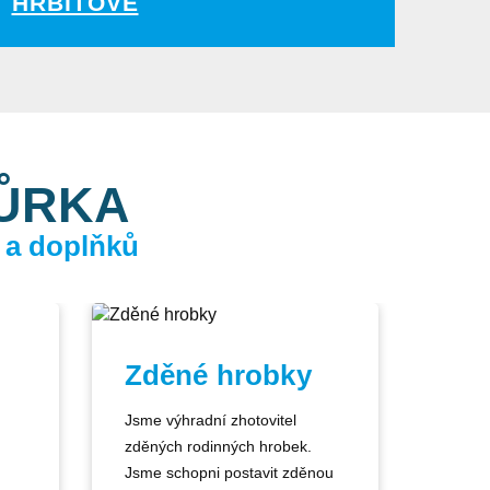
HŘBITOVĚ
KŮRKA
 a doplňků
Zděné hrobky
Jsme výhradní zhotovitel
zděných rodinných hrobek.
Jsme schopni postavit zděnou