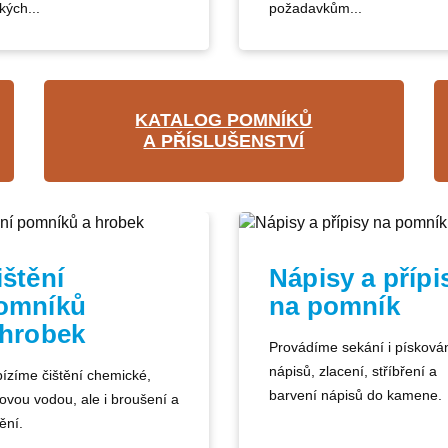
kých...
požadavkům...
KATALOG POMNÍKŮ
A PŘÍSLUŠENSTVÍ
ištění
Nápisy a přípi
omníků
na pomník
 hrobek
Provádíme sekání i písková
nápisů, zlacení, stříbření a
ízíme čištění chemické,
barvení nápisů do kamene.
kovou vodou, ale i broušení a
ění.