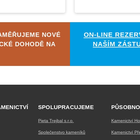
ON-LINE REZER
ZAMĚŘUJEME NOVÉ
NAŠÍM ZÁST
ICKÉ DOHODĚ NA
AMENICTVÍ
SPOLUPRACUJEME
PŮSOBNO
Pieta Trejbal s.r.o.
Kamenictví Ho
Společenstvo kameníků
Kamenictví Př