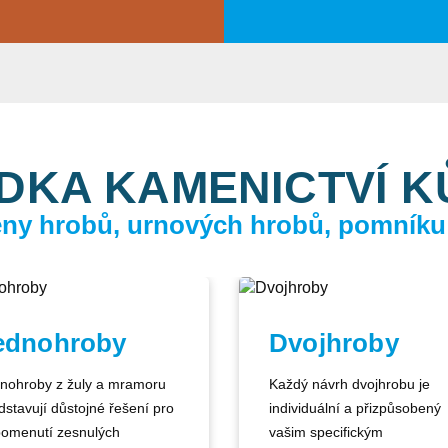
DKA KAMENICTVÍ 
ceny hrobů, urnových hrobů, pomníku
ednohroby
Dvojhroby
nohroby z žuly a mramoru
Každý návrh dvojhrobu je
dstavují důstojné řešení pro
individuální a přizpůsobený
pomenutí zesnulých
vašim specifickým