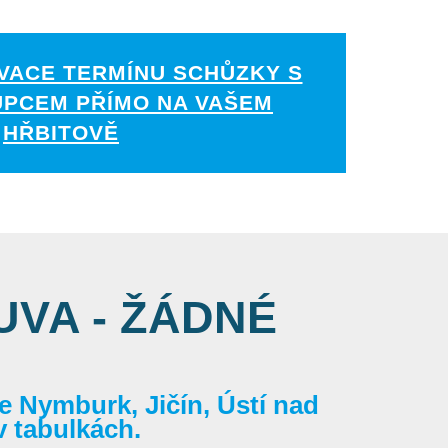
VACE TERMÍNU SCHŮZKY S
UPCEM PŘÍMO NA VAŠEM
HŘBITOVĚ
VA - ŽÁDNÉ
 Nymburk, Jičín, Ústí nad
v tabulkách.