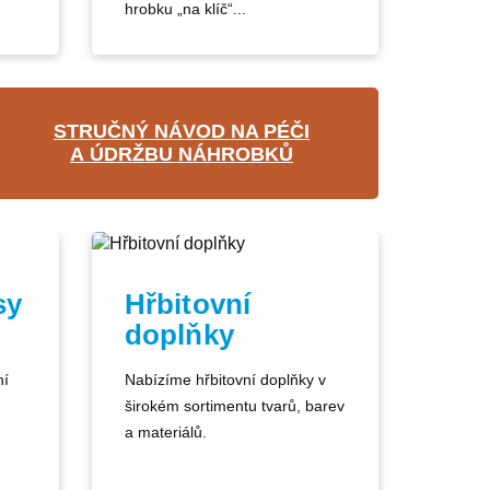
hrobku „na klíč“...
STRUČNÝ NÁVOD NA PÉČI
A ÚDRŽBU NÁHROBKŮ
sy
Hřbitovní
doplňky
ní
Nabízíme hřbitovní doplňky v
širokém sortimentu tvarů, barev
a materiálů.