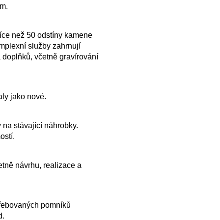
ům.
více než 50 odstíny kamene
plexní služby zahrnují
 doplňků, včetně gravírování
ly jako nové.
 na stávající náhrobky.
ostí.
tně návrhu, realizace a
řebovaných pomníků
d.