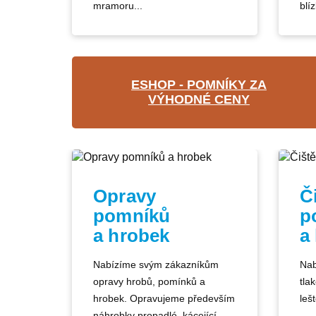
mramoru...
blíz
ESHOP - POMNÍKY ZA
VÝHODNÉ CENY
Opravy
Č
pomníků
p
a hrobek
a
Nabízíme svým zákazníkům
Nab
opravy hrobů, pomínků a
tla
hrobek. Opravujeme především
lešt
náhrobky propadlé, kácející...