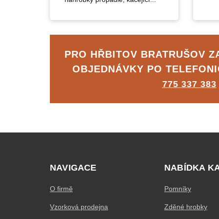
PRO HŘBITOV BRATRUŠOV 
OBJEDNÁVKY PO TELEFON
775 337 383
NAVIGACE
NABÍDKA K
O firmě
Pomníky
Vzorková prodejna
Zděné hrobky