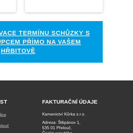
VACE TERMÍNU SCHŮZKY S
UPCEM PŘÍMO NA VAŠEM
HŘBITOVĚ
ST
FAKTURAČNÍ ÚDAJE
Kamenictví Kůrka s.r.o.
lice
Adresa: Štěpánov 1,
elouč
535 01 Přelouč,