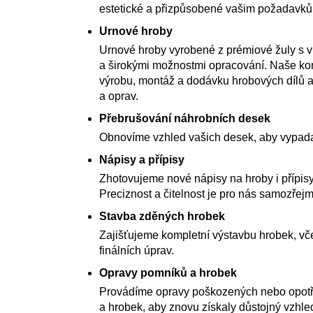
estetické a přizpůsobené vašim požadavk
Urnové hroby
Urnové hroby vyrobené z prémiové žuly s 
a širokými možnostmi opracování. Naše kom
výrobu, montáž a dodávku hrobových dílů a
a oprav.
Přebrušování náhrobních desek
Obnovíme vzhled vašich desek, aby vypada
Nápisy a přípisy
Zhotovujeme nové nápisy na hroby i přípisy
Preciznost a čitelnost je pro nás samozřejm
Stavba zděných hrobek
Zajišťujeme kompletní výstavbu hrobek, vče
finálních úprav.
Opravy pomníků a hrobek
Provádíme opravy poškozených nebo opot
a hrobek, aby znovu získaly důstojný vzhle