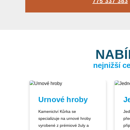
775 337 383
NABÍ
nejnižší 
Urnové hroby
J
Kamenictví Kůrka se
Jed
specializuje na urnové hroby
pře
vyrobené z prémiové žuly a
při