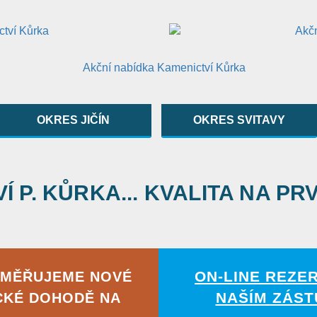
OKRES JIČÍN
OKRES SVITAVY
 P. KŮRKA... KVALITA NA PR
ON-LINE REZE
AMĚŘUJEME NOVÉ
NAŠÍM ZÁST
CKÉ DOHODĚ NA