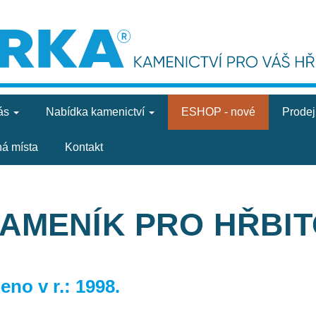
ás
Nabídka
kamenictví
ESHOP - nové
Prode
ná místa
Kontakt
KAMENÍK PRO HŘBI
no v r.: 1998.