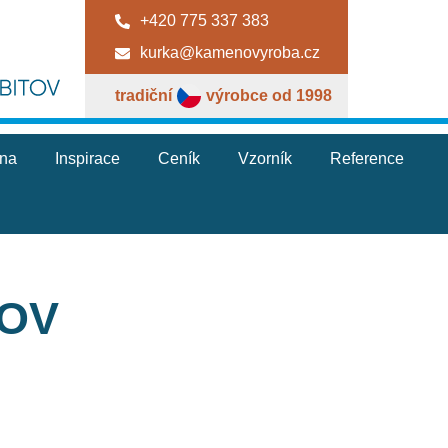
+420 775 337 383
kurka@kamenovyroba.cz
tradiční
výrobce od 1998
jna
Inspirace
Ceník
Vzorník
Reference
TOV