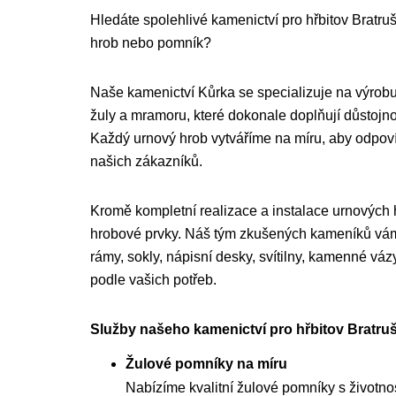
Hledáte spolehlivé kamenictví pro hřbitov Bratrušo
hrob nebo pomník?
Naše kamenictví Kůrka se specializuje na výrobu
žuly a mramoru, které dokonale doplňují důstojnou
Každý urnový hrob vytváříme na míru, aby odpo
našich zákazníků.
Kromě kompletní realizace a instalace urnových
hrobové prvky. Náš tým zkušených kameníků vám 
rámy, sokly, nápisní desky, svítilny, kamenné váz
podle vašich potřeb.
Služby našeho kamenictví pro hřbitov Bratruš
Žulové pomníky na míru
Nabízíme kvalitní žulové pomníky s životnost