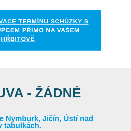
VACE TERMÍNU SCHŮZKY S
UPCEM PŘÍMO NA VAŠEM
HŘBITOVĚ
VA - ŽÁDNÉ
 Nymburk, Jičín, Ústí nad
v tabulkách.