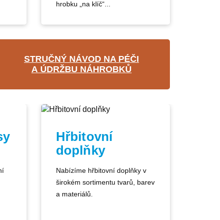
hrobku „na klíč“...
STRUČNÝ NÁVOD NA PÉČI
A ÚDRŽBU NÁHROBKŮ
sy
Hřbitovní
doplňky
ní
Nabízíme hřbitovní doplňky v
širokém sortimentu tvarů, barev
a materiálů.