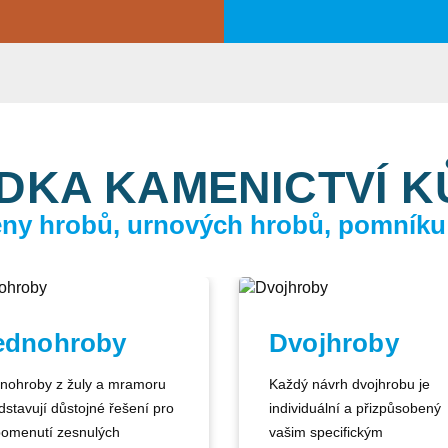
DKA KAMENICTVÍ 
ceny hrobů, urnových hrobů, pomníku
ednohroby
Dvojhroby
nohroby z žuly a mramoru
Každý návrh dvojhrobu je
dstavují důstojné řešení pro
individuální a přizpůsobený
pomenutí zesnulých
vašim specifickým