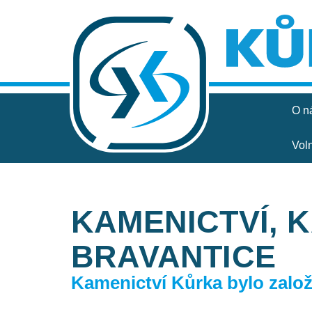
O n
Vol
KAMENICTVÍ, 
BRAVANTICE
Kamenictví Kůrka bylo založe