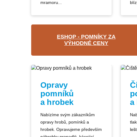
mramoru...
blíz
ESHOP - POMNÍKY ZA
VÝHODNÉ CENY
Opravy
Č
pomníků
p
a hrobek
a
Nabízíme svým zákazníkům
Nab
opravy hrobů, pomínků a
tla
hrobek. Opravujeme především
lešt
náhrobky propadlé, kácející...