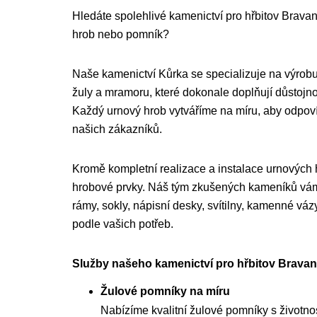
Hledáte spolehlivé kamenictví pro hřbitov Bravanti
hrob nebo pomník?
Naše kamenictví Kůrka se specializuje na výrobu
žuly a mramoru, které dokonale doplňují důstojnou
Každý urnový hrob vytváříme na míru, aby odpo
našich zákazníků.
Kromě kompletní realizace a instalace urnových
hrobové prvky. Náš tým zkušených kameníků vám 
rámy, sokly, nápisní desky, svítilny, kamenné váz
podle vašich potřeb.
Služby našeho kamenictví pro hřbitov Bravant
Žulové pomníky na míru
Nabízíme kvalitní žulové pomníky s životnost