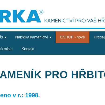
ás
Nabídka
kamenictví
ESHOP - nové
Prode
ná místa
Kontakt
KAMENÍK PRO HŘBI
no v r.: 1998.