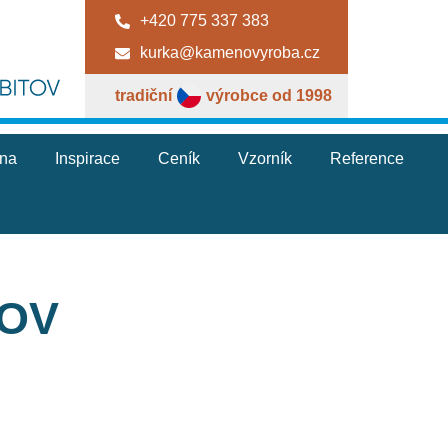
+420 775 337 383
kurka@kamenovyroba.cz
tradiční
výrobce od 1998
jna
Inspirace
Ceník
Vzorník
Reference
TOV