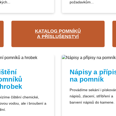
kých...
požadavkům...
KATALOG POMNÍKŮ
A PŘÍSLUŠENSTVÍ
ištění
Nápisy a přípi
omníků
na pomník
 hrobek
Provádíme sekání i písková
nápisů, zlacení, stříbření a
ízíme čištění chemické,
barvení nápisů do kamene.
kovou vodou, ale i broušení a
ění.