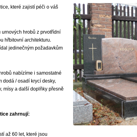
ce, které zajistí péči o váš
 urnových hrobů z prvotřídní
 hřbitovní architekturu.
vídal jedinečným požadavkům
 hrobů nabízíme i samostatné
dodá / osadí krycí desky,
y, mísy a další doplňky přesně
ice zahrnují:
í až 60 let, které jsou