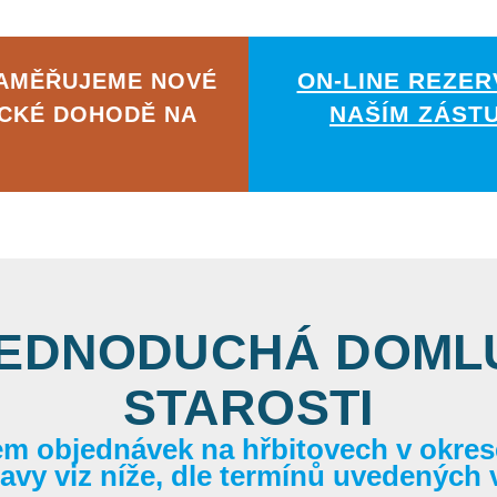
ON-LINE REZER
ZAMĚŘUJEME NOVÉ
NAŠÍM ZÁST
ICKÉ DOHODĚ NA
JEDNODUCHÁ DOMLU
STAROSTI
em objednávek na hřbitovech v okrese
itavy viz níže, dle termínů uvedených 