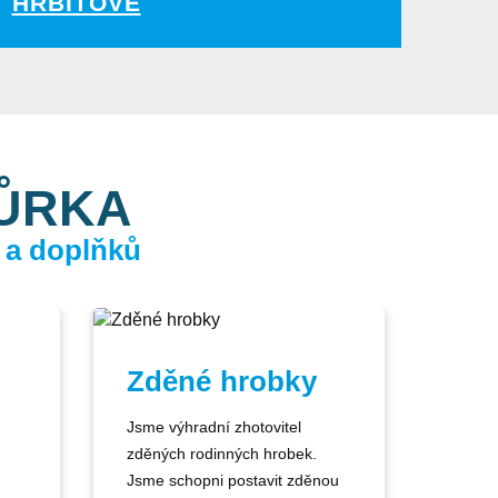
HŘBITOVĚ
KŮRKA
 a doplňků
Zděné hrobky
Jsme výhradní zhotovitel
zděných rodinných hrobek.
Jsme schopni postavit zděnou