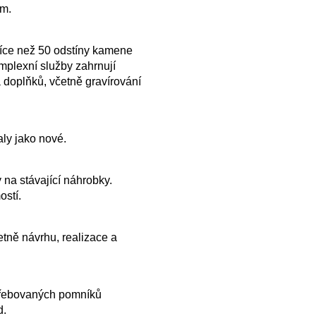
ům.
více než 50 odstíny kamene
plexní služby zahrnují
 doplňků, včetně gravírování
ly jako nové.
 na stávající náhrobky.
ostí.
tně návrhu, realizace a
řebovaných pomníků
d.