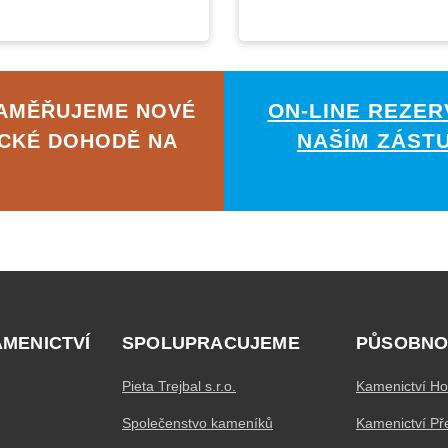
ON-LINE REZER
ZAMĚŘUJEME NOVÉ
NAŠÍM ZÁST
ICKÉ DOHODĚ NA
AMENICTVÍ
SPOLUPRACUJEME
PŮSOBNO
Pieta Trejbal s.r.o.
Kamenictví Ho
Společenstvo kameníků
Kamenictví Př