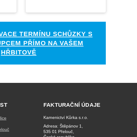
VACE TERMÍNU SCHŮZKY S
UPCEM PŘÍMO NA VAŠEM
HŘBITOVĚ
ST
FAKTURAČNÍ ÚDAJE
Kamenictví Kůrka s.r.o.
lice
Adresa: Štěpánov 1,
elouč
535 01 Přelouč,