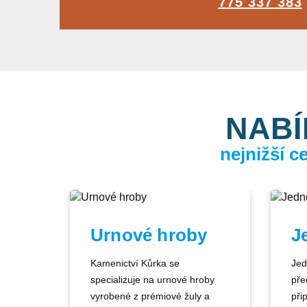
775 337 383
NABÍ
nejnižší 
Urnové hroby
J
Kamenictví Kůrka se
Jed
specializuje na urnové hroby
pře
vyrobené z prémiové žuly a
při