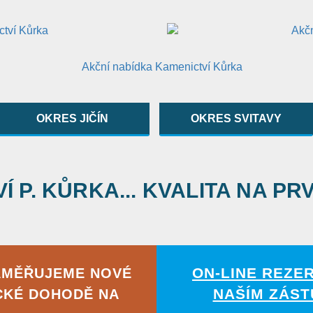
OKRES JIČÍN
OKRES SVITAVY
 P. KŮRKA... KVALITA NA PR
ON-LINE REZE
AMĚŘUJEME NOVÉ
NAŠÍM ZÁST
CKÉ DOHODĚ NA