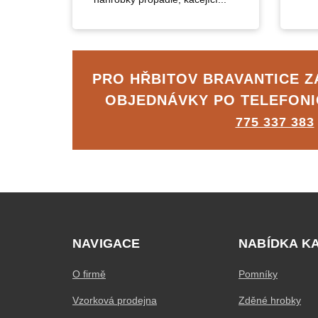
PRO HŘBITOV BRAVANTICE 
OBJEDNÁVKY PO TELEFON
775 337 383
NAVIGACE
NABÍDKA K
O firmě
Pomníky
Vzorková prodejna
Zděné hrobky