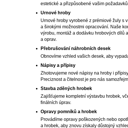
estetické a přizpůsobené vašim požadavk
Urnové hroby
Urnové hroby vyrobené z prémiové žuly s 
a širokými možnostmi opracování. Naše kom
výrobu, montáž a dodávku hrobových dílů a
a oprav.
Přebrušování náhrobních desek
Obnovíme vzhled vašich desek, aby vypada
Nápisy a přípisy
Zhotovujeme nové nápisy na hroby i přípisy
Preciznost a čitelnost je pro nás samozřejm
Stavba zděných hrobek
Zajišťujeme kompletní výstavbu hrobek, vče
finálních úprav.
Opravy pomníků a hrobek
Provádíme opravy poškozených nebo opot
a hrobek, aby znovu získaly důstojný vzhle