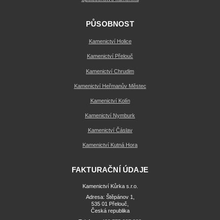
PŮSOBNOST
Kamenictví Holice
Kamenictví Přelouč
Kamenictví Chrudim
Kamenictví Heřmanův Městec
Kamenictví Kolín
Kamenictví Nymburk
Kamenictví Čáslav
Kamenictví Kutná Hora
FAKTURAČNÍ ÚDAJE
Kamenictví Kůrka s.r.o.
Adresa: Štěpánov 1,
535 01 Přelouč,
Česká republika