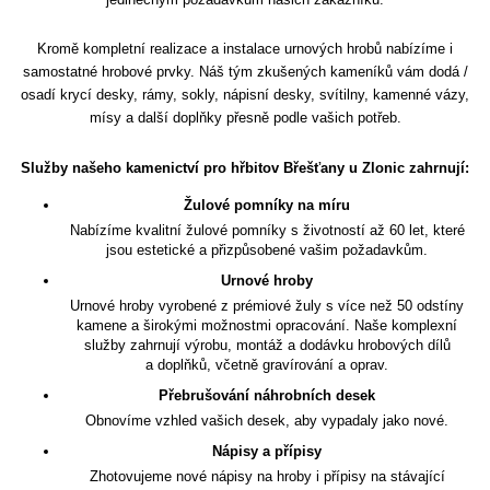
Kromě kompletní realizace a instalace urnových hrobů nabízíme i
samostatné hrobové prvky. Náš tým zkušených kameníků vám dodá /
osadí krycí desky, rámy, sokly, nápisní desky, svítilny, kamenné vázy,
mísy a další doplňky přesně podle vašich potřeb.
Služby našeho kamenictví pro hřbitov Břešťany u Zlonic zahrnují:
Žulové pomníky na míru
Nabízíme kvalitní žulové pomníky s životností až 60 let, které
jsou estetické a přizpůsobené vašim požadavkům.
Urnové hroby
Urnové hroby vyrobené z prémiové žuly s více než 50 odstíny
kamene a širokými možnostmi opracování. Naše komplexní
služby zahrnují výrobu, montáž a dodávku hrobových dílů
a doplňků, včetně gravírování a oprav.
Přebrušování náhrobních desek
Obnovíme vzhled vašich desek, aby vypadaly jako nové.
Nápisy a přípisy
Zhotovujeme nové nápisy na hroby i přípisy na stávající