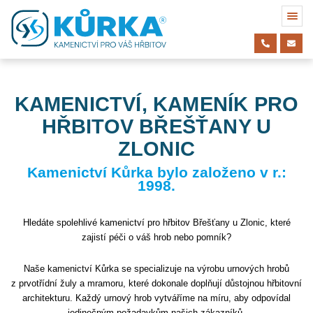
KAMENICTVÍ, KAMENÍK PRO
HŘBITOV BŘEŠŤANY U
ZLONIC
Kamenictví Kůrka bylo založeno v r.:
1998.
Hledáte spolehlivé kamenictví pro hřbitov Břešťany u Zlonic, které
zajistí péči o váš hrob nebo pomník?
Naše kamenictví Kůrka se specializuje na výrobu urnových hrobů
z prvotřídní žuly a mramoru, které dokonale doplňují důstojnou hřbitovní
architekturu. Každý urnový hrob vytváříme na míru, aby odpovídal
jedinečným požadavkům našich zákazníků.