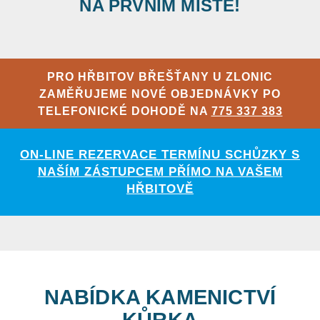
NA PRVNÍM MÍSTĚ!
PRO HŘBITOV BŘEŠŤANY U ZLONIC
ZAMĚŘUJEME NOVÉ OBJEDNÁVKY PO
TELEFONICKÉ DOHODĚ NA
775 337 383
ON-LINE REZERVACE TERMÍNU SCHŮZKY S
NAŠÍM ZÁSTUPCEM PŘÍMO NA VAŠEM
HŘBITOVĚ
NABÍDKA KAMENICTVÍ
KŮRKA