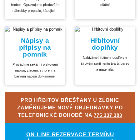
hrobek. Opravujeme především
leštění.
náhrobky propadlé, kácející...
Nápisy a
Hřbitovní
přípisy na
doplňky
pomník
Nabízíme hřbitovní doplňky v
širokém sortimentu tvarů, barev
Provádíme sekání i pískování
a materiálů.
nápisů, zlacení, stříbření a
barvení nápisů do kamene.
PRO HŘBITOV BŘEŠŤANY U ZLONIC
ZAMĚŘUJEME NOVÉ OBJEDNÁVKY PO
TELEFONICKÉ DOHODĚ NA
775 337 383
ON-LINE REZERVACE TERMÍNU