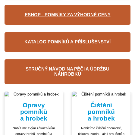
ESHOP - POMNÍKY ZA VÝHODNÉ CENY
KATALOG POMNÍKŮ A PŘÍSLUŠENSTVÍ
STRUČNÝ NÁVOD NA PÉČI A ÚDRŽBU
NÁHROBKŮ
Opravy
Čištění
pomníků
pomníků
a hrobek
a hrobek
Nabízíme svým zákazníkům
Nabízíme čištění chemické,
opravy hrobů, pomínků a
tlakovou vodou, ale i broušení a