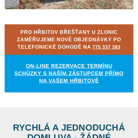
PRO HŘBITOV BŘEŠŤANY U ZLONIC
ZAMĚŘUJEME NOVÉ OBJEDNÁVKY PO
TELEFONICKÉ DOHODĚ NA
775 337 383
ON-LINE REZERVACE TERMÍNU
SCHŮZKY S NAŠÍM ZÁSTUPCEM PŘÍMO
NA VAŠEM HŘBITOVĚ
RYCHLÁ A JEDNODUCHÁ
DOMLUVA - ŽÁDNÉ