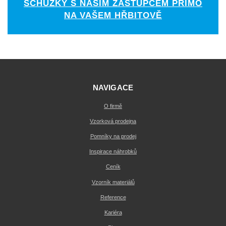
SCHŮZKY S NAŠÍM ZÁSTUPCEM PŘÍMO
NA VAŠEM HŘBITOVĚ
NAVIGACE
O firmě
Vzorková prodejna
Pomníky na prodej
Inspirace náhrobků
Ceník
Vzorník materiálů
Reference
Kariéra