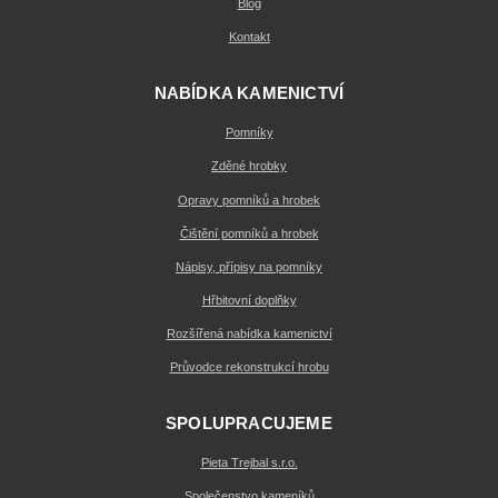
Blog
Kontakt
NABÍDKA KAMENICTVÍ
Pomníky
Zděné hrobky
Opravy pomníků a hrobek
Čištění pomníků a hrobek
Nápisy, přípisy na pomníky
Hřbitovní doplňky
Rozšířená nabídka kamenictví
Průvodce rekonstrukcí hrobu
SPOLUPRACUJEME
Pieta Trejbal s.r.o.
Společenstvo kameníků