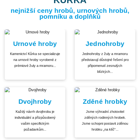
nejnižší ceny hrobů, urnových hrobů,
pomníku a doplňků
Urnové hroby
Jednohroby
Kamenictví Kůrka se specializuje
Jednohroby z žuly a mramoru
na urnové hroby vyrobené z
představují důstojné řešení pro
prémiové žuly a mramoru...
připomenutí zesnulých
blízkých...
Dvojhroby
Zděné hrobky
Každý návrh dvojhrobu je
Jsme výhradní zhotovitel
individuální a přizpůsobený
zděných rodinných hrobek.
vašim specifickým
Jsme schopni postavit zděnou
požadavkům...
hrobku „na klíč“...