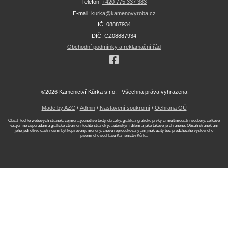
Telefon:
+420 775 337 383
E-mail:
kurka@kamenovyroba.cz
IČ: 08887934
DIČ: CZ08887934
Obchodní podmínky a reklamační řád
©2026 Kamenictví Kůrka s.r.o. - Všechna práva vyhrazena
Made by AZC
/
Admin
/
Nastavení soukromí
/
Ochrana OÚ
Obsah těchto webových stránek, zejména jednotlivé texty, obrázky, grafika i grafické prvky či multimediální soubory, celkové
vzájemné uspořádání a grafické ztvárnění těchto stránek je autorským dílem a jako takové je chráněno. Obsah stránek ani
jeho jednotlivé části nesmí být kopírovány, měněny, znovu reprodukovány ani jinak užity bez předchozího výslovného
písemného souhlasu Kamenictví Kůrka.