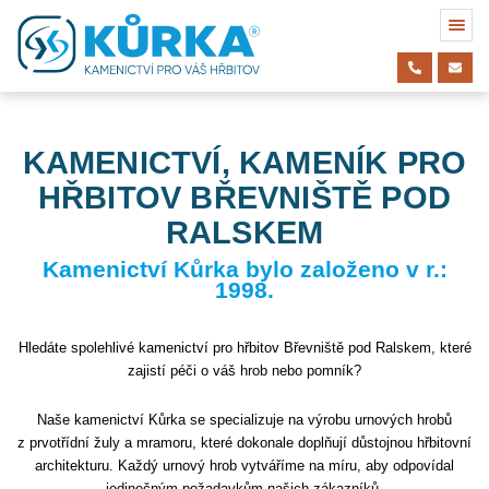
KAMENICTVÍ, KAMENÍK PRO
HŘBITOV BŘEVNIŠTĚ POD
RALSKEM
Kamenictví Kůrka bylo založeno v r.:
1998.
Hledáte spolehlivé kamenictví pro hřbitov Břevniště pod Ralskem, které
zajistí péči o váš hrob nebo pomník?
Naše kamenictví Kůrka se specializuje na výrobu urnových hrobů
z prvotřídní žuly a mramoru, které dokonale doplňují důstojnou hřbitovní
architekturu. Každý urnový hrob vytváříme na míru, aby odpovídal
jedinečným požadavkům našich zákazníků.