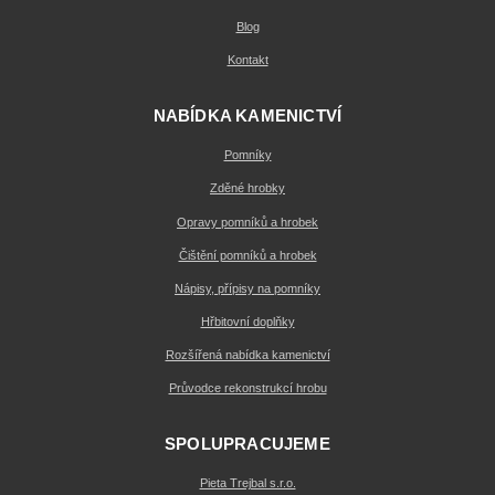
Blog
Kontakt
NABÍDKA KAMENICTVÍ
Pomníky
Zděné hrobky
Opravy pomníků a hrobek
Čištění pomníků a hrobek
Nápisy, přípisy na pomníky
Hřbitovní doplňky
Rozšířená nabídka kamenictví
Průvodce rekonstrukcí hrobu
SPOLUPRACUJEME
Pieta Trejbal s.r.o.