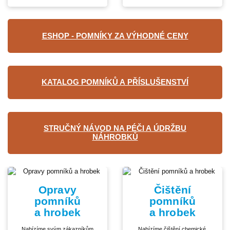
ESHOP - POMNÍKY ZA VÝHODNÉ CENY
KATALOG POMNÍKŮ A PŘÍSLUŠENSTVÍ
STRUČNÝ NÁVOD NA PÉČI A ÚDRŽBU
NÁHROBKŮ
Opravy
Čištění
pomníků
pomníků
a hrobek
a hrobek
Nabízíme svým zákazníkům
Nabízíme čištění chemické,