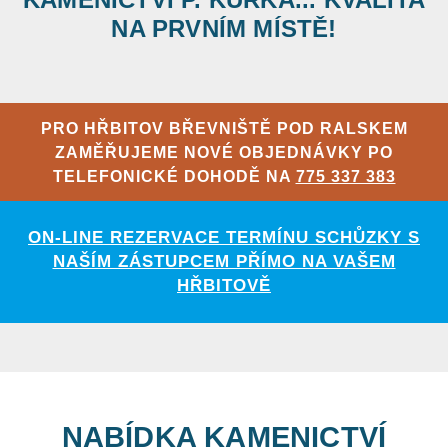
NA PRVNÍM MÍSTĚ!
PRO HŘBITOV BŘEVNIŠTĚ POD RALSKEM
ZAMĚŘUJEME NOVÉ OBJEDNÁVKY PO
TELEFONICKÉ DOHODĚ NA
775 337 383
ON-LINE REZERVACE TERMÍNU SCHŮZKY S
NAŠÍM ZÁSTUPCEM PŘÍMO NA VAŠEM
HŘBITOVĚ
NABÍDKA KAMENICTVÍ