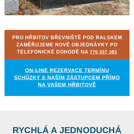
PRO HŘBITOV BŘEVNIŠTĚ POD RALSKEM
ZAMĚŘUJEME NOVÉ OBJEDNÁVKY PO
TELEFONICKÉ DOHODĚ NA
775 337 383
ON-LINE REZERVACE TERMÍNU
SCHŮZKY S NAŠÍM ZÁSTUPCEM PŘÍMO
NA VAŠEM HŘBITOVĚ
RYCHLÁ A JEDNODUCHÁ