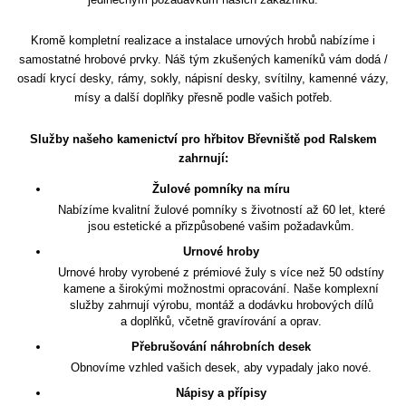
Kromě kompletní realizace a instalace urnových hrobů nabízíme i
samostatné hrobové prvky. Náš tým zkušených kameníků vám dodá /
osadí krycí desky, rámy, sokly, nápisní desky, svítilny, kamenné vázy,
mísy a další doplňky přesně podle vašich potřeb.
Služby našeho kamenictví pro hřbitov Břevniště pod Ralskem
zahrnují:
Žulové pomníky na míru
Nabízíme kvalitní žulové pomníky s životností až 60 let, které
jsou estetické a přizpůsobené vašim požadavkům.
Urnové hroby
Urnové hroby vyrobené z prémiové žuly s více než 50 odstíny
kamene a širokými možnostmi opracování. Naše komplexní
služby zahrnují výrobu, montáž a dodávku hrobových dílů
a doplňků, včetně gravírování a oprav.
Přebrušování náhrobních desek
Obnovíme vzhled vašich desek, aby vypadaly jako nové.
Nápisy a přípisy