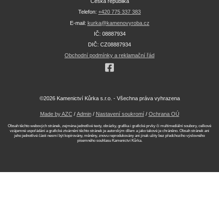
Česká republika
Telefon:
+420 775 337 383
E-mail:
kurka@kamenovyroba.cz
IČ: 08887934
DIČ: CZ08887934
Obchodní podmínky a reklamační řád
©2026 Kamenictví Kůrka s.r.o. - Všechna práva vyhrazena
Made by AZC
/
Admin
/
Nastavení soukromí
/
Ochrana OÚ
Obsah těchto webových stránek, zejména jednotlivé texty, obrázky, grafika i grafické prvky či multimediální soubory, celkové
vzájemné uspořádání a grafické ztvárnění těchto stránek je autorským dílem a jako takové je chráněno. Obsah stránek ani
jeho jednotlivé části nesmí být kopírovány, měněny, znovu reprodukovány ani jinak užity bez předchozího výslovného
písemného souhlasu Kamenictví Kůrka.