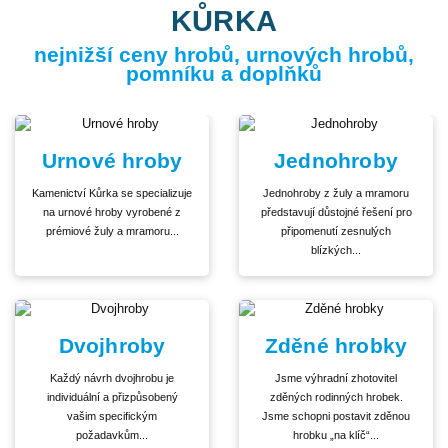
KŮRKA
nejnižší ceny hrobů, urnových hrobů,
pomníku a doplňků
Urnové hroby
Jednohroby
Kamenictví Kůrka se specializuje
Jednohroby z žuly a mramoru
na urnové hroby vyrobené z
představují důstojné řešení pro
prémiové žuly a mramoru...
připomenutí zesnulých
blízkých...
Dvojhroby
Zděné hrobky
Každý návrh dvojhrobu je
Jsme výhradní zhotovitel
individuální a přizpůsobený
zděných rodinných hrobek.
vašim specifickým
Jsme schopni postavit zděnou
požadavkům...
hrobku „na klíč“...