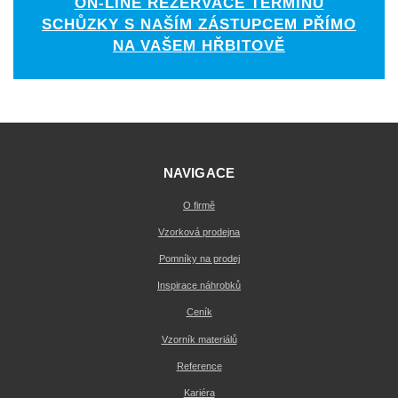
ON-LINE REZERVACE TERMÍNU
SCHŮZKY S NAŠÍM ZÁSTUPCEM PŘÍMO
NA VAŠEM HŘBITOVĚ
NAVIGACE
O firmě
Vzorková prodejna
Pomníky na prodej
Inspirace náhrobků
Ceník
Vzorník materiálů
Reference
Kariéra