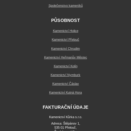
Společenstvo kameníků
PŮSOBNOST
Kamenictví Holice
Kamenictví Přelouč
Kamenictví Chrudim
Kamenictví Heřmanův Městec
Kamenictví Kolín
Kamenictví Nymburk
Kamenictví Čáslav
Kamenictví Kutná Hora
FAKTURAČNÍ ÚDAJE
Kamenictví Kůrka s.r.o.
Adresa: Štěpánov 1,
535 01 Přelouč,