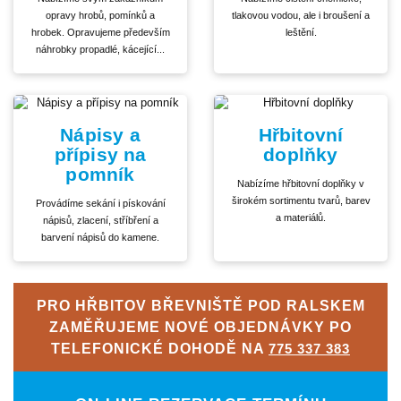
opravy hrobů, pomínků a
tlakovou vodou, ale i broušení a
hrobek. Opravujeme především
leštění.
náhrobky propadlé, kácející...
Nápisy a
Hřbitovní
přípisy na
doplňky
pomník
Nabízíme hřbitovní doplňky v
širokém sortimentu tvarů, barev
Provádíme sekání i pískování
a materiálů.
nápisů, zlacení, stříbření a
barvení nápisů do kamene.
PRO HŘBITOV BŘEVNIŠTĚ POD RALSKEM
ZAMĚŘUJEME NOVÉ OBJEDNÁVKY PO
TELEFONICKÉ DOHODĚ NA
775 337 383