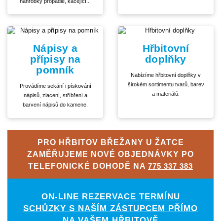
náhrobky propadlé, kácející...
Nápisy a
Hřbitovní
přípisy na
doplňky
pomník
Nabízíme hřbitovní doplňky v
širokém sortimentu tvarů, barev
Provádíme sekání i pískování
a materiálů.
nápisů, zlacení, stříbření a
barvení nápisů do kamene.
PRO HŘBITOV BŘEŽANY U ŽATCE
ZAMĚŘUJEME NOVÉ OBJEDNÁVKY PO
TELEFONICKÉ DOHODĚ NA
775 337 383
ON-LINE REZERVACE TERMÍNU
SCHŮZKY S NAŠÍM ZÁSTUPCEM PŘÍMO
NA VAŠEM HŘBITOVĚ