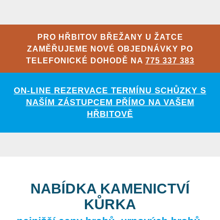
PRO HŘBITOV BŘEŽANY U ŽATCE
ZAMĚŘUJEME NOVÉ OBJEDNÁVKY PO
TELEFONICKÉ DOHODĚ NA
775 337 383
ON-LINE REZERVACE TERMÍNU SCHŮZKY S
NAŠÍM ZÁSTUPCEM PŘÍMO NA VAŠEM
HŘBITOVĚ
NABÍDKA KAMENICTVÍ
KŮRKA