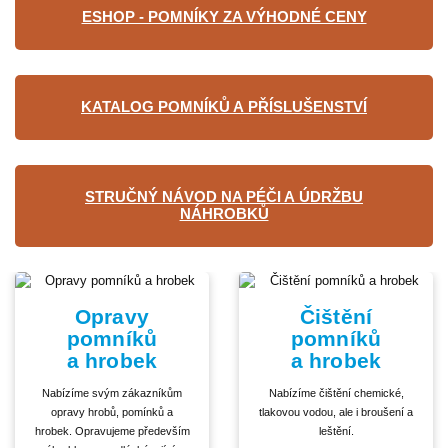
ESHOP - POMNÍKY ZA VÝHODNÉ CENY
KATALOG POMNÍKŮ A PŘÍSLUŠENSTVÍ
STRUČNÝ NÁVOD NA PÉČI A ÚDRŽBU
NÁHROBKŮ
Opravy
Čištění
pomníků
pomníků
a hrobek
a hrobek
Nabízíme svým zákazníkům
Nabízíme čištění chemické,
opravy hrobů, pomínků a
tlakovou vodou, ale i broušení a
hrobek. Opravujeme především
leštění.