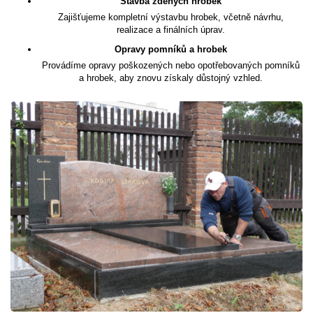
Stavba zděných hrobek
Zajišťujeme kompletní výstavbu hrobek, včetně návrhu,
realizace a finálních úprav.
Opravy pomníků a hrobek
Provádíme opravy poškozených nebo opotřebovaných pomníků
a hrobek, aby znovu získaly důstojný vzhled.