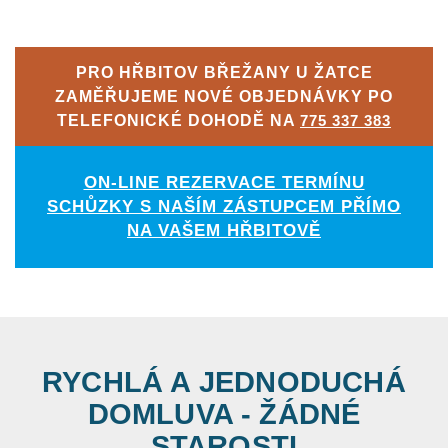
PRO HŘBITOV BŘEŽANY U ŽATCE
ZAMĚŘUJEME NOVÉ OBJEDNÁVKY PO
TELEFONICKÉ DOHODĚ NA
775 337 383
ON-LINE REZERVACE TERMÍNU
SCHŮZKY S NAŠÍM ZÁSTUPCEM PŘÍMO
NA VAŠEM HŘBITOVĚ
RYCHLÁ A JEDNODUCHÁ
DOMLUVA - ŽÁDNÉ
STAROSTI