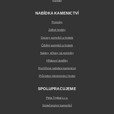
Kontakt
NABÍDKA KAMENICTVÍ
Pomníky
Zděné hrobky
Opravy pomníků a hrobek
Čištění pomníků a hrobek
Nápisy, přípisy na pomníky
Hřbitovní doplňky
Rozšířená nabídka kamenictví
Průvodce rekonstrukcí hrobu
SPOLUPRACUJEME
Pieta Trejbal s.r.o.
Společenstvo kameníků