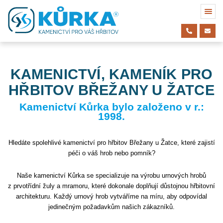
KAMENICTVÍ, KAMENÍK PRO
HŘBITOV BŘEŽANY U ŽATCE
Kamenictví Kůrka bylo založeno v r.:
1998.
Hledáte spolehlivé kamenictví pro hřbitov Břežany u Žatce, které zajistí
péči o váš hrob nebo pomník?
Naše kamenictví Kůrka se specializuje na výrobu urnových hrobů
z prvotřídní žuly a mramoru, které dokonale doplňují důstojnou hřbitovní
architekturu. Každý urnový hrob vytváříme na míru, aby odpovídal
jedinečným požadavkům našich zákazníků.