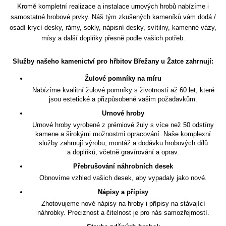
Kromě kompletní realizace a instalace urnových hrobů nabízíme i
samostatné hrobové prvky. Náš tým zkušených kameníků vám dodá /
osadí krycí desky, rámy, sokly, nápisní desky, svítilny, kamenné vázy,
mísy a další doplňky přesně podle vašich potřeb.
Služby našeho kamenictví pro hřbitov Břežany u Žatce zahrnují:
Žulové pomníky na míru
Nabízíme kvalitní žulové pomníky s životností až 60 let, které
jsou estetické a přizpůsobené vašim požadavkům.
Urnové hroby
Urnové hroby vyrobené z prémiové žuly s více než 50 odstíny
kamene a širokými možnostmi opracování. Naše komplexní
služby zahrnují výrobu, montáž a dodávku hrobových dílů
a doplňků, včetně gravírování a oprav.
Přebrušování náhrobních desek
Obnovíme vzhled vašich desek, aby vypadaly jako nové.
Nápisy a přípisy
Zhotovujeme nové nápisy na hroby i přípisy na stávající
náhrobky. Preciznost a čitelnost je pro nás samozřejmostí.