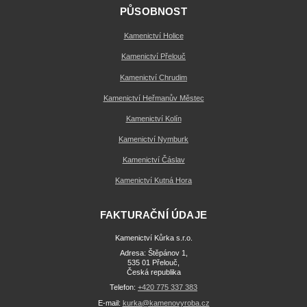
PŮSOBNOST
Kamenictví Holice
Kamenictví Přelouč
Kamenictví Chrudim
Kamenictví Heřmanův Městec
Kamenictví Kolín
Kamenictví Nymburk
Kamenictví Čáslav
Kamenictví Kutná Hora
FAKTURAČNÍ ÚDAJE
Kamenictví Kůrka s.r.o.
Adresa: Štěpánov 1,
535 01 Přelouč,
Česká republika
Telefon:
+420 775 337 383
E-mail:
kurka@kamenovyroba.cz