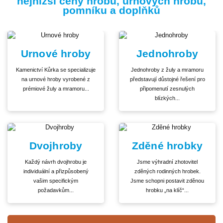
nejnižší ceny hrobů, urnových hrobů,
pomníku a doplňků
Urnové hroby
Jednohroby
Kamenictví Kůrka se specializuje
Jednohroby z žuly a mramoru
na urnové hroby vyrobené z
představují důstojné řešení pro
prémiové žuly a mramoru...
připomenutí zesnulých
blízkých...
Dvojhroby
Zděné hrobky
Každý návrh dvojhrobu je
Jsme výhradní zhotovitel
individuální a přizpůsobený
zděných rodinných hrobek.
vašim specifickým
Jsme schopni postavit zděnou
požadavkům...
hrobku „na klíč“...