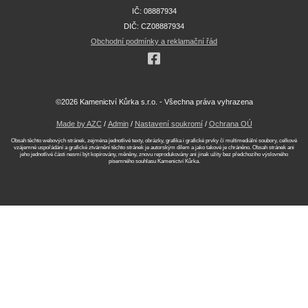
IČ: 08887934
DIČ: CZ08887934
Obchodní podmínky a reklamační řád
©2026 Kamenictví Kůrka s.r.o. - Všechna práva vyhrazena
Made by AZC
/
Admin
/
Nastavení soukromí
/
Ochrana OÚ
Obsah těchto webových stránek, zejména jednotlivé texty, obrázky, grafika i grafické prvky či multimediální soubory, celkové
vzájemné uspořádání a grafické ztvárnění těchto stránek je autorským dílem a jako takové je chráněno. Obsah stránek ani
jeho jednotlivé části nesmí být kopírovány, měněny, znovu reprodukovány ani jinak užity bez předchozího výslovného
písemného souhlasu Kamenictví Kůrka.