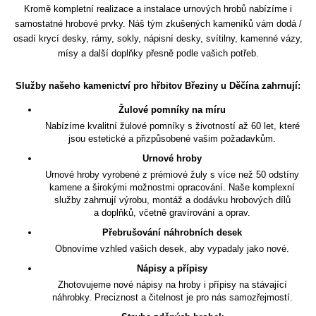
Kromě kompletní realizace a instalace urnových hrobů nabízíme i
samostatné hrobové prvky. Náš tým zkušených kameníků vám dodá /
osadí krycí desky, rámy, sokly, nápisní desky, svítilny, kamenné vázy,
mísy a další doplňky přesně podle vašich potřeb.
Služby našeho kamenictví pro hřbitov Březiny u Děčína zahrnují:
Žulové pomníky na míru
Nabízíme kvalitní žulové pomníky s životností až 60 let, které
jsou estetické a přizpůsobené vašim požadavkům.
Urnové hroby
Urnové hroby vyrobené z prémiové žuly s více než 50 odstíny
kamene a širokými možnostmi opracování. Naše komplexní
služby zahrnují výrobu, montáž a dodávku hrobových dílů
a doplňků, včetně gravírování a oprav.
Přebrušování náhrobních desek
Obnovíme vzhled vašich desek, aby vypadaly jako nové.
Nápisy a přípisy
Zhotovujeme nové nápisy na hroby i přípisy na stávající
náhrobky. Preciznost a čitelnost je pro nás samozřejmostí.