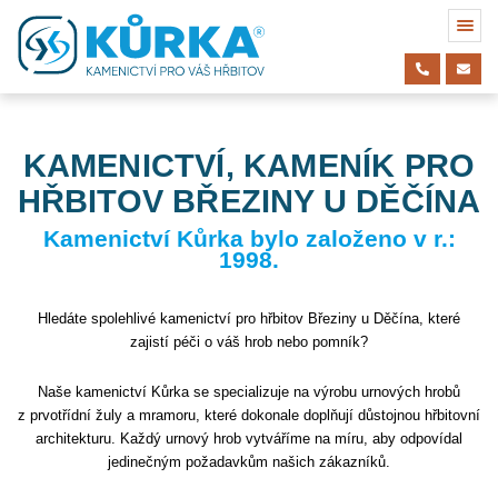
KAMENICTVÍ, KAMENÍK PRO
HŘBITOV BŘEZINY U DĚČÍNA
Kamenictví Kůrka bylo založeno v r.:
1998.
Hledáte spolehlivé kamenictví pro hřbitov Březiny u Děčína, které
zajistí péči o váš hrob nebo pomník?
Naše kamenictví Kůrka se specializuje na výrobu urnových hrobů
z prvotřídní žuly a mramoru, které dokonale doplňují důstojnou hřbitovní
architekturu. Každý urnový hrob vytváříme na míru, aby odpovídal
jedinečným požadavkům našich zákazníků.