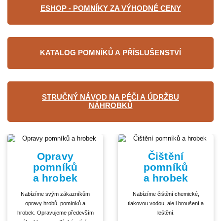
ESHOP - POMNÍKY ZA VÝHODNÉ CENY
KATALOG POMNÍKŮ A PŘÍSLUŠENSTVÍ
STRUČNÝ NÁVOD NA PÉČI A ÚDRŽBU
NÁHROBKŮ
Opravy
Čištění
pomníků
pomníků
a hrobek
a hrobek
Nabízíme svým zákazníkům
Nabízíme čištění chemické,
opravy hrobů, pomínků a
tlakovou vodou, ale i broušení a
hrobek. Opravujeme především
leštění.