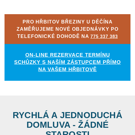
PRO HŘBITOV BŘEZINY U DĚČÍNA
ZAMĚŘUJEME NOVÉ OBJEDNÁVKY PO
TELEFONICKÉ DOHODĚ NA
775 337 383
ON-LINE REZERVACE TERMÍNU
SCHŮZKY S NAŠÍM ZÁSTUPCEM PŘÍMO
NA VAŠEM HŘBITOVĚ
RYCHLÁ A JEDNODUCHÁ
DOMLUVA - ŽÁDNÉ
STAROSTI