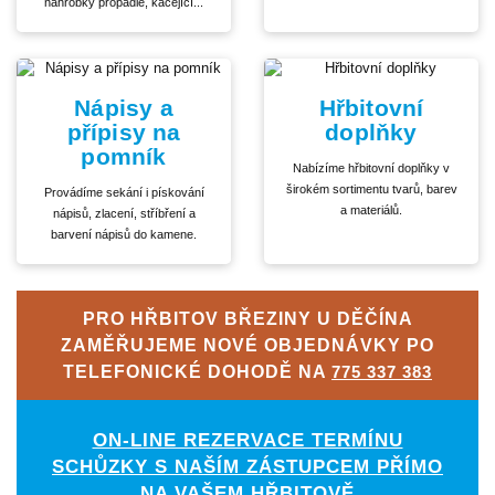
náhrobky propadlé, kácející...
Nápisy a
Hřbitovní
přípisy na
doplňky
pomník
Nabízíme hřbitovní doplňky v
širokém sortimentu tvarů, barev
Provádíme sekání i pískování
a materiálů.
nápisů, zlacení, stříbření a
barvení nápisů do kamene.
PRO HŘBITOV BŘEZINY U DĚČÍNA
ZAMĚŘUJEME NOVÉ OBJEDNÁVKY PO
TELEFONICKÉ DOHODĚ NA
775 337 383
ON-LINE REZERVACE TERMÍNU
SCHŮZKY S NAŠÍM ZÁSTUPCEM PŘÍMO
NA VAŠEM HŘBITOVĚ