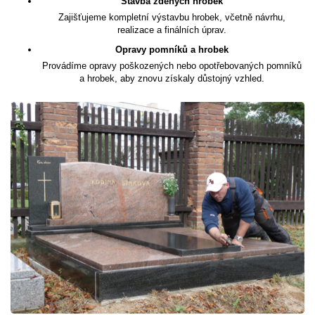
Stavba zděných hrobek
Zajišťujeme kompletní výstavbu hrobek, včetně návrhu,
realizace a finálních úprav.
Opravy pomníků a hrobek
Provádíme opravy poškozených nebo opotřebovaných pomníků
a hrobek, aby znovu získaly důstojný vzhled.