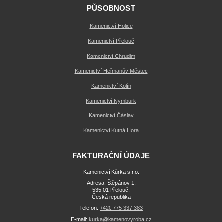
PŮSOBNOST
Kamenictví Holice
Kamenictví Přelouč
Kamenictví Chrudim
Kamenictví Heřmanův Městec
Kamenictví Kolín
Kamenictví Nymburk
Kamenictví Čáslav
Kamenictví Kutná Hora
FAKTURAČNÍ ÚDAJE
Kamenictví Kůrka s.r.o.
Adresa: Štěpánov 1,
535 01 Přelouč,
Česká republika
Telefon:
+420 775 337 383
E-mail:
kurka@kamenovyroba.cz