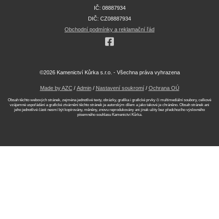
IČ: 08887934
DIČ: CZ08887934
Obchodní podmínky a reklamační řád
©2026 Kamenictví Kůrka s.r.o. - Všechna práva vyhrazena
Made by AZC
/
Admin
/
Nastavení soukromí
/
Ochrana OÚ
Obsah těchto webových stránek, zejména jednotlivé texty, obrázky, grafika i grafické prvky či multimediální soubory, celkové
vzájemné uspořádání a grafické ztvárnění těchto stránek je autorským dílem a jako takové je chráněno. Obsah stránek ani
jeho jednotlivé části nesmí být kopírovány, měněny, znovu reprodukovány ani jinak užity bez předchozího výslovného
písemného souhlasu Kamenictví Kůrka.