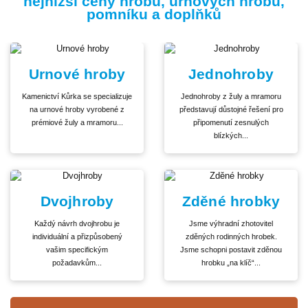
nejnižší ceny hrobů, urnových hrobů,
pomníku a doplňků
Urnové hroby
Jednohroby
Kamenictví Kůrka se specializuje
Jednohroby z žuly a mramoru
na urnové hroby vyrobené z
představují důstojné řešení pro
prémiové žuly a mramoru...
připomenutí zesnulých
blízkých...
Dvojhroby
Zděné hrobky
Každý návrh dvojhrobu je
Jsme výhradní zhotovitel
individuální a přizpůsobený
zděných rodinných hrobek.
vašim specifickým
Jsme schopni postavit zděnou
požadavkům...
hrobku „na klíč“...