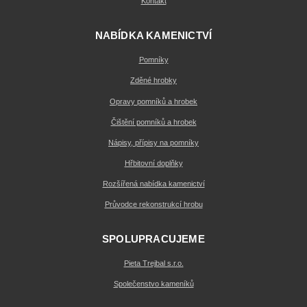
Kontakt
NABÍDKA KAMENICTVÍ
Pomníky
Zděné hrobky
Opravy pomníků a hrobek
Čištění pomníků a hrobek
Nápisy, přípisy na pomníky
Hřbitovní doplňky
Rozšířená nabídka kamenictví
Průvodce rekonstrukcí hrobu
SPOLUPRACUJEME
Pieta Trejbal s.r.o.
Společenstvo kameníků