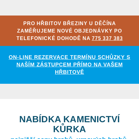
PRO HŘBITOV BŘEZINY U DĚČÍNA
ZAMĚŘUJEME NOVÉ OBJEDNÁVKY PO
TELEFONICKÉ DOHODĚ NA
775 337 383
ON-LINE REZERVACE TERMÍNU SCHŮZKY S
NAŠÍM ZÁSTUPCEM PŘÍMO NA VAŠEM
HŘBITOVĚ
NABÍDKA KAMENICTVÍ
KŮRKA