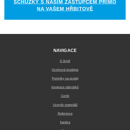
SCHŮZKY S NAŠÍM ZÁSTUPCEM PŘÍMO
NA VAŠEM HŘBITOVĚ
NAVIGACE
O firmě
Vzorková prodejna
Pomníky na prodej
Inspirace náhrobků
Ceník
Vzorník materiálů
Reference
Kariéra