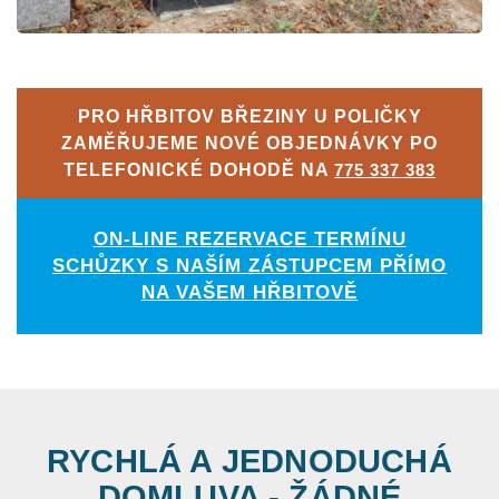
PRO HŘBITOV BŘEZINY U POLIČKY
ZAMĚŘUJEME NOVÉ OBJEDNÁVKY PO
TELEFONICKÉ DOHODĚ NA
775 337 383
ON-LINE REZERVACE TERMÍNU
SCHŮZKY S NAŠÍM ZÁSTUPCEM PŘÍMO
NA VAŠEM HŘBITOVĚ
RYCHLÁ A JEDNODUCHÁ
DOMLUVA - ŽÁDNÉ