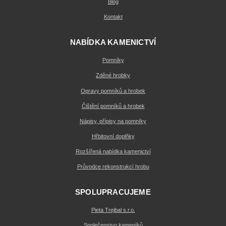
Blog
Kontakt
NABÍDKA KAMENICTVÍ
Pomníky
Zděné hrobky
Opravy pomníků a hrobek
Čištění pomníků a hrobek
Nápisy, přípisy na pomníky
Hřbitovní doplňky
Rozšířená nabídka kamenictví
Průvodce rekonstrukcí hrobu
SPOLUPRACUJEME
Pieta Trejbal s.r.o.
Společenstvo kameníků