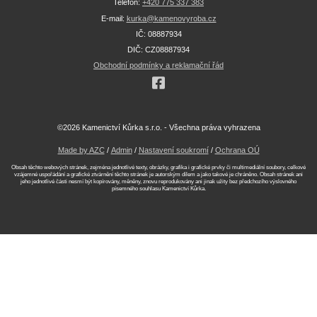
Telefon:
+420 775 337 383
E-mail:
kurka@kamenovyroba.cz
IČ: 08887934
DIČ: CZ08887934
Obchodní podmínky a reklamační řád
©2026 Kamenictví Kůrka s.r.o. - Všechna práva vyhrazena
Made by AZC
/
Admin
/
Nastavení soukromí
/
Ochrana OÚ
Obsah těchto webových stránek, zejména jednotlivé texty, obrázky, grafika i grafické prvky či multimediální soubory, celkové
vzájemné uspořádání a grafické ztvárnění těchto stránek je autorským dílem a jako takové je chráněno. Obsah stránek ani
jeho jednotlivé části nesmí být kopírovány, měněny, znovu reprodukovány ani jinak užity bez předchozího výslovného
písemného souhlasu Kamenictví Kůrka.