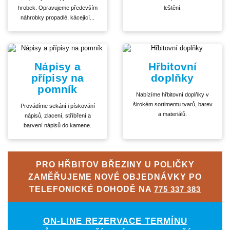
hrobek. Opravujeme především
leštění.
náhrobky propadlé, kácející...
Nápisy a
Hřbitovní
přípisy na
doplňky
pomník
Nabízíme hřbitovní doplňky v
širokém sortimentu tvarů, barev
Provádíme sekání i pískování
a materiálů.
nápisů, zlacení, stříbření a
barvení nápisů do kamene.
PRO HŘBITOV BŘEZINY U POLIČKY
ZAMĚŘUJEME NOVÉ OBJEDNÁVKY PO
TELEFONICKÉ DOHODĚ NA
775 337 383
ON-LINE REZERVACE TERMÍNU