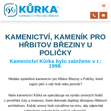
KAMENICTVÍ, KAMENÍK PRO
HŘBITOV BŘEZINY U
POLIČKY
Kamenictví Kůrka bylo založeno v r.:
1998.
Hledáte spolehlivé kamenictví pro hřbitov Březiny u Poličky, které
zajistí péči o váš hrob nebo pomník?
Naše kamenictví Kůrka se specializuje na výrobu urnových hrobů
z prvotřídní žuly a mramoru, které dokonale doplňují důstojnou hřbitovní
architekturu. Každý urnový hrob vytváříme na míru, aby odpovídal
jedinečným požadavkům našich zákazníků.