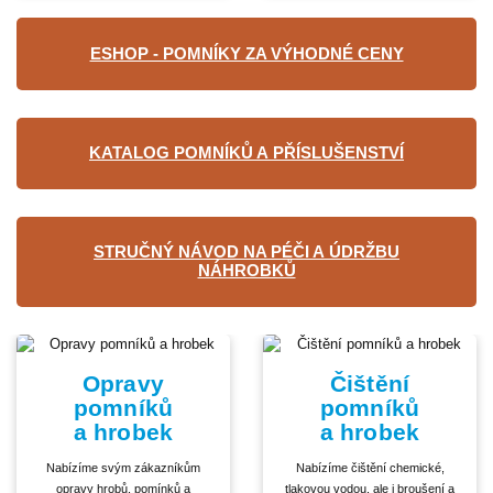
ESHOP - POMNÍKY ZA VÝHODNÉ CENY
KATALOG POMNÍKŮ A PŘÍSLUŠENSTVÍ
STRUČNÝ NÁVOD NA PÉČI A ÚDRŽBU
NÁHROBKŮ
Opravy
Čištění
pomníků
pomníků
a hrobek
a hrobek
Nabízíme svým zákazníkům
Nabízíme čištění chemické,
opravy hrobů, pomínků a
tlakovou vodou, ale i broušení a