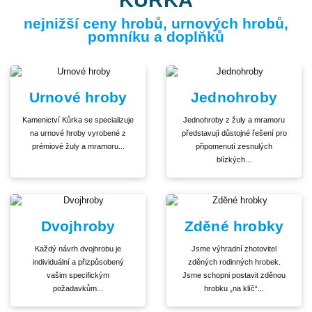
nejnižší ceny hrobů, urnových hrobů,
pomníku a doplňků
Urnové hroby
Jednohroby
Kamenictví Kůrka se specializuje
Jednohroby z žuly a mramoru
na urnové hroby vyrobené z
představují důstojné řešení pro
prémiové žuly a mramoru...
připomenutí zesnulých
blízkých...
Dvojhroby
Zděné hrobky
Každý návrh dvojhrobu je
Jsme výhradní zhotovitel
individuální a přizpůsobený
zděných rodinných hrobek.
vašim specifickým
Jsme schopni postavit zděnou
požadavkům...
hrobku „na klíč“...