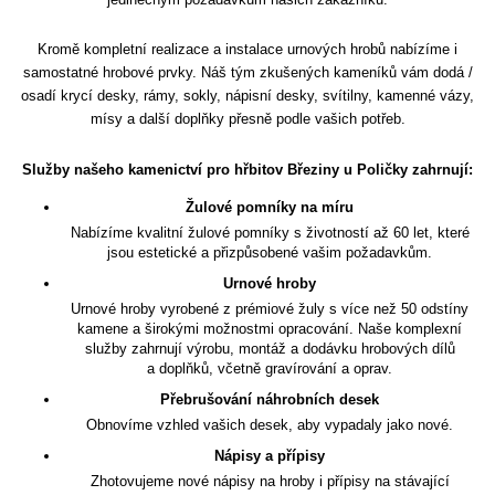
Kromě kompletní realizace a instalace urnových hrobů nabízíme i
samostatné hrobové prvky. Náš tým zkušených kameníků vám dodá /
osadí krycí desky, rámy, sokly, nápisní desky, svítilny, kamenné vázy,
mísy a další doplňky přesně podle vašich potřeb.
Služby našeho kamenictví pro hřbitov Březiny u Poličky zahrnují:
Žulové pomníky na míru
Nabízíme kvalitní žulové pomníky s životností až 60 let, které
jsou estetické a přizpůsobené vašim požadavkům.
Urnové hroby
Urnové hroby vyrobené z prémiové žuly s více než 50 odstíny
kamene a širokými možnostmi opracování. Naše komplexní
služby zahrnují výrobu, montáž a dodávku hrobových dílů
a doplňků, včetně gravírování a oprav.
Přebrušování náhrobních desek
Obnovíme vzhled vašich desek, aby vypadaly jako nové.
Nápisy a přípisy
Zhotovujeme nové nápisy na hroby i přípisy na stávající