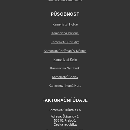
PŮSOBNOST
Kamenictví Holice
Kamenictví Přelouč
Kamenictví Chrudim
Kamenictví Heřmanův Městec
Kamenictví Kolín
Kamenictví Nymburk
Kamenictví Čáslav
Kamenictví Kutná Hora
FAKTURAČNÍ ÚDAJE
Kamenictví Kůrka s.r.o.
Adresa: Štěpánov 1,
535 01 Přelouč,
Česká republika