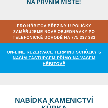
NA PRVNÍM MÍSTĚ!
PRO HŘBITOV BŘEZINY U POLIČKY
ZAMĚŘUJEME NOVÉ OBJEDNÁVKY PO
TELEFONICKÉ DOHODĚ NA
775 337 383
ON-LINE REZERVACE TERMÍNU SCHŮZKY S
NAŠÍM ZÁSTUPCEM PŘÍMO NA VAŠEM
HŘBITOVĚ
NABÍDKA KAMENICTVÍ
KŮRKA