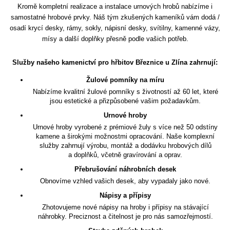
Kromě kompletní realizace a instalace urnových hrobů nabízíme i
samostatné hrobové prvky. Náš tým zkušených kameníků vám dodá /
osadí krycí desky, rámy, sokly, nápisní desky, svítilny, kamenné vázy,
mísy a další doplňky přesně podle vašich potřeb.
Služby našeho kamenictví pro hřbitov Březnice u Zlína zahrnují:
Žulové pomníky na míru
Nabízíme kvalitní žulové pomníky s životností až 60 let, které
jsou estetické a přizpůsobené vašim požadavkům.
Urnové hroby
Urnové hroby vyrobené z prémiové žuly s více než 50 odstíny
kamene a širokými možnostmi opracování. Naše komplexní
služby zahrnují výrobu, montáž a dodávku hrobových dílů
a doplňků, včetně gravírování a oprav.
Přebrušování náhrobních desek
Obnovíme vzhled vašich desek, aby vypadaly jako nové.
Nápisy a přípisy
Zhotovujeme nové nápisy na hroby i přípisy na stávající
náhrobky. Preciznost a čitelnost je pro nás samozřejmostí.