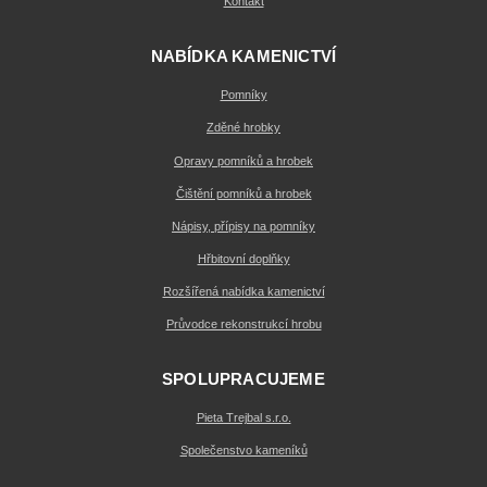
Kontakt
NABÍDKA KAMENICTVÍ
Pomníky
Zděné hrobky
Opravy pomníků a hrobek
Čištění pomníků a hrobek
Nápisy, přípisy na pomníky
Hřbitovní doplňky
Rozšířená nabídka kamenictví
Průvodce rekonstrukcí hrobu
SPOLUPRACUJEME
Pieta Trejbal s.r.o.
Společenstvo kameníků