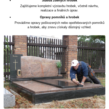
Stavba zděných hrobek
Zajišťujeme kompletní výstavbu hrobek, včetně návrhu,
realizace a finálních úprav.
Opravy pomníků a hrobek
Provádíme opravy poškozených nebo opotřebovaných pomníků
a hrobek, aby znovu získaly důstojný vzhled.