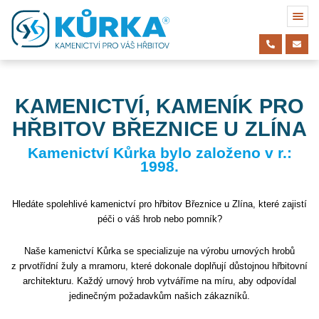
KAMENICTVÍ, KAMENÍK PRO
HŘBITOV BŘEZNICE U ZLÍNA
Kamenictví Kůrka bylo založeno v r.:
1998.
Hledáte spolehlivé kamenictví pro hřbitov Březnice u Zlína, které zajistí
péči o váš hrob nebo pomník?
Naše kamenictví Kůrka se specializuje na výrobu urnových hrobů
z prvotřídní žuly a mramoru, které dokonale doplňují důstojnou hřbitovní
architekturu. Každý urnový hrob vytváříme na míru, aby odpovídal
jedinečným požadavkům našich zákazníků.