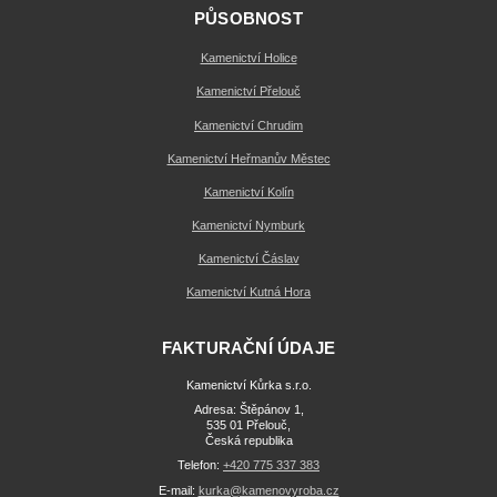
PŮSOBNOST
Kamenictví Holice
Kamenictví Přelouč
Kamenictví Chrudim
Kamenictví Heřmanův Městec
Kamenictví Kolín
Kamenictví Nymburk
Kamenictví Čáslav
Kamenictví Kutná Hora
FAKTURAČNÍ ÚDAJE
Kamenictví Kůrka s.r.o.
Adresa: Štěpánov 1,
535 01 Přelouč,
Česká republika
Telefon:
+420 775 337 383
E-mail:
kurka@kamenovyroba.cz