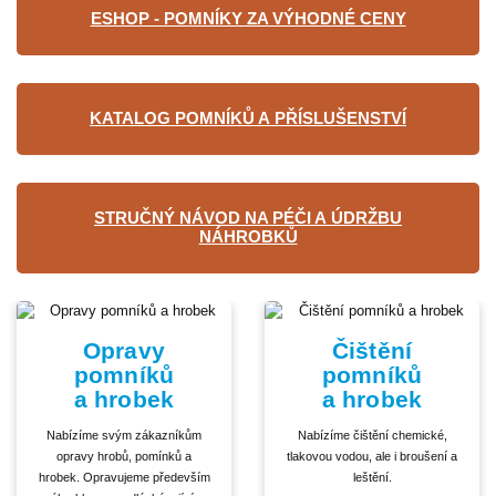
ESHOP - POMNÍKY ZA VÝHODNÉ CENY
KATALOG POMNÍKŮ A PŘÍSLUŠENSTVÍ
STRUČNÝ NÁVOD NA PÉČI A ÚDRŽBU
NÁHROBKŮ
Opravy
Čištění
pomníků
pomníků
a hrobek
a hrobek
Nabízíme svým zákazníkům
Nabízíme čištění chemické,
opravy hrobů, pomínků a
tlakovou vodou, ale i broušení a
hrobek. Opravujeme především
leštění.