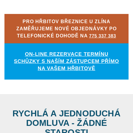
PRO HŘBITOV BŘEZNICE U ZLÍNA
ZAMĚŘUJEME NOVÉ OBJEDNÁVKY PO
TELEFONICKÉ DOHODĚ NA
775 337 383
ON-LINE REZERVACE TERMÍNU
SCHŮZKY S NAŠÍM ZÁSTUPCEM PŘÍMO
NA VAŠEM HŘBITOVĚ
RYCHLÁ A JEDNODUCHÁ
DOMLUVA - ŽÁDNÉ
STAROSTI