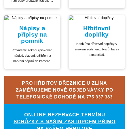
náhrobky propadlé, kácející...
Nápisy a
Hřbitovní
přípisy na
doplňky
pomník
Nabízíme hřbitovní doplňky v
širokém sortimentu tvarů, barev
Provádíme sekání i pískování
a materiálů.
nápisů, zlacení, stříbření a
barvení nápisů do kamene.
PRO HŘBITOV BŘEZNICE U ZLÍNA
ZAMĚŘUJEME NOVÉ OBJEDNÁVKY PO
TELEFONICKÉ DOHODĚ NA
775 337 383
ON-LINE REZERVACE TERMÍNU
SCHŮZKY S NAŠÍM ZÁSTUPCEM PŘÍMO
NA VAŠEM HŘBITOVĚ