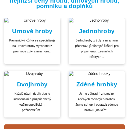
nejnižší ceny hrobů, urnových hrobů,
pomníku a doplňků
Urnové hroby
Jednohroby
Kamenictví Kůrka se specializuje
Jednohroby z žuly a mramoru
na urnové hroby vyrobené z
představují důstojné řešení pro
prémiové žuly a mramoru...
připomenutí zesnulých
blízkých...
Dvojhroby
Zděné hrobky
Každý návrh dvojhrobu je
Jsme výhradní zhotovitel
individuální a přizpůsobený
zděných rodinných hrobek.
vašim specifickým
Jsme schopni postavit zděnou
požadavkům...
hrobku „na klíč“...