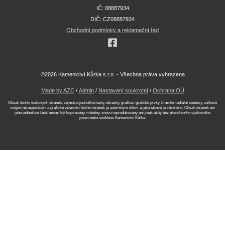
IČ: 08887934
DIČ: CZ08887934
Obchodní podmínky a reklamační řád
©2026 Kamenictví Kůrka s.r.o. - Všechna práva vyhrazena
Made by AZC
/
Admin
/
Nastavení soukromí
/
Ochrana OÚ
Obsah těchto webových stránek, zejména jednotlivé texty, obrázky, grafika i grafické prvky či multimediální soubory, celkové
vzájemné uspořádání a grafické ztvárnění těchto stránek je autorským dílem a jako takové je chráněno. Obsah stránek ani
jeho jednotlivé části nesmí být kopírovány, měněny, znovu reprodukovány ani jinak užity bez předchozího výslovného
písemného souhlasu Kamenictví Kůrka.