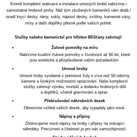
Kromě kompletní realizace a instalace urnových hrobů nabízíme i
samostatné hrobové prvky. Náš tým zkušených kameníků vám dodá /
osadí krycí desky, rámy, sokly, nápisní desky, svítilny, kamenné vázy,
mísy a další doplňky přesně podle vašich potřeb.
Služby našeho kamenictví pro hřbitov Bříšťany zahrnují:
Žulové pomníky na míru
Nabízíme kvalitní žulové pomníky s životností až 60 let, které
jsou estetické a přizpůsobené vašim požadavkům.
Urnové hroby
Urnové hroby vyrobené z prémiové žuly s více než 50 odstíny
kamene a širokými možnostmi opracování. Naše komplexní
služby zahrnují výrobu, montáž a dodávku hrobových dílů
a doplňků, včetně gravírování a oprav.
Přebrušování náhrobních desek
Obnovíme vzhled vašich desek, aby vypadaly jako nové.
Nápisy a přípisy
Zhotovujeme nové nápisy na hroby i přípisy na stávající
náhrobky. Preciznost a čitelnost je pro nás samozřejmostí.