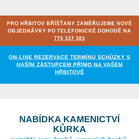
PRO HŘBITOV BŘÍŠŤANY ZAMĚŘUJEME NOVÉ
OBJEDNÁVKY PO TELEFONICKÉ DOHODĚ NA
775 337 383
ON-LINE REZERVACE TERMÍNU SCHŮZKY S
NAŠÍM ZÁSTUPCEM PŘÍMO NA VAŠEM
HŘBITOVĚ
NABÍDKA KAMENICTVÍ
KŮRKA