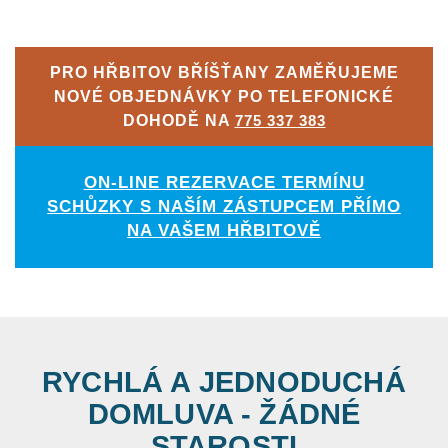
PRO HŘBITOV BŘÍŠŤANY ZAMĚŘUJEME
NOVÉ OBJEDNÁVKY PO TELEFONICKÉ
DOHODĚ NA
775 337 383
ON-LINE REZERVACE TERMÍNU
SCHŮZKY S NAŠÍM ZÁSTUPCEM PŘÍMO
NA VAŠEM HŘBITOVĚ
RYCHLÁ A JEDNODUCHÁ
DOMLUVA - ŽÁDNÉ
STAROSTI