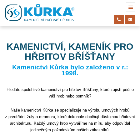
KAMENICTVÍ, KAMENÍK PRO
HŘBITOV BŘÍŠŤANY
Kamenictví Kůrka bylo založeno v r.:
1998.
Hledáte spolehlivé kamenictví pro hřbitov Bříšťany, které zajistí péči o
váš hrob nebo pomník?
Naše kamenictví Kůrka se specializuje na výrobu urnových hrobů
z prvotřídní žuly a mramoru, které dokonale doplňují důstojnou hřbitovní
architekturu. Každý urnový hrob vytváříme na míru, aby odpovídal
jedinečným požadavkům našich zákazníků.