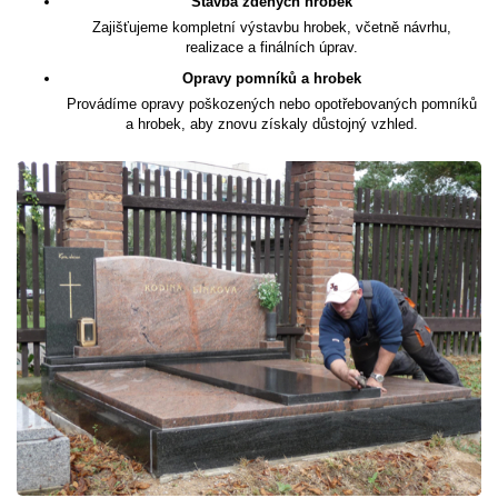
Stavba zděných hrobek
Zajišťujeme kompletní výstavbu hrobek, včetně návrhu,
realizace a finálních úprav.
Opravy pomníků a hrobek
Provádíme opravy poškozených nebo opotřebovaných pomníků
a hrobek, aby znovu získaly důstojný vzhled.