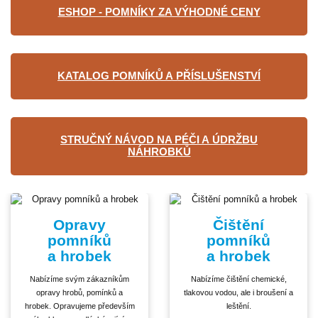
ESHOP - POMNÍKY ZA VÝHODNÉ CENY
KATALOG POMNÍKŮ A PŘÍSLUŠENSTVÍ
STRUČNÝ NÁVOD NA PÉČI A ÚDRŽBU
NÁHROBKŮ
Opravy
Čištění
pomníků
pomníků
a hrobek
a hrobek
Nabízíme svým zákazníkům
Nabízíme čištění chemické,
opravy hrobů, pomínků a
tlakovou vodou, ale i broušení a
hrobek. Opravujeme především
leštění.