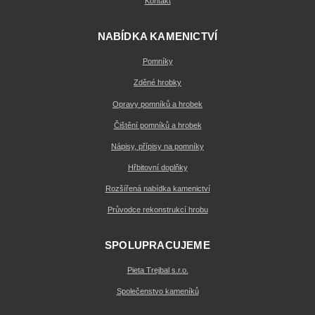
Kontakt
NABÍDKA KAMENICTVÍ
Pomníky
Zděné hrobky
Opravy pomníků a hrobek
Čištění pomníků a hrobek
Nápisy, přípisy na pomníky
Hřbitovní doplňky
Rozšířená nabídka kamenictví
Průvodce rekonstrukcí hrobu
SPOLUPRACUJEME
Pieta Trejbal s.r.o.
Společenstvo kameníků