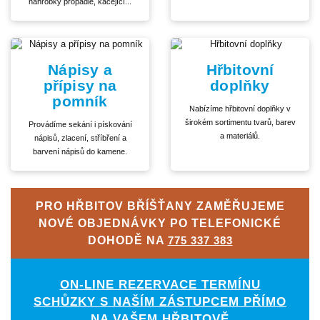
náhrobky propadlé, kácející...
Nápisy a
Hřbitovní
přípisy na
doplňky
pomník
Nabízíme hřbitovní doplňky v
širokém sortimentu tvarů, barev
Provádíme sekání i pískování
a materiálů.
nápisů, zlacení, stříbření a
barvení nápisů do kamene.
PRO HŘBITOV BŘÍŠŤANY ZAMĚŘUJEME
NOVÉ OBJEDNÁVKY PO TELEFONICKÉ
DOHODĚ NA
775 337 383
ON-LINE REZERVACE TERMÍNU
SCHŮZKY S NAŠÍM ZÁSTUPCEM PŘÍMO
NA VAŠEM HŘBITOVĚ