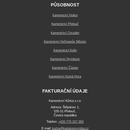
PŮSOBNOST
Kamenictví Holice
Kamenictví Přelouč
Kamenictví Chrudim
Kamenictví Heřmanův Městec
Kamenictví Kolín
Kamenictví Nymburk
Kamenictví Čáslav
Kamenictví Kutná Hora
FAKTURAČNÍ ÚDAJE
Kamenictví Kůrka s.r.o.
Adresa: Štěpánov 1,
535 01 Přelouč,
Česká republika
Telefon:
+420 775 337 383
E-mail:
kurka@kamenovyroba.cz