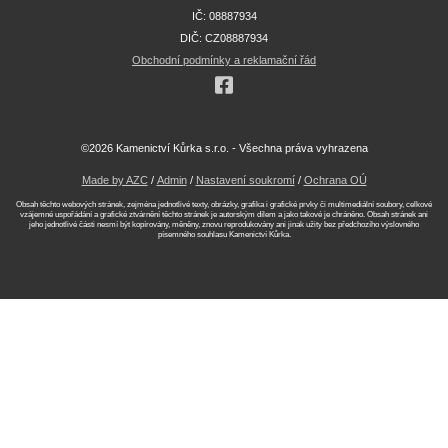
IČ: 08887934
DIČ: CZ08887934
Obchodní podmínky a reklamační řád
©2026 Kamenictví Kůrka s.r.o. - Všechna práva vyhrazena
Made by AZC
/
Admin
/
Nastavení soukromí
/
Ochrana OÚ
Obsah těchto webových stránek, zejména jednotlivé texty, obrázky, grafika i grafické prvky či multimediální soubory, celkové
vzájemné uspořádání a grafické ztvárnění těchto stránek je autorským dílem a jako takové je chráněno. Obsah stránek ani
jeho jednotlivé části nesmí být kopírovány, měněny, znovu reprodukovány ani jinak užity bez předchozího výslovného
písemného souhlasu Kamenictví Kůrka.