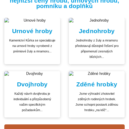
nejnižší ceny hrobů, urnových hrobů,
pomníku a doplňků
Urnové hroby
Jednohroby
Kamenictví Kůrka se specializuje
Jednohroby z žuly a mramoru
na urnové hroby vyrobené z
představují důstojné řešení pro
prémiové žuly a mramoru...
připomenutí zesnulých
blízkých...
Dvojhroby
Zděné hrobky
Každý návrh dvojhrobu je
Jsme výhradní zhotovitel
individuální a přizpůsobený
zděných rodinných hrobek.
vašim specifickým
Jsme schopni postavit zděnou
požadavkům...
hrobku „na klíč“...