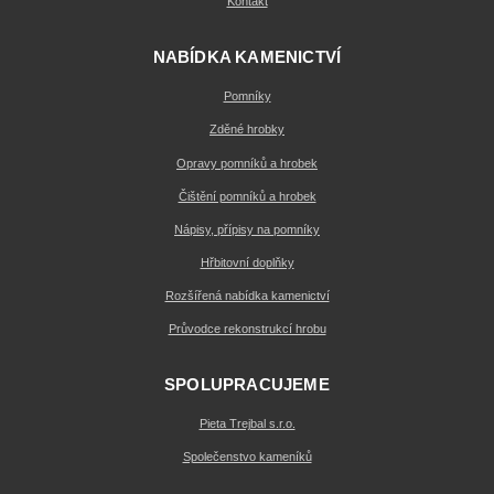
Kontakt
NABÍDKA KAMENICTVÍ
Pomníky
Zděné hrobky
Opravy pomníků a hrobek
Čištění pomníků a hrobek
Nápisy, přípisy na pomníky
Hřbitovní doplňky
Rozšířená nabídka kamenictví
Průvodce rekonstrukcí hrobu
SPOLUPRACUJEME
Pieta Trejbal s.r.o.
Společenstvo kameníků