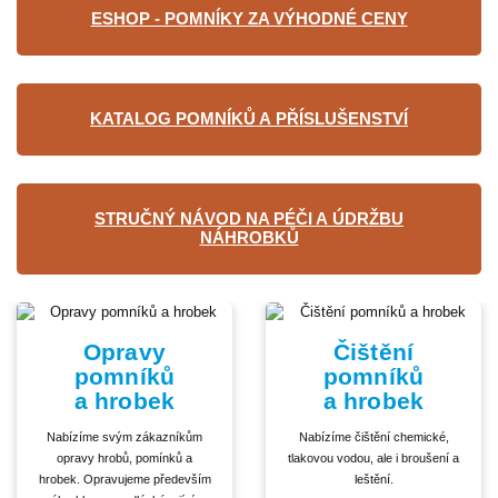
ESHOP - POMNÍKY ZA VÝHODNÉ CENY
KATALOG POMNÍKŮ A PŘÍSLUŠENSTVÍ
STRUČNÝ NÁVOD NA PÉČI A ÚDRŽBU
NÁHROBKŮ
Opravy
Čištění
pomníků
pomníků
a hrobek
a hrobek
Nabízíme svým zákazníkům
Nabízíme čištění chemické,
opravy hrobů, pomínků a
tlakovou vodou, ale i broušení a
hrobek. Opravujeme především
leštění.