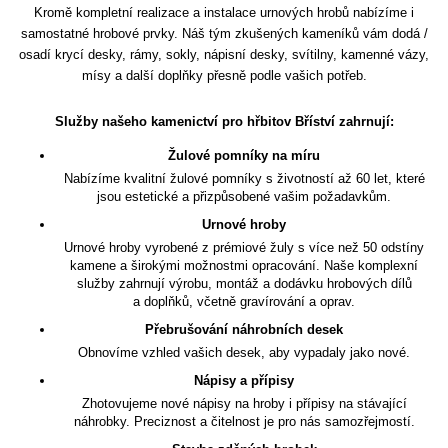
Kromě kompletní realizace a instalace urnových hrobů nabízíme i
samostatné hrobové prvky. Náš tým zkušených kameníků vám dodá /
osadí krycí desky, rámy, sokly, nápisní desky, svítilny, kamenné vázy,
mísy a další doplňky přesně podle vašich potřeb.
Služby našeho kamenictví pro hřbitov Bříství zahrnují:
Žulové pomníky na míru
Nabízíme kvalitní žulové pomníky s životností až 60 let, které
jsou estetické a přizpůsobené vašim požadavkům.
Urnové hroby
Urnové hroby vyrobené z prémiové žuly s více než 50 odstíny
kamene a širokými možnostmi opracování. Naše komplexní
služby zahrnují výrobu, montáž a dodávku hrobových dílů
a doplňků, včetně gravírování a oprav.
Přebrušování náhrobních desek
Obnovíme vzhled vašich desek, aby vypadaly jako nové.
Nápisy a přípisy
Zhotovujeme nové nápisy na hroby i přípisy na stávající
náhrobky. Preciznost a čitelnost je pro nás samozřejmostí.