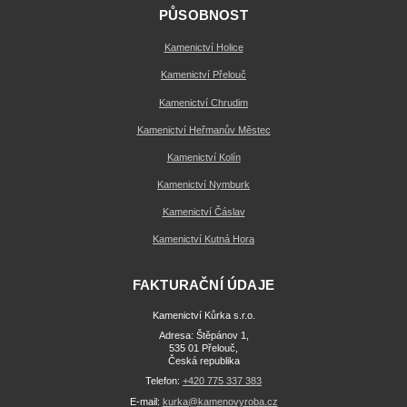
PŮSOBNOST
Kamenictví Holice
Kamenictví Přelouč
Kamenictví Chrudim
Kamenictví Heřmanův Městec
Kamenictví Kolín
Kamenictví Nymburk
Kamenictví Čáslav
Kamenictví Kutná Hora
FAKTURAČNÍ ÚDAJE
Kamenictví Kůrka s.r.o.
Adresa: Štěpánov 1,
535 01 Přelouč,
Česká republika
Telefon:
+420 775 337 383
E-mail:
kurka@kamenovyroba.cz