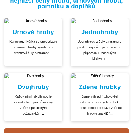
nejnižší ceny hrobů, urnových hrobů,
pomníku a doplňků
Urnové hroby
Jednohroby
Kamenictví Kůrka se specializuje
Jednohroby z žuly a mramoru
na urnové hroby vyrobené z
představují důstojné řešení pro
prémiové žuly a mramoru...
připomenutí zesnulých
blízkých...
Dvojhroby
Zděné hrobky
Každý návrh dvojhrobu je
Jsme výhradní zhotovitel
individuální a přizpůsobený
zděných rodinných hrobek.
vašim specifickým
Jsme schopni postavit zděnou
požadavkům...
hrobku „na klíč“...