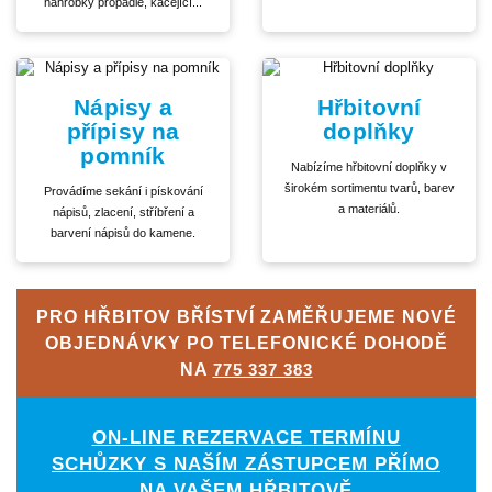
náhrobky propadlé, kácející...
Nápisy a
Hřbitovní
přípisy na
doplňky
pomník
Nabízíme hřbitovní doplňky v
širokém sortimentu tvarů, barev
Provádíme sekání i pískování
a materiálů.
nápisů, zlacení, stříbření a
barvení nápisů do kamene.
PRO HŘBITOV BŘÍSTVÍ ZAMĚŘUJEME NOVÉ
OBJEDNÁVKY PO TELEFONICKÉ DOHODĚ
NA
775 337 383
ON-LINE REZERVACE TERMÍNU
SCHŮZKY S NAŠÍM ZÁSTUPCEM PŘÍMO
NA VAŠEM HŘBITOVĚ