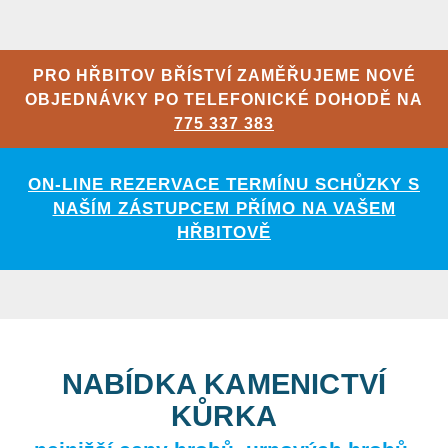
PRO HŘBITOV BŘÍSTVÍ ZAMĚŘUJEME NOVÉ
OBJEDNÁVKY PO TELEFONICKÉ DOHODĚ NA
775 337 383
ON-LINE REZERVACE TERMÍNU SCHŮZKY S
NAŠÍM ZÁSTUPCEM PŘÍMO NA VAŠEM
HŘBITOVĚ
NABÍDKA KAMENICTVÍ
KŮRKA