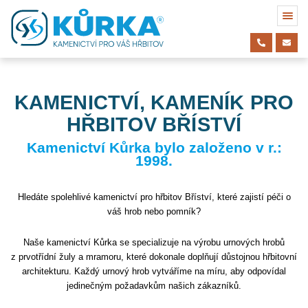
KAMENICTVÍ, KAMENÍK PRO
HŘBITOV BŘÍSTVÍ
Kamenictví Kůrka bylo založeno v r.:
1998.
Hledáte spolehlivé kamenictví pro hřbitov Bříství, které zajistí péči o
váš hrob nebo pomník?
Naše kamenictví Kůrka se specializuje na výrobu urnových hrobů
z prvotřídní žuly a mramoru, které dokonale doplňují důstojnou hřbitovní
architekturu. Každý urnový hrob vytváříme na míru, aby odpovídal
jedinečným požadavkům našich zákazníků.