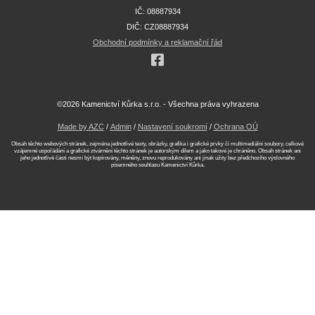
IČ: 08887934
DIČ: CZ08887934
Obchodní podmínky a reklamační řád
©2026 Kamenictví Kůrka s.r.o. - Všechna práva vyhrazena
Made by AZC
/
Admin
/
Nastavení soukromí
/
Ochrana OÚ
Obsah těchto webových stránek, zejména jednotlivé texty, obrázky, grafika i grafické prvky či multimediální soubory, celkové
vzájemné uspořádání a grafické ztvárnění těchto stránek je autorským dílem a jako takové je chráněno. Obsah stránek ani
jeho jednotlivé části nesmí být kopírovány, měněny, znovu reprodukovány ani jinak užity bez předchozího výslovného
písemného souhlasu Kamenictví Kůrka.