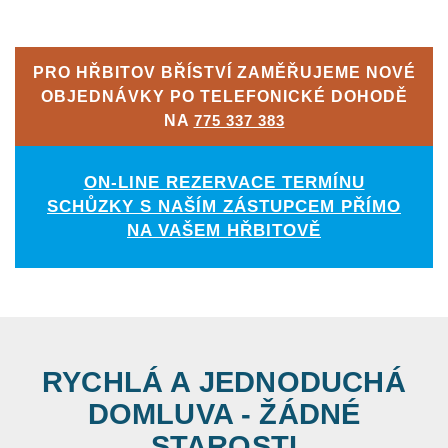
PRO HŘBITOV BŘÍSTVÍ ZAMĚŘUJEME NOVÉ
OBJEDNÁVKY PO TELEFONICKÉ DOHODĚ
NA
775 337 383
ON-LINE REZERVACE TERMÍNU
SCHŮZKY S NAŠÍM ZÁSTUPCEM PŘÍMO
NA VAŠEM HŘBITOVĚ
RYCHLÁ A JEDNODUCHÁ
DOMLUVA - ŽÁDNÉ
STAROSTI