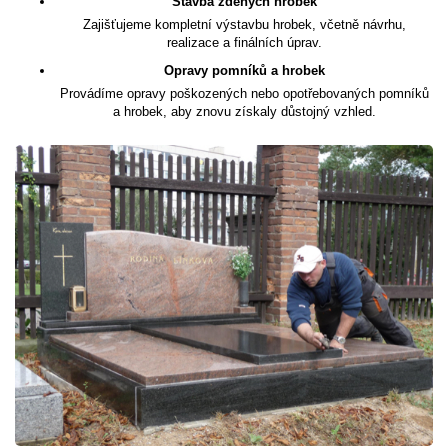
Stavba zděných hrobek
Zajišťujeme kompletní výstavbu hrobek, včetně návrhu,
realizace a finálních úprav.
Opravy pomníků a hrobek
Provádíme opravy poškozených nebo opotřebovaných pomníků
a hrobek, aby znovu získaly důstojný vzhled.