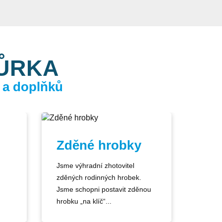
KŮRKA
 a doplňků
Zděné hrobky
Jsme výhradní zhotovitel
zděných rodinných hrobek.
Jsme schopni postavit zděnou
hrobku „na klíč“...