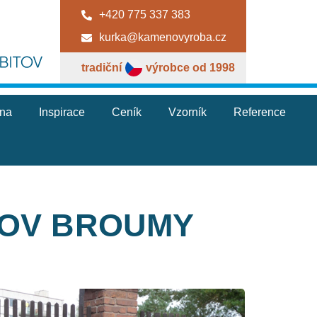
+420 775 337 383
kurka@kamenovyroba.cz
tradiční
výrobce od 1998
jna
Inspirace
Ceník
Vzorník
Reference
TOV BROUMY