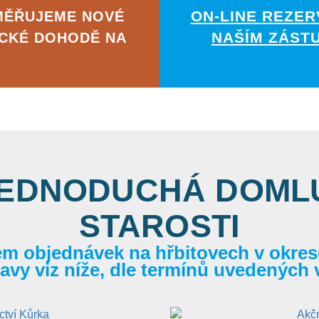
ON-LINE REZER
MĚŘUJEME NOVÉ
NAŠÍM ZÁST
ICKÉ DOHODĚ NA
JEDNODUCHÁ DOMLU
STAROSTI
em objednávek na hřbitovech v okrese
itavy viz níže, dle termínů uvedených 