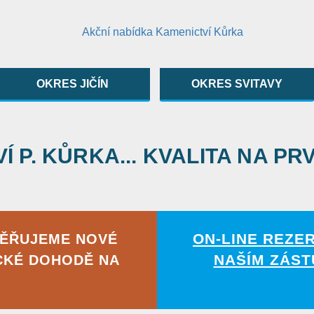
OKRES JIČÍN
OKRES SVITAVY
 P. KŮRKA... KVALITA NA PR
ON-LINE REZE
MĚŘUJEME NOVÉ
NAŠÍM ZÁST
CKÉ DOHODĚ NA