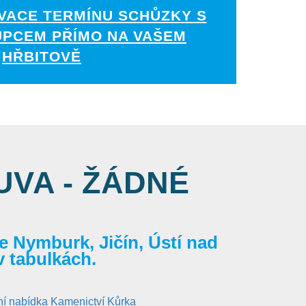
VACE TERMÍNU SCHŮZKY S
UPCEM PŘÍMO NA VAŠEM
HŘBITOVĚ
VA - ŽÁDNÉ
 Nymburk, Jičín, Ústí nad
v tabulkách.