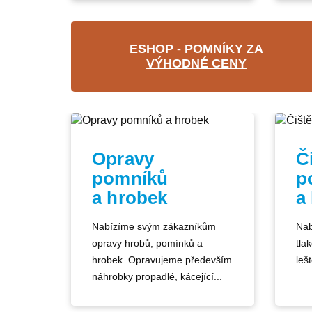
ESHOP - POMNÍKY ZA
VÝHODNÉ CENY
Opravy
Č
pomníků
p
a hrobek
a
Nabízíme svým zákazníkům
Nab
opravy hrobů, pomínků a
tla
hrobek. Opravujeme především
lešt
náhrobky propadlé, kácející...