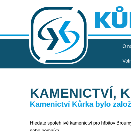
O n
Vol
KAMENICTVÍ, 
Kamenictví Kůrka bylo založe
Hledáte spolehlivé kamenictví pro hřbitov Broumy,
nebo pomník?