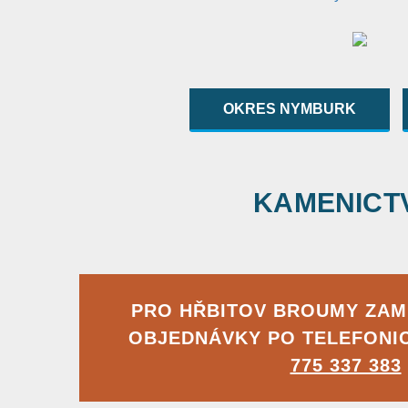
OKRES NYMBURK
KAMENICTVÍ
PRO HŘBITOV BROUMY ZA
OBJEDNÁVKY PO TELEFONI
775 337 383