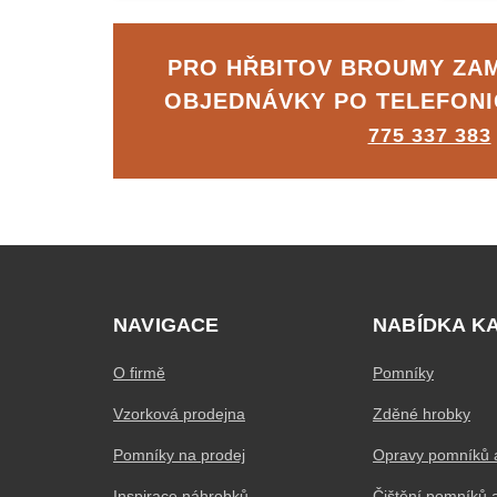
PRO HŘBITOV BROUMY ZA
OBJEDNÁVKY PO TELEFON
775 337 383
NAVIGACE
NABÍDKA K
O firmě
Pomníky
Vzorková prodejna
Zděné hrobky
Pomníky na prodej
Opravy pomníků 
Inspirace náhrobků
Čištění pomníků 