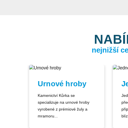
NABÍ
nejnižší 
Urnové hroby
J
Kamenictví Kůrka se
Jed
specializuje na urnové hroby
pře
vyrobené z prémiové žuly a
při
mramoru...
blíz