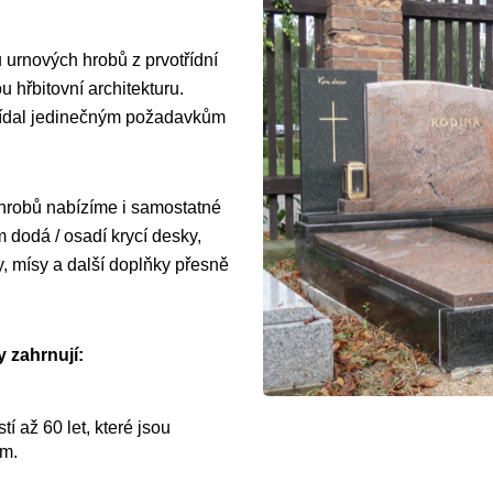
 urnových hrobů z prvotřídní
 hřbitovní architekturu.
vídal jedinečným požadavkům
 hrobů nabízíme i samostatné
dodá / osadí krycí desky,
y, mísy a další doplňky přesně
 zahrnují:
í až 60 let, které jsou
ům.