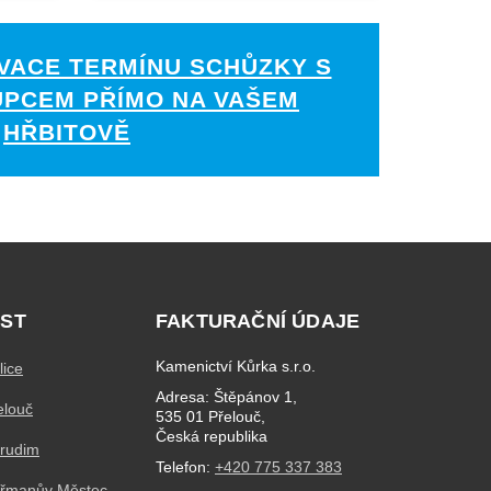
VACE TERMÍNU SCHŮZKY S
UPCEM PŘÍMO NA VAŠEM
HŘBITOVĚ
ST
FAKTURAČNÍ ÚDAJE
Kamenictví Kůrka s.r.o.
lice
Adresa: Štěpánov 1,
elouč
535 01 Přelouč,
Česká republika
hrudim
Telefon:
+420 775 337 383
eřmanův Městec