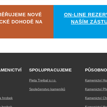
ON-LINE REZER
MĚŘUJEME NOVÉ
NAŠÍM ZÁST
ICKÉ DOHODĚ NA
AMENICTVÍ
SPOLUPRACUJEME
PŮSOBNO
Pieta Trejbal s.r.o.
Kamenictví Ho
Společenstvo kameníků
Kamenictví Př
a hrobek
Kamenictví C
a hrobek
Kamenictví H