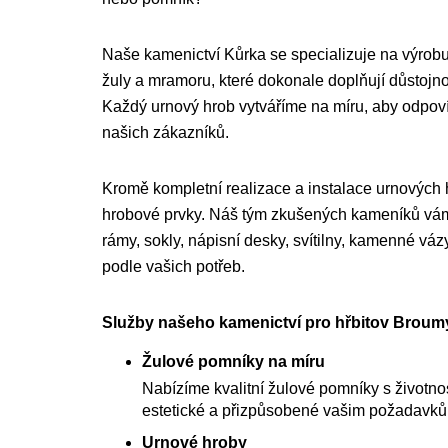
Naše kamenictví Kůrka se specializuje na výrobu
žuly a mramoru, které dokonale doplňují důstojnou
Každý urnový hrob vytváříme na míru, aby odpo
našich zákazníků.
Kromě kompletní realizace a instalace urnových
hrobové prvky. Náš tým zkušených kameníků vám 
rámy, sokly, nápisní desky, svítilny, kamenné váz
podle vašich potřeb.
Služby našeho kamenictví pro hřbitov Broumy
Žulové pomníky na míru
Nabízíme kvalitní žulové pomníky s životnost
estetické a přizpůsobené vašim požadavk
Urnové hroby