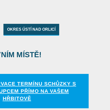
OKRES ÚSTÍ NAD ORLICÍ
VNÍM MÍSTĚ!
RVACE TERMÍNU SCHŮZKY S
UPCEM PŘÍMO NA VAŠEM
HŘBITOVĚ