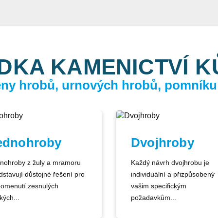
DKA KAMENICTVÍ 
ceny hrobů, urnových hrobů, pomníku
ednohroby
Dvojhroby
nohroby z žuly a mramoru
Každý návrh dvojhrobu je
dstavují důstojné řešení pro
individuální a přizpůsobený
pomenutí zesnulých
vašim specifickým
kých...
požadavkům...