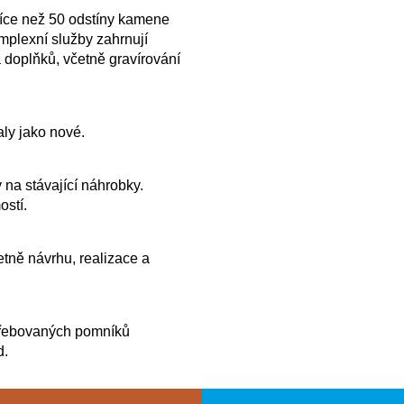
více než 50 odstíny kamene
plexní služby zahrnují
 doplňků, včetně gravírování
ly jako nové.
 na stávající náhrobky.
ostí.
tně návrhu, realizace a
řebovaných pomníků
d.