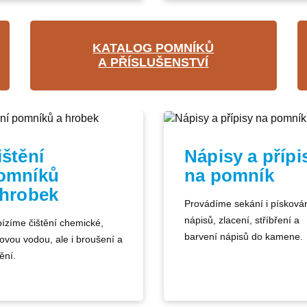
KATALOG POMNÍKŮ
A PŘÍSLUŠENSTVÍ
ištění
Nápisy a přípi
omníků
na pomník
 hrobek
Provádíme sekání i písková
nápisů, zlacení, stříbření a
ízíme čištění chemické,
barvení nápisů do kamene.
kovou vodou, ale i broušení a
ění.