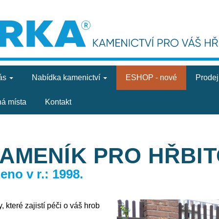
ás
Nabídka
kamenictví
ESHOP - nové
Prode
ná místa
Kontakt
KAMENÍK PRO HŘBI
no v r.: 1998.
 které zajistí péči o váš hrob