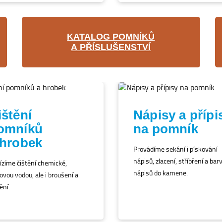
KATALOG POMNÍKŮ
A PŘÍSLUŠENSTVÍ
ištění
Nápisy a přípi
omníků
na pomník
 hrobek
Provádíme sekání i pískování
nápisů, zlacení, stříbření a bar
ízíme čištění chemické,
nápisů do kamene.
ovou vodou, ale i broušení a
ění.