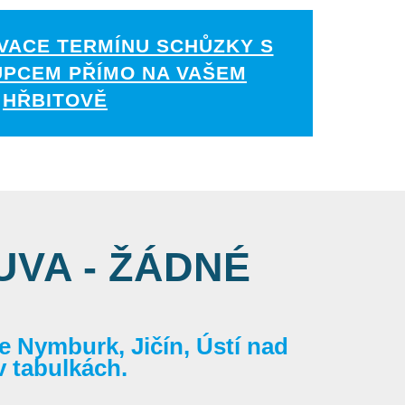
VACE TERMÍNU SCHŮZKY S
UPCEM PŘÍMO NA VAŠEM
HŘBITOVĚ
VA - ŽÁDNÉ
 Nymburk, Jičín, Ústí nad
v tabulkách.