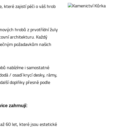
 které zajistí péči o váš hrob
nových hrobů z prvotřídní žuly
tovní architekturu. Každý
dinečným požadavkům našich
obů nabízíme i samostatné
dá / osadí krycí desky, rámy,
 další doplňky přesně podle
ice zahrnují:
až 60 let, které jsou estetické