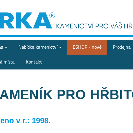
ás
Nabídka
kamenictví
ESHOP - nové
Prodejna
á místa
Kontakt
KAMENÍK PRO HŘBI
no v r.: 1998.