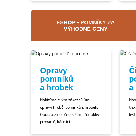
ESHOP - POMNÍKY ZA
VÝHODNÉ CENY
Opravy
Č
pomníků
p
a hrobek
a
Nabízíme svým zákazníkům
Nab
opravy hrobů, pomínků a hrobek.
tlak
Opravujeme především náhrobky
lešt
propadlé, kácející...