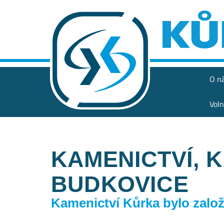
O n
Voln
KAMENICTVÍ, 
BUDKOVICE
Kamenictví Kůrka bylo založe