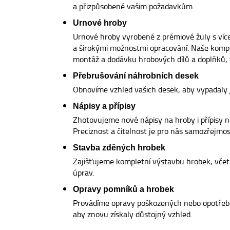
a přizpůsobené vašim požadavkům.
Urnové hroby
Urnové hroby vyrobené z prémiové žuly s ví
a širokými možnostmi opracování. Naše kompl
montáž a dodávku hrobových dílů a doplňků, v
Přebrušování náhrobních desek
Obnovíme vzhled vašich desek, aby vypadaly 
Nápisy a přípisy
Zhotovujeme nové nápisy na hroby i přípisy na
Preciznost a čitelnost je pro nás samozřejmost
Stavba zděných hrobek
Zajišťujeme kompletní výstavbu hrobek, včetn
úprav.
Opravy pomníků a hrobek
Provádíme opravy poškozených nebo opotřeb
aby znovu získaly důstojný vzhled.