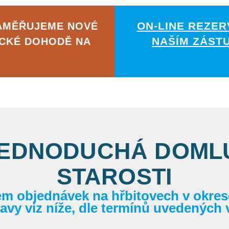
ON-LINE REZER
ZAMĚŘUJEME NOVÉ
NAŠÍM ZÁST
ICKÉ DOHODĚ NA
JEDNODUCHÁ DOMLU
STAROSTI
em objednávek na hřbitovech v okrese
itavy viz níže, dle termínů uvedených 