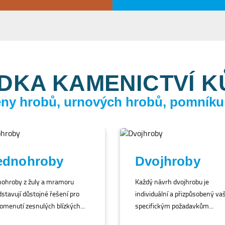
DKA KAMENICTVÍ 
ceny hrobů, urnových hrobů, pomníku
ednohroby
Dvojhroby
nohroby z žuly a mramoru
Každý návrh dvojhrobu je
stavují důstojné řešení pro
individuální a přizpůsobený va
omenutí zesnulých blízkých...
specifickým požadavkům...