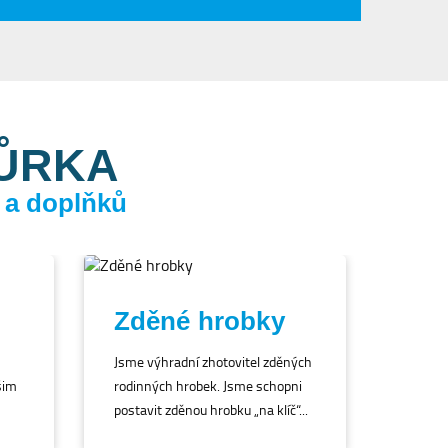
KŮRKA
 a doplňků
Zděné hrobky
Jsme výhradní zhotovitel zděných
šim
rodinných hrobek. Jsme schopni
postavit zděnou hrobku „na klíč“...