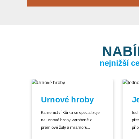
NABÍ
nejnižší 
Urnové hroby
J
Kamenictví Kůrka se specializuje
Jed
na urnové hroby vyrobené z
před
prémiové žuly a mramoru...
přip