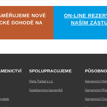
ON-LINE REZER
ZAMĚŘUJEME NOVÉ
NAŠÍM ZÁST
ICKÉ DOHODĚ NA
AMENICTVÍ
SPOLUPRACUJEME
PŮSOBNO
Pieta Trejbal s.r.o.
Kamenictví Holi
Společenstvo kameníků
Kamenictví Pře
hrobek
Kamenictví Ch