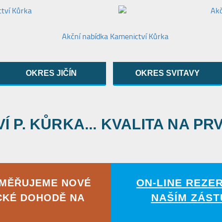
OKRES JIČÍN
OKRES SVITAVY
 P. KŮRKA... KVALITA NA PR
ON-LINE REZE
AMĚŘUJEME NOVÉ
NAŠÍM ZÁST
CKÉ DOHODĚ NA