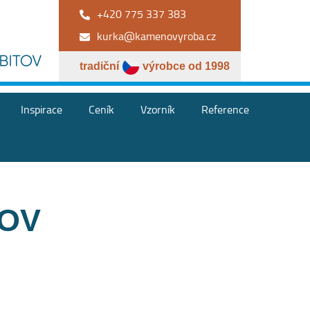
+420 775 337 383
kurka@kamenovyroba.cz
tradiční
výrobce od 1998
Inspirace
Ceník
Vzorník
Reference
TOV