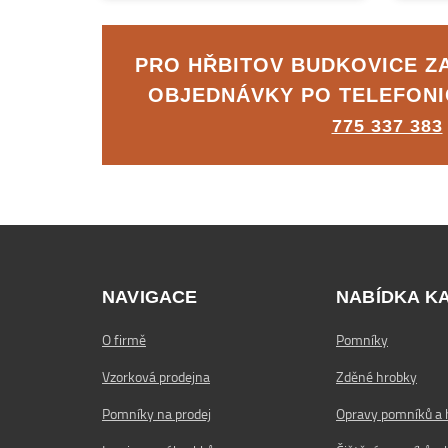
PRO HŘBITOV BUDKOVICE 
OBJEDNÁVKY PO TELEFON
775 337 383
NAVIGACE
NABÍDKA K
O firmě
Pomníky
Vzorková prodejna
Zděné hrobky
Pomníky na prodej
Opravy pomníků a 