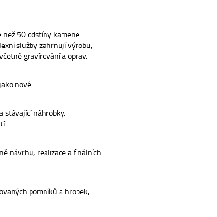
ce než 50 odstíny kamene
exní služby zahrnují výrobu,
četně gravírování a oprav.
jako nové.
 stávající náhrobky.
í.
ě návrhu, realizace a finálních
ovaných pomníků a hrobek,