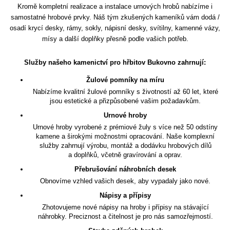
Kromě kompletní realizace a instalace urnových hrobů nabízíme i
samostatné hrobové prvky. Náš tým zkušených kameníků vám dodá /
osadí krycí desky, rámy, sokly, nápisní desky, svítilny, kamenné vázy,
mísy a další doplňky přesně podle vašich potřeb.
Služby našeho kamenictví pro hřbitov Bukovno zahrnují:
Žulové pomníky na míru
Nabízíme kvalitní žulové pomníky s životností až 60 let, které
jsou estetické a přizpůsobené vašim požadavkům.
Urnové hroby
Urnové hroby vyrobené z prémiové žuly s více než 50 odstíny
kamene a širokými možnostmi opracování. Naše komplexní
služby zahrnují výrobu, montáž a dodávku hrobových dílů
a doplňků, včetně gravírování a oprav.
Přebrušování náhrobních desek
Obnovíme vzhled vašich desek, aby vypadaly jako nové.
Nápisy a přípisy
Zhotovujeme nové nápisy na hroby i přípisy na stávající
náhrobky. Preciznost a čitelnost je pro nás samozřejmostí.