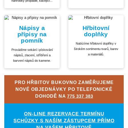
náhrobky propadlé, kácející...
Nápisy a
Hřbitovní
přípisy na
doplňky
pomník
Nabízíme hřbitovní doplňky v
širokém sortimentu tvarů, barev
Provádíme sekání i pískování
a materiálů.
nápisů, zlacení, stříbření a
barvení nápisů do kamene.
PRO HŘBITOV BUKOVNO ZAMĚŘUJEME
NOVÉ OBJEDNÁVKY PO TELEFONICKÉ
DOHODĚ NA
775 337 383
ON-LINE REZERVACE TERMÍNU
SCHŮZKY S NAŠÍM ZÁSTUPCEM PŘÍMO
NA VAŠEM HŘBITOVĚ