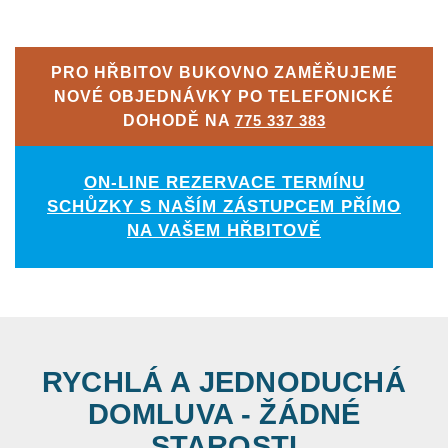
PRO HŘBITOV BUKOVNO ZAMĚŘUJEME
NOVÉ OBJEDNÁVKY PO TELEFONICKÉ
DOHODĚ NA
775 337 383
ON-LINE REZERVACE TERMÍNU
SCHŮZKY S NAŠÍM ZÁSTUPCEM PŘÍMO
NA VAŠEM HŘBITOVĚ
RYCHLÁ A JEDNODUCHÁ
DOMLUVA - ŽÁDNÉ
STAROSTI