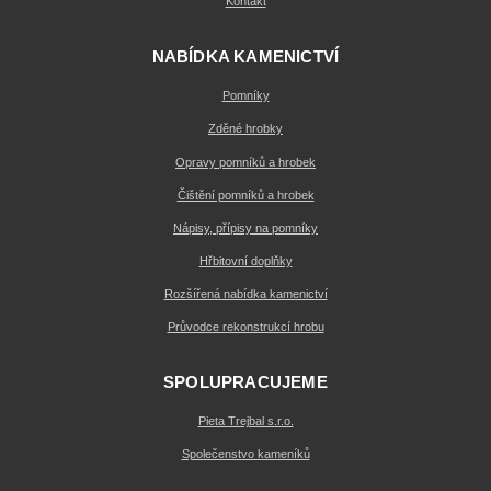
Kontakt
NABÍDKA KAMENICTVÍ
Pomníky
Zděné hrobky
Opravy pomníků a hrobek
Čištění pomníků a hrobek
Nápisy, přípisy na pomníky
Hřbitovní doplňky
Rozšířená nabídka kamenictví
Průvodce rekonstrukcí hrobu
SPOLUPRACUJEME
Pieta Trejbal s.r.o.
Společenstvo kameníků