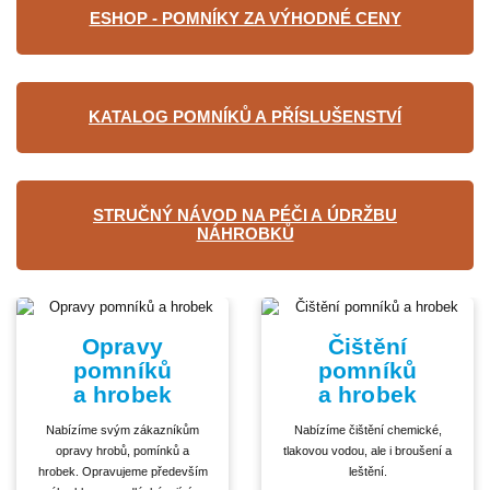
ESHOP - POMNÍKY ZA VÝHODNÉ CENY
KATALOG POMNÍKŮ A PŘÍSLUŠENSTVÍ
STRUČNÝ NÁVOD NA PÉČI A ÚDRŽBU
NÁHROBKŮ
Opravy
Čištění
pomníků
pomníků
a hrobek
a hrobek
Nabízíme svým zákazníkům
Nabízíme čištění chemické,
opravy hrobů, pomínků a
tlakovou vodou, ale i broušení a
hrobek. Opravujeme především
leštění.