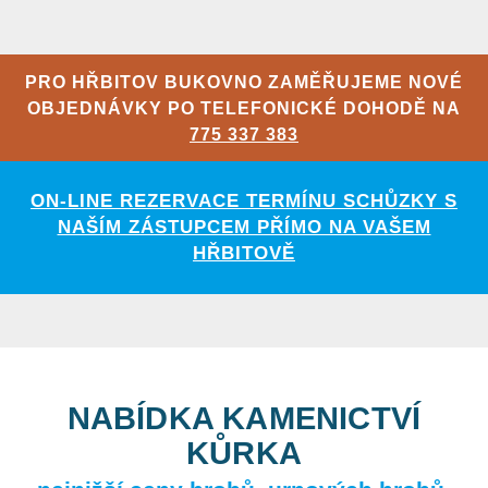
PRO HŘBITOV BUKOVNO ZAMĚŘUJEME NOVÉ
OBJEDNÁVKY PO TELEFONICKÉ DOHODĚ NA
775 337 383
ON-LINE REZERVACE TERMÍNU SCHŮZKY S
NAŠÍM ZÁSTUPCEM PŘÍMO NA VAŠEM
HŘBITOVĚ
NABÍDKA KAMENICTVÍ
KŮRKA