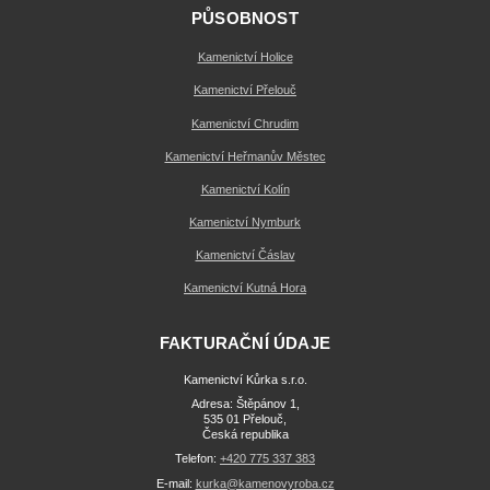
PŮSOBNOST
Kamenictví Holice
Kamenictví Přelouč
Kamenictví Chrudim
Kamenictví Heřmanův Městec
Kamenictví Kolín
Kamenictví Nymburk
Kamenictví Čáslav
Kamenictví Kutná Hora
FAKTURAČNÍ ÚDAJE
Kamenictví Kůrka s.r.o.
Adresa: Štěpánov 1,
535 01 Přelouč,
Česká republika
Telefon:
+420 775 337 383
E-mail:
kurka@kamenovyroba.cz