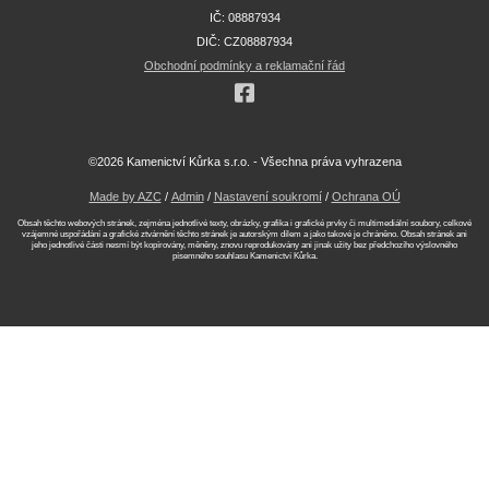
IČ: 08887934
DIČ: CZ08887934
Obchodní podmínky a reklamační řád
©2026 Kamenictví Kůrka s.r.o. - Všechna práva vyhrazena
Made by AZC
/
Admin
/
Nastavení soukromí
/
Ochrana OÚ
Obsah těchto webových stránek, zejména jednotlivé texty, obrázky, grafika i grafické prvky či multimediální soubory, celkové
vzájemné uspořádání a grafické ztvárnění těchto stránek je autorským dílem a jako takové je chráněno. Obsah stránek ani
jeho jednotlivé části nesmí být kopírovány, měněny, znovu reprodukovány ani jinak užity bez předchozího výslovného
písemného souhlasu Kamenictví Kůrka.