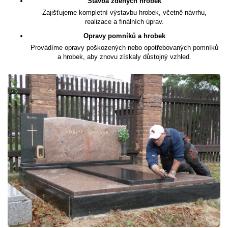
Stavba zděných hrobek
Zajišťujeme kompletní výstavbu hrobek, včetně návrhu,
realizace a finálních úprav.
Opravy pomníků a hrobek
Provádíme opravy poškozených nebo opotřebovaných pomníků
a hrobek, aby znovu získaly důstojný vzhled.