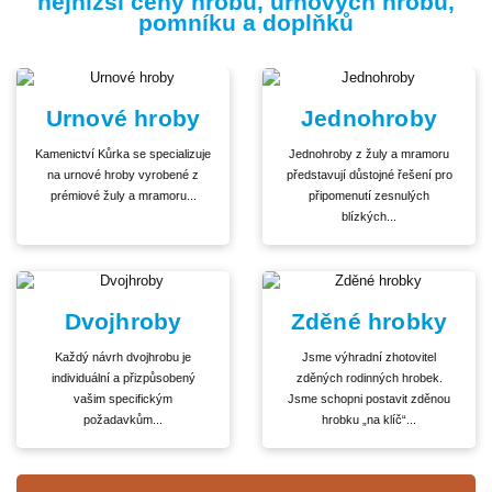
nejnižší ceny hrobů, urnových hrobů,
pomníku a doplňků
Urnové hroby
Jednohroby
Kamenictví Kůrka se specializuje
Jednohroby z žuly a mramoru
na urnové hroby vyrobené z
představují důstojné řešení pro
prémiové žuly a mramoru...
připomenutí zesnulých
blízkých...
Dvojhroby
Zděné hrobky
Každý návrh dvojhrobu je
Jsme výhradní zhotovitel
individuální a přizpůsobený
zděných rodinných hrobek.
vašim specifickým
Jsme schopni postavit zděnou
požadavkům...
hrobku „na klíč“...