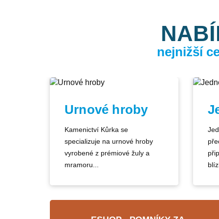
NABÍ
nejnižší 
Urnové hroby
J
Kamenictví Kůrka se
Jed
specializuje na urnové hroby
pře
vyrobené z prémiové žuly a
při
mramoru...
blíz