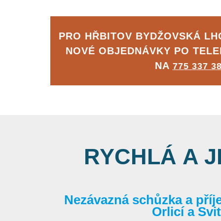
PRO HŘBITOV BYDŽOVSKÁ L
NOVÉ OBJEDNÁVKY PO TEL
NA
775 337 3
RYCHLÁ A 
Nezávazná schůzka a příj
Orlicí a Sv