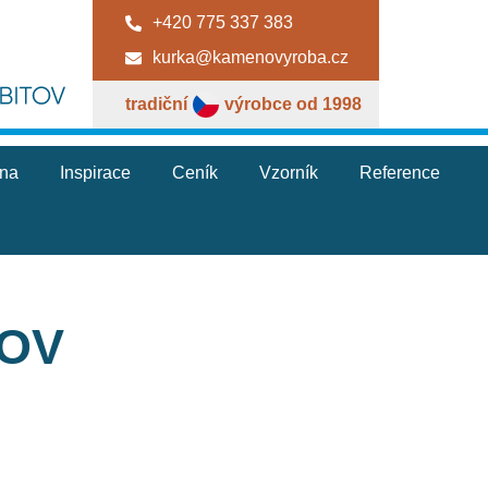
+420 775 337 383
kurka@kamenovyroba.cz
tradiční
výrobce od 1998
jna
Inspirace
Ceník
Vzorník
Reference
TOV