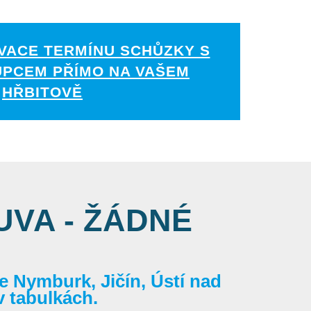
VACE TERMÍNU SCHŮZKY S
UPCEM PŘÍMO NA VAŠEM
HŘBITOVĚ
VA - ŽÁDNÉ
 Nymburk, Jičín, Ústí nad
v tabulkách.