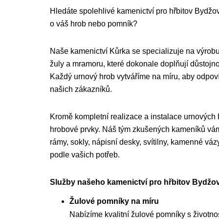
Hledáte spolehlivé kamenictví pro hřbitov Bydžovs
o váš hrob nebo pomník?
Naše kamenictví Kůrka se specializuje na výrobu
žuly a mramoru, které dokonale doplňují důstojnou
Každý urnový hrob vytváříme na míru, aby odpo
našich zákazníků.
Kromě kompletní realizace a instalace urnových
hrobové prvky. Náš tým zkušených kameníků vám 
rámy, sokly, nápisní desky, svítilny, kamenné váz
podle vašich potřeb.
Služby našeho kamenictví pro hřbitov Bydžov
Žulové pomníky na míru
Nabízíme kvalitní žulové pomníky s životnost