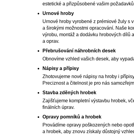
estetické a přizpůsobené vašim požadavk
Urnové hroby
Urnové hroby vyrobené z prémiové žuly s 
a širokými možnostmi opracování. Naše kom
výrobu, montáž a dodávku hrobových dílů a
a oprav.
Přebrušování náhrobních desek
Obnovíme vzhled vašich desek, aby vypada
Nápisy a přípisy
Zhotovujeme nové nápisy na hroby i přípisy
Preciznost a čitelnost je pro nás samozřejm
Stavba zděných hrobek
Zajišťujeme kompletní výstavbu hrobek, vče
finálních úprav.
Opravy pomníků a hrobek
Provádíme opravy poškozených nebo opot
a hrobek, aby znovu získaly důstojný vzhle