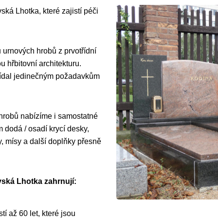
ká Lhotka, které zajistí péči
 urnových hrobů z prvotřídní
 hřbitovní architekturu.
vídal jedinečným požadavkům
 hrobů nabízíme i samostatné
dodá / osadí krycí desky,
y, mísy a další doplňky přesně
ská Lhotka zahrnují:
í až 60 let, které jsou