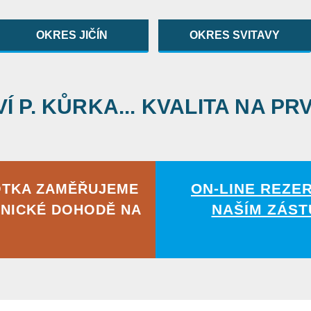
OKRES JIČÍN
OKRES SVITAVY
 P. KŮRKA... KVALITA NA PR
ON-LINE REZE
OTKA ZAMĚŘUJEME
NAŠÍM ZÁST
NICKÉ DOHODĚ NA