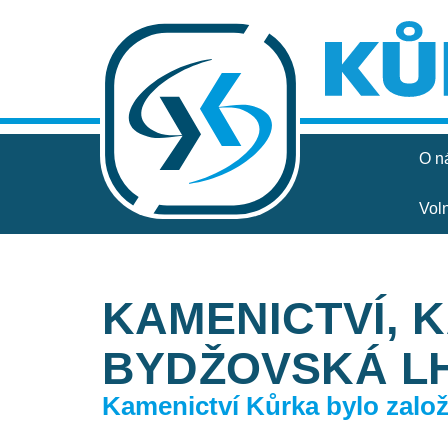
O n
Vol
KAMENICTVÍ, 
BYDŽOVSKÁ L
Kamenictví Kůrka bylo založe