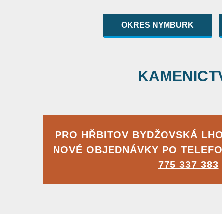
OKRES NYMBURK
KAMENICTVÍ
PRO HŘBITOV BYDŽOVSKÁ LH
NOVÉ OBJEDNÁVKY PO TELEFO
775 337 383