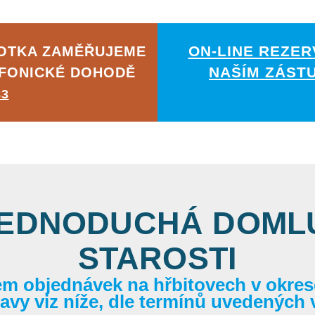
ON-LINE REZER
HOTKA ZAMĚŘUJEME
NAŠÍM ZÁST
EFONICKÉ DOHODĚ
83
JEDNODUCHÁ DOMLU
STAROSTI
em objednávek na hřbitovech v okrese
itavy viz níže, dle termínů uvedených 