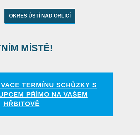
OKRES ÚSTÍ NAD ORLICÍ
VNÍM MÍSTĚ!
RVACE TERMÍNU SCHŮZKY S
UPCEM PŘÍMO NA VAŠEM
HŘBITOVĚ