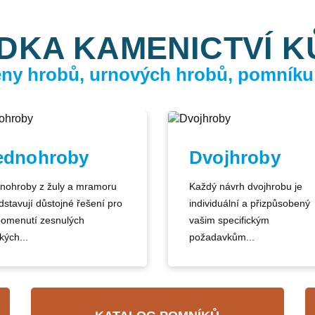
DKA KAMENICTVÍ 
ceny hrobů, urnových hrobů, pomníku
ednohroby
Dvojhroby
nohroby z žuly a mramoru
Každý návrh dvojhrobu je
dstavují důstojné řešení pro
individuální a přizpůsobený
pomenutí zesnulých
vašim specifickým
kých...
požadavkům...