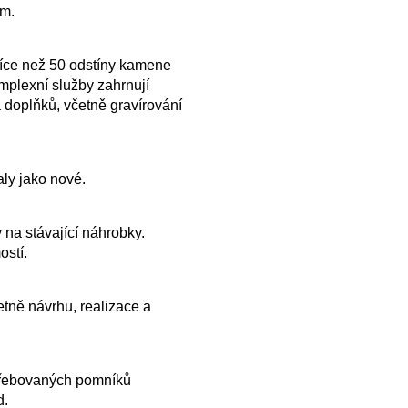
ům.
více než 50 odstíny kamene
plexní služby zahrnují
 doplňků, včetně gravírování
ly jako nové.
 na stávající náhrobky.
ostí.
tně návrhu, realizace a
řebovaných pomníků
d.