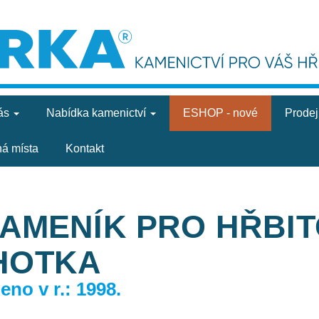
ás
Nabídka
kamenictví
ESHOP - nové
Prode
ná místa
Kontakt
KAMENÍK PRO HŘBI
HOTKA
no v r.: 1998.