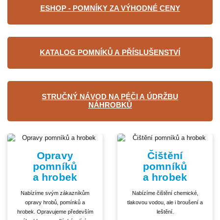
ESHOP - POMNÍKY ZA VÝHODNÉ CENY
KATALOG POMNÍKŮ A PŘÍSLUŠENSTVÍ
STRUČNÝ NÁVOD NA PÉČI A ÚDRŽBU
NÁHROBKŮ
Opravy
Čištění
pomníků
pomníků
a hrobek
a hrobek
Nabízíme svým zákazníkům
Nabízíme čištění chemické,
opravy hrobů, pomínků a
tlakovou vodou, ale i broušení a
hrobek. Opravujeme především
leštění.