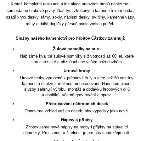
Kromě kompletní realizace a instalace urnových hrobů nabízíme i
samostatné hrobové prvky. Náš tým zkušených kameníků vám dodá /
osadí krycí desky, rámy, sokly, nápisní desky, svítilny, kamenné vázy,
mísy a další doplňky přesně podle vašich potřeb.
Služby našeho kamenictví pro hřbitov Částkov zahrnují:
Žulové pomníky na míru
Nabízíme kvalitní žulové pomníky s životností až 60 let, které
jsou estetické a přizpůsobené vašim požadavkům.
Urnové hroby
Urnové hroby vyrobené z prémiové žuly s více než 50 odstíny
kamene a širokými možnostmi opracování. Naše komplexní
služby zahrnují výrobu, montáž a dodávku hrobových dílů
a doplňků, včetně gravírování a oprav.
Přebrušování náhrobních desek
Obnovíme vzhled vašich desek, aby vypadaly jako nové.
Nápisy a přípisy
Zhotovujeme nové nápisy na hroby i přípisy na stávající
náhrobky. Preciznost a čitelnost je pro nás samozřejmostí.