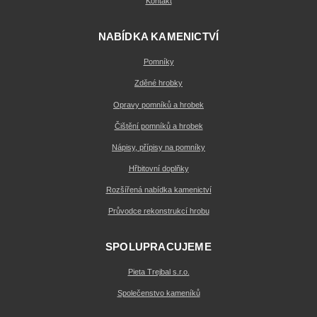
Kontakt
NABÍDKA KAMENICTVÍ
Pomníky
Zděné hrobky
Opravy pomníků a hrobek
Čištění pomníků a hrobek
Nápisy, přípisy na pomníky
Hřbitovní doplňky
Rozšířená nabídka kamenictví
Průvodce rekonstrukcí hrobu
SPOLUPRACUJEME
Pieta Trejbal s.r.o.
Společenstvo kameníků