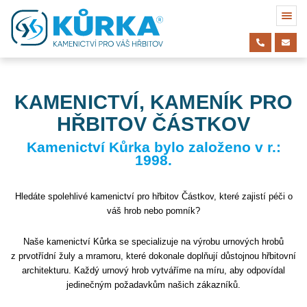
KAMENICTVÍ, KAMENÍK PRO
HŘBITOV ČÁSTKOV
Kamenictví Kůrka bylo založeno v r.:
1998.
Hledáte spolehlivé kamenictví pro hřbitov Částkov, které zajistí péči o
váš hrob nebo pomník?
Naše kamenictví Kůrka se specializuje na výrobu urnových hrobů
z prvotřídní žuly a mramoru, které dokonale doplňují důstojnou hřbitovní
architekturu. Každý urnový hrob vytváříme na míru, aby odpovídal
jedinečným požadavkům našich zákazníků.