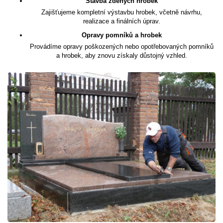
Stavba zděných hrobek
Zajišťujeme kompletní výstavbu hrobek, včetně návrhu,
realizace a finálních úprav.
Opravy pomníků a hrobek
Provádíme opravy poškozených nebo opotřebovaných pomníků
a hrobek, aby znovu získaly důstojný vzhled.