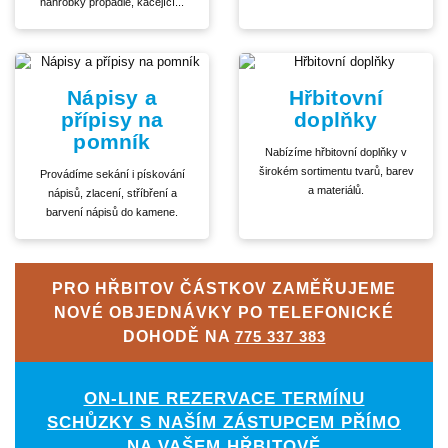
náhrobky propadlé, kácející...
Nápisy a
Hřbitovní
přípisy na
doplňky
pomník
Nabízíme hřbitovní doplňky v
širokém sortimentu tvarů, barev
Provádíme sekání i pískování
a materiálů.
nápisů, zlacení, stříbření a
barvení nápisů do kamene.
PRO HŘBITOV ČÁSTKOV ZAMĚŘUJEME
NOVÉ OBJEDNÁVKY PO TELEFONICKÉ
DOHODĚ NA
775 337 383
ON-LINE REZERVACE TERMÍNU
SCHŮZKY S NAŠÍM ZÁSTUPCEM PŘÍMO
NA VAŠEM HŘBITOVĚ