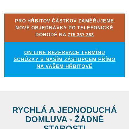
PRO HŘBITOV ČÁSTKOV ZAMĚŘUJEME
NOVÉ OBJEDNÁVKY PO TELEFONICKÉ
DOHODĚ NA
775 337 383
ON-LINE REZERVACE TERMÍNU
SCHŮZKY S NAŠÍM ZÁSTUPCEM PŘÍMO
NA VAŠEM HŘBITOVĚ
RYCHLÁ A JEDNODUCHÁ
DOMLUVA - ŽÁDNÉ
STAROSTI