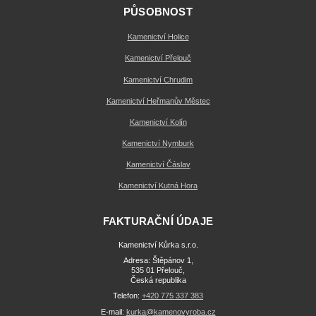
PŮSOBNOST
Kamenictví Holice
Kamenictví Přelouč
Kamenictví Chrudim
Kamenictví Heřmanův Městec
Kamenictví Kolín
Kamenictví Nymburk
Kamenictví Čáslav
Kamenictví Kutná Hora
FAKTURAČNÍ ÚDAJE
Kamenictví Kůrka s.r.o.
Adresa: Štěpánov 1,
535 01 Přelouč,
Česká republika
Telefon:
+420 775 337 383
E-mail:
kurka@kamenovyroba.cz