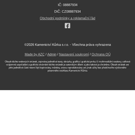
IČ: 08887934
DIČ: CZ08887934
Obchodní podmínky a reklamační řád
©2026 Kamenictví Kůrka s.r.o. - Všechna práva vyhrazena
Made by AZC
/
Admin
/
Nastavení soukromí
/
Ochrana OÚ
Obsah těchto webových stránek, zejména jednotlivé texty, obrázky, grafika i grafické prvky či multimediální soubory, celkové
vzájemné uspořádání a grafické ztvárnění těchto stránek je autorským dílem a jako takové je chráněno. Obsah stránek ani
jeho jednotlivé části nesmí být kopírovány, měněny, znovu reprodukovány ani jinak užity bez předchozího výslovného
písemného souhlasu Kamenictví Kůrka.