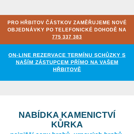
PRO HŘBITOV ČÁSTKOV ZAMĚŘUJEME NOVÉ
OBJEDNÁVKY PO TELEFONICKÉ DOHODĚ NA
775 337 383
ON-LINE REZERVACE TERMÍNU SCHŮZKY S
NAŠÍM ZÁSTUPCEM PŘÍMO NA VAŠEM
HŘBITOVĚ
NABÍDKA KAMENICTVÍ
KŮRKA