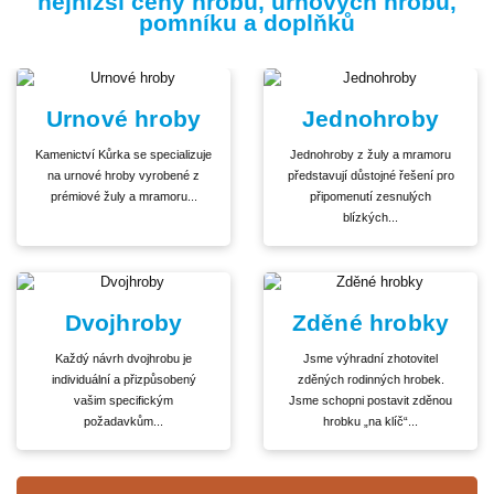
nejnižší ceny hrobů, urnových hrobů,
pomníku a doplňků
Urnové hroby
Jednohroby
Kamenictví Kůrka se specializuje
Jednohroby z žuly a mramoru
na urnové hroby vyrobené z
představují důstojné řešení pro
prémiové žuly a mramoru...
připomenutí zesnulých
blízkých...
Dvojhroby
Zděné hrobky
Každý návrh dvojhrobu je
Jsme výhradní zhotovitel
individuální a přizpůsobený
zděných rodinných hrobek.
vašim specifickým
Jsme schopni postavit zděnou
požadavkům...
hrobku „na klíč“...