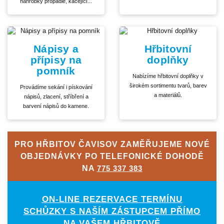
náhrobky propadlé, kácející...
Nápisy a
Hřbitovní
přípisy na
doplňky
pomník
Nabízíme hřbitovní doplňky v
širokém sortimentu tvarů, barev
Provádíme sekání i pískování
a materiálů.
nápisů, zlacení, stříbření a
barvení nápisů do kamene.
PRO HŘBITOV ČAVISOV ZAMĚŘUJEME NOVÉ
OBJEDNÁVKY PO TELEFONICKÉ DOHODĚ
NA
775 337 383
ON-LINE REZERVACE TERMÍNU
SCHŮZKY S NAŠÍM ZÁSTUPCEM PŘÍMO
NA VAŠEM HŘBITOVĚ