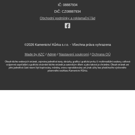
IČ: 08887934
DIČ: CZ08887934
Obchodní podmínky a reklamační řád
©2026 Kamenictví Kůrka s.r.o. - Všechna práva vyhrazena
Made by AZC
/
Admin
/
Nastavení soukromí
/
Ochrana OÚ
Obsah těchto webových stránek, zejména jednotlivé texty, obrázky, grafika i grafické prvky či multimediální soubory, celkové
vzájemné uspořádání a grafické ztvárnění těchto stránek je autorským dílem a jako takové je chráněno. Obsah stránek ani
jeho jednotlivé části nesmí být kopírovány, měněny, znovu reprodukovány ani jinak užity bez předchozího výslovného
písemného souhlasu Kamenictví Kůrka.