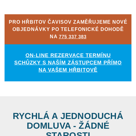
PRO HŘBITOV ČAVISOV ZAMĚŘUJEME NOVÉ
OBJEDNÁVKY PO TELEFONICKÉ DOHODĚ
NA
775 337 383
ON-LINE REZERVACE TERMÍNU
SCHŮZKY S NAŠÍM ZÁSTUPCEM PŘÍMO
NA VAŠEM HŘBITOVĚ
RYCHLÁ A JEDNODUCHÁ
DOMLUVA - ŽÁDNÉ
STAROSTI