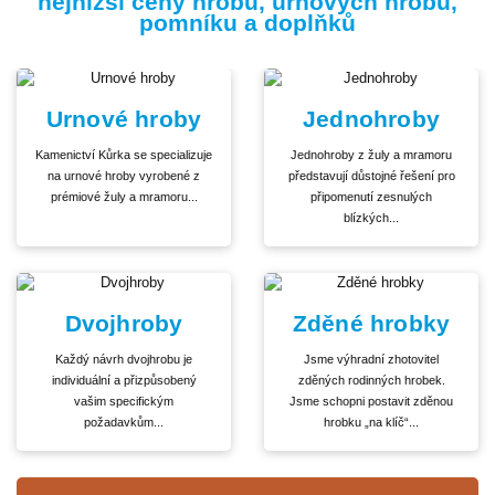
nejnižší ceny hrobů, urnových hrobů,
pomníku a doplňků
Urnové hroby
Jednohroby
Kamenictví Kůrka se specializuje
Jednohroby z žuly a mramoru
na urnové hroby vyrobené z
představují důstojné řešení pro
prémiové žuly a mramoru...
připomenutí zesnulých
blízkých...
Dvojhroby
Zděné hrobky
Každý návrh dvojhrobu je
Jsme výhradní zhotovitel
individuální a přizpůsobený
zděných rodinných hrobek.
vašim specifickým
Jsme schopni postavit zděnou
požadavkům...
hrobku „na klíč“...