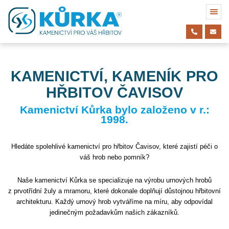
KAMENICTVÍ, KAMENÍK PRO
HŘBITOV ČAVISOV
Kamenictví Kůrka bylo založeno v r.:
1998.
Hledáte spolehlivé kamenictví pro hřbitov Čavisov, které zajistí péči o
váš hrob nebo pomník?
Naše kamenictví Kůrka se specializuje na výrobu urnových hrobů
z prvotřídní žuly a mramoru, které dokonale doplňují důstojnou hřbitovní
architekturu. Každý urnový hrob vytváříme na míru, aby odpovídal
jedinečným požadavkům našich zákazníků.