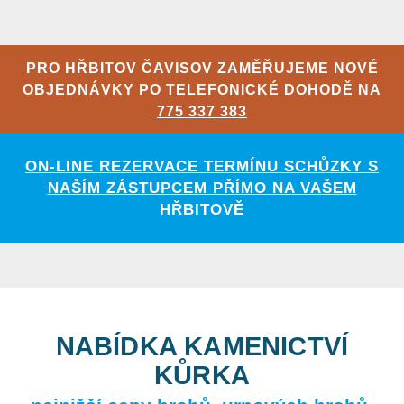
PRO HŘBITOV ČAVISOV ZAMĚŘUJEME NOVÉ
OBJEDNÁVKY PO TELEFONICKÉ DOHODĚ NA
775 337 383
ON-LINE REZERVACE TERMÍNU SCHŮZKY S
NAŠÍM ZÁSTUPCEM PŘÍMO NA VAŠEM
HŘBITOVĚ
NABÍDKA KAMENICTVÍ
KŮRKA