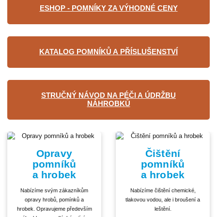
ESHOP - POMNÍKY ZA VÝHODNÉ CENY
KATALOG POMNÍKŮ A PŘÍSLUŠENSTVÍ
STRUČNÝ NÁVOD NA PÉČI A ÚDRŽBU
NÁHROBKŮ
Opravy
Čištění
pomníků
pomníků
a hrobek
a hrobek
Nabízíme svým zákazníkům
Nabízíme čištění chemické,
opravy hrobů, pomínků a
tlakovou vodou, ale i broušení a
hrobek. Opravujeme především
leštění.