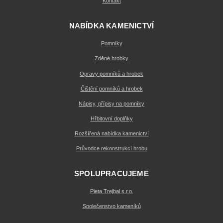
Kontakt
NABÍDKA KAMENICTVÍ
Pomníky
Zděné hrobky
Opravy pomníků a hrobek
Čištění pomníků a hrobek
Nápisy, přípisy na pomníky
Hřbitovní doplňky
Rozšířená nabídka kamenictví
Průvodce rekonstrukcí hrobu
SPOLUPRACUJEME
Pieta Trejbal s.r.o.
Společenstvo kameníků