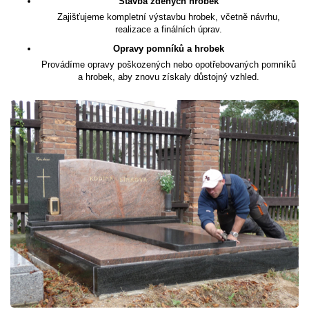
Stavba zděných hrobek
Zajišťujeme kompletní výstavbu hrobek, včetně návrhu,
realizace a finálních úprav.
Opravy pomníků a hrobek
Provádíme opravy poškozených nebo opotřebovaných pomníků
a hrobek, aby znovu získaly důstojný vzhled.