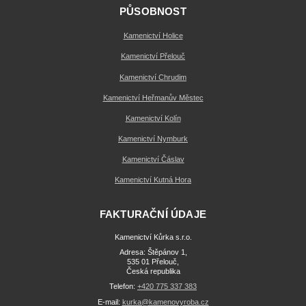
PŮSOBNOST
Kamenictví Holice
Kamenictví Přelouč
Kamenictví Chrudim
Kamenictví Heřmanův Městec
Kamenictví Kolín
Kamenictví Nymburk
Kamenictví Čáslav
Kamenictví Kutná Hora
FAKTURAČNÍ ÚDAJE
Kamenictví Kůrka s.r.o.
Adresa: Štěpánov 1,
535 01 Přelouč,
Česká republika
Telefon:
+420 775 337 383
E-mail:
kurka@kamenovyroba.cz