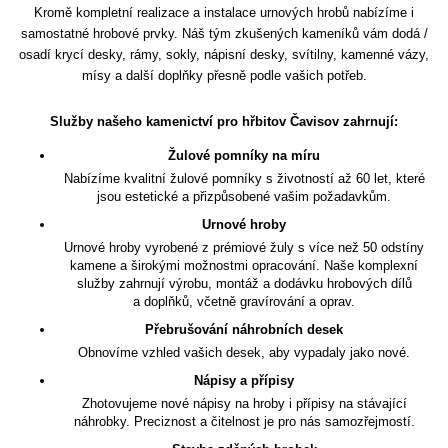
Kromě kompletní realizace a instalace urnových hrobů nabízíme i
samostatné hrobové prvky. Náš tým zkušených kameníků vám dodá /
osadí krycí desky, rámy, sokly, nápisní desky, svítilny, kamenné vázy,
mísy a další doplňky přesně podle vašich potřeb.
Služby našeho kamenictví pro hřbitov Čavisov zahrnují:
Žulové pomníky na míru
Nabízíme kvalitní žulové pomníky s životností až 60 let, které
jsou estetické a přizpůsobené vašim požadavkům.
Urnové hroby
Urnové hroby vyrobené z prémiové žuly s více než 50 odstíny
kamene a širokými možnostmi opracování. Naše komplexní
služby zahrnují výrobu, montáž a dodávku hrobových dílů
a doplňků, včetně gravírování a oprav.
Přebrušování náhrobních desek
Obnovíme vzhled vašich desek, aby vypadaly jako nové.
Nápisy a přípisy
Zhotovujeme nové nápisy na hroby i přípisy na stávající
náhrobky. Preciznost a čitelnost je pro nás samozřejmostí.