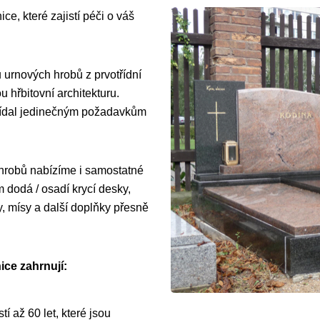
ce, které zajistí péči o váš
 urnových hrobů z prvotřídní
 hřbitovní architekturu.
vídal jedinečným požadavkům
 hrobů nabízíme i samostatné
dodá / osadí krycí desky,
y, mísy a další doplňky přesně
ce zahrnují:
í až 60 let, které jsou