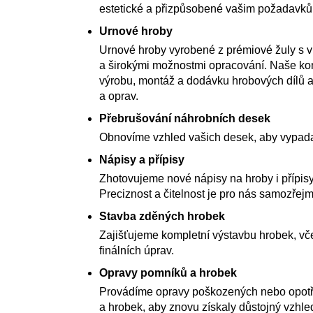
estetické a přizpůsobené vašim požadavk
Urnové hroby
Urnové hroby vyrobené z prémiové žuly s 
a širokými možnostmi opracování. Naše kom
výrobu, montáž a dodávku hrobových dílů a
a oprav.
Přebrušování náhrobních desek
Obnovíme vzhled vašich desek, aby vypada
Nápisy a přípisy
Zhotovujeme nové nápisy na hroby i přípisy
Preciznost a čitelnost je pro nás samozřejm
Stavba zděných hrobek
Zajišťujeme kompletní výstavbu hrobek, vče
finálních úprav.
Opravy pomníků a hrobek
Provádíme opravy poškozených nebo opot
a hrobek, aby znovu získaly důstojný vzhle