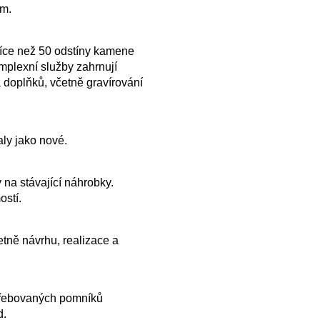
ům.
více než 50 odstíny kamene
plexní služby zahrnují
 doplňků, včetně gravírování
ly jako nové.
 na stávající náhrobky.
ostí.
tně návrhu, realizace a
řebovaných pomníků
d.