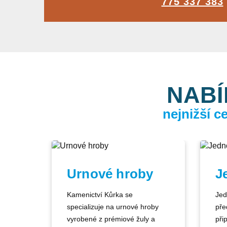
775 337 383
NABÍ
nejnižší 
Urnové hroby
J
Kamenictví Kůrka se
Jed
specializuje na urnové hroby
pře
vyrobené z prémiové žuly a
při