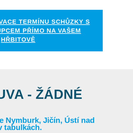
VACE TERMÍNU SCHŮZKY S
UPCEM PŘÍMO NA VAŠEM
HŘBITOVĚ
VA - ŽÁDNÉ
 Nymburk, Jičín, Ústí nad
v tabulkách.