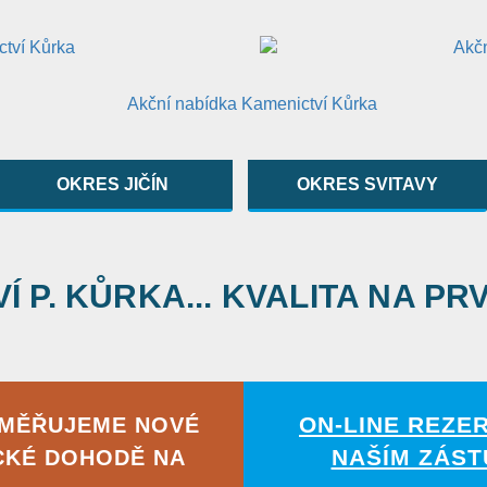
OKRES JIČÍN
OKRES SVITAVY
 P. KŮRKA... KVALITA NA PR
ON-LINE REZE
AMĚŘUJEME NOVÉ
NAŠÍM ZÁST
CKÉ DOHODĚ NA