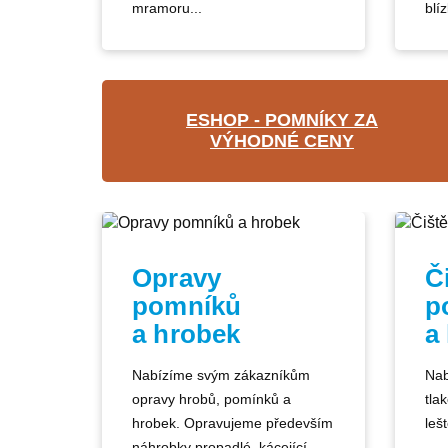
mramoru...
blíz
ESHOP - POMNÍKY ZA
VÝHODNÉ CENY
Opravy
Č
pomníků
p
a hrobek
a
Nabízíme svým zákazníkům
Nab
opravy hrobů, pomínků a
tla
hrobek. Opravujeme především
lešt
náhrobky propadlé, kácející...