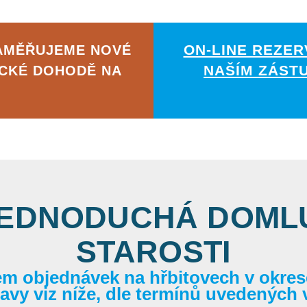
ON-LINE REZER
ZAMĚŘUJEME NOVÉ
NAŠÍM ZÁST
ICKÉ DOHODĚ NA
JEDNODUCHÁ DOMLU
STAROSTI
em objednávek na hřbitovech v okrese
itavy viz níže, dle termínů uvedených 