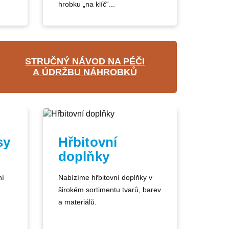
hrobku „na klíč“...
STRUČNÝ NÁVOD NA PÉČI
A ÚDRŽBU NÁHROBKŮ
sy
Hřbitovní
doplňky
ní
Nabízíme hřbitovní doplňky v
širokém sortimentu tvarů, barev
a materiálů.