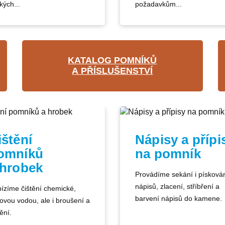
kých...
požadavkům...
KATALOG POMNÍKŮ
A PŘÍSLUŠENSTVÍ
ištění
Nápisy a přípi
omníků
na pomník
 hrobek
Provádíme sekání i písková
nápisů, zlacení, stříbření a
ízíme čištění chemické,
barvení nápisů do kamene.
kovou vodou, ale i broušení a
ění.