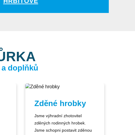
HŘBITOVĚ
KŮRKA
 a doplňků
Zděné hrobky
Jsme výhradní zhotovitel
zděných rodinných hrobek.
Jsme schopni postavit zděnou