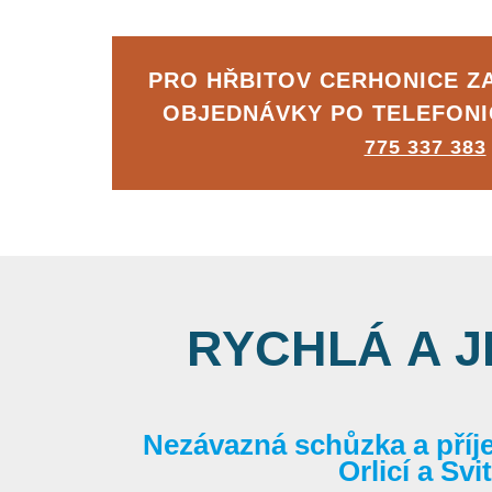
PRO HŘBITOV CERHONICE 
OBJEDNÁVKY PO TELEFON
775 337 383
RYCHLÁ A 
Nezávazná schůzka a příj
Orlicí a Sv