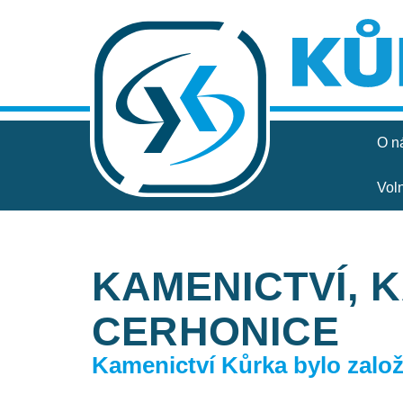
O n
Vol
KAMENICTVÍ, 
CERHONICE
Kamenictví Kůrka bylo založe