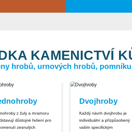
DKA KAMENICTVÍ 
ceny hrobů, urnových hrobů, pomníku
ednohroby
Dvojhroby
nohroby z žuly a mramoru
Každý návrh dvojhrobu je
dstavují důstojné řešení pro
individuální a přizpůsobený
pomenutí zesnulých
vašim specifickým