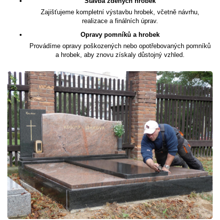
Stavba zděných hrobek
Zajišťujeme kompletní výstavbu hrobek, včetně návrhu,
realizace a finálních úprav.
Opravy pomníků a hrobek
Provádíme opravy poškozených nebo opotřebovaných pomníků
a hrobek, aby znovu získaly důstojný vzhled.