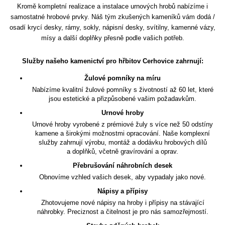
Kromě kompletní realizace a instalace urnových hrobů nabízíme i
samostatné hrobové prvky. Náš tým zkušených kameníků vám dodá /
osadí krycí desky, rámy, sokly, nápisní desky, svítilny, kamenné vázy,
mísy a další doplňky přesně podle vašich potřeb.
Služby našeho kamenictví pro hřbitov Cerhovice zahrnují:
Žulové pomníky na míru
Nabízíme kvalitní žulové pomníky s životností až 60 let, které
jsou estetické a přizpůsobené vašim požadavkům.
Urnové hroby
Urnové hroby vyrobené z prémiové žuly s více než 50 odstíny
kamene a širokými možnostmi opracování. Naše komplexní
služby zahrnují výrobu, montáž a dodávku hrobových dílů
a doplňků, včetně gravírování a oprav.
Přebrušování náhrobních desek
Obnovíme vzhled vašich desek, aby vypadaly jako nové.
Nápisy a přípisy
Zhotovujeme nové nápisy na hroby i přípisy na stávající
náhrobky. Preciznost a čitelnost je pro nás samozřejmostí.