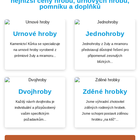
nejnižší ceny hrobů, urnových hrobů,
pomníku a doplňků
Urnové hroby
Jednohroby
Kamenictví Kůrka se specializuje
Jednohroby z žuly a mramoru
na urnové hroby vyrobené z
představují důstojné řešení pro
prémiové žuly a mramoru...
připomenutí zesnulých
blízkých...
Dvojhroby
Zděné hrobky
Každý návrh dvojhrobu je
Jsme výhradní zhotovitel
individuální a přizpůsobený
zděných rodinných hrobek.
vašim specifickým
Jsme schopni postavit zděnou
požadavkům...
hrobku „na klíč“...