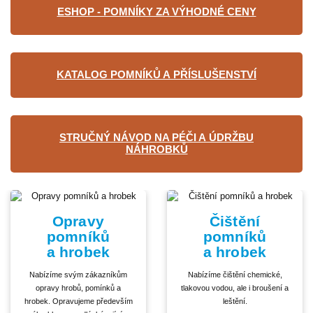
ESHOP - POMNÍKY ZA VÝHODNÉ CENY
KATALOG POMNÍKŮ A PŘÍSLUŠENSTVÍ
STRUČNÝ NÁVOD NA PÉČI A ÚDRŽBU
NÁHROBKŮ
Opravy
Čištění
pomníků
pomníků
a hrobek
a hrobek
Nabízíme svým zákazníkům
Nabízíme čištění chemické,
opravy hrobů, pomínků a
tlakovou vodou, ale i broušení a
hrobek. Opravujeme především
leštění.