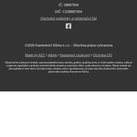
IČ: 08887934
DIČ: CZ08887934
Obchodní podmínky a reklamační řád
©2026 Kamenictví Kůrka s.r.o. - Všechna práva vyhrazena
Made by AZC
/
Admin
/
Nastavení soukromí
/
Ochrana OÚ
Obsah těchto webových stránek, zejména jednotlivé texty, obrázky, grafika i grafické prvky či multimediální soubory, celkové
vzájemné uspořádání a grafické ztvárnění těchto stránek je autorským dílem a jako takové je chráněno. Obsah stránek ani
jeho jednotlivé části nesmí být kopírovány, měněny, znovu reprodukovány ani jinak užity bez předchozího výslovného
písemného souhlasu Kamenictví Kůrka.