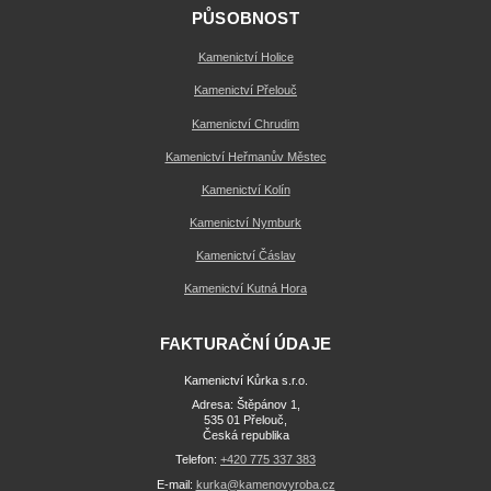
PŮSOBNOST
Kamenictví Holice
Kamenictví Přelouč
Kamenictví Chrudim
Kamenictví Heřmanův Městec
Kamenictví Kolín
Kamenictví Nymburk
Kamenictví Čáslav
Kamenictví Kutná Hora
FAKTURAČNÍ ÚDAJE
Kamenictví Kůrka s.r.o.
Adresa: Štěpánov 1,
535 01 Přelouč,
Česká republika
Telefon:
+420 775 337 383
E-mail:
kurka@kamenovyroba.cz