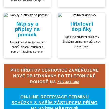
náhrobky propadlé, kácející...
Nápisy a
Hřbitovní
přípisy na
doplňky
pomník
Nabízíme hřbitovní doplňky v
širokém sortimentu tvarů, barev
Provádíme sekání i pískování
a materiálů.
nápisů, zlacení, stříbření a
barvení nápisů do kamene.
PRO HŘBITOV CERHOVICE ZAMĚŘUJEME
NOVÉ OBJEDNÁVKY PO TELEFONICKÉ
DOHODĚ NA
775 337 383
ON-LINE REZERVACE TERMÍNU
SCHŮZKY S NAŠÍM ZÁSTUPCEM PŘÍMO
NA VAŠEM HŘBITOVĚ