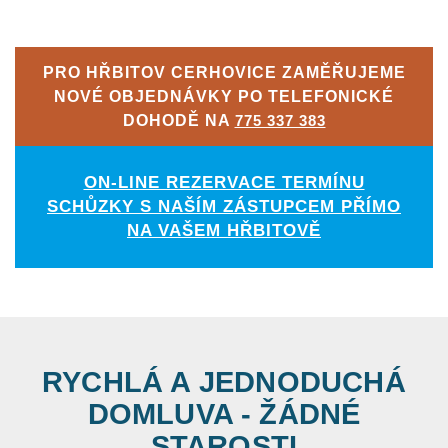
PRO HŘBITOV CERHOVICE ZAMĚŘUJEME
NOVÉ OBJEDNÁVKY PO TELEFONICKÉ
DOHODĚ NA
775 337 383
ON-LINE REZERVACE TERMÍNU
SCHŮZKY S NAŠÍM ZÁSTUPCEM PŘÍMO
NA VAŠEM HŘBITOVĚ
RYCHLÁ A JEDNODUCHÁ
DOMLUVA - ŽÁDNÉ
STAROSTI