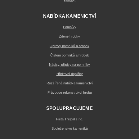
Kontakt
NABÍDKA KAMENICTVÍ
Pomníky
Zděné hrobky
Opravy pomníků a hrobek
Čištění pomníků a hrobek
Nápisy, přípisy na pomníky
Hřbitovní doplňky
Rozšířená nabídka kamenictví
Průvodce rekonstrukcí hrobu
SPOLUPRACUJEME
Pieta Trejbal s.r.o.
Společenstvo kameníků