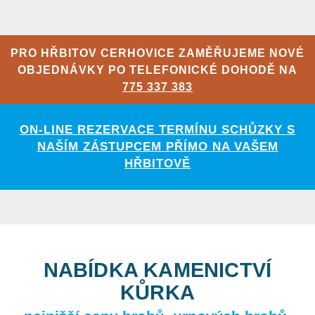
PRO HŘBITOV CERHOVICE ZAMĚŘUJEME NOVÉ
OBJEDNÁVKY PO TELEFONICKÉ DOHODĚ NA
775 337 383
ON-LINE REZERVACE TERMÍNU SCHŮZKY S
NAŠÍM ZÁSTUPCEM PŘÍMO NA VAŠEM
HŘBITOVĚ
NABÍDKA KAMENICTVÍ
KŮRKA