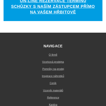
ON-LINE REZERVACE TERMÍNU
SCHŮZKY S NAŠÍM ZÁSTUPCEM PŘÍMO
NA VAŠEM HŘBITOVĚ
NAVIGACE
O firmě
Vzorková prodejna
Pomníky na prodej
Inspirace náhrobků
Ceník
Vzorník materiálů
Reference
Kariéra