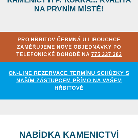
NA PRVNÍM MÍSTĚ!
PRO HŘBITOV ČERMNÁ U LIBOUCHCE
ZAMĚŘUJEME NOVÉ OBJEDNÁVKY PO
TELEFONICKÉ DOHODĚ NA
775 337 383
ON-LINE REZERVACE TERMÍNU SCHŮZKY S
NAŠÍM ZÁSTUPCEM PŘÍMO NA VAŠEM
HŘBITOVĚ
NABÍDKA KAMENICTVÍ