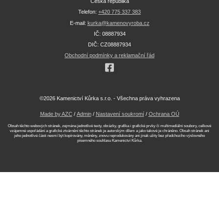
Česká republika
Telefon:
+420 775 337 383
E-mail:
kurka@kamenovyroba.cz
IČ: 08887934
DIČ: CZ08887934
Obchodní podmínky a reklamační řád
©2026 Kamenictví Kůrka s.r.o. - Všechna práva vyhrazena
Made by AZC
/
Admin
/
Nastavení soukromí
/
Ochrana OÚ
Obsah těchto webových stránek, zejména jednotlivé texty, obrázky, grafika i grafické prvky či multimediální soubory, celkové
vzájemné uspořádání a grafické ztvárnění těchto stránek je autorským dílem a jako takové je chráněno. Obsah stránek ani
jeho jednotlivé části nesmí být kopírovány, měněny, znovu reprodukovány ani jinak užity bez předchozího výslovného
písemného souhlasu Kamenictví Kůrka.