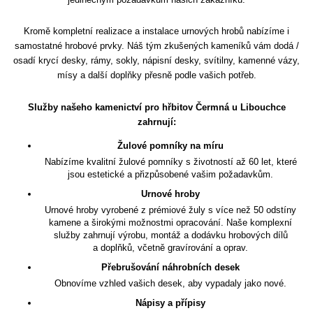
Kromě kompletní realizace a instalace urnových hrobů nabízíme i
samostatné hrobové prvky. Náš tým zkušených kameníků vám dodá /
osadí krycí desky, rámy, sokly, nápisní desky, svítilny, kamenné vázy,
mísy a další doplňky přesně podle vašich potřeb.
Služby našeho kamenictví pro hřbitov Čermná u Libouchce
zahrnují:
Žulové pomníky na míru
Nabízíme kvalitní žulové pomníky s životností až 60 let, které
jsou estetické a přizpůsobené vašim požadavkům.
Urnové hroby
Urnové hroby vyrobené z prémiové žuly s více než 50 odstíny
kamene a širokými možnostmi opracování. Naše komplexní
služby zahrnují výrobu, montáž a dodávku hrobových dílů
a doplňků, včetně gravírování a oprav.
Přebrušování náhrobních desek
Obnovíme vzhled vašich desek, aby vypadaly jako nové.
Nápisy a přípisy