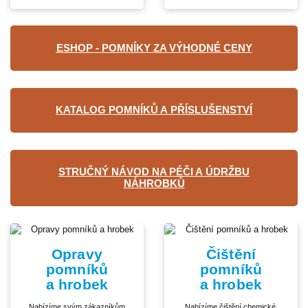
ESHOP - POMNÍKY ZA VÝHODNÉ CENY
KATALOG POMNÍKŮ A PŘÍSLUŠENSTVÍ
STRUČNÝ NÁVOD NA PÉČI A ÚDRŽBU
NÁHROBKŮ
Opravy
Čištění
pomníků
pomníků
a hrobek
a hrobek
Nabízíme svým zákazníkům
Nabízíme čištění chemické,