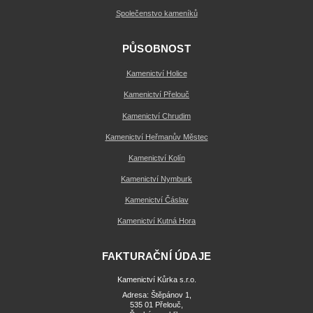
Společenstvo kameníků
PŮSOBNOST
Kamenictví Holice
Kamenictví Přelouč
Kamenictví Chrudim
Kamenictví Heřmanův Městec
Kamenictví Kolín
Kamenictví Nymburk
Kamenictví Čáslav
Kamenictví Kutná Hora
FAKTURAČNÍ ÚDAJE
Kamenictví Kůrka s.r.o.
Adresa: Štěpánov 1,
535 01 Přelouč,