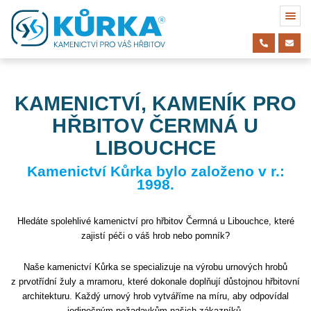
KAMENICTVÍ, KAMENÍK PRO
HŘBITOV ČERMNÁ U
LIBOUCHCE
Kamenictví Kůrka bylo založeno v r.:
1998.
Hledáte spolehlivé kamenictví pro hřbitov Čermná u Libouchce, které
zajistí péči o váš hrob nebo pomník?
Naše kamenictví Kůrka se specializuje na výrobu urnových hrobů
z prvotřídní žuly a mramoru, které dokonale doplňují důstojnou hřbitovní
architekturu. Každý urnový hrob vytváříme na míru, aby odpovídal
jedinečným požadavkům našich zákazníků.