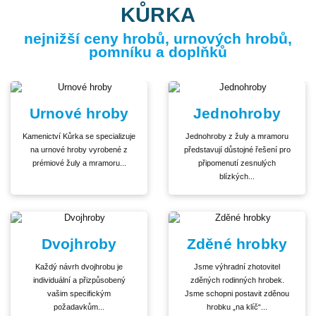
KŮRKA
nejnižší ceny hrobů, urnových hrobů,
pomníku a doplňků
Urnové hroby
Jednohroby
Kamenictví Kůrka se specializuje
Jednohroby z žuly a mramoru
na urnové hroby vyrobené z
představují důstojné řešení pro
prémiové žuly a mramoru...
připomenutí zesnulých
blízkých...
Dvojhroby
Zděné hrobky
Každý návrh dvojhrobu je
Jsme výhradní zhotovitel
individuální a přizpůsobený
zděných rodinných hrobek.
vašim specifickým
Jsme schopni postavit zděnou
požadavkům...
hrobku „na klíč“...