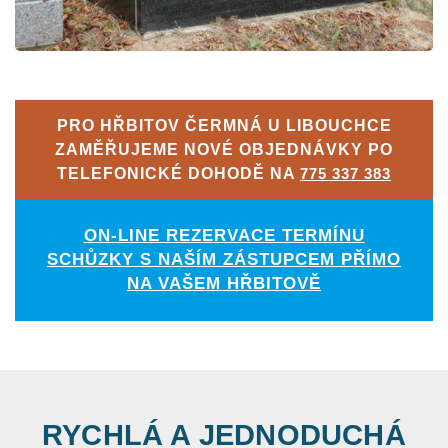
PRO HŘBITOV ČERMNÁ U LIBOUCHCE
ZAMĚŘUJEME NOVÉ OBJEDNÁVKY PO
TELEFONICKÉ DOHODĚ NA
775 337 383
ON-LINE REZERVACE TERMÍNU
SCHŮZKY S NAŠÍM ZÁSTUPCEM PŘÍMO
NA VAŠEM HŘBITOVĚ
RYCHLÁ A JEDNODUCHÁ