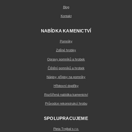
Blog
Kontakt
NABÍDKA KAMENICTVÍ
Pomníky
Zděné hrobky
Opravy pomníků a hrobek
Čištění pomníků a hrobek
Nápisy, přípisy na pomníky
Hřbitovní doplňky
Rozšířená nabídka kamenictví
Průvodce rekonstrukcí hrobu
SPOLUPRACUJEME
Pieta Trejbal s.r.o.