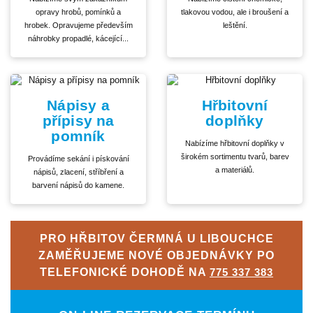
opravy hrobů, pomínků a
tlakovou vodou, ale i broušení a
hrobek. Opravujeme především
leštění.
náhrobky propadlé, kácející...
Nápisy a
Hřbitovní
přípisy na
doplňky
pomník
Nabízíme hřbitovní doplňky v
širokém sortimentu tvarů, barev
Provádíme sekání i pískování
a materiálů.
nápisů, zlacení, stříbření a
barvení nápisů do kamene.
PRO HŘBITOV ČERMNÁ U LIBOUCHCE
ZAMĚŘUJEME NOVÉ OBJEDNÁVKY PO
TELEFONICKÉ DOHODĚ NA
775 337 383